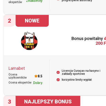
progresywne automaty
Znakomity
ekspertów
2
NOWE
Bonus powitalny
d
200 
Lamabet
Licencja Curaçao na kasyno i
zakłady sportowe
Ocena
8.5
użytkowników
korzystne limity wypłat
Dobry
Ocena ekspertów
3
NAJLEPSZY BONUS