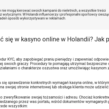
 nie mogą kierować swoich kampanii do nieletnich, a wszystkie treści
wytycznymi. W Holandii influencerzy i profesjonalni sportowcy ciesząc
żaden sposób wykorzystywani w reklamach.
ć się w kasyno online w Holandii? Jak p
dur KYC, aby zapobiegać praniu pieniędzy i zapewniać odpowie
owej swoich graczy. Procedury te pomagają utrzymać bezpieczne
 działaniami o charakterze oszustwa oraz umożliwiając kasynom
eca się sprawdzenie konkretnych wymagań kasyna online, w który
a swojej stronie internetowej lub obsługa klienta może udzieli
 zweryfikowanie swojej tożsamości i adresu. Chociaż konkretn
dwiedzanego przez was portalu, wśród dokumentów wymaganych
przede wszystkim: