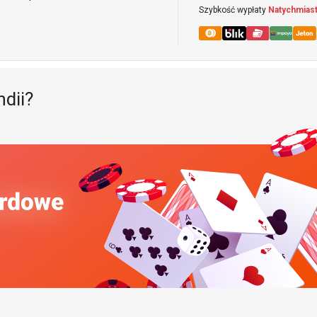
Szybkość wypłaty
Natychmias
dii?