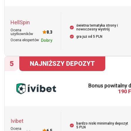
HellSpin
świetna tematyka strony i
nowoczesny wystrój
Ocena
8.3
użytkowników
gra już od 5 PLN
Dobry
Ocena ekspertów
5
NAJNIŻSZY DEPOZYT
Bonus powitalny 
190 
Ivibet
bardzo niski minimalny depozyt
5 PLN
Ocena
6.5