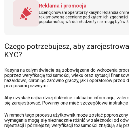
Reklama i promocja
Licencjonowani operatorzy kasyno Holandia online
reklamowe są oceniane pod kątem ich zgodności z 
popularnością wśród młodzieży nie mogą być w 
Czego potrzebujesz, aby zarejestrowa
KYC?
Kasyna na całym świecie są zobowiązane do wdrożenia proce
poprzez weryfikację tożsamości, wieku oraz sytuacji finans
hazardowe, chroniąc zarówno graczy, jak i operatorów przed
przepisami prawnymi.
Aby uzyskać najbardziej dokładne i aktualne informacje, zal
się zarejestrować. Powinny one mieć szczegółowe instrukcje n
W ramach tego procesu użytkownik może zostać poproszony o
wymagania mogą się nieznacznie różnić w zależności od o
rejestracji i późniejszej weryfikacji tożsamości znajdują się 