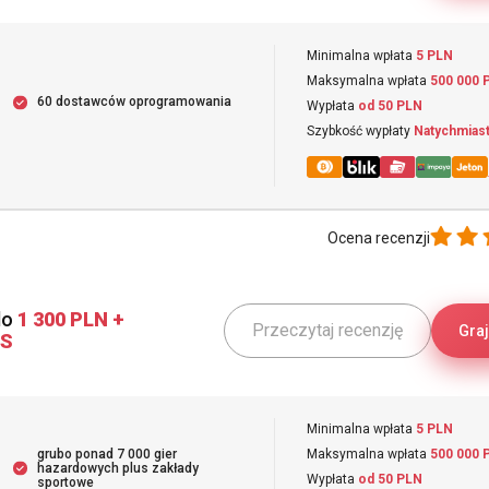
Minimalna wpłata
5 PLN
Maksymalna wpłata
500 000 
60 dostawców oprogramowania
Wypłata
od 50 PLN
Szybkość wypłaty
Natychmias
Ocena recenzji
do
1 300 PLN +
Przeczytaj recenzję
Graj
FS
Minimalna wpłata
5 PLN
grubo ponad 7 000 gier
Maksymalna wpłata
500 000 
hazardowych plus zakłady
Wypłata
od 50 PLN
sportowe