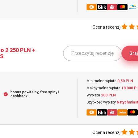
Ocena recenzji
o 2 250 PLN +
Przeczytaj recenzję
Graj
FS
Minimalna wpłata
0,50 PLN
Maksymalna wpłata
18 000 P
bonus powitalny, free spiny i
Wypłata
200 PLN
cashback
Szybkość wypłaty
Natychmias
Ocena recenzji