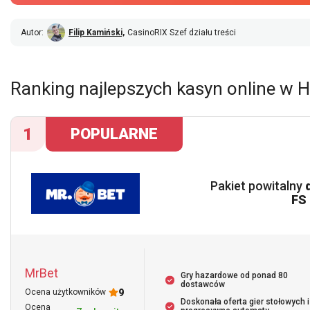
Autor:
CasinoRIX Szef działu treści
Filip Kamiński,
Ranking najlepszych kasyn online w H
1
POPULARNE
Pakiet powitalny
FS
MrBet
Gry hazardowe od ponad 80
dostawców
9
Ocena użytkowników
Doskonała oferta gier stołowych i
Ocena