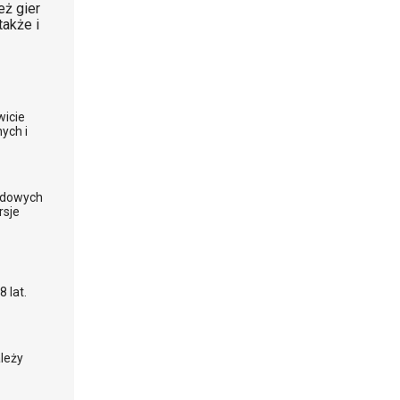
eż gier
także i
wicie
ych i
ardowych
rsje
 lat.
ależy