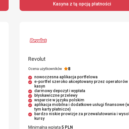
Kasyna z tą opcją płatności
Revolut
8
Ocena użytkowników
nowoczesna aplikacja portfelowa
e-portfel szeroko akceptowany przez operatorów
kasyn
darmowy depozyt i wypłata
błyskawiczne przelewy
wsparcie w języku polskim
aplikacja mobilna i dodatkowe usługi finansowe (
tym karty płatnicze)
bardzo niskie prowizje za przewalutowania i wyso
kursy
Minimalna wpłata
5 PLN