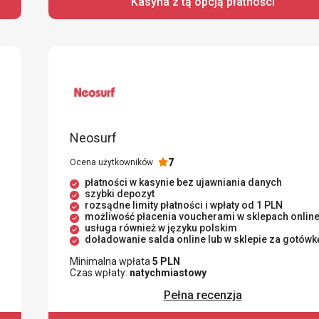
Kasyna z tą opcją płatności
Neosurf
7
Ocena użytkowników
płatności w kasynie bez ujawniania danych
szybki depozyt
rozsądne limity płatności i wpłaty od 1 PLN
możliwość płacenia voucherami w sklepach onlin
usługa również w języku polskim
doładowanie salda online lub w sklepie za gotówk
Minimalna wpłata
5 PLN
Czas wpłaty:
natychmiastowy
Pełna recenzja