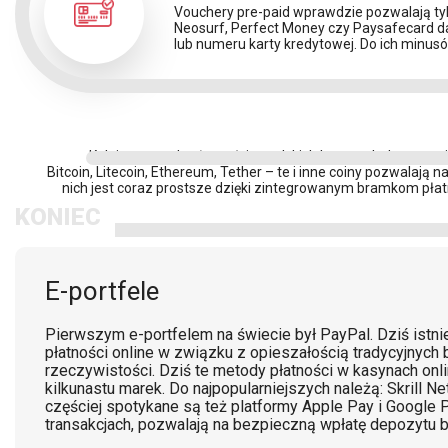
Vouchery pre-paid wprawdzie pozwalają tyl
Neosurf, Perfect Money czy Paysafecard 
lub numeru karty kredytowej. Do ich minus
Kolejna metoda płatności w polskich kasynach dostępna je
Bitcoin, Litecoin, Ethereum, Tether – te i inne coiny pozwalają 
nich jest coraz prostsze dzięki zintegrowanym bramkom pła
E-portfele
Pierwszym e-portfelem na świecie był PayPal. Dziś istnie
płatności online w związku z opieszałością tradycyjnych
rzeczywistości. Dziś te metody płatności w kasynach o
kilkunastu marek. Do najpopularniejszych należą: Skrill 
częściej spotykane są też platformy Apple Pay i Google P
transakcjach, pozwalają na bezpieczną wpłatę depozytu b