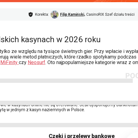
Korekta:
CasinoRIX Szef działu treści
Filip Kamiński,
lskich kasynach w 2026 roku
ylko ze względu na tysiące świetnych gier. Przy wpłacie i wypł
erują wiele metod płatniczych, które rzadko spotykamy podcza
z
MiFinity
czy
Neosurf
. Oto najpopularniejsze kategorie wraz z 
we w kasynach online nie są oferowane. Jeśli dysponujemy banknotami
ytę w jednym z kasyn naziemnych w Polsce.
Czeki i przelewy bankowe