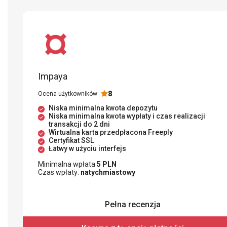
Impaya
8
Ocena użytkowników
Niska minimalna kwota depozytu
Niska minimalna kwota wypłaty i czas realizacji
transakcji do 2 dni
Wirtualna karta przedpłacona Freeply
Certyfikat SSL
Łatwy w użyciu interfejs
Minimalna wpłata
5 PLN
Czas wpłaty:
natychmiastowy
Pełna recenzja