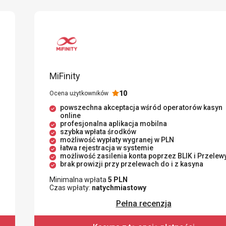
MiFinity
10
Ocena użytkowników
powszechna akceptacja wśród operatorów kasyn
online
profesjonalna aplikacja mobilna
szybka wpłata środków
możliwość wypłaty wygranej w PLN
łatwa rejestracja w systemie
możliwość zasilenia konta poprzez BLIK i Przelew
brak prowizji przy przelewach do i z kasyna
Minimalna wpłata
5 PLN
Czas wpłaty:
natychmiastowy
Pełna recenzja