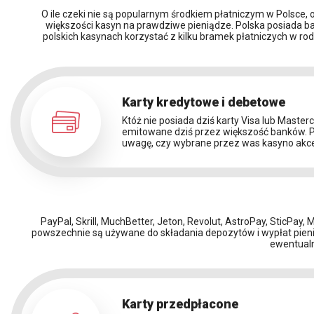
O ile czeki nie są popularnym środkiem płatniczym w Polsce,
większości kasyn na prawdziwe pieniądze. Polska posiada 
polskich kasynach korzystać z kilku bramek płatniczych w rod
Karty kredytowe i debetowe
Któż nie posiada dziś karty Visa lub Master
emitowane dziś przez większość banków. Pł
uwagę, czy wybrane przez was kasyno akcep
PayPal, Skrill, MuchBetter, Jeton, Revolut, AstroPay, SticPay, M
powszechnie są używane do składania depozytów i wypłat pieni
ewentualn
Karty przedpłacone