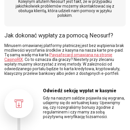
Kolejnym atutem Neosurf jest fakt, że w przypadku
jakichkolwiek problemów możemy skontaktować się z
obsługa klientą, która udzieli nam pomocy w języku
polskim.
Jak dokonać wypłaty za pomocą Neosurf?
Minusem omawianej platformy płatniczej jest bez wątpienia brak
możliwości wycofania środków z kasyna na nasza karte pre-paid.
Tę samą wadę ma karta
Paysafecard omawiana na stronie
CasinoRIX
. Co to oznacza dla graczy? Niestety przy zlecaniu
wpłaty musimy skorzystać z innej metody. W zależności od
odwiedzanego portalu będzie to karta kredytowa, kryptowaluty,
klasyczny przelew bankowy albo jeden z dostępnych e-portfeli.
Odwiedź sekcję wypłat w kasynie
Gdy na naszym saldzie pojawiła się wygrana,
udajemy się do wirtualnej kasy. Upewnijmy
się, czy rozegraliśmy bonusy zgodnie z
regulaminem i czy mamy za sobą
pozytywną weryfikację tożsamości.