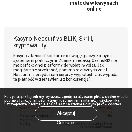
metoda w kasynach
online
Kasyno Neosurf vs BLIK, Skrill,
kryptowaluty
Kasyno z Neosurf konkuruje o uwagę graczy z innymi
systemami płatniczymi. Zdaniem redakcji CasinoRIX nie
ma perfekcyjnej platformy do wpłat i wypłat. Jak
mogliście się przekonać, pomimo rozlicznych zalet
Neosurf nie przyda nam się przy wypłatach. Jak wypada
ta płatność w zestawieniu z konkurencją?
Korzystając z tej witryny, wyrażasz zgodę na używanie plików cookie w celu
Metoda płatności
Neosurf
poprawy funkcjonalności witryny i usprawnienia interakcji użytkownika.
Prywatność/anonimowość
Wysoka
Szczegółowe informacje znajdziesz na stronie
Polityka plików cookies
.
Kontrola wydatków
Wysoka
Popularność w kasynach
Średnia
Akceptuj
Obowiązek rejestracji i
Nie
weryfikacji
Odrzucić
Opłaty
Jedyne opłaty Neosurf pobiera
za przewalutowania