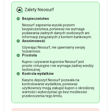
Zalety Neosurf
Bezpieczeństwo
Neosurf zapewnia wysoki poziom
bezpieczeństwa, ponieważ nie wymaga
podawania żadnych danych osobowych ani
informacji związanych z kontem bankowym.
Anonimowość
Używając Neosurf, nie ujawniamy swojej
tożsamości.
Prostota
Kupno i używanie kuponów Neosurf jest
proste i intuicyjne i nie wymaga żadnej wiedzy
technicznej.
Kontrola wydatków
Kasyno depozyt Neosurf pozwala na
kontrolowanie wydatków, ponieważ
użytkownicy mogą zakupić kupon o określonej
wartości i wykorzystać go bez możliwości
przekroczenia tego limitu.