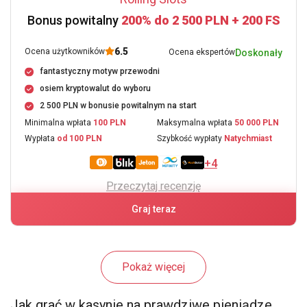
Bonus powitalny
200% do 2 500 PLN + 200 FS
6.5
Ocena użytkowników
Doskonały
Ocena ekspertów
fantastyczny motyw przewodni
osiem kryptowalut do wyboru
2 500 PLN w bonusie powitalnym na start
Minimalna wpłata
100 PLN
Maksymalna wpłata
50 000 PLN
Wypłata
od 100 PLN
Szybkość wypłaty
Natychmiast
+4
Przeczytaj recenzję
Graj teraz
Pokaż więcej
Jak grać w kasynie na prawdziwe pieniądze