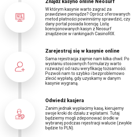
Znajdź kasyno online Neosurf
W którym kasynie warto zagrać za
prawdziwe pieniądze? Oprócz oferowanych
metod płatności powinniśmy sprawdzić, czy
dany portal posiada licencję. Listę
licencjonowanych kasyn z Neosurf
znajdziecie w rankingach CasinoRIX.
Zarejestruj się w kasynie online
Sama rejestracja zajmie nam kilka chwil. Po
wysłaniu stosownych formularzy warto
rozważyć od razu weryfikację tożsamości.
Pozwoli nam to szybko i bezproblemowo
zlecić wypłatę, gdy uzyskamy w danym
kasynie wygraną.
Odwiedź kasjera
Zanim jednak wypłacimy kasę, kierujemy
swoje kroki do działu z wpłatami. Tutaj
będziemy mogli zdeponować środki w
wybranej podczas rejestracji walucie (zwykle
będzie to PLN).