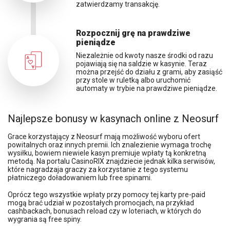
zatwierdzamy transakcję.
Rozpocznij grę na prawdziwe
pieniądze
Niezależnie od kwoty nasze środki od razu
pojawiają się na saldzie w kasynie. Teraz
można przejść do działu z grami, aby zasiąść
przy stole w ruletką albo uruchomić
automaty w trybie na prawdziwe pieniądze.
Najlepsze bonusy w kasynach online z Neosurf
Grace korzystający z Neosurf mają możliwość wyboru ofert
powitalnych oraz innych premii. Ich znalezienie wymaga trochę
wysiłku, bowiem niewiele kasyn premiuje wpłaty tą konkretną
metodą. Na portalu CasinoRIX znajdziecie jednak kilka serwisów,
które nagradzaja graczy za korzystanie z tego systemu
płatniczego doładowaniem lub free spinami.
Oprócz tego wszystkie wpłaty przy pomocy tej karty pre-paid
mogą brać udział w pozostałych promocjach, na przykład
cashbackach, bonusach reload czy w loteriach, w których do
wygrania są free spiny.