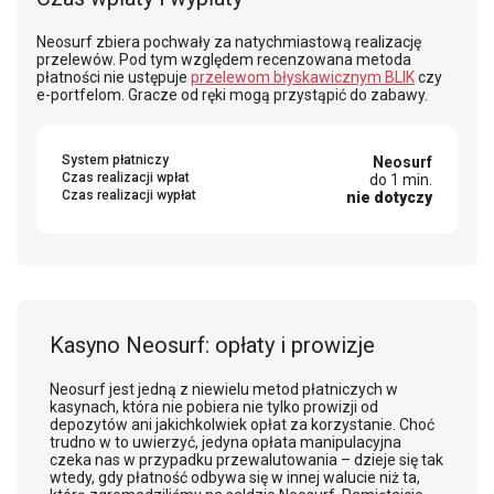
Neosurf zbiera pochwały za natychmiastową realizację
przelewów. Pod tym względem recenzowana metoda
płatności nie ustępuje
przelewom błyskawicznym BLIK
czy
e-portfelom. Gracze od ręki mogą przystąpić do zabawy.
System płatniczy
Neosurf
Czas realizacji wpłat
do 1 min.
Czas realizacji wypłat
nie dotyczy
Kasyno Neosurf: opłaty i prowizje
Neosurf jest jedną z niewielu metod płatniczych w
kasynach, która nie pobiera nie tylko prowizji od
depozytów ani jakichkolwiek opłat za korzystanie. Choć
trudno w to uwierzyć, jedyna opłata manipulacyjna
czeka nas w przypadku przewalutowania – dzieje się tak
wtedy, gdy płatność odbywa się w innej walucie niż ta,