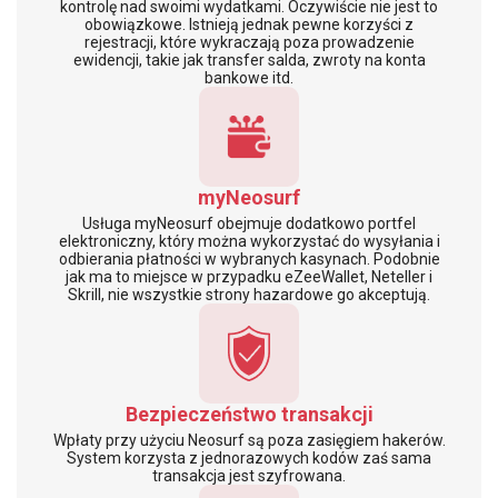
kontrolę nad swoimi wydatkami. Oczywiście nie jest to
obowiązkowe. Istnieją jednak pewne korzyści z
rejestracji, które wykraczają poza prowadzenie
ewidencji, takie jak transfer salda, zwroty na konta
bankowe itd.
myNeosurf
Usługa myNeosurf obejmuje dodatkowo portfel
elektroniczny, który można wykorzystać do wysyłania i
odbierania płatności w wybranych kasynach. Podobnie
jak ma to miejsce w przypadku eZeeWallet, Neteller i
Skrill, nie wszystkie strony hazardowe go akceptują.
Bezpieczeństwo transakcji
Wpłaty przy użyciu Neosurf są poza zasięgiem hakerów.
System korzysta z jednorazowych kodów zaś sama
transakcja jest szyfrowana.