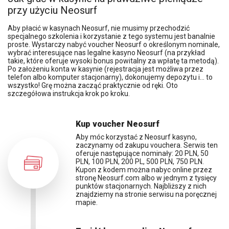
przy użyciu Neosurf
Aby płacić w kasynach Neosurf, nie musimy przechodzić
specjalnego szkolenia i korzystanie z tego systemu jest banalnie
proste. Wystarczy nabyć voucher Neosurf o określonym nominale,
wybrać interesujące nas legalne kasyno Neosurf (na przykład
takie, które oferuje wysoki bonus powitalny za wpłatę ta metodą).
Po założeniu konta w kasynie (rejestracja jest możliwa przez
telefon albo komputer stacjonarny), dokonujemy depozytu i… to
wszystko! Grę można zacząć praktycznie od ręki. Oto
szczegółowa instrukcja krok po kroku.
Kup voucher Neosurf
Aby móc korzystać z Neosurf kasyno,
zaczynamy od zakupu vouchera. Serwis ten
oferuje następujące nominały: 20 PLN, 50
PLN, 100 PLN, 200 PL, 500 PLN, 750 PLN.
Kupon z kodem można nabyc online przez
stronę Neosurf.com albo w jednym z tysięcy
punktów stacjonarnych. Najbliższy z nich
znajdziemy na stronie serwisu na poręcznej
mapie.