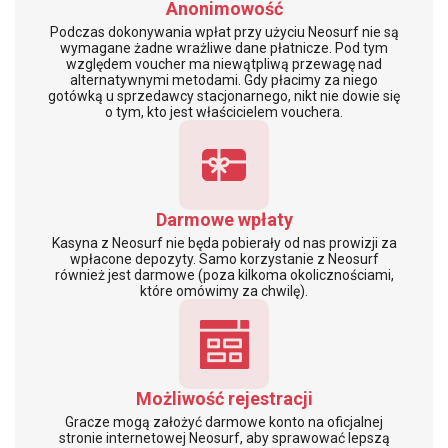
Anonimowość
Podczas dokonywania wpłat przy użyciu Neosurf nie są
wymagane żadne wrażliwe dane płatnicze. Pod tym
względem voucher ma niewątpliwą przewagę nad
alternatywnymi metodami. Gdy płacimy za niego
gotówką u sprzedawcy stacjonarnego, nikt nie dowie się
o tym, kto jest właścicielem vouchera.
Darmowe wpłaty
Kasyna z Neosurf nie będa pobierały od nas prowizji za
wpłacone depozyty. Samo korzystanie z Neosurf
również jest darmowe (poza kilkoma okolicznościami,
które omówimy za chwilę).
Możliwość rejestracji
Gracze mogą założyć darmowe konto na oficjalnej
stronie internetowej Neosurf, aby sprawować lepszą