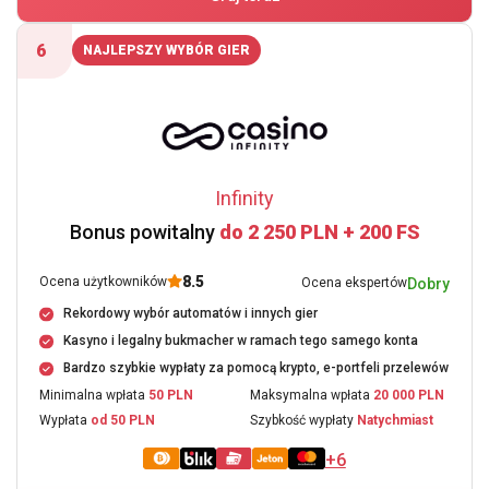
6
NAJLEPSZY WYBÓR GIER
Infinity
Bonus powitalny
do 2 250 PLN + 200 FS
8.5
Ocena użytkowników
Dobry
Ocena ekspertów
Rekordowy wybór automatów i innych gier
Kasyno i legalny bukmacher w ramach tego samego konta
Bardzo szybkie wypłaty za pomocą krypto, e-portfeli przelewów
Minimalna wpłata
50 PLN
Maksymalna wpłata
20 000 PLN
Wypłata
od 50 PLN
Szybkość wypłaty
Natychmiast
+6