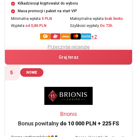
Kilkadziesiąt kryptowalut do wyboru
Masa promocji i pakiet na start VIP
Minimalna wpłata
5 PLN
Maksymalna wpłata
brak limitu
Wypłata
od 0,80 PLN
Szybkość wypłaty
Do 72h
+2
Przeczytaj recenzję
Graj teraz
5
NOWE
Brionis
Bonus powitalny
do 10 000 PLN + 225 FS