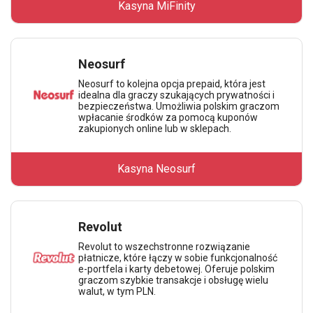
Kasyna MiFinity
Neosurf
Neosurf to kolejna opcja prepaid, która jest
idealna dla graczy szukających prywatności i
bezpieczeństwa. Umożliwia polskim graczom
wpłacanie środków za pomocą kuponów
zakupionych online lub w sklepach.
Kasyna Neosurf
Revolut
Revolut to wszechstronne rozwiązanie
płatnicze, które łączy w sobie funkcjonalność
e-portfela i karty debetowej. Oferuje polskim
graczom szybkie transakcje i obsługę wielu
walut, w tym PLN.