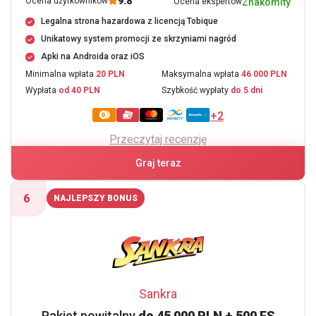
9.8
Ocena użytkowników
Znakomity
Ocena ekspertów
Legalna strona hazardowa z licencją Tobique
Unikatowy system promocji ze skrzyniami nagród
Apki na Androida oraz iOS
Minimalna wpłata
20 PLN
Maksymalna wpłata
46 000 PLN
Wypłata
od 40 PLN
Szybkość wypłaty
do 5 dni
+2
Przeczytaj recenzję
Graj teraz
6
NAJLEPSZY BONUS
Sankra
Pakiet powitalny
do 45 000 PLN + 500 FS