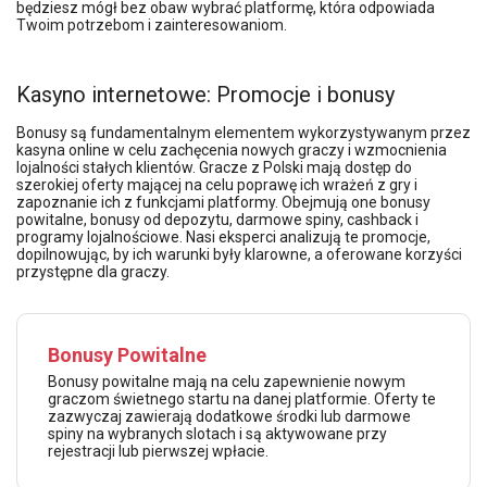
będziesz mógł bez obaw wybrać platformę, która odpowiada
Twoim potrzebom i zainteresowaniom.
Kasyno internetowe: Promocje i bonusy
Bonusy są fundamentalnym elementem wykorzystywanym przez
kasyna online w celu zachęcenia nowych graczy i wzmocnienia
lojalności stałych klientów. Gracze z Polski mają dostęp do
szerokiej oferty mającej na celu poprawę ich wrażeń z gry i
zapoznanie ich z funkcjami platformy. Obejmują one bonusy
powitalne, bonusy od depozytu, darmowe spiny, cashback i
programy lojalnościowe. Nasi eksperci analizują te promocje,
dopilnowując, by ich warunki były klarowne, a oferowane korzyści
przystępne dla graczy.
Bonusy Powitalne
Bonusy powitalne mają na celu zapewnienie nowym
graczom świetnego startu na danej platformie. Oferty te
zazwyczaj zawierają dodatkowe środki lub darmowe
spiny na wybranych slotach i są aktywowane przy
rejestracji lub pierwszej wpłacie.