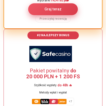
wybrane
1924 razy
Graj teraz
Przeczytaj recenzję
#2 NAJLEPSZY BONUS
Pakiet powitalny
do
20 000 PLN + 1 200 FS
do 48h 🔥
Szybkość wypłaty
Metody wpłat i wypłat
+7