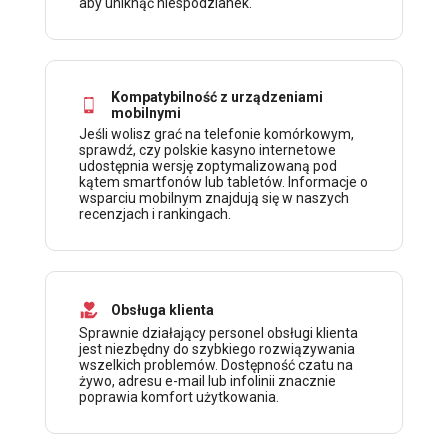
aby uniknąć niespodzianek.
Kompatybilność z urządzeniami
mobilnymi
Jeśli wolisz grać na telefonie komórkowym,
sprawdź, czy polskie kasyno internetowe
udostępnia wersję zoptymalizowaną pod
kątem smartfonów lub tabletów. Informacje o
wsparciu mobilnym znajdują się w naszych
recenzjach i rankingach.
Obsługa klienta
Sprawnie działający personel obsługi klienta
jest niezbędny do szybkiego rozwiązywania
wszelkich problemów. Dostępność czatu na
żywo, adresu e-mail lub infolinii znacznie
poprawia komfort użytkowania.