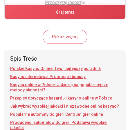
Przeczytaj recenzję
Graj teraz
Pokaż więcej
Spis Treści
Polskie Kasyno Online: Twój najlepszy poradnik
Kasyno internetowe: Promocje i bonusy
Kasyna online w Polsce: Jakie są najpopularniejsze
metody płatności?
Przepisy dotyczące hazardu i kasyno online w Polsce
Jak wybrać wysokiej jakości i niezawodne online kasyno?
Popularne automaty do gier: Centrum gier online
Producenci automatów do gier: Podstawa wysokiej
jakości