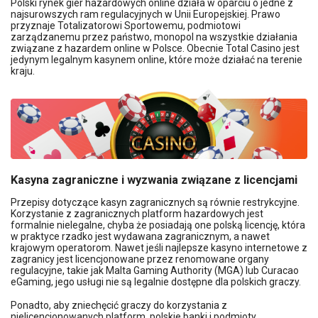
Polski rynek gier hazardowych online działa w oparciu o jedne z
najsurowszych ram regulacyjnych w Unii Europejskiej. Prawo
przyznaje Totalizatorowi Sportowemu, podmiotowi
zarządzanemu przez państwo, monopol na wszystkie działania
związane z hazardem online w Polsce. Obecnie Total Casino jest
jedynym legalnym kasynem online, które może działać na terenie
kraju.
Kasyna zagraniczne i wyzwania związane z licencjami
Przepisy dotyczące kasyn zagranicznych są równie restrykcyjne.
Korzystanie z zagranicznych platform hazardowych jest
formalnie nielegalne, chyba że posiadają one polską licencję, która
w praktyce rzadko jest wydawana zagranicznym, a nawet
krajowym operatorom. Nawet jeśli najlepsze kasyno internetowe z
zagranicy jest licencjonowane przez renomowane organy
regulacyjne, takie jak Malta Gaming Authority (MGA) lub Curacao
eGaming, jego usługi nie są legalnie dostępne dla polskich graczy.
Ponadto, aby zniechęcić graczy do korzystania z
nielicencjonowanych platform, polskie banki i podmioty