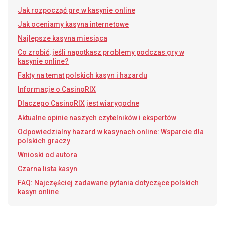
Jak rozpocząć grę w kasynie online
Jak oceniamy kasyna internetowe
Najlepsze kasyna miesiąca
Co zrobić, jeśli napotkasz problemy podczas gry w
kasynie online?
Fakty na temat polskich kasyn i hazardu
Informacje o CasinoRIX
Dlaczego CasinoRIX jest wiarygodne
Aktualne opinie naszych czytelników i ekspertów
Odpowiedzialny hazard w kasynach online: Wsparcie dla
polskich graczy
Wnioski od autora
Czarna lista kasyn
FAQ: Najczęściej zadawane pytania dotyczące polskich
kasyn online