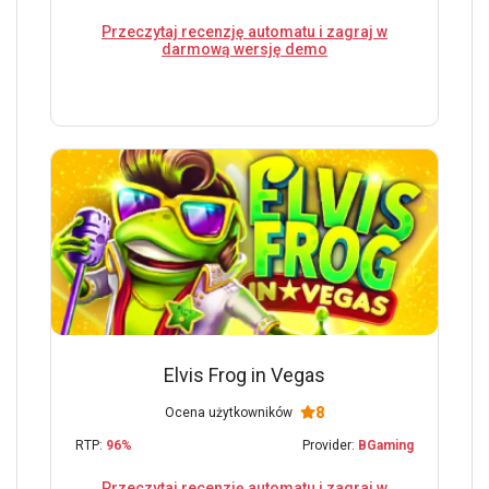
Przeczytaj recenzję automatu i zagraj w
darmową wersję demo
Zagraj w HellSpin
Elvis Frog in Vegas
8
Ocena użytkowników
RTP:
96%
Provider:
BGaming
Przeczytaj recenzję automatu i zagraj w