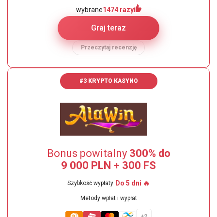
wybrane
1474 razy
Graj teraz
Przeczytaj recenzję
#3 KRYPTO KASYNO
Bonus powitalny
300% do
9 000 PLN + 300 FS
Do 5 dni 🔥
Szybkość wypłaty
Metody wpłat i wypłat
+2