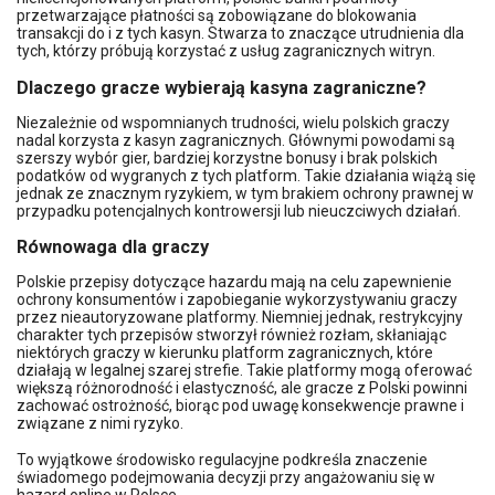
przetwarzające płatności są zobowiązane do blokowania
transakcji do i z tych kasyn. Stwarza to znaczące utrudnienia dla
tych, którzy próbują korzystać z usług zagranicznych witryn.
Dlaczego gracze wybierają kasyna zagraniczne?
Niezależnie od wspomnianych trudności, wielu polskich graczy
nadal korzysta z kasyn zagranicznych. Głównymi powodami są
szerszy wybór gier, bardziej korzystne bonusy i brak polskich
podatków od wygranych z tych platform. Takie działania wiążą się
jednak ze znacznym ryzykiem, w tym brakiem ochrony prawnej w
przypadku potencjalnych kontrowersji lub nieuczciwych działań.
Równowaga dla graczy
Polskie przepisy dotyczące hazardu mają na celu zapewnienie
ochrony konsumentów i zapobieganie wykorzystywaniu graczy
przez nieautoryzowane platformy. Niemniej jednak, restrykcyjny
charakter tych przepisów stworzył również rozłam, skłaniając
niektórych graczy w kierunku platform zagranicznych, które
działają w legalnej szarej strefie. Takie platformy mogą oferować
większą różnorodność i elastyczność, ale gracze z Polski powinni
zachować ostrożność, biorąc pod uwagę konsekwencje prawne i
związane z nimi ryzyko.
To wyjątkowe środowisko regulacyjne podkreśla znaczenie
świadomego podejmowania decyzji przy angażowaniu się w