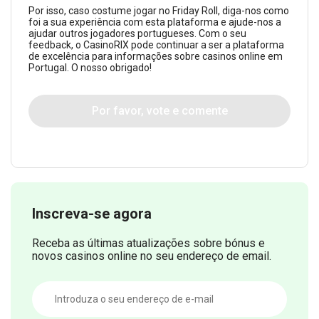
Por isso, caso costume jogar no Friday Roll, diga-nos como
foi a sua experiência com esta plataforma e ajude-nos a
ajudar outros jogadores portugueses. Com o seu
feedback, o CasinoRIX pode continuar a ser a plataforma
de excelência para informações sobre casinos online em
Portugal. O nosso obrigado!
Por favor, vote e comente
Votar para revisão:
Votar para autor:
Nome
Inscreva-se agora
Email
Receba as últimas atualizações sobre bónus e
novos casinos online no seu endereço de email.
Deixe seu comentário