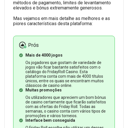
Inglês, alemão, português, francês e mais
métodos de pagamento, limites de levantamento
elevados e bónus extremamente generosos.
💁 Obsługa klienta:
Live chat 24/7
Mas vejamos em mais detalhe as melhores e as
piores características desta plataforma:
Prós
Mais de 4000 jogos
Os jogadores que gostam de variedade de
jogos vão ficar bastante satisfeitos com o
catálogo do FridayRoll Casino. Esta
plataforma conta com mais de 4000 títulos
únicos, entre os quais se encontram muitos
clássicos de casino online.
Muitas promoções
Os utilizadores que apreciem um bom bónus
de casino certamente que ficarão satisfeitos
com as ofertas do Friday Roll. Todas as
semanas, o casino conta com vários tipos de
promoções e vários torneios.
Interface bem conseguida
O Friday Roll escolhe não utilizar um desses