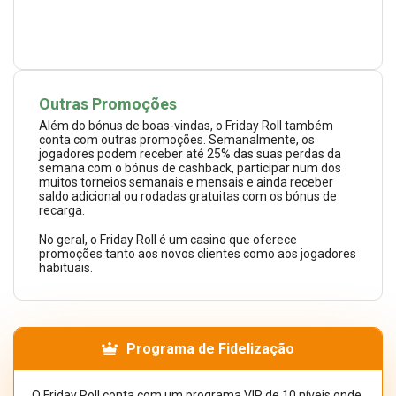
Obtenha seu bônus
Outras Promoções
Além do bónus de boas-vindas, o Friday Roll também
conta com outras promoções. Semanalmente, os
jogadores podem receber até 25% das suas perdas da
semana com o bónus de cashback, participar num dos
muitos torneios semanais e mensais e ainda receber
saldo adicional ou rodadas gratuitas com os bónus de
recarga.
No geral, o Friday Roll é um casino que oferece
promoções tanto aos novos clientes como aos jogadores
habituais.
Programa de Fidelização
O Friday Roll conta com um programa VIP de 10 níveis onde