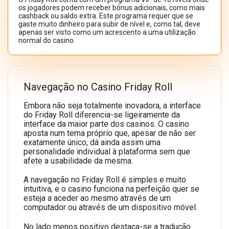
os jogadores podem receber bónus adicionais, como mais
cashback ou saldo extra. Este programa requer que se
gaste muito dinheiro para subir de nível e, como tal, deve
apenas ser visto como um acrescento a uma utilização
normal do casino.
Navegação no Casino Friday Roll
Embora não seja totalmente inovadora, a interface
do Friday Roll diferencia-se ligeiramente da
interface da maior parte dos casinos. O casino
aposta num tema próprio que, apesar de não ser
exatamente único, dá ainda assim uma
personalidade individual à plataforma sem que
afete a usabilidade da mesma.
A navegação no Friday Roll é simples e muito
intuitiva, e o casino funciona na perfeição quer se
esteja a aceder ao mesmo através de um
computador ou através de um dispositivo móvel.
No lado menos positivo destaca-se a tradução