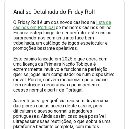
Eventa Digital Limitada
Análise Detalhada do Friday Roll
🗓️ Ano de fundação:
2025
O Friday Roll é um dos novos casinos na
lista de
casinos em Portugal
de melhores casinos online.
🎲 Número de jogos no catálogo:
Embora esteja longe de ser perfeito, este casino
Mais de 4000
surpreendo-nos com uma interface bem
trabalhada, um catálogo de jogos espetacular e
🎰 Tipos de jogos:
promoções bastante apelativas.
Slots, jogos ao vivo, jogos de mesa e mais
Este casino lançado em 2025 e que opera com
⚙️ Provedores com que trabalha:
uma licença da Primeira Nação Tobique é
Spribe, Evolution, Betsoft e muitos mais
extremamente intuitivo e funciona na perfeição
quer se jogue num computador ou num dispositivo
📱 Dispositivos compatíveis
móvel. Porém, convém mencionar que o casino
Computador e dispositivos móveis
tem restrições geográficas que impedem o
acesso normal a partir de Portugal.
️ Percentagem de retorno:
Diferente para cada jogo
As restrições geográficas são sem dúvida uma
das piores coisas acerca deste casino, pois
💰 Jackpot máximo:
dificultam o acesso normal a jogadores
250.000 EUR
portugueses. Ainda assim, caso seja possível
ultrapassar essas restrições, o que sobra é uma
🌍 Línguas disponíveis:
plataforma bastante completa, com muitos