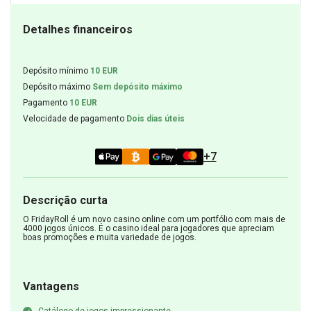
Detalhes financeiros
Depósito mínimo
10 EUR
Depósito máximo
Sem depósito máximo
Pagamento
10 EUR
Velocidade de pagamento
Dois dias úteis
+7
Descrição curta
O FridayRoll é um novo casino online com um portfólio com mais de
4000 jogos únicos. É o casino ideal para jogadores que apreciam
boas promoções e muita variedade de jogos.
Vantagens
Catálogo de jogos impressionante.