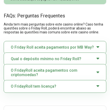
FAQs: Perguntas Frequentes
Ainda tem mais perguntas sobre este casino online? Caso tenha
questões sobre o Friday Roll, poderá encontrar abaixo as
respostas às questões mais comuns sobre este casino online.
O Friday Roll aceita pagamentos por MB Way?
Infelizmente, não. De momento, este casino ainda não
aceita pagamentos através de MB Way.
Qual o depósito mínimo no Friday Roll?
Para começar a jogar no Friday Roll basta um depósito de
apenas 10€. No entanto, é preciso ter em consideração
O FridayRoll aceita pagamentos com
que este montante não é suficiente para usufruir dos
criptomoedas?
bónus da plataforma. Caso pretenda usufruir das
promoções, terá de efetuar um depósito de no mínimo
Sim. Pode pagar no Friday Roll com todas as
20­€.
criptomoedas mais populares, como Bitcoin, Ethereum,
O FridayRoll tem licença?
USDT ou Solana.
Sim, embora não seja uma licença portuguesa. Apesar de
o casino não estar licenciado em Portugal, o Friday Roll
está licenciado pela Primeira Nação Tobique, uma reserva
indígena localizada no Canadá.