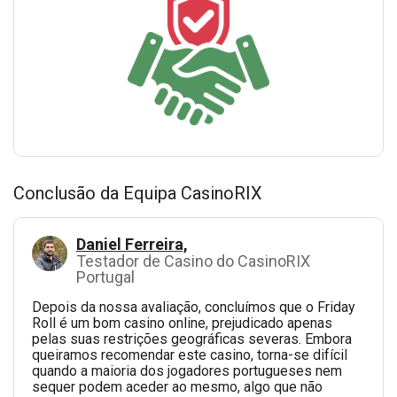
Conclusão da Equipa CasinoRIX
Daniel Ferreira,
Testador de Casino do CasinoRIX
Portugal
Depois da nossa avaliação, concluímos que o Friday
Roll é um bom casino online, prejudicado apenas
pelas suas restrições geográficas severas. Embora
queiramos recomendar este casino, torna-se difícil
quando a maioria dos jogadores portugueses nem
sequer podem aceder ao mesmo, algo que não