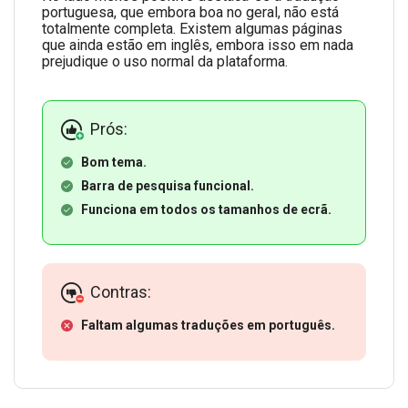
portuguesa, que embora boa no geral, não está
totalmente completa. Existem algumas páginas
que ainda estão em inglês, embora isso em nada
prejudique o uso normal da plataforma.
Prós:
Bom tema.
Barra de pesquisa funcional.
Funciona em todos os tamanhos de ecrã.
Contras:
Faltam algumas traduções em português.