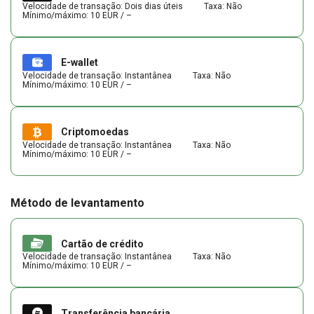
Velocidade de transação: Dois dias úteis
Taxa: Não
Mínimo/máximo: 10 EUR / –
E-wallet
Velocidade de transação: Instantânea
Taxa: Não
Mínimo/máximo: 10 EUR / –
Criptomoedas
Velocidade de transação: Instantânea
Taxa: Não
Mínimo/máximo: 10 EUR / –
Método de levantamento
Cartão de crédito
Velocidade de transação: Instantânea
Taxa: Não
Mínimo/máximo: 10 EUR / –
Transferência bancária