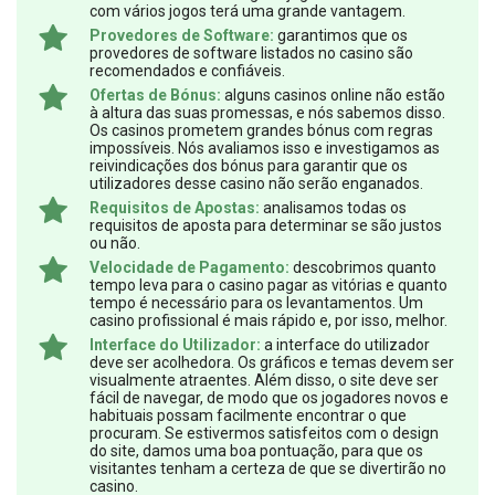
com vários jogos terá uma grande vantagem.
Provedores de Software:
garantimos que os
provedores de software listados no casino são
recomendados e confiáveis.
Ofertas de Bónus:
alguns casinos online não estão
à altura das suas promessas, e nós sabemos disso.
Os casinos prometem grandes bónus com regras
impossíveis. Nós avaliamos isso e investigamos as
reivindicações dos bónus para garantir que os
utilizadores desse casino não serão enganados.
Requisitos de Apostas:
analisamos todas os
requisitos de aposta para determinar se são justos
ou não.
Velocidade de Pagamento:
descobrimos quanto
tempo leva para o casino pagar as vitórias e quanto
tempo é necessário para os levantamentos. Um
casino profissional é mais rápido e, por isso, melhor.
Interface do Utilizador:
a interface do utilizador
deve ser acolhedora. Os gráficos e temas devem ser
visualmente atraentes. Além disso, o site deve ser
fácil de navegar, de modo que os jogadores novos e
habituais possam facilmente encontrar o que
procuram. Se estivermos satisfeitos com o design
do site, damos uma boa pontuação, para que os
visitantes tenham a certeza de que se divertirão no
casino.