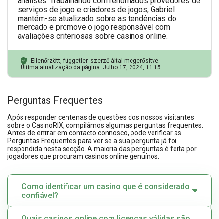
análises. Trabalhando com renomados provedores de
serviços de jogo e criadores de jogos, Gabriel
mantém-se atualizado sobre as tendências do
mercado e promove o jogo responsável com
avaliações criteriosas sobre casinos online.
Ellenőrzött, független szerző által megerősítve.
Última atualização da página: Julho 17, 2024, 11:15
Perguntas Frequentes
Após responder centenas de questões dos nossos visitantes
sobre o CasinoRIX, compilámos algumas perguntas frequentes.
Antes de entrar em contacto connosco, pode verificar as
Perguntas Frequentes para ver se a sua pergunta já foi
respondida nesta secção. A maioria das perguntas é feita por
jogadores que procuram casinos online genuínos.
Como identificar um casino que é considerado
confiável?
Quando visitamos um casino online pela primeira vez,
existem algumas coisas a considerar que lhe podem dar
Quais casinos online com licenças válidas são