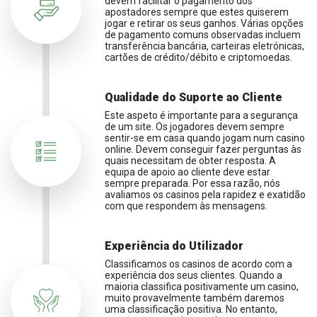
devem facilitar o pagamento dos
apostadores sempre que estes quiserem
jogar e retirar os seus ganhos. Várias opções
de pagamento comuns observadas incluem
transferência bancária, carteiras eletrónicas,
cartões de crédito/débito e criptomoedas.
Qualidade do Suporte ao Cliente
Este aspeto é importante para a segurança
de um site. Os jogadores devem sempre
sentir-se em casa quando jogam num casino
online. Devem conseguir fazer perguntas às
quais necessitam de obter resposta. A
equipa de apoio ao cliente deve estar
sempre preparada. Por essa razão, nós
avaliamos os casinos pela rapidez e exatidão
com que respondem às mensagens.
Experiência do Utilizador
Classificamos os casinos de acordo com a
experiência dos seus clientes. Quando a
maioria classifica positivamente um casino,
muito provavelmente também daremos
uma classificação positiva. No entanto,