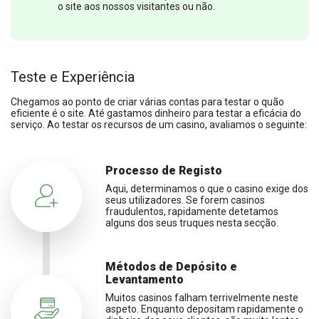
o site aos nossos visitantes ou não.
Teste e Experiência
Chegamos ao ponto de criar várias contas para testar o quão
eficiente é o site. Até gastamos dinheiro para testar a eficácia do
serviço. Ao testar os recursos de um casino, avaliamos o seguinte:
Processo de Registo
Aqui, determinamos o que o casino exige dos
seus utilizadores. Se forem casinos
fraudulentos, rapidamente detetamos
alguns dos seus truques nesta secção.
Métodos de Depósito e
Levantamento
Muitos casinos falham terrivelmente neste
aspeto. Enquanto depositam rapidamente o