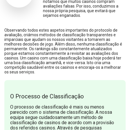
notamos que muitos casinos compram
avaliações falsas. Por isso, conduzimos a
nossa própria pesquisa, que evitará que
sejamos enganados.
Observando todos estes aspetos importantes do protocolo de
avaliação, criámos métodos de classificação transparentes e
imparciais que ajudam os nossos visitantes a tomarem as
melhores decisões de jogo. Além disso, nenhuma classificação é
permanente. Os rankings são constantemente atualizados
porque estamos constantemente a revisitar as avaliações dos
casinos. Um casino com uma classificação baixa hoje poderá ter
uma boa classificação amanhã, e vice-versa. Isto cria uma
competição saudável entre os casinos e encoraja-os a melhorar
os seus serviços.
O Processo de Classificação
O processo de classificação é mais ou menos
parecido com o sistema de classificação. A nossa
equipa segue cuidadosamente um método de
classificação de casinos de acordo com a provisão
dos referidos casinos. Através de pesquisas