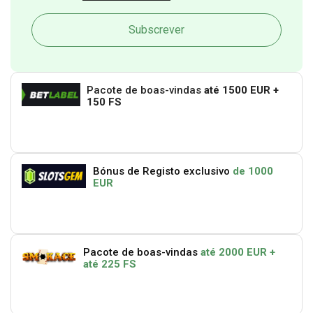
Subscrever
Pacote de boas-vindas
até 1500 EUR +
150 FS
Jogue agora
Bónus de Registo exclusivo
de 1000
EUR
Jogue agora
Pacote de boas-vindas
até 2000 EUR +
até 225 FS
Jogue agora