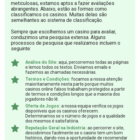
meticulosas, estamos aptos a fazer avaliações
abrangentes. Abaixo, estão as formas como
classificamos os casinos. Muitas delas são
semelhantes ao sistema de classificação.
Sempre que escolhemos um casino para avaliar,
conduzimos uma pesquisa extensa. Alguns
processos de pesquisa que realizamos incluem o
seguinte:
Análise do Site:
aqui, percorremos todas as páginas
e lemos todos os textos. Enviamos emails e
fazemos as chamadas necessárias.
Termos e Condições:
focamos a nossa atenção
maioritariamente nesta parte porque muitos
casinos online falsos trabalham protegidos a partir
de termos e condições longos que a maioria dos
jogadores não lê.
Oferta de Jogos:
a nossa equipa verifica os jogos
disponíveis que os casinos oferecem.
Determinamos se o número de jogos e a qualidade
dos mesmos é satisfatória.
Reputação Geral na Indústria:
ao percorrer o site,
descobrimos facilmente se o casino tem um bom
histórico, dando-nos a oportunidade de recomendar