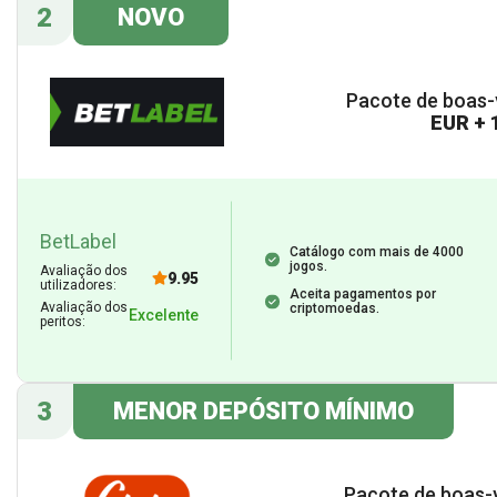
2
NOVO
Pacote de boas-
EUR + 
BetLabel
Catálogo com mais de 4000
jogos.
Avaliação dos
9.95
utilizadores:
Aceita pagamentos por
Avaliação dos
criptomoedas.
Excelente
peritos:
3
MENOR DEPÓSITO MÍNIMO
Pacote de boas-