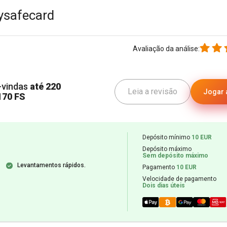
ysafecard
Avaliação da análise:
-vindas
até 220
Leia a revisão
Jogar 
170 FS
Depósito mínimo
10 EUR
Depósito máximo
Sem depósito máximo
Levantamentos rápidos.
Pagamento
10 EUR
Velocidade de pagamento
Dois dias úteis