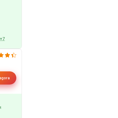
+7
agora
R