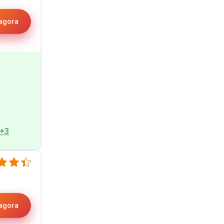
agora
+3
agora