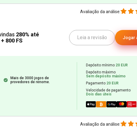
Avaliação da análise:
vindas
280% até
Leia a revisão
Jogar 
 + 800 FS
Depósito mínimo
20 EUR
Depósito máximo
Sem depósito máximo
Mais de 3000 jogos de
provedores de renome.
Pagamento
20 EUR
Velocidade de pagamento
Dois dias úteis
Avaliação da análise: