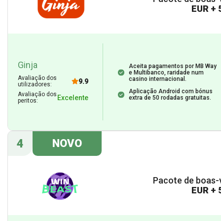
EUR + 
Ginja
Aceita pagamentos por MB Way
e Multibanco, raridade num
Avaliação dos
casino internacional.
9.9
utilizadores:
Aplicação Android com bónus
Avaliação dos
Excelente
extra de 50 rodadas gratuitas.
peritos:
4
NOVO
Pacote de boas-
EUR + 