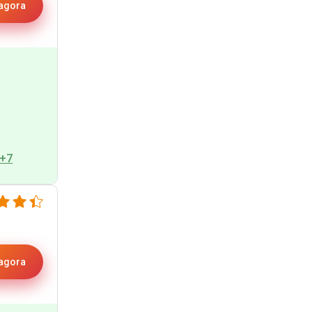
agora
+7
agora