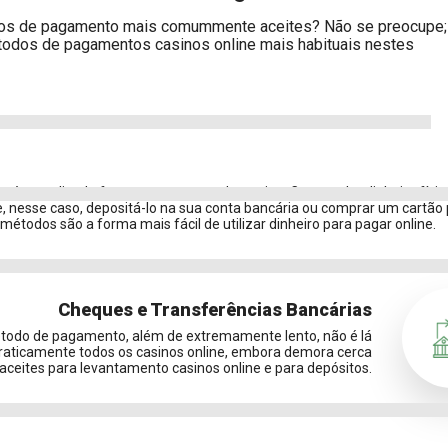
odos de pagamento mais comummente aceites? Não se preocupe;
étodos de pagamentos casinos online mais habituais nestes
ne
é complicado fazer pagamentos deste tipo. Caso tenha dinheiro físic
ve, nesse caso, depositá-lo na sua conta bancária ou comprar um cartão 
étodos são a forma mais fácil de utilizar dinheiro para pagar online.
Cheques e Transferências Bancárias
étodo de pagamento, além de extremamente lento, não é lá
praticamente todos os casinos online, embora demora cerca
 aceites para levantamento casinos online e para depósitos.