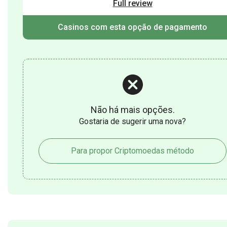
Full review
Casinos com esta opção de pagamento
Não há mais opções.
Gostaria de sugerir uma nova?
Para propor Criptomoedas método