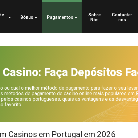
de
Sobre
Contacte-
Bónus
Pagamentos
Nós
nos
Casino: Faça Depósitos Fa
do ou qual o melhor método de pagamento para fazer o seu leva
e os métodos de pagamento de casino online mais populares em P
es pelos casinos portugueses, quais as vantagens e as desvanta
 favorito.
m Casinos em Portugal em 2026