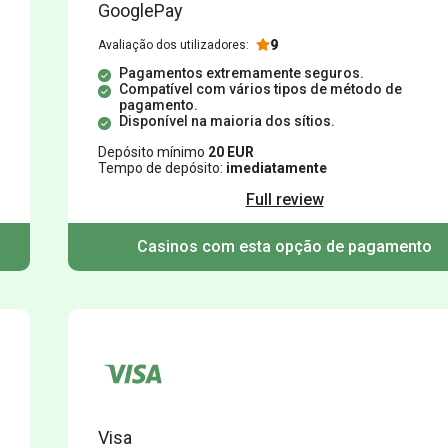
GooglePay
9
Avaliação dos utilizadores:
Pagamentos extremamente seguros.
Compatível com vários tipos de método de
pagamento.
Disponível na maioria dos sítios.
Depósito mínimo
20 EUR
Tempo de depósito:
imediatamente
Full review
Casinos com esta opção de pagamento
Visa