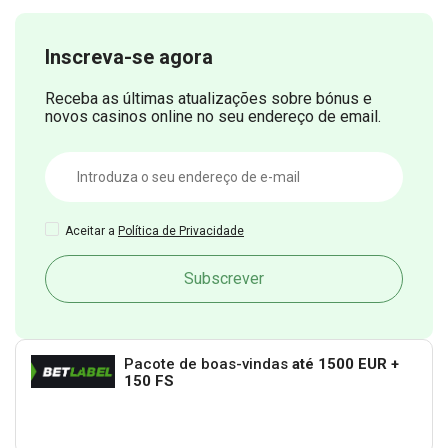
Nome
Inscreva-se agora
Email
Receba as últimas atualizações sobre bónus e
novos casinos online no seu endereço de email.
Deixe seu comentário
Aceitar a
Política de Privacidade
Subscrever
Aceitar
Política de
Pacote de boas-vindas
até 1500 EUR +
150 FS
Privacidade
Inscreva-se na
Jogue agora
newsletter