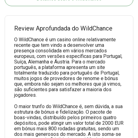
WildChance Casino
🤵 Proprietário:
Não especificado
Review Aprofundada do WildChance
🗓️ Ano de fundação:
2026
O WildChance é um casino online relativamente
recente que tem vindo a desenvolver uma
🎲 Número de jogos no catálogo:
presença consolidada em vários mercados
Mais de 3000
europeus, com versões específicas para Portugal,
Suíça, Alemanha e Áustria. Para o mercado
🎰 Tipos de jogos:
português, a plataforma apresenta um site
Slots, jogos ao vivo, jogos de mesa e mais
totalmente traduzido para português de Portugal,
muitos jogos de provedores de renome e bónus
⚙️ Provedores com que trabalha:
que, embora não sejam os melhores que já vimos,
Pragmatic Play, NetEnt, BGaming, Microgaming, Belatra
são suficientes para satisfazer a maioria dos
e muitos mais
jogadores.
📱 Dispositivos compatíveis
O maior trunfo do WildChance é, sem dúvida, a sua
Computador e dispositivos móveis
estrutura de bónus e fidelização. O pacote de
boas-vindas, distribuído pelos primeiros quatro
️ Percentagem de retorno:
depósitos, pode atingir um valor total de 2000 EUR
Diferente para cada jogo
em bónus mais 800 rodadas gratuitas, sendo um
dos mais generosos do mercado. A isto soma-se
💰 Jackpot máximo: