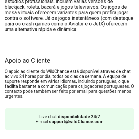
estúdios profissionais, incluem várias versões de
blackjack, roleta, bacará e jogos televisivos. Os jogos de
mesa virtuais oferecem variantes para quem prefira jogar
contra o software. Já os jogos instantâneos (com destaque
para os crash games como o Aviator e o JetX) oferecem
uma alternativa rápida e dinâmica.
Apoio ao Cliente
O apoio ao cliente do WildChance está disponível através de chat
ao vivo 24 horas por dia, todos os dias da semana. A equipa de
suporte responde em vários idiomas, incluindo português, o que
facilita bastante a comunicação para os jogadores portugueses. O
contacto pode também ser feito por email para questões menos
urgentes.
Live chat:
disponibilidade 24/7
E-mail:
support@wildChance.com