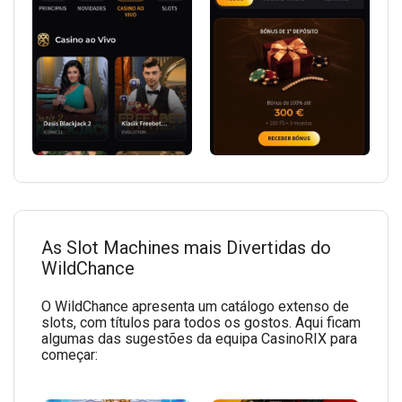
As Slot Machines mais Divertidas do
WildChance
O WildChance apresenta um catálogo extenso de
slots, com títulos para todos os gostos. Aqui ficam
algumas das sugestões da equipa CasinoRIX para
começar: