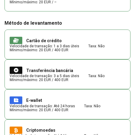
Mínimo/máximo: 20 EUR / –
Método de levantamento
Cartão de crédito
Velocidade de transação: 1 a 3 dias úteis
Taxa: Não
Mínimo/máximo: 20 EUR / 400 EUR
Transferência bancária
Velocidade de transação: 3 a 5 dias úteis
Taxa: Não
Mínimo/máximo: 20 EUR / 400 EUR
E-wallet
Velocidade de transação: Até 24 horas
Taxa: Não
Mínimo/máximo: 20 EUR / 400 EUR
Criptomoedas