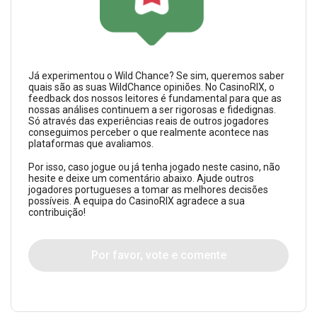
Já experimentou o Wild Chance? Se sim, queremos saber
quais são as suas WildChance opiniões. No CasinoRIX, o
feedback dos nossos leitores é fundamental para que as
nossas análises continuem a ser rigorosas e fidedignas.
Só através das experiências reais de outros jogadores
conseguimos perceber o que realmente acontece nas
plataformas que avaliamos.
Por isso, caso jogue ou já tenha jogado neste casino, não
hesite e deixe um comentário abaixo. Ajude outros
jogadores portugueses a tomar as melhores decisões
possíveis. A equipa do CasinoRIX agradece a sua
contribuição!
Por favor, vote e comente
Votar para revisão:
Votar para autor: