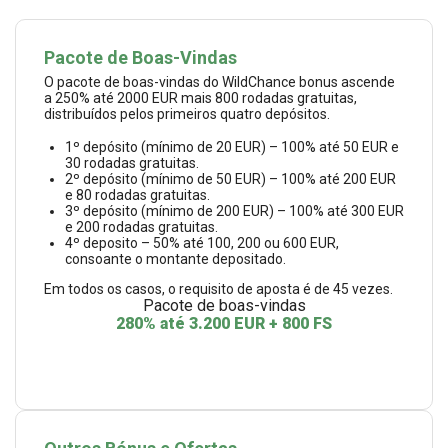
Pacote de Boas-Vindas
O pacote de boas-vindas do WildChance bonus ascende
a 250% até 2000 EUR mais 800 rodadas gratuitas,
distribuídos pelos primeiros quatro depósitos.
1º depósito (mínimo de 20 EUR) – 100% até 50 EUR e
30 rodadas gratuitas.
2º depósito (mínimo de 50 EUR) – 100% até 200 EUR
e 80 rodadas gratuitas.
3º depósito (mínimo de 200 EUR) – 100% até 300­ EUR
e 200 rodadas gratuitas.
4º deposito – 50% até 100, 200 ou 600 EUR,
consoante o montante depositado.
Em todos os casos, o requisito de aposta é de 45 vezes.
Pacote de boas-vindas
280% até 3.200 EUR + 800 FS
Obtenha seu bônus