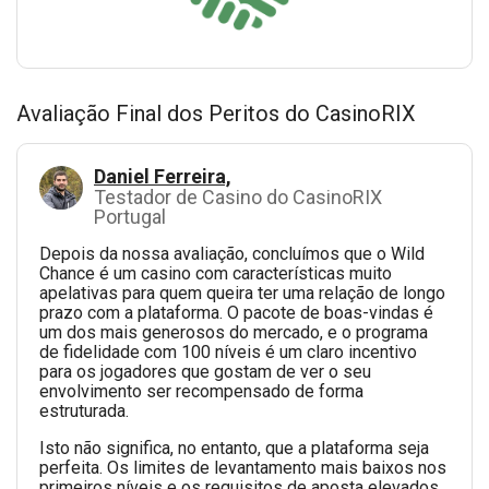
Avaliação Final dos Peritos do CasinoRIX
Daniel Ferreira,
Testador de Casino do CasinoRIX
Portugal
Depois da nossa avaliação, concluímos que o Wild
Chance é um casino com características muito
apelativas para quem queira ter uma relação de longo
prazo com a plataforma. O pacote de boas-vindas é
um dos mais generosos do mercado, e o programa
de fidelidade com 100 níveis é um claro incentivo
para os jogadores que gostam de ver o seu
envolvimento ser recompensado de forma
estruturada.
Isto não significa, no entanto, que a plataforma seja
perfeita. Os limites de levantamento mais baixos nos
primeiros níveis e os requisitos de aposta elevados