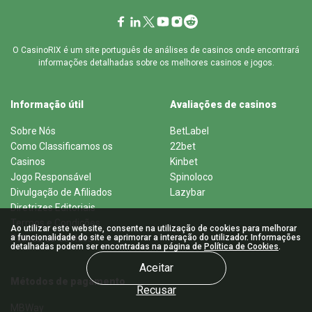
O CasinoRIX é um site português de análises de casinos onde encontrará
informações detalhadas sobre os melhores casinos e jogos.
Informação útil
Avaliações de casinos
Sobre Nós
BetLabel
Como Classificamos os
22bet
Casinos
Kinbet
Jogo Responsável
Spinoloco
Divulgação de Afiliados
Lazybar
Diretrizes Editoriais
Termos e Condições
Ao utilizar este website, consente na utilização de cookies para melhorar
Política de Cookies
a funcionalidade do site e aprimorar a interação do utilizador. Informações
detalhadas podem ser encontradas na página de
Política de Cookies
.
Aceitar
Métodos de pagamento
Recusar
MBWay