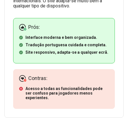
internacionais. O site adapta-se muito bem a
qualquer tipo de dispositivo.
Prós:
Interface moderna e bem organizada.
Tradução portuguesa cuidada e completa.
Site responsivo, adapta-se a qualquer ecrã.
Contras:
Acesso a todas as funcionalidades pode
ser confuso para jogadores menos
experientes.