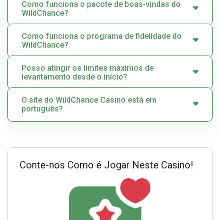
Como funciona o pacote de boas-vindas do
WildChance?
O pacote distribui-se pelos primeiros quatro depósitos e
totaliza 250% até 2000 EUR em bónus, mais 800 rodadas
Como funciona o programa de fidelidade do
gratuitas. Cada um dos depósitos exige um código
WildChance?
promocional específico, que deve ser introduzido na altura
do depósito. O quarto depósito é particularmente flexível e
O programa de fidelidade do WildChance tem 100 níveis,
permite escolher entre três níveis distintos, consoante o
divididos em cinco categorias de estatuto. À medida que
Posso atingir os limites máximos de
orçamento do jogador.
se joga na plataforma, o jogador vai progredindo nos
levantamento desde o início?
níveis e desbloqueando benefícios como limites de
levantamento mais elevados, cashback aumentado e
Não. Os limites de levantamento no WildChance são
ofertas exclusivas. Os limites máximos de levantamento
progressivos e dependem do nível de fidelidade do
O site do WildChance Casino está em
(50.000 EUR por mês) estão reservados aos jogadores nos
jogador. Nos primeiros dez níveis, o limite é de 400 EUR por
português?
níveis mais altos (91 a 100).
transação, 800 EUR por dia e 10.000 EUR por mês. Estes
valores vão aumentando à medida que o jogador sobe no
Sim. O WildChance disponibiliza uma versão totalmente
programa, atingindo os 2000 EUR por transação e 50.000
traduzida para português de Portugal, com termos e
EUR por mês nos níveis 91 a 100.
condições, descrições das promoções, jogos e apoio ao
cliente todos devidamente localizados. A qualidade da
tradução é, aliás, um dos pontos altos da plataforma para
os jogadores portugueses.
Conte-nos Como é Jogar Neste Casino!