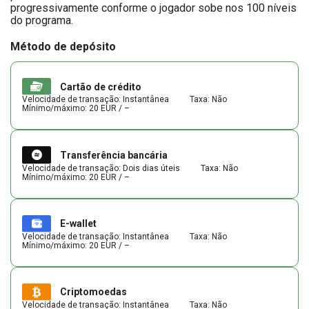
progressivamente conforme o jogador sobe nos 100 níveis
do programa.
Método de depósito
Cartão de crédito
Velocidade de transação: Instantânea
Taxa: Não
Mínimo/máximo: 20 EUR / –
Transferência bancária
Velocidade de transação: Dois dias úteis
Taxa: Não
Mínimo/máximo: 20 EUR / –
E-wallet
Velocidade de transação: Instantânea
Taxa: Não
Mínimo/máximo: 20 EUR / –
Criptomoedas
Velocidade de transação: Instantânea
Taxa: Não