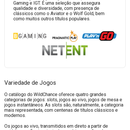
Gaming e IGT. É uma seleção que assegura
qualidade e diversidade, com presença de
clássicos como o Aviator e o Wolf Gold, bem
como muitos outros títulos populares.
Variedade de Jogos
O catálogo do WildChance oferece quatro grandes
categorias de jogos: slots, jogos ao vivo, jogos de mesa e
jogos instantâneos. As slots são, naturalmente, a categoria
mais representada, com centenas de títulos clássicos e
modernos.
Os jogos ao vivo, transmitidos em direto a partir de