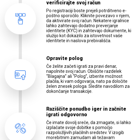
verificirajte svoj račun
Po registraciji boste prejeli potrditveno e-
poštno sporočilo. Kliknite povezavo v njem,
da aktivirate svoj račun. Nekatere igralnice
lahko zahtevajo dodatno preverjanje
identitete (KYC) in zahtevajo dokumente, ki
služijo kot dokazilo za istovetnost vaše
identitete in naslova prebivališča.
Opravite polog
Če želite začeti igrati za pravi denar,
napolnite svoj račun. Obiščite razdelek
“Blagajna” ali “Polog”, izberite možnost
plačila, ki vam odgovarja, nato pa določite
želen znesek pologa. Sledite navodilom za
dokončanje transakcije.
Raziščite ponudbo iger in začnite
igrati odgovorno
Če imate dovolj sreče, da zmagate, si lahko
izplačate svoje dobitke s pomočjo
razpoložljivih plačilnih sredstev. V izogib
morebitnim zamudam ali težavam