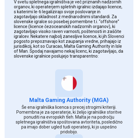
V svetu spletnega igralništva je več priznanih nadzornih
organov, ki operaterjem spletnih igralnic izdajajo licence,
s katerimi le-ti legalizirajo svoje poslovanje in
zagotavljajo skladnost z mednarodnimi standardi. Za
slovenske igralce so posebej pomembne t.i. “offshore”
licence (licence čezoceanskih nadzornih organov), ki
zagotavljajo visoko raven varnosti, poštenosti in zaščite
igralcev. Nekatere najbolj zanesljive licence, ki jih Slovenci
pogosto prepoznavajo kot zaupanja vredne, prihajajo iz
jurisdikcij, kot so Curacao, Malta Gaming Authority in Isle
of Man. Spodaj navajamo nekaj licenc, ki zagotavljajo, da
slovenske igralnice poslujejo transparentno:
Malta Gaming Authority (MGA)
Še ena igralniška licenca s precej strogimi kriteriji.
Pomembna je za operaterje, ki želijo igralniške storitve
ponuditi na evropskih tleh. Malta je na področju
spletnega igralništva spoštovana avtoriteta, posledično
pa imajo dober ugled tudi operaterji, ki jo uspešno
pridobijo.