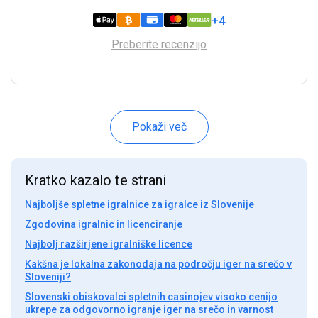
+4
Preberite recenzijo
Igraj zdaj
Pokaži več
Kratko kazalo te strani
Najboljše spletne igralnice za igralce iz Slovenije
Zgodovina igralnic in licenciranje
Najbolj razširjene igralniške licence
Kakšna je lokalna zakonodaja na področju iger na srečo v
Sloveniji?
Slovenski obiskovalci spletnih casinojev visoko cenijo
ukrepe za odgovorno igranje iger na srečo in varnost