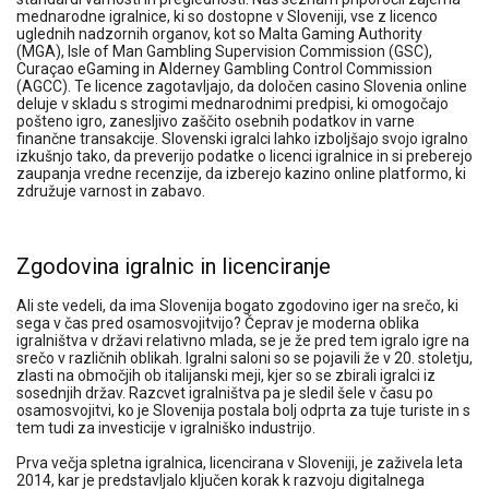
mednarodne igralnice, ki so dostopne v Sloveniji, vse z licenco
uglednih nadzornih organov, kot so Malta Gaming Authority
(MGA), Isle of Man Gambling Supervision Commission (GSC),
Curaçao eGaming in Alderney Gambling Control Commission
(AGCC). Te licence zagotavljajo, da določen casino Slovenia online
deluje v skladu s strogimi mednarodnimi predpisi, ki omogočajo
pošteno igro, zanesljivo zaščito osebnih podatkov in varne
finančne transakcije. Slovenski igralci lahko izboljšajo svojo igralno
izkušnjo tako, da preverijo podatke o licenci igralnice in si preberejo
zaupanja vredne recenzije, da izberejo kazino online platformo, ki
združuje varnost in zabavo.
Zgodovina igralnic in licenciranje
Ali ste vedeli, da ima Slovenija bogato zgodovino iger na srečo, ki
sega v čas pred osamosvojitvijo? Čeprav je moderna oblika
igralništva v državi relativno mlada, se je že pred tem igralo igre na
srečo v različnih oblikah. Igralni saloni so se pojavili že v 20. stoletju,
zlasti na območjih ob italijanski meji, kjer so se zbirali igralci iz
sosednjih držav. Razcvet igralništva pa je sledil šele v času po
osamosvojitvi, ko je Slovenija postala bolj odprta za tuje turiste in s
tem tudi za investicije v igralniško industrijo.
Prva večja spletna igralnica, licencirana v Sloveniji, je zaživela leta
2014, kar je predstavljalo ključen korak k razvoju digitalnega