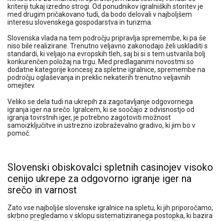
kriteriji tukaj izredno strogi. Od ponudnikov igralniških storitev je
med drugim pričakovano tudi, da bodo delovali v najboljšem
interesu slovenskega gospodarstva in turizma.
Slovenska vlada na tem področju pripravlja spremembe, ki pa še
niso bile realizirane. Trenutno veljavno zakonodajo želi uskladiti s
standardi, ki veljajo na evropskih tleh, saj bi si s tem ustvarila bolj
konkurenčen položaj na trgu. Med predlaganimi novostmi so
dodatne kategorije koncesij za spletne igralnice, spremembe na
področju oglaševanja in preklic nekaterih trenutno veljavnih
omejitev.
Veliko se dela tudi na ukrepih za zagotavljanje odgovornega
igranja iger na srečo. Igralcem, ki se soočajo z odvisnostjo od
igranja tovrstnih iger, je potrebno zagotoviti možnost
samoizključitve in ustrezno izobraževalno gradivo, ki jim bo v
pomoč.
Slovenski obiskovalci spletnih casinojev visoko
cenijo ukrepe za odgovorno igranje iger na
srečo in varnost
Zato vse najboljše slovenske igralnice na spletu, ki jih priporočamo,
skrbno pregledamo v sklopu sistematiziranega postopka, ki bazira