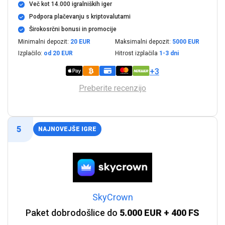
Več kot 14.000 igralniških iger
Podpora plačevanju s kriptovalutami
Širokosrčni bonusi in promocije
Minimalni depozit:
20 EUR
Maksimalni depozit:
5000 EUR
Izplačilo:
od 20 EUR
Hitrost izplačila
1-3 dni
+3
Preberite recenzijo
Igraj zdaj
5
NAJNOVEJŠE IGRE
SkyCrown
Paket dobrodošlice do
5.000 EUR + 400 FS