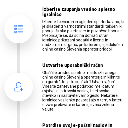
Izberite zaupanja vredno spletno
igralnico
Izberite licenciran in ugleden spletni kazino, ki
je skladen z varnostnimi standardi, takšen, ki
ponuja široko paleto iger in privlačne bonuse.
Prepričajte se, da so na domači strani
igralnice prikazani podatki o licenci in
nadzornem organu, pri katerem jo je določen
online casino Slovenia operater pridobil.
Ustvarite uporabniški račun
Obiščite uradno spletno mesto izbranega
online casino Slovenija operaterja in kliknite
na gumb “Registracija” ali “Ustvari račun”.
Vnesite zahtevane podatke: ime, datum
rojstva, elektronski naslov, telefonsko
številko in nastavite varno geslo. Nekatere
igralnice vas lahko povprašajo o tem, v kateri
državi prebivate in katera je vaša želena
valuta.
Potrdite svoj e-poštni naslov in