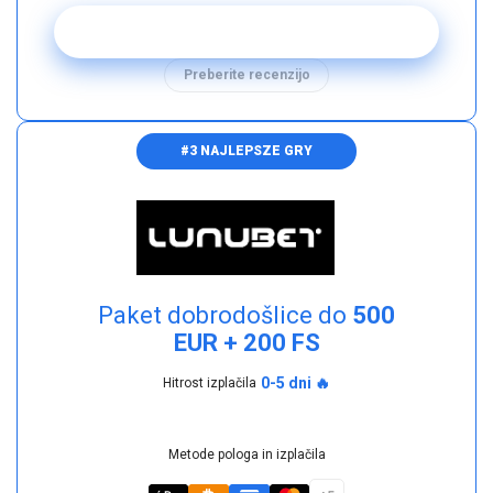
Igraj zdaj
Preberite recenzijo
#3 NAJLEPSZE GRY
Paket dobrodošlice do
500
EUR + 200 FS
0-5 dni 🔥
Hitrost izplačila
Metode pologa in izplačila