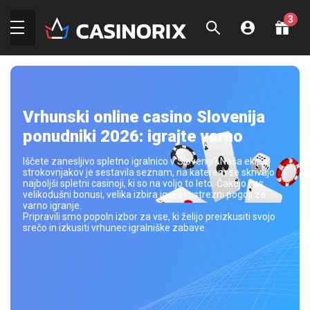
3
Bonus za registracijo
1.000
EUR
Igraj zdaj
Vrhunski online casino Slovenija
Paket dobrodošlice do
ponudniki 2026: igrajte varno
1.500 EUR + 150 FS
Iščete zanesljivo spletno igralnico v Sloveniji? Naša ekipa
Igraj zdaj
strokovnjakov je sestavila seznam, na katerem se skrivajo
najboljši spletni casinoji, ki so na voljo to leto. Čakajo vas
velikodušni bonusi, velika izbira iger in ustrezni pogoji za
Paket dobrodošlice do
varno igranje.
500 EUR + 200 FS
Pripravili smo popoln izbor za vse, ki želijo preizkusiti svojo
srečo in izkusiti vrhunec igralniške zabave.
Igraj zdaj