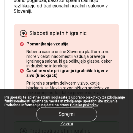
bomo pogledali, kako se spletni casinojo
razllikujejo od tradicionalnih igralnih salonov v
Sloveniji.
Slabosti spletnih igralnic
Pomanjkanje vzdušja
Nobena casino online Slovenija platforma ne
more v celoti nadomestili vzdušja pravega
igralnega salona, ki ga odlikujejo glasba, dekor
in družabne interakcije.
Čakalne vrste pri igranju igralniških iger v
živo (Blackjack)
Pri igrah s pravim delivcem v živo, kot je
blackjack, je število razpoložljivih sedežev za
mizo omejeno, kar lahko privede do krajših
čakalnih dob. Vendar spletne igralnice to
Pri uporabi te spletne strani soglašate z uporabo piškotkov za izboljšanje
funkcionalnosti spletnega mesta in izboljšanje uporabniške izkušnje.
nadomestijo s številnimi razpoložljivimi
Podrobne informacije najdete na strani
Politika piškotkov
.
mizami in različicami iger.
Sprejmi
Zavrni
Prednosti spletnih igralnic