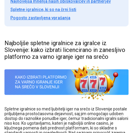
Najnovejša mnenja naših obiskovalcev in partnerjev
Spletne igralnice, ki so na črni listi
Pogosto zastavljena vprašanja
Najboljše spletne igralnice za igralce iz
Slovenije: kako izbrati licencirano in zanesljivo
platformo za varno igranje iger na srečo
Spletne igralnice so med ljubitelji iger na srečo iz Slovenije postale
priljubljena prostočasovna dejavnost, saj jim omogočajo udoben
dostop do raznolike ponudbe iger, čemur tradicionalni igralni saloni
niso kos. Ko ugotavljamo, kateri je najboljši online casino, je
ključnega pomena dati prednost platformam, ki so skladne s
standardi varnosti in preglednosti. Naš seznam priporočil zajema