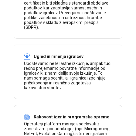
certifikat in biti skladna s standardi obdelave
podatkov, kar zagotavlja varnost osebnih
podatkov igralcev. Preverjamo spoštovanje
politike zasebnosti in ustreznost hrambe
podatkov v skladu z evropskimi predpisi
(GDPR).
Ugled in mnenja igralcev
Upoštevamo ne le lastne izkušnje, ampak tudi
redno prejemamo povratne informacije od
igralcev, ki z nami delijo svoje izkušnje. To
nam pomaga oceniti, ali igralnica izpolnjuje
pričakovanja in resnično zagotavlja
kakovostno storitev.
Kakovost iger in programske opreme
Operaterji platform morajo sodelovati z
zanesljivimi ponudniki iger (npr. Microgaming,
NetEnt, Evolution Gaming), s čimer igralcem