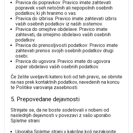
Pravica do popravkov: Pravico imate zahtevati
popravek vseh netočnih ali nepopolnih osebnih
podatkov, ki jih hranimo o vas.
Pravica do izbrisa: Pravico imate zahtevati izbris
vaših osebnih podatkov iz naših sistemov.
Pravica do omejitve obdelave: Pravico imate
zahtevati, da omejimo obdelavo vaših osebnih
podatkov.
Pravica do prenosljivosti podatkov: Pravico imate
zahtevati prenos svojih osebnih podatkov drugi
osebi.
Pravica do ugovora: Pravico imate do ugovora
zoper obdelavo vaših osebnih podatkov.
Če želite uveljaviti katero koli od teh pravic, se obrnite
na nas prek kontaktnih podatkov, navedenih na koncu
te Politike varovanja zasebnosti.
5. Prepovedane dejavnosti
Strinjate se, da ne boste sodelovali v nobeni od
naslednjih dejavnosti v povezavi z vašo uporabo
Spletne strani:
Uporaba Spletne strani v kakršne koli nezakonite