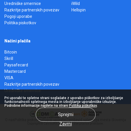
Uredniške smernice
iWild
Razkritje partnerskih povezav
Hellspin
Pogoji uporabe
Politika piskotkov
Načini plačila
Bitcoin
Skrill
Paysafecard
Mastercard
VISA
Razkritje partnerskih povezav
Uredniške smernice
Pri uporabi te spletne strani soglašate z uporabo piškotkov za izboljšanje
funkcionalnosti spletnega mesta in izboljšanje uporabniške izkušnje.
Podrobne informacije najdete na strani
Politika piškotkov
.
Sprejmi
O nas
Politika piskotkov
Pogoji uporabe
Zemljevid spletnega mesta Slovenija
Zavrni
Copyright © CasinoRIX 2023-2026 Vse pravice pridržane.