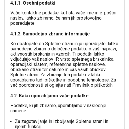
4.1.1. Osebni podatki
Vaše kontaktne podatke, kot sta vaše ime in e-poštni
naslov, lahko zbiramo, če nam jih prostovoljno
posredujete.
4.1.2. Samodejno zbrane informacije
Ko dostopate do Spletne strani in jo uporabljate, lahko
samodejno zbiramo določene podatke o vaši napravi,
aktivnostih brskanja in vzorcih. Ti podatki lahko
vključujejo vaš naslov IP, vrsto spletnega brskalnika,
operacijski sistem, referenčne spletne naslove,
obiskane strani ter datume in čas vaših obiskov
Spletne strani. Za zbiranje teh podatkov lahko
uporabljamo tudi piškotke in podobne tehnologije. Za
več podrobnosti si oglejte naš Pravilnik o piškotkih.
4.2. Kako uporabljamo vaše podatke
Podatke, ki jih zbiramo, uporabljamo v naslednje
namene:
Za zagotavljanje in izboljšanje Spletne strani in
njenih funkcij;