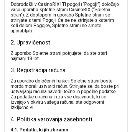
Dobrodošli v CasinoRIX! Ti pogoji (“Pogoji”) določajo
vašo uporabo spletne strani CasinoRIX (“Spletna
stran”). Z dostopom in uporabo Spletne strani se
strinjate s temi Pogoji. Če se ne strinjate s katerim
koli delom Pogojev, Spletne strani ne smete
uporabljati.
2. Upravičenost
Z uporabo Spletne strani potrjujete, da ste stari
najmanj 18 let.
3. Registracija računa
Za uporabo določenih funkcij Spletne strani boste
morda morali ustvariti račun. Strinjate se, da boste pri
ustvarjanju računa navedli točne in popolne podatke.
Za podatke o računu in za vse dejavnosti, ki se
izvajajo v okviru vašega računa, ste odgovorni
izključno vi.
4. Politika varovanja zasebnosti
4.1. Podatki, ki jih zbiramo