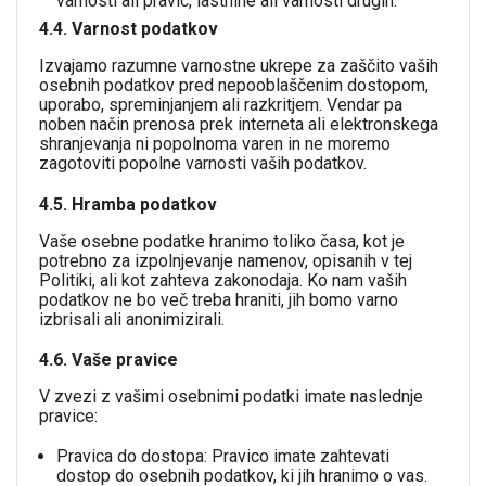
varnosti ali pravic, lastnine ali varnosti drugih.
4.4. Varnost podatkov
Izvajamo razumne varnostne ukrepe za zaščito vaših
osebnih podatkov pred nepooblaščenim dostopom,
uporabo, spreminjanjem ali razkritjem. Vendar pa
noben način prenosa prek interneta ali elektronskega
shranjevanja ni popolnoma varen in ne moremo
zagotoviti popolne varnosti vaših podatkov.
4.5. Hramba podatkov
Vaše osebne podatke hranimo toliko časa, kot je
potrebno za izpolnjevanje namenov, opisanih v tej
Politiki, ali kot zahteva zakonodaja. Ko nam vaših
podatkov ne bo več treba hraniti, jih bomo varno
izbrisali ali anonimizirali.
4.6. Vaše pravice
V zvezi z vašimi osebnimi podatki imate naslednje
pravice:
Pravica do dostopa: Pravico imate zahtevati
dostop do osebnih podatkov, ki jih hranimo o vas.