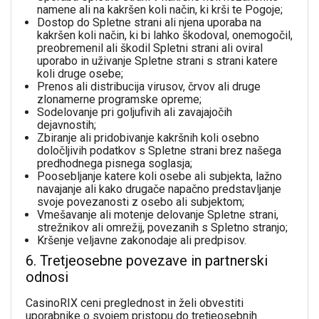
namene ali na kakršen koli način, ki krši te Pogoje;
Dostop do Spletne strani ali njena uporaba na
kakršen koli način, ki bi lahko škodoval, onemogočil,
preobremenil ali škodil Spletni strani ali oviral
uporabo in uživanje Spletne strani s strani katere
koli druge osebe;
Prenos ali distribucija virusov, črvov ali druge
zlonamerne programske opreme;
Sodelovanje pri goljufivih ali zavajajočih
dejavnostih;
Zbiranje ali pridobivanje kakršnih koli osebno
določljivih podatkov s Spletne strani brez našega
predhodnega pisnega soglasja;
Poosebljanje katere koli osebe ali subjekta, lažno
navajanje ali kako drugače napačno predstavljanje
svoje povezanosti z osebo ali subjektom;
Vmešavanje ali motenje delovanje Spletne strani,
strežnikov ali omrežij, povezanih s Spletno stranjo;
Kršenje veljavne zakonodaje ali predpisov.
6. Tretjeosebne povezave in partnerski
odnosi
CasinoRIX ceni preglednost in želi obvestiti
uporabnike o svojem pristopu do tretjeosebnih