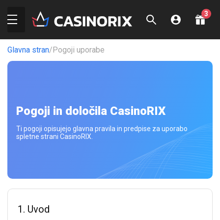
3
Bonus za registracijo
1.000
EUR
Glavna stran
/
Pogoji uporabe
Igraj zdaj
Paket dobrodošlice do
1.500
EUR + 150 FS
Pogoji in določila CasinoRIX
Igraj zdaj
Ti pogoji opisujejo glavna pravila in predpise za uporabo
spletne strani CasinoRIX.
Paket dobrodošlice do
500
EUR + 200 FS
Igraj zdaj
1. Uvod