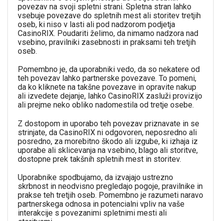
povezav na svoji spletni strani. Spletna stran lahko
vsebuje povezave do spletnih mest ali storitev tretjih
oseb, ki niso v lasti ali pod nadzorom podjetja
CasinoRIX. Poudariti želimo, da nimamo nadzora nad
vsebino, pravilniki zasebnosti in praksami teh tretjih
oseb.
Pomembno je, da uporabniki vedo, da so nekatere od
teh povezav lahko partnerske povezave. To pomeni,
da ko kliknete na takšne povezave in opravite nakup
ali izvedete dejanje, lahko CasinoRIX zasluži provizijo
ali prejme neko obliko nadomestila od tretje osebe.
Z dostopom in uporabo teh povezav priznavate in se
strinjate, da CasinoRIX ni odgovoren, neposredno ali
posredno, za morebitno škodo ali izgube, ki izhaja iz
uporabe ali sklicevanja na vsebino, blago ali storitve,
dostopne prek takšnih spletnih mest in storitev.
Uporabnike spodbujamo, da izvajajo ustrezno
skrbnost in neodvisno pregledajo pogoje, pravilnike in
prakse teh tretjih oseb. Pomembno je razumeti naravo
partnerskega odnosa in potencialni vpliv na vaše
interakcije s povezanimi spletnimi mesti ali