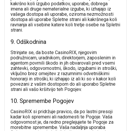
kakršno koli izgubo podatkov, uporabe, dobrega
imena ali druge nematerialne izgube, ki izhajajo iz
vašega dostopa ali uporabe, oziroma nezmožnosti
dostopa ali uporabe Spletne strani ali kakršnega koli
ravnanja ali vsebine katere koli tretje osebe na Spletni
strani.
9. Odškodnina
Strinjate se, da boste CasinoRIX, njegovim
podružnicam, uradnikom, direktorjem, zaposlenim in
agentom povrnili škodo in jih obvarovali pred vsemi
zahtevki, odgovornostmi, škodo, izgubami in stroški,
vključno brez omejitev z razumnimi odvetniškimi
honorarji in stroški, ki izhajajo iz ali ki so v kakor koli
povezani z vašim dostopom do ali uporabo Spletne
strani ali vašo kršitvijo teh Pogojev.
10. Spremembe Pogojev
CasinoRIX si pridržuje pravico, da po lastni presoji
kadar koli spremeni ali nadomesti te Pogoje. Vaša
odgovornost je, da redno preglejujete te Pogoje za
morebitne spremembe. Vaša nadaljnja uporaba