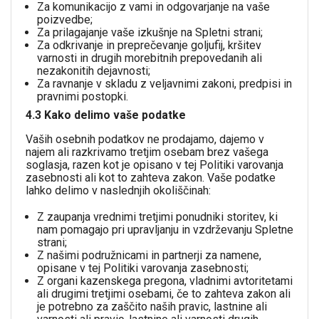
Za komunikacijo z vami in odgovarjanje na vaše
poizvedbe;
Za prilagajanje vaše izkušnje na Spletni strani;
Za odkrivanje in preprečevanje goljufij, kršitev
varnosti in drugih morebitnih prepovedanih ali
nezakonitih dejavnosti;
Za ravnanje v skladu z veljavnimi zakoni, predpisi in
pravnimi postopki.
4.3 Kako delimo vaše podatke
Vaših osebnih podatkov ne prodajamo, dajemo v
najem ali razkrivamo tretjim osebam brez vašega
soglasja, razen kot je opisano v tej Politiki varovanja
zasebnosti ali kot to zahteva zakon. Vaše podatke
lahko delimo v naslednjih okoliščinah:
Z zaupanja vrednimi tretjimi ponudniki storitev, ki
nam pomagajo pri upravljanju in vzdrževanju Spletne
strani;
Z našimi podružnicami in partnerji za namene,
opisane v tej Politiki varovanja zasebnosti;
Z organi kazenskega pregona, vladnimi avtoritetami
ali drugimi tretjimi osebami, če to zahteva zakon ali
je potrebno za zaščito naših pravic, lastnine ali