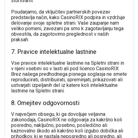
storitvami.
Poudarjamo, da vključitev partnerskih povezav
predstavlja način, kako CasinoRIX podpira in vzdržuje
delovanje svoje spletne strani. Vaše zaupanje nam
veliko pomeni, zavezani pa smo k zagotavljanju tega
obvestila, da zagotovimo preglednost v naših
praksah.
7. Pravice intelektualne lastnine
Vse pravice intelektualne lastnine na Spletni strani in
v njeni vsebini so v lasti ali pod licenco CasinoRIX.
Brez našega predhodnega pisnega soglasja ne smete
reproducirati, distribuirati, spreminjati, prikazovati ali
ustvarjati izpeljanih del iz katere koli intelektualne
lastnine na Spletni strani.
8. Omejitev odgovornosti
V največjem obsegu, ki ga dovoljuje veljavna
zakonodaja, CasinoRIX ne odgovarja za kakršno koli
posredno, naključno, posebno, posledično ali
kaznovalno škodo ali kakršno koli izgubo dobička ali
prihodkov, ki je nastala neposredno ali posredno, ali