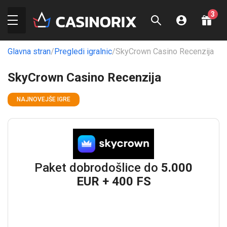
3
Bonus za registracijo
1.000 EUR
Glavna stran
/
Pregledi igralnic
/
SkyCrown Casino Recenzija
Igraj zdaj
SkyCrown Casino Recenzija
Paket dobrodošlice do
NAJNOVEJŠE IGRE
1.500 EUR + 150 FS
Igraj zdaj
Paket dobrodošlice do
500
EUR + 200 FS
Paket dobrodošlice do
5.000
EUR + 400 FS
Igraj zdaj
Igraj zdaj