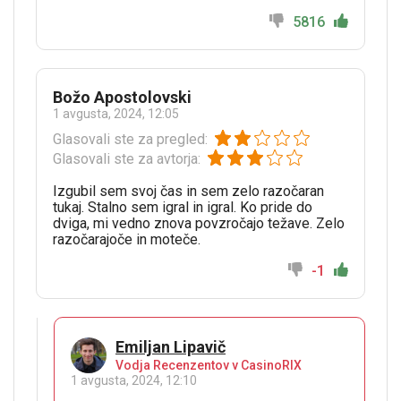
5816
Božo Apostolovski
1 avgusta, 2024, 12:05
Glasovali ste za pregled:
Sprejmi
pravilnik o
Glasovali ste za avtorja:
zasebnosti
Izgubil sem svoj čas in sem zelo razočaran
Naročite se na novice
tukaj. Stalno sem igral in igral. Ko pride do
dviga, mi vedno znova povzročajo težave. Zelo
Pošlji zdaj
razočarajoče in moteče.
-1
Emiljan Lipavič
Vodja Recenzentov v CasinoRIX
1 avgusta, 2024, 12:10