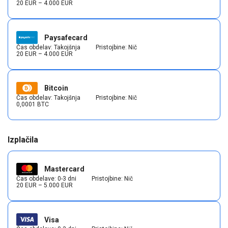
20 EUR – 4.000 EUR
Paysafecard
Čas obdelav: Takojšnja
Pristojbine: Nič
20 EUR – 4.000 EUR
Bitcoin
Čas obdelav: Takojšnja
Pristojbine: Nič
0,0001 BTC
Izplačila
Mastercard
Čas obdelave: 0-3 dni
Pristojbine: Nič
20 EUR – 5.000 EUR
Visa