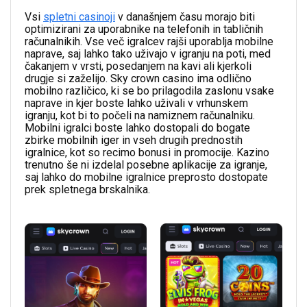
Vsi
spletni casinoji
v današnjem času morajo biti
optimizirani za uporabnike na telefonih in tabličnih
računalnikih. Vse več igralcev rajši uporablja mobilne
naprave, saj lahko tako uživajo v igranju na poti, med
čakanjem v vrsti, posedanjem na kavi ali kjerkoli
drugje si zaželijo. Sky crown casino ima odlično
mobilno različico, ki se bo prilagodila zaslonu vsake
naprave in kjer boste lahko uživali v vrhunskem
igranju, kot bi to počeli na namiznem računalniku.
Mobilni igralci boste lahko dostopali do bogate
zbirke mobilnih iger in vseh drugih prednostih
igralnice, kot so recimo bonusi in promocije. Kazino
trenutno še ni izdelal posebne aplikacije za igranje,
saj lahko do mobilne igralnice preprosto dostopate
prek spletnega brskalnika.