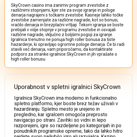
SkyCrown casino ima zanimiv program zvestobe z
različnimi stopnjami, kjer ste za svoje igranje in pologe
denarja nagrajeni s točkami zvestobe. Kasneje lahko točke
zvestobe zamenjate za različne nagrade, kot so bonusi,
vračilo denarja in brezplačni vrtljaji. Tekom igranja se boste
prebijali v višje stopnje v programu zvestobe in osvajali
različne nagrade, vključno z boljšimi pogoji za igranje.
Igralnica trenutno ne ponuja high roller bonusa za tiste
hazarderje, ki opravljajo ogromne pologe denarja. Če bi radi
stavili več denarja, vam priporočamo, da kontaktirate
podporo za stranke igralnice SkyCrown in jih vprašate o
high roller bonusu.
Uporabnost v spletni igralnici SkyCrown
Igralnica SkyCrown ima moderno in funkcionalno
spletno platformo, kjer boste brez težav uživali v
hazardiranju. Spletno mesto je urejeno in
pregledno, kar igralcem omogoča preprosto
navigacijo po strani. Zavihki so vidni in lepo
razporejeni, igre so razdeljene po kategorijah in po
ponudnikih programske opreme, tako da lahko hitro
najdete svojo najljubšo igro ali razvijalca. Kazino