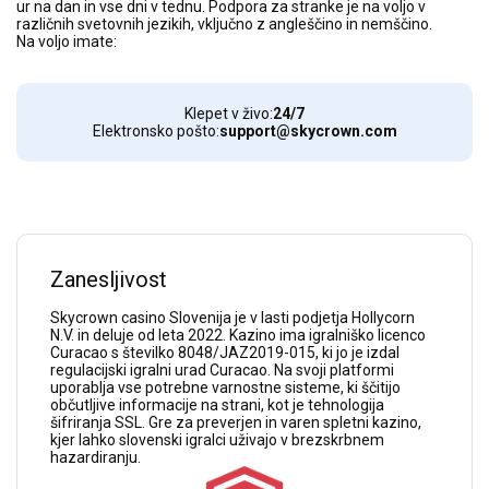
ur na dan in vse dni v tednu. Podpora za stranke je na voljo v
različnih svetovnih jezikih, vključno z angleščino in nemščino.
Na voljo imate:
Klepet v živo:
24/7
Elektronsko pošto:
support@skycrown.com
Zanesljivost
Skycrown casino Slovenija je v lasti podjetja Hollycorn
N.V. in deluje od leta 2022. Kazino ima igralniško licenco
Curacao s številko 8048/JAZ2019-015, ki jo je izdal
regulacijski igralni urad Curacao. Na svoji platformi
uporablja vse potrebne varnostne sisteme, ki ščitijo
občutljive informacije na strani, kot je tehnologija
šifriranja SSL. Gre za preverjen in varen spletni kazino,
kjer lahko slovenski igralci uživajo v brezskrbnem
hazardiranju.