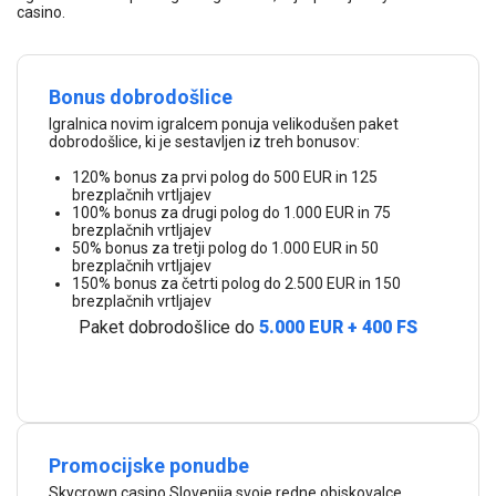
casino.
Bonus dobrodošlice
Igralnica novim igralcem ponuja velikodušen paket
dobrodošlice, ki je sestavljen iz treh bonusov:
120% bonus za prvi polog do 500 EUR in 125
brezplačnih vrtljajev
100% bonus za drugi polog do 1.000 EUR in 75
brezplačnih vrtljajev
50% bonus za tretji polog do 1.000 EUR in 50
brezplačnih vrtljajev
150% bonus za četrti polog do 2.500 EUR in 150
brezplačnih vrtljajev
Paket dobrodošlice do
5.000 EUR + 400 FS
Pridobite bonus
Promocijske ponudbe
Skycrown casino Slovenija svoje redne obiskovalce