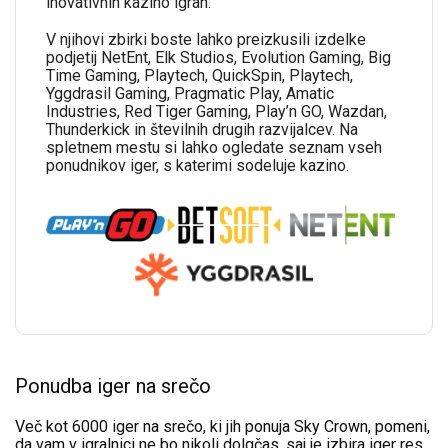
inovativnih kazino igrah.
V njihovi zbirki boste lahko preizkusili izdelke
podjetij NetEnt, Elk Studios, Evolution Gaming, Big
Time Gaming, Playtech, QuickSpin, Playtech,
Yggdrasil Gaming, Pragmatic Play, Amatic
Industries, Red Tiger Gaming, Play’n GO, Wazdan,
Thunderkick in številnih drugih razvijalcev. Na
spletnem mestu si lahko ogledate seznam vseh
ponudnikov iger, s katerimi sodeluje kazino.
Ponudba iger na srečo
Več kot 6000 iger na srečo, ki jih ponuja Sky Crown, pomeni,
da vam v igralnici ne bo nikoli dolgčas, saj je izbira iger res