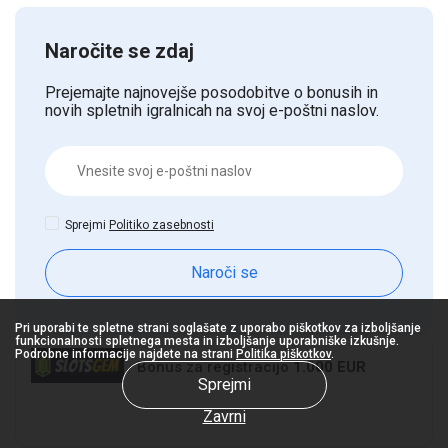
Naročite se zdaj
Prejemajte najnovejše posodobitve o bonusih in
novih spletnih igralnicah na svoj e-poštni naslov.
Sprejmi
Politiko zasebnosti
Naroči se
Pri uporabi te spletne strani soglašate z uporabo piškotkov za izboljšanje
funkcionalnosti spletnega mesta in izboljšanje uporabniške izkušnje.
Podrobne informacije najdete na strani
Politika piškotkov
.
Bonus za registracijo
1.000 EUR
Sprejmi
Zavrni
Igraj zdaj