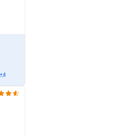
j zdaj
R
+4
j zdaj