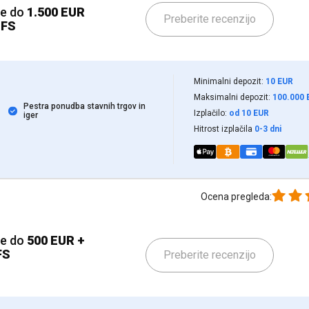
ce do
1.500 EUR
Preberite recenzijo
Igra
 FS
Minimalni depozit:
10 EUR
Maksimalni depozit:
100.000 
Pestra ponudba stavnih trgov in
Izplačilo:
od 10 EUR
iger
Hitrost izplačila
0-3 dni
Ocena pregleda:
ce do
500 EUR +
FS
Preberite recenzijo
Igra