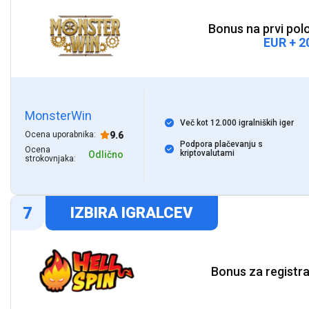
Bonus na prvi pol
EUR + 2
MonsterWin
Več kot 12.000 igralniških iger
9.6
Ocena uporabnika:
Podpora plačevanju s
Ocena
kriptovalutami
Odlično
strokovnjaka:
7
IZBIRA IGRALCEV
Bonus za registra