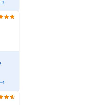
+3
j zdaj
R
+4