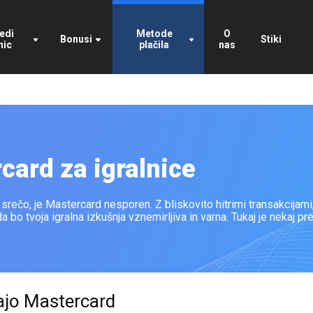
edi
Metode
O
Bonusi
Stiki
nic
plačila
nas
card za igralnice
a srečo, je Mastercard nesporen. Z bliskovito hitrimi transakcijami
bo tvoja igralna izkušnja vznemirljiva in varna. Tukaj je nekaj pre
majo Mastercard