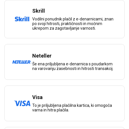
Skrill
Vodilni ponudnik plačil z e-denarnicami, znan
po svoji hitrosti, praktičnosti in močnim
ukrepom za zagotavljanje varnosti.
Neteller
Še ena priljubljena e-denarnica s poudarkom
na varovanju zasebnosti in hitrosti transakcij.
Visa
To je priljubljena plačilna kartica, ki omogoča
varna in hitra plačila.