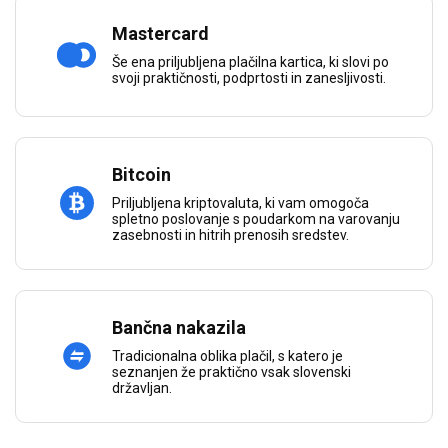
Mastercard
Še ena priljubljena plačilna kartica, ki slovi po
svoji praktičnosti, podprtosti in zanesljivosti.
Bitcoin
Priljubljena kriptovaluta, ki vam omogoča
spletno poslovanje s poudarkom na varovanju
zasebnosti in hitrih prenosih sredstev.
Bančna nakazila
Tradicionalna oblika plačil, s katero je
seznanjen že praktično vsak slovenski
državljan.