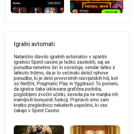
Igralni avtomati
Natančno število igralnih avtomatov v spletni
igralnici Spinit casino je težko zaslediti, saj se
ponudba nenehno širi in osvežuje, vendar lahko z
lahkoto trdimo, da je to večinski delež njihove
ponudbe, ki je delo prvovrstnih razvijalskih hiš, kot
so NetEnt, Pragmatic Play in Yggdrasil. To pomeni,
da igralce čaka izklesana grafična podoba,
poglobljeni zvočni učinki, seveda pa ne manjka niti
mamljivih bonusnih funkcij. Pripravili smo vam
kratko preglednico nekaterih uspešnic, ki vas
čakajo v Spinit Casino.