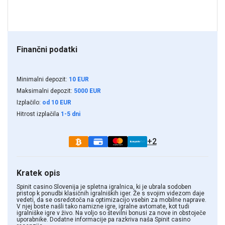
Finančni podatki
Minimalni depozit:
10 EUR
Maksimalni depozit:
5000 EUR
Izplačilo:
od 10 EUR
Hitrost izplačila
1-5 dni
+2
Kratek opis
Spinit casino Slovenija je spletna igralnica, ki je ubrala sodoben
pristop k ponudbi klasičnih igralniških iger. Že s svojim videzom daje
vedeti, da se osredotoča na optimizacijo vsebin za mobilne naprave.
V njej boste našli tako namizne igre, igralne avtomate, kot tudi
igralniške igre v živo. Na voljo so številni bonusi za nove in obstoječe
uporabnike. Dodatne informacije pa razkriva naša Spinit casino