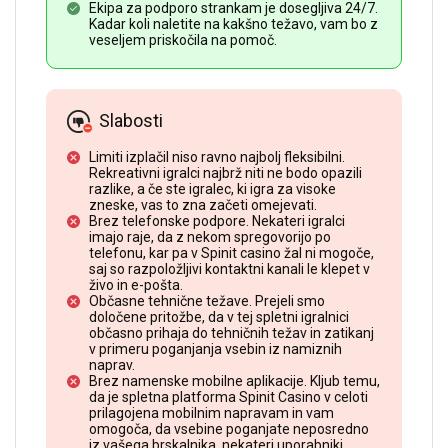
Ekipa za podporo strankam je dosegljiva 24/7.
Kadar koli naletite na kakšno težavo, vam bo z
veseljem priskočila na pomoč.
Slabosti
Limiti izplačil niso ravno najbolj fleksibilni.
Rekreativni igralci najbrž niti ne bodo opazili
razlike, a če ste igralec, ki igra za visoke
zneske, vas to zna začeti omejevati.
Brez telefonske podpore. Nekateri igralci
imajo raje, da z nekom spregovorijo po
telefonu, kar pa v Spinit casino žal ni mogoče,
saj so razpoložljivi kontaktni kanali le klepet v
živo in e-pošta.
Občasne tehnične težave. Prejeli smo
določene pritožbe, da v tej spletni igralnici
občasno prihaja do tehničnih težav in zatikanj
v primeru poganjanja vsebin iz namiznih
naprav.
Brez namenske mobilne aplikacije. Kljub temu,
da je spletna platforma Spinit Casino v celoti
prilagojena mobilnim napravam in vam
omogoča, da vsebine poganjate neposredno
iz vašega brskalnika, nekateri uporabniki