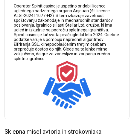
Operater Spinit casino je uspešno pridobil licenco
uglednega nadzornega organa Anjouan (št. licence:
ALSI-202411077-FI2). S tem izkazuje zavetnost
spoštovanju zakonodaje in mednarodnih standardov
poslovanja. Igralnico si lasti Stellar Ltd, družba, ki ima
ugled in izkušnje na področju spletnega igralništva.
Spinit casino je luč sveta prvič ugledal leta 2024. Osebne
podatke varuje s pomočjo naprednih algoritmov
šifriranja SSL, ki nepooblaščenim tretjim osebam
preprečuje dostop do njih. Glede na to lahko mirno
zaključimo, da gre za zanesljivo in zaupanja vredno
spletno igralnico.
Sklepna misel avtorja in strokovnjaka