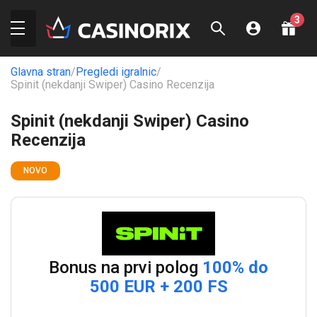
3
Bonus za registracijo
1.000
EUR
Glavna stran
/
Pregledi igralnic
/
Spinit (nekdanji Swiper) Casino Recenzija
Igraj zdaj
Spinit (nekdanji Swiper) Casino
Paket dobrodošlice do
1.500
Recenzija
EUR + 150 FS
NOVO
Igraj zdaj
Paket dobrodošlice do
500
EUR + 200 FS
Igraj zdaj
Bonus na prvi polog
100% do
500 EUR + 200 FS
Igraj zdaj