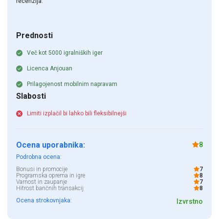
recenzija.
Prednosti
Več kot 5000 igralniških iger
Licenca Anjouan
Prilagojenost mobilnim napravam
Slabosti
Limiti izplačil bi lahko bili fleksibilnejši
Ocena uporabnika:
8
Podrobna ocena:
Bonusi in promocije
7
Programska oprema in igre
8
Varnost in zaupanje
7
Hitrost bančnih transakcij
8
Ocena strokovnjaka:
Izvrstno