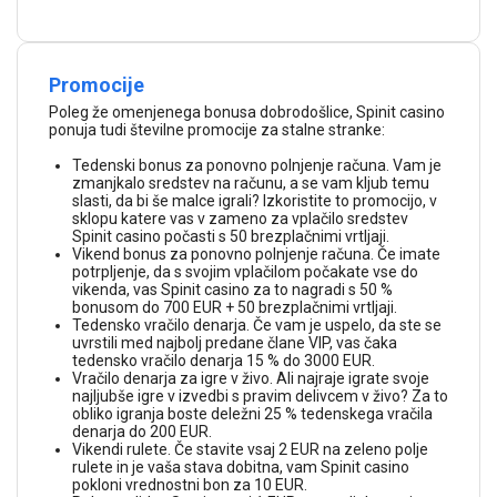
Promocije
Poleg že omenjenega bonusa dobrodošlice, Spinit casino
ponuja tudi številne promocije za stalne stranke:
Tedenski bonus za ponovno polnjenje računa. Vam je
zmanjkalo sredstev na računu, a se vam kljub temu
slasti, da bi še malce igrali? Izkoristite to promocijo, v
sklopu katere vas v zameno za vplačilo sredstev
Spinit casino počasti s 50 brezplačnimi vrtljaji.
Vikend bonus za ponovno polnjenje računa. Če imate
potrpljenje, da s svojim vplačilom počakate vse do
vikenda, vas Spinit casino za to nagradi s 50 %
bonusom do 700 EUR + 50 brezplačnimi vrtljaji.
Tedensko vračilo denarja. Če vam je uspelo, da ste se
uvrstili med najbolj predane člane VIP, vas čaka
tedensko vračilo denarja 15 % do 3000 EUR.
Vračilo denarja za igre v živo. Ali najraje igrate svoje
najljubše igre v izvedbi s pravim delivcem v živo? Za to
obliko igranja boste deležni 25 % tedenskega vračila
denarja do 200 EUR.
Vikendi rulete. Če stavite vsaj 2 EUR na zeleno polje
rulete in je vaša stava dobitna, vam Spinit casino
pokloni vrednostni bon za 10 EUR.