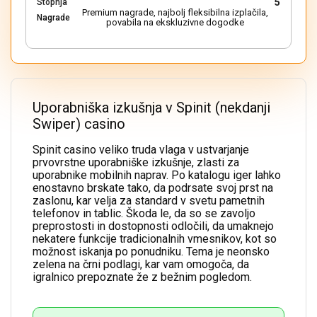
5
Stopnja
Premium nagrade, najbolj fleksibilna izplačila,
Nagrade
povabila na ekskluzivne dogodke
Uporabniška izkušnja v Spinit (nekdanji
Swiper) casino
Spinit casino veliko truda vlaga v ustvarjanje
prvovrstne uporabniške izkušnje, zlasti za
uporabnike mobilnih naprav. Po katalogu iger lahko
enostavno brskate tako, da podrsate svoj prst na
zaslonu, kar velja za standard v svetu pametnih
telefonov in tablic. Škoda le, da so se zavoljo
preprostosti in dostopnosti odločili, da umaknejo
nekatere funkcije tradicionalnih vmesnikov, kot so
možnost iskanja po ponudniku. Tema je neonsko
zelena na črni podlagi, kar vam omogoča, da
igralnico prepoznate že z bežnim pogledom.