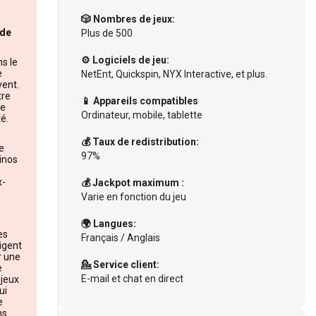
🎲 Nombres de jeux:
 de
Plus de 500
⚙️ Logiciels de jeu:
s le
e
NetEnt, Quickspin, NYX Interactive, et plus.
vent.
tre
📱 Appareils compatibles
de
Ordinateur, mobile, tablette
é.
️💰 Taux de redistribution:
e
97%
inos
x-
💰 Jackpot maximum :
Varie en fonction du jeu
🌍 Langues:
es
Français / Anglais
ligent
r une
💁 Service client:
e
E-mail et chat en direct
 jeux
ui
e
ns