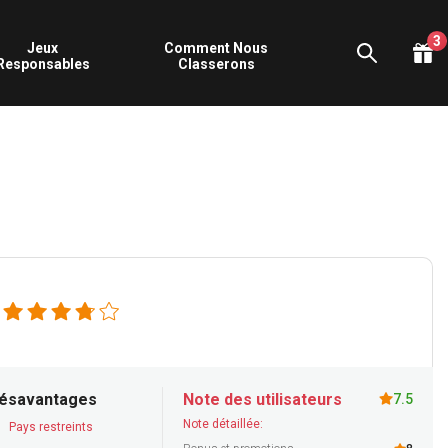
3
Jeux
Comment Nous
Responsables
Сlasserons
Pack de bienvenue à
$2,500 +
225 TG
Joue maintenant
Pack de bienvenue
$1,200 + 500
TG
Joue maintenant
Jouer maintenant
Bonus de bienvenue
$500 + 100
TG
Joue maintenant
ésavantages
Note des utilisateurs
7.5
Note détaillée:
Pays restreints