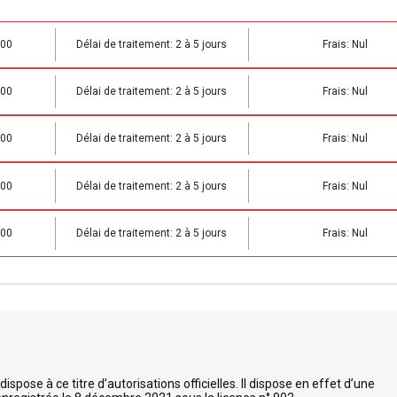
000
Délai de traitement: 2 à 5 jours
Frais: Nul
000
Délai de traitement: 2 à 5 jours
Frais: Nul
000
Délai de traitement: 2 à 5 jours
Frais: Nul
000
Délai de traitement: 2 à 5 jours
Frais: Nul
000
Délai de traitement: 2 à 5 jours
Frais: Nul
spose à ce titre d’autorisations officielles. Il dispose en effet d’une