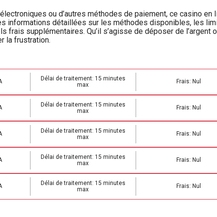
s électroniques ou d’autres méthodes de paiement, ce casino en l
des informations détaillées sur les méthodes disponibles, les lim
uels frais supplémentaires. Qu’il s’agisse de déposer de l’argent 
 la frustration.
Délai de traitement: 15 minutes
A
Frais: Nul
max
Délai de traitement: 15 minutes
A
Frais: Nul
max
Délai de traitement: 15 minutes
A
Frais: Nul
max
Délai de traitement: 15 minutes
A
Frais: Nul
max
Délai de traitement: 15 minutes
A
Frais: Nul
max