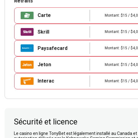
Retraits
Carte
Montant: $15 / $4,
Skrill
Montant: $15 / $4,
Paysafecard
Montant: $15 / $4,
Jeton
Montant: $15 / $4,
Interac
Montant: $15 / $4,
Sécurité et licence
Le casino en ligne TonyBet est légalement installé au Canada et di