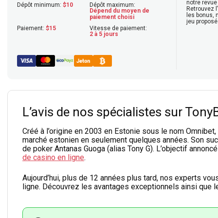
notre revue
Dépôt minimum:
$10
Dépôt maximum:
Retrouvez l
Dépend du moyen de
les bonus, 
paiement choisi
jeu proposé
Paiement:
$15
Vitesse de paiement:
2 à 5 jours
L’avis de nos spécialistes sur Tony
Créé à l’origine en 2003 en Estonie sous le nom Omnibet, 
marché estonien en seulement quelques années. Son succès
de poker Antanas Guoga (alias Tony G). L’objectif annoncé 
de casino en ligne
.
Aujourd’hui, plus de 12 années plus tard, nos experts vous
ligne. Découvrez les avantages exceptionnels ainsi que l