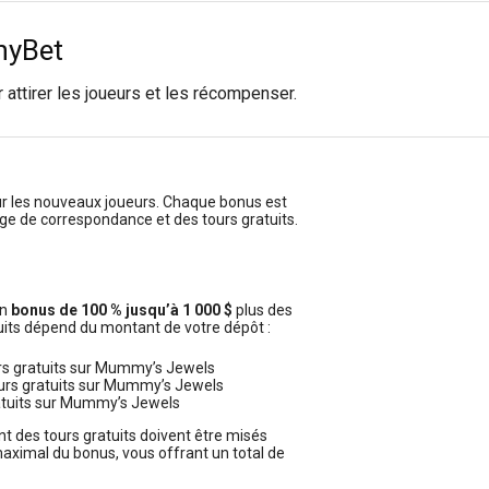
nyBet
attirer les joueurs et les récompenser.
ur les nouveaux joueurs. Chaque bonus est
ge de correspondance et des tours gratuits.
un
bonus de 100 % jusqu’à 1 000 $
plus des
uits dépend du montant de votre dépôt :
urs gratuits sur Mummy’s Jewels
ours gratuits sur Mummy’s Jewels
ratuits sur Mummy’s Jewels
nt des tours gratuits doivent être misés
aximal du bonus, vous offrant un total de