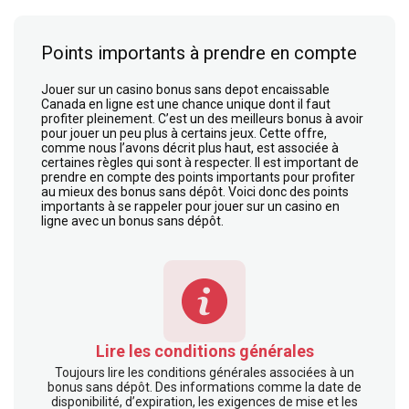
Points importants à prendre en compte
Jouer sur un casino bonus sans depot encaissable
Canada en ligne est une chance unique dont il faut
profiter pleinement. C’est un des meilleurs bonus à avoir
pour jouer un peu plus à certains jeux. Cette offre,
comme nous l’avons décrit plus haut, est associée à
certaines règles qui sont à respecter. Il est important de
prendre en compte des points importants pour profiter
au mieux des bonus sans dépôt. Voici donc des points
importants à se rappeler pour jouer sur un casino en
ligne avec un bonus sans dépôt.
Lire les conditions générales
Toujours lire les conditions générales associées à un
bonus sans dépôt. Des informations comme la date de
disponibilité, d’expiration, les exigences de mise et les