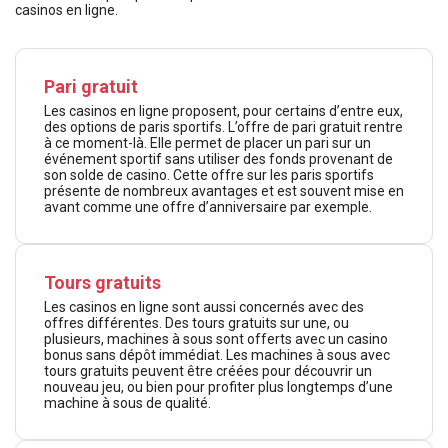
casinos en ligne.
Pari gratuit
Les casinos en ligne proposent, pour certains d’entre eux,
des options de paris sportifs. L’offre de pari gratuit rentre
à ce moment-là. Elle permet de placer un pari sur un
événement sportif sans utiliser des fonds provenant de
son solde de casino. Cette offre sur les paris sportifs
présente de nombreux avantages et est souvent mise en
avant comme une offre d’anniversaire par exemple.
Tours gratuits
Les casinos en ligne sont aussi concernés avec des
offres différentes. Des tours gratuits sur une, ou
plusieurs, machines à sous sont offerts avec un casino
bonus sans dépôt immédiat. Les machines à sous avec
tours gratuits peuvent être créées pour découvrir un
nouveau jeu, ou bien pour profiter plus longtemps d’une
machine à sous de qualité.