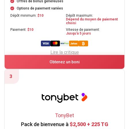
Offres de bonus généreuses
Options de paiement variées
Dépôt minimum:
$10
Dépôt maximum:
Dépend du moyen de paiement
choisi
Paiement:
$10
Vitesse de paiement:
Jusqu’à 5 jours
Lire la critique
Obtenez un boni
3
TonyBet
Pack de bienvenue à
$2,500 + 225 TG