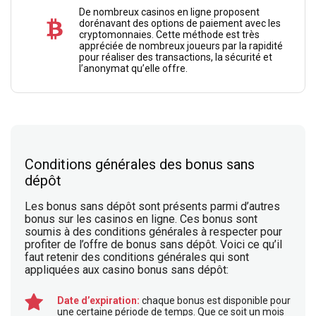
De nombreux casinos en ligne proposent
dorénavant des options de paiement avec les
cryptomonnaies. Cette méthode est très
appréciée de nombreux joueurs par la rapidité
pour réaliser des transactions, la sécurité et
l’anonymat qu’elle offre.
Conditions générales des bonus sans
dépôt
Les bonus sans dépôt sont présents parmi d’autres
bonus sur les casinos en ligne. Ces bonus sont
soumis à des conditions générales à respecter pour
profiter de l’offre de bonus sans dépôt. Voici ce qu’il
faut retenir des conditions générales qui sont
appliquées aux casino bonus sans dépôt:
Date d’expiration:
chaque bonus est disponible pour
une certaine période de temps. Que ce soit un mois