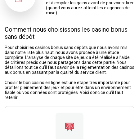
et à empiler les gains avant de pouvoir retirer
(quand vous aurez atteint les exigences de
mise).
Comment nous choisissons les casino bonus
sans dépôt
Pour choisir les casinos bonus sans dépôts que nous avons mis
dans notre liste plus haut, nous avons procédé à une étude
complète. L’analyse de chaque site de jeux a été réalisée à l’aide
de critères précis que nous partageons dans cette partie. Nous
détaillons tout ce qu’il faut savoir de la réglementation des casinos
aux bonus en passant par la qualité du service client.
Choisir le bon casino en ligne est une étape très importante pour
profiter pleinement des jeux et pour être dans un environnement
fiable où vos données sont protégées. Voici donc ce qu’il faut
retenir: