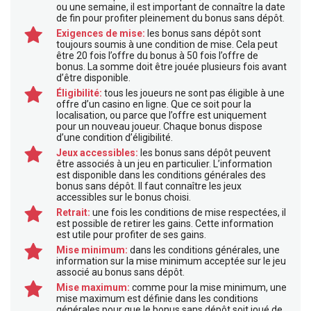
ou une semaine, il est important de connaître la date
de fin pour profiter pleinement du bonus sans dépôt.
Exigences de mise:
les bonus sans dépôt sont
toujours soumis à une condition de mise. Cela peut
être 20 fois l’offre du bonus à 50 fois l’offre de
bonus. La somme doit être jouée plusieurs fois avant
d’être disponible.
Éligibilité:
tous les joueurs ne sont pas éligible à une
offre d’un casino en ligne. Que ce soit pour la
localisation, ou parce que l’offre est uniquement
pour un nouveau joueur. Chaque bonus dispose
d’une condition d’éligibilité.
Jeux accessibles:
les bonus sans dépôt peuvent
être associés à un jeu en particulier. L’information
est disponible dans les conditions générales des
bonus sans dépôt. Il faut connaître les jeux
accessibles sur le bonus choisi.
Retrait:
une fois les conditions de mise respectées, il
est possible de retirer les gains. Cette information
est utile pour profiter de ses gains.
Mise minimum:
dans les conditions générales, une
information sur la mise minimum acceptée sur le jeu
associé au bonus sans dépôt.
Mise maximum:
comme pour la mise minimum, une
mise maximum est définie dans les conditions
générales pour que le bonus sans dépôt soit joué de