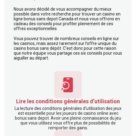
Nous avons décidé de vous accompagner du mieux
possible dans votre recherche pour trouver un casino en
ligne bonus sans depot Canada et nous vous offrons en
cadeau des conseils pour profiter pleinement de ces
offres exceptionnelles.
Vous pouvez trouver de nombreux conseils en ligne sur
les casinos, mais assez rarement sur l’offre unique du
casino bonus sans dépôt. C’est donc pour cette raison
que notre équipe vous partage ces six conseils pour vous
aiguiller au départ.
Lire les conditions générales d’utilisation
La lecture des conditions générales d’utilisation des jeux
est essentielle pour les joueurs de casino online avec
bonus sans depot. Avoir une pleine connaissance du jeu
que vous utilisez vous offre plus de possibilités de
remporter des gains.