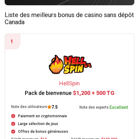
Liste des meilleurs bonus de casino sans dépôt
Canada
1
HellSpin
Pack de bienvenue
$1,200 + 500 TG
7.5
Note des utilisateurs
Excellent
Note des experts:
Paiement en cryptomonnaie
Large sélection de jeux
Offres de bonus généreuses