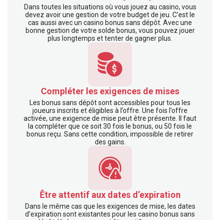
Dans toutes les situations où vous jouez au casino, vous
devez avoir une gestion de votre budget de jeu. C’est le
cas aussi avec un casino bonus sans dépôt. Avec une
bonne gestion de votre solde bonus, vous pouvez jouer
plus longtemps et tenter de gagner plus.
Compléter les exigences de mises
Les bonus sans dépôt sont accessibles pour tous les
joueurs inscrits et éligibles à l’offre. Une fois l’offre
activée, une exigence de mise peut être présente. Il faut
la compléter que ce soit 30 fois le bonus, ou 50 fois le
bonus reçu. Sans cette condition, impossible de retirer
des gains.
Être attentif aux dates d’expiration
Dans le même cas que les exigences de mise, les dates
d’expiration sont existantes pour les casino bonus sans