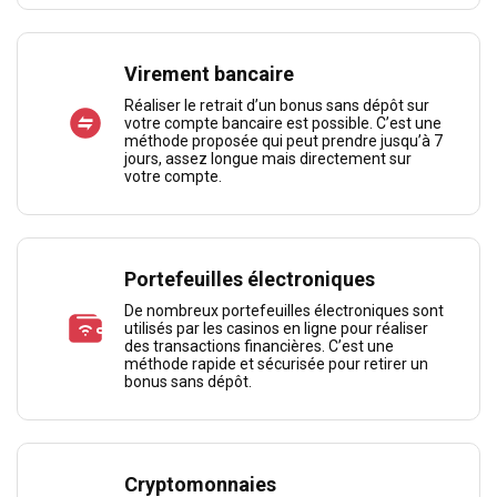
Virement bancaire
Réaliser le retrait d’un bonus sans dépôt sur
votre compte bancaire est possible. C’est une
méthode proposée qui peut prendre jusqu’à 7
jours, assez longue mais directement sur
votre compte.
Portefeuilles électroniques
De nombreux portefeuilles électroniques sont
utilisés par les casinos en ligne pour réaliser
des transactions financières. C’est une
méthode rapide et sécurisée pour retirer un
bonus sans dépôt.
Cryptomonnaies