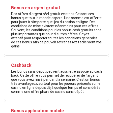
Bonus en argent gratuit
Des offres d’argent réel gratuit existent. Ce sont ces
bonus que tout le monde espère. Une somme est offerte
pour jouer à n’importe quel jeu du casino en ligne. Des
conditions de mise existent néanmoins pour ces offres.
Souvent, les conditions pour les bonus cash gratuits sont
plus importantes que pour d’autres offres. Soyez
attentif pour respecter toutes les conditions générales
de ces bonus afin de pouvoir retirer assez facilement vos
gains.
Cashback
Les bonus sans dépôt peuvent aussi être associé au cash
back. Cette offre vous permet de récupérer de l’argent
que vous avez misé pendant la semaine. C’est un bonus
très avantageux, surtout pour les joueurs présents sur le
casino en ligne depuis déjà quelque temps et considérés
comme une offre phare de casino sans dépôt.
Bonus application mobile