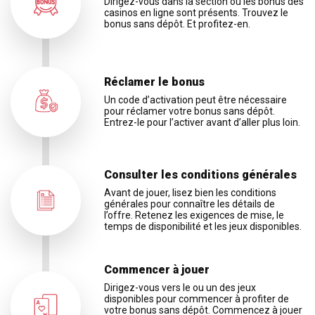
Dirigez-vous dans la section où les bonus des
casinos en ligne sont présents. Trouvez le
bonus sans dépôt. Et profitez-en.
Réclamer le bonus
Un code d’activation peut être nécessaire
pour réclamer votre bonus sans dépôt.
Entrez-le pour l’activer avant d’aller plus loin.
Consulter les conditions générales
Avant de jouer, lisez bien les conditions
générales pour connaître les détails de
l’offre. Retenez les exigences de mise, le
temps de disponibilité et les jeux disponibles.
Commencer à jouer
Dirigez-vous vers le ou un des jeux
disponibles pour commencer à profiter de
votre bonus sans dépôt. Commencez à jouer