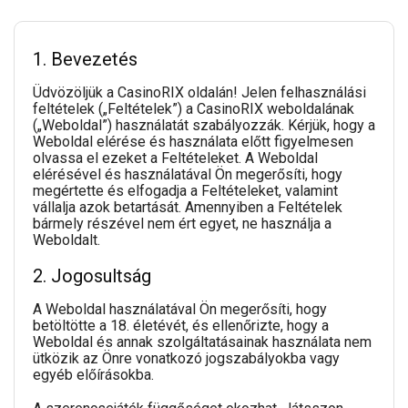
1. Bevezetés
Üdvözöljük a CasinoRIX oldalán! Jelen felhasználási
feltételek („Feltételek”) a CasinoRIX weboldalának
(„Weboldal”) használatát szabályozzák. Kérjük, hogy a
Weboldal elérése és használata előtt figyelmesen
olvassa el ezeket a Feltételeket. A Weboldal
elérésével és használatával Ön megerősíti, hogy
megértette és elfogadja a Feltételeket, valamint
vállalja azok betartását. Amennyiben a Feltételek
bármely részével nem ért egyet, ne használja a
Weboldalt.
2. Jogosultság
A Weboldal használatával Ön megerősíti, hogy
betöltötte a 18. életévét, és ellenőrizte, hogy a
Weboldal és annak szolgáltatásainak használata nem
ütközik az Önre vonatkozó jogszabályokba vagy
egyéb előírásokba.