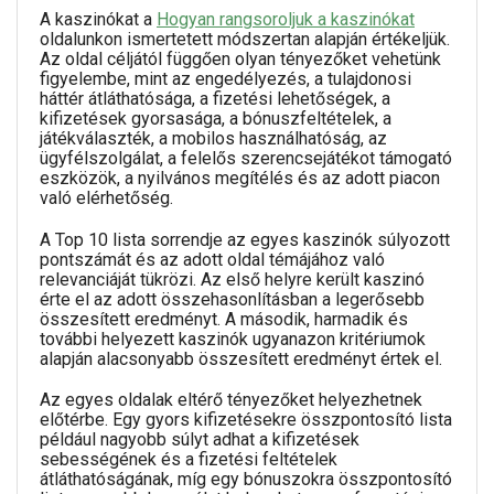
A kaszinókat a
Hogyan rangsoroljuk a kaszinókat
oldalunkon ismertetett módszertan alapján értékeljük.
Az oldal céljától függően olyan tényezőket vehetünk
figyelembe, mint az engedélyezés, a tulajdonosi
háttér átláthatósága, a fizetési lehetőségek, a
kifizetések gyorsasága, a bónuszfeltételek, a
játékválaszték, a mobilos használhatóság, az
ügyfélszolgálat, a felelős szerencsejátékot támogató
eszközök, a nyilvános megítélés és az adott piacon
való elérhetőség.
A Top 10 lista sorrendje az egyes kaszinók súlyozott
pontszámát és az adott oldal témájához való
relevanciáját tükrözi. Az első helyre került kaszinó
érte el az adott összehasonlításban a legerősebb
összesített eredményt. A második, harmadik és
további helyezett kaszinók ugyanazon kritériumok
alapján alacsonyabb összesített eredményt értek el.
Az egyes oldalak eltérő tényezőket helyezhetnek
előtérbe. Egy gyors kifizetésekre összpontosító lista
például nagyobb súlyt adhat a kifizetések
sebességének és a fizetési feltételek
átláthatóságának, míg egy bónuszokra összpontosító