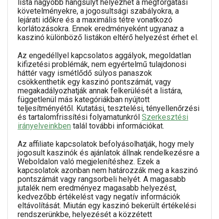
lista nagyobb hangsúlyt helyezhet a megforgatási
követelményekre, a jogosultsági szabályokra, a
lejárati időkre és a maximális tétre vonatkozó
korlátozásokra. Ennek eredményeként ugyanaz a
kaszinó különböző listákon eltérő helyezést érhet el.
Az engedéllyel kapcsolatos aggályok, megoldatlan
kifizetési problémák, nem egyértelmű tulajdonosi
háttér vagy ismétlődő súlyos panaszok
csökkenthetik egy kaszinó pontszámát, vagy
megakadályozhatják annak felkerülését a listára,
függetlenül más kategóriákban nyújtott
teljesítményétől. Kutatási, tesztelési, tényellenőrzési
és tartalomfrissítési folyamatunkról
Szerkesztési
irányelveinkben
talál további információkat.
Az affiliate kapcsolatok befolyásolhatják, hogy mely
jogosult kaszinók és ajánlatok állnak rendelkezésre a
Weboldalon való megjelenítéshez. Ezek a
kapcsolatok azonban nem határozzák meg a kaszinó
pontszámát vagy rangsorbeli helyét. A magasabb
jutalék nem eredményez magasabb helyezést,
kedvezőbb értékelést vagy negatív információk
eltávolítását. Miután egy kaszinó bekerült értékelési
rendszerünkbe, helyezését a közzétett