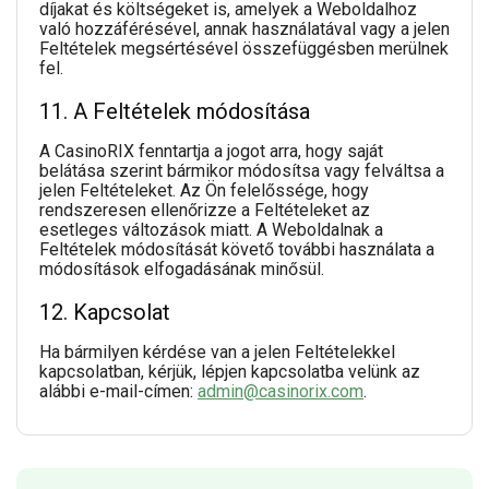
díjakat és költségeket is, amelyek a Weboldalhoz
való hozzáférésével, annak használatával vagy a jelen
Feltételek megsértésével összefüggésben merülnek
fel.
11. A Feltételek módosítása
A CasinoRIX fenntartja a jogot arra, hogy saját
belátása szerint bármikor módosítsa vagy felváltsa a
jelen Feltételeket. Az Ön felelőssége, hogy
rendszeresen ellenőrizze a Feltételeket az
esetleges változások miatt. A Weboldalnak a
Feltételek módosítását követő további használata a
módosítások elfogadásának minősül.
12. Kapcsolat
Ha bármilyen kérdése van a jelen Feltételekkel
kapcsolatban, kérjük, lépjen kapcsolatba velünk az
alábbi e-mail-címen:
admin@casinorix.com
.