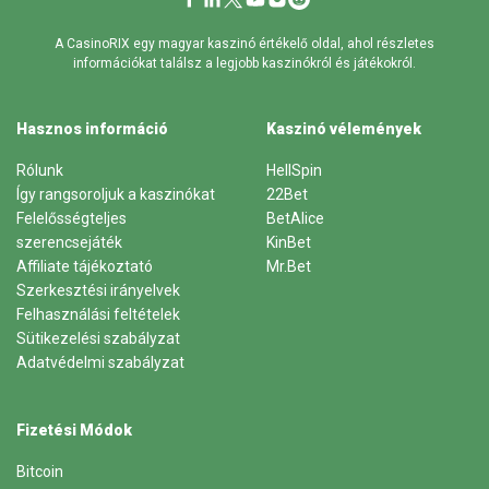
A CasinoRIX egy magyar kaszinó értékelő oldal, ahol részletes
információkat találsz a legjobb kaszinókról és játékokról.
Hasznos információ
Kaszinó vélemények
Rólunk
HellSpin
Így rangsoroljuk a kaszinókat
22Bet
Felelősségteljes
BetAlice
szerencsejáték
KinBet
Affiliate tájékoztató
Mr.Bet
Szerkesztési irányelvek
Felhasználási feltételek
Sütikezelési szabályzat
Adatvédelmi szabályzat
Fizetési Módok
Bitcoin