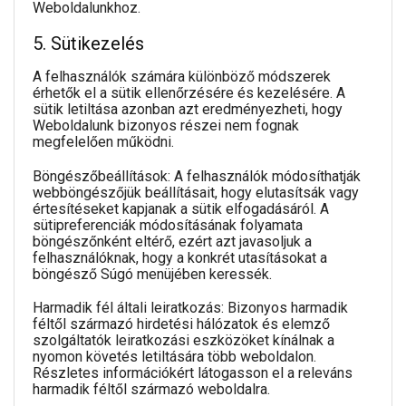
Weboldalunkhoz.
5. Sütikezelés
A felhasználók számára különböző módszerek
érhetők el a sütik ellenőrzésére és kezelésére. A
sütik letiltása azonban azt eredményezheti, hogy
Weboldalunk bizonyos részei nem fognak
megfelelően működni.
Böngészőbeállítások: A felhasználók módosíthatják
webböngészőjük beállításait, hogy elutasítsák vagy
értesítéseket kapjanak a sütik elfogadásáról. A
sütipreferenciák módosításának folyamata
böngészőnként eltérő, ezért azt javasoljuk a
felhasználóknak, hogy a konkrét utasításokat a
böngésző Súgó menüjében keressék.
Harmadik fél általi leiratkozás: Bizonyos harmadik
féltől származó hirdetési hálózatok és elemző
szolgáltatók leiratkozási eszközöket kínálnak a
nyomon követés letiltására több weboldalon.
Részletes információkért látogasson el a releváns
harmadik féltől származó weboldalra.