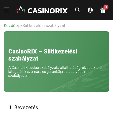
3
Üdvözlő bónusz
akár
1 500 EUR + 150 IP
Kezdőlap
/
Sütikezelési szabályzat
Játssz most
Üdvözlő bónusz
akár
CasinoRIX – Sütikezelési
800 000 HUF + 300 IP
szabályzat
Játssz most
A CasinoRIX cookie szabályzata átláthatósági elvet biztosít
látogatóink számára és garantálja az adatvédelmi
Üdvözlő bónusz
100% akár
szabályozást.
200 000 HUF + 200 IP
Játssz most
1. Bevezetés