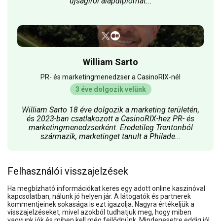
újságírói alapdiplomát...
William Sarto
PR- és marketingmenedzser a CasinoRIX-nél
3 éve dolgozik velünk
William Sarto 18 éve dolgozik a marketing területén,
és 2023-ban csatlakozott a CasinoRIX-hez PR- és
marketingmenedzserként. Eredetileg Trentonból
származik, marketinget tanult a Philade...
Felhasználói visszajelzések
Ha megbízható információkat keres egy adott online kaszinóval
kapcsolatban, nálunk jó helyen jár. A látogatók és partnerek
kommentjeinek sokasága is ezt igazolja. Nagyra értékeljük a
visszajelzéseket, mivel azokból tudhatjuk meg, hogy miben
vagyunk jók és miben kell még fejlődnünk. Mindenesetre eddig jól