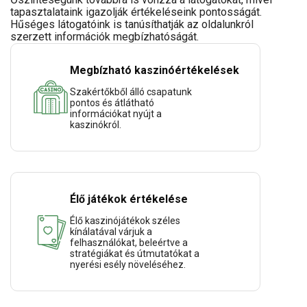
tapasztalataink igazolják értékeléseink pontosságát.
Hűséges látogatóink is tanúsíthatják az oldalunkról
szerzett információk megbízhatóságát.
Megbízható kaszinóértékelések
Szakértőkből álló csapatunk
pontos és átlátható
információkat nyújt a
kaszinókról.
Élő játékok értékelése
Élő kaszinójátékok széles
kínálatával várjuk a
felhasználókat, beleértve a
stratégiákat és útmutatókat a
nyerési esély növeléséhez.