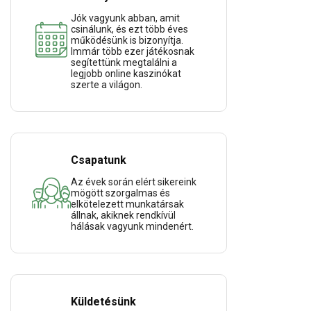
Jók vagyunk abban, amit
csinálunk, és ezt több éves
működésünk is bizonyítja.
Immár több ezer játékosnak
segítettünk megtalálni a
legjobb online kaszinókat
szerte a világon.
Csapatunk
Az évek során elért sikereink
mögött szorgalmas és
elkötelezett munkatársak
állnak, akiknek rendkívül
hálásak vagyunk mindenért.
Küldetésünk