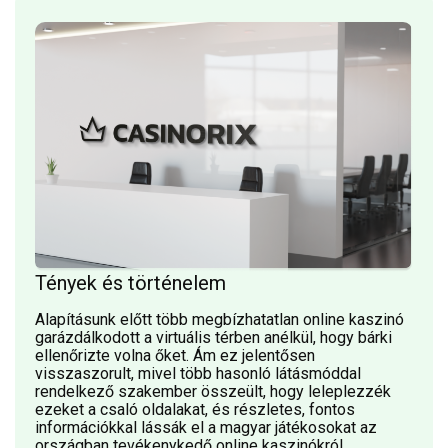
Tények és történelem
Alapításunk előtt több megbízhatatlan online kaszinó
garázdálkodott a virtuális térben anélkül, hogy bárki
ellenőrizte volna őket. Ám ez jelentősen
visszaszorult, mivel több hasonló látásmóddal
rendelkező szakember összeült, hogy leleplezzék
ezeket a csaló oldalakat, és részletes, fontos
információkkal lássák el a magyar játékosokat az
országban tevékenykedő online kaszinókról.