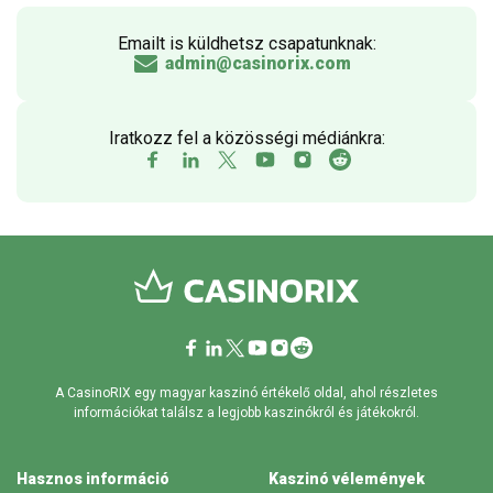
Emailt is küldhetsz csapatunknak:
admin@casinorix.com
Iratkozz fel a közösségi médiánkra:
A CasinoRIX egy magyar kaszinó értékelő oldal, ahol részletes
információkat találsz a legjobb kaszinókról és játékokról.
Hasznos információ
Kaszinó vélemények