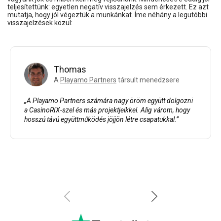
teljesítettünk: egyetlen negatív visszajelzés sem érkezett. Ez azt
mutatja, hogy jól végeztük a munkánkat. Íme néhány a legutóbbi
visszajelzések közül:
Thomas
A
Playamo Partners
társult menedzsere
„A Playamo Partners számára nagy öröm együtt dolgozni
a СasinoRIX-szel és más projektjeikkel. Alig várom, hogy
hosszú távú együttműködés jöjjön létre csapatukkal.”