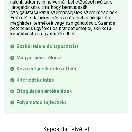
nálunk akkor is jó helyen jár. Lehetőséget nyújtunk
látogatóinknak arra, hogy bemutassák
szolgáltatásaikat a szerencsejáték szerelmeseinek.
Értékelő oldalunkon népszerűsítheti márkáját, és
meghirdeti termékeit vagy szolgáltatásait. Számos
potenciális ügyfelet és brandet érhet el, akikkel a
későbbiekben együttműködhet.
Szakértelem és tapasztalat
Magyar piaci fókusz
Közösségi elkötelezettség
Kiterjedt kutatás
Elfogulatlan értékelések
Folyamatos fejlesztés
Kapcsolatfelvétel