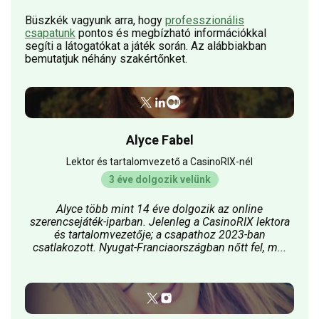
Büszkék vagyunk arra, hogy
professzionális
csapatunk
pontos és megbízható információkkal
segíti a látogatókat a játék során. Az alábbiakban
bemutatjuk néhány szakértőnket.
Alyce Fabel
Lektor és tartalomvezető a CasinoRIX-nél
3 éve dolgozik velünk
Alyce több mint 14 éve dolgozik az online
szerencsejáték-iparban. Jelenleg a CasinoRIX lektora
és tartalomvezetője; a csapathoz 2023-ban
csatlakozott. Nyugat-Franciaországban nőtt fel, m...