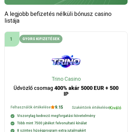
A legjobb befizetés nélküli bónusz casino
listája
1
GYORS KIFIZETÉSEK
Trino Casino
Üdvözlő csomag
400% akár 5000 EUR + 500
IP
9.15
Felhasználók értékelése
Kiváló
Szakértőink értékelése
Viszonylag kedvező megforgatási követelmény
Több mint 7500 játékot felvonultató kínálat
8 szintes hűségprogram extra jutalmakért