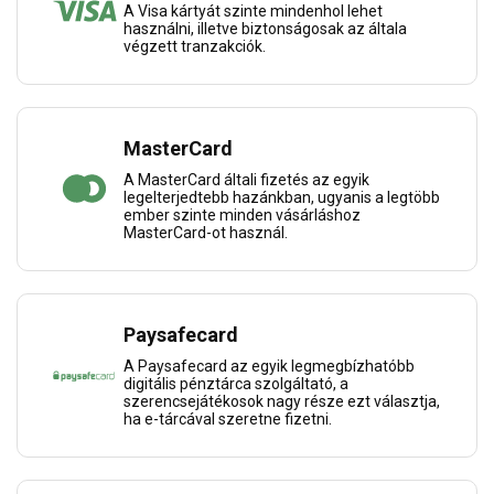
A Visa kártyát szinte mindenhol lehet
használni, illetve biztonságosak az általa
végzett tranzakciók.
MasterCard
A MasterCard általi fizetés az egyik
legelterjedtebb hazánkban, ugyanis a legtöbb
ember szinte minden vásárláshoz
MasterCard-ot használ.
Paysafecard
A Paysafecard az egyik legmegbízhatóbb
digitális pénztárca szolgáltató, a
szerencsejátékosok nagy része ezt választja,
ha e-tárcával szeretne fizetni.