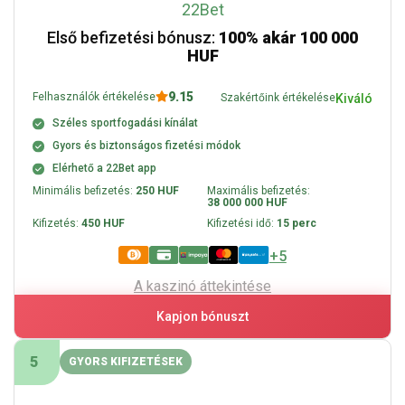
22Bet
Első befizetési bónusz:
100% akár 100 000
HUF
9.15
Felhasználók értékelése
Kiváló
Szakértőink értékelése
Széles sportfogadási kínálat
Gyors és biztonságos fizetési módok
Elérhető a 22Bet app
Minimális befizetés:
250 HUF
Maximális befizetés:
38 000 000 HUF
Kifizetés:
450 HUF
Kifizetési idő:
15 perc
+5
A kaszinó áttekintése
Kapjon bónuszt
5
GYORS KIFIZETÉSEK