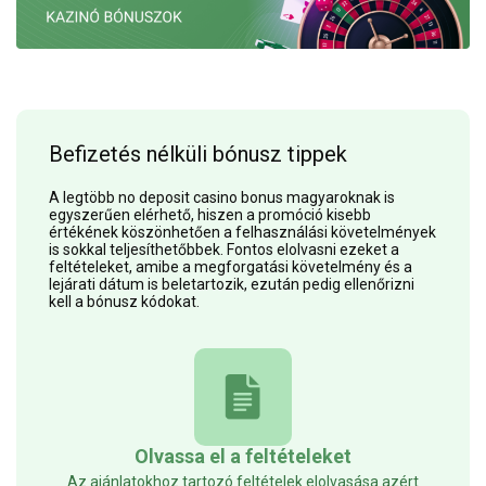
Befizetés nélküli bónusz tippek
A legtöbb no deposit casino bonus magyaroknak is
egyszerűen elérhető, hiszen a promóció kisebb
értékének köszönhetően a felhasználási követelmények
is sokkal teljesíthetőbbek. Fontos elolvasni ezeket a
feltételeket, amibe a megforgatási követelmény és a
lejárati dátum is beletartozik, ezután pedig ellenőrizni
kell a bónusz kódokat.
Olvassa el a feltételeket
Az ajánlatokhoz tartozó feltételek elolvasása azért