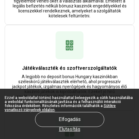
figyelembe veheti őket a választás alkalmával. Emellett a
legális befizetés nélküli bónusz kaszinók engedélyekkel és
licenszekkel rendelkeznek, amelyeket a szolgáltatók
kötelesek feltüntetni.
Játékválaszték és szoftverszolgáltatók
A legjobb no deposit bonus Hungary kaszinókban
széleskörű játékválaszték elérhető, ahol progresszív
jackpot játékok, izgalmas nyerőgépek és hagyományos élő
kaszinó játékok is kipróbálhatók. Ezeket jó hírű
szoftverszolgáltatók fejlesztik, például Red Tiger vagy
Ezzel a weboldallal történő használattal beleegyezik a sütik használatába
Play’n GO.
a weboldal funkcionalitásának javítása és a felhasználói interakció
fokozása érdekében. Részletes információk találhatók a
Sütikre
vonatkozó irányelvek oldalon
.
Elfogadás
Elutasítás