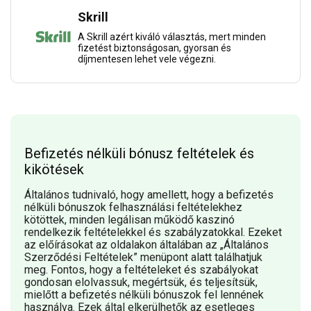
Skrill
A Skrill azért kiváló választás, mert minden
fizetést biztonságosan, gyorsan és
díjmentesen lehet vele végezni.
Befizetés nélküli bónusz feltételek és
kikötések
Általános tudnivaló, hogy amellett, hogy a befizetés
nélküli bónuszok felhasználási feltételekhez
kötöttek, minden legálisan működő kaszinó
rendelkezik feltételekkel és szabályzatokkal. Ezeket
az előírásokat az oldalakon általában az „Általános
Szerződési Feltételek” menüpont alatt találhatjuk
meg. Fontos, hogy a feltételeket és szabályokat
gondosan elolvassuk, megértsük, és teljesítsük,
mielőtt a befizetés nélküli bónuszok fel lennének
használva. Ezek által elkerülhetők az esetleges