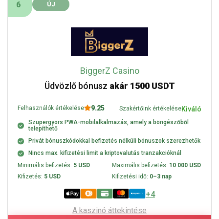
6
ÚJ
BiggerZ Casino
Üdvözlő bónusz
akár 1500 USDT
9.25
Felhasználók értékelése
Kiváló
Szakértőink értékelése
Szupergyors PWA-mobilalkalmazás, amely a böngészőből
telepíthető
Privát bónuszkódokkal befizetés nélküli bónuszok szerezhetők
Nincs max. kifizetési limit a kriptovalutás tranzakcióknál
Minimális befizetés:
5 USD
Maximális befizetés:
10 000 USD
Kifizetés:
5 USD
Kifizetési idő:
0–3 nap
+4
A kaszinó áttekintése