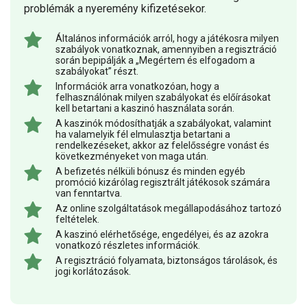
problémák a nyeremény kifizetésekor.
Általános információk arról, hogy a játékosra milyen
szabályok vonatkoznak, amennyiben a regisztráció
során bepipálják a „Megértem és elfogadom a
szabályokat” részt.
Információk arra vonatkozóan, hogy a
felhasználónak milyen szabályokat és előírásokat
kell betartani a kaszinó használata során.
A kaszinók módosíthatják a szabályokat, valamint
ha valamelyik fél elmulasztja betartani a
rendelkezéseket, akkor az felelősségre vonást és
következményeket von maga után.
A befizetés nélküli bónusz és minden egyéb
promóció kizárólag regisztrált játékosok számára
van fenntartva.
Az online szolgáltatások megállapodásához tartozó
feltételek.
A kaszinó elérhetősége, engedélyei, és az azokra
vonatkozó részletes információk.
A regisztráció folyamata, biztonságos tárolások, és
jogi korlátozások.