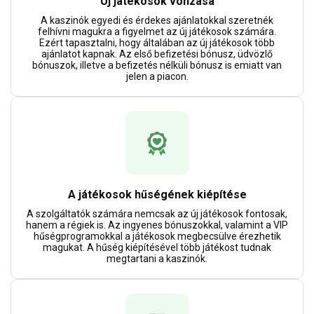
Új játékosok vonzása
A kaszinók egyedi és érdekes ajánlatokkal szeretnék
felhívni magukra a figyelmet az új játékosok számára.
Ezért tapasztalni, hogy általában az új játékosok több
ajánlatot kapnak. Az első befizetési bónusz, üdvözlő
bónuszok, illetve a befizetés nélküli bónusz is emiatt van
jelen a piacon.
A játékosok hűségének kiépítése
A szolgáltatók számára nemcsak az új játékosok fontosak,
hanem a régiek is. Az ingyenes bónuszokkal, valamint a VIP
hűségprogramokkal a játékosok megbecsülve érezhetik
magukat. A hűség kiépítésével több játékost tudnak
megtartani a kaszinók.