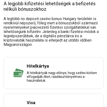
A legjobb kifizetési lehetőségek a befizetés
nélküli bónuszokhoz
A legtöbb no deposit casino bonus Hungary területén is
rendkívül népszerű, főleg mert a bónuszokból származó
nyereményeket piacvezető fizetési szolgáltatókkal van
lehetőségünk kifizetni. Jelenleg a banki fizetési módok a
legnépszerűbbek, de a digitális pénztárca és a
kriptovaluták használata is elterjedt az utóbbi időben
Magyarországon.
Hitelkártya
A hitelkártyák nagy előnye, hogy széles körben
elfogadják őket, ráadásul kényelmes a
használatuk.
Visa