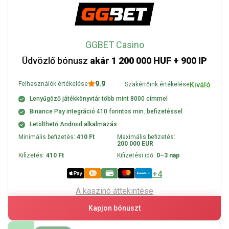
GGBET Casino
Üdvözlő bónusz
akár 1 200 000 HUF + 900 IP
9.9
Felhasználók értékelése
Kiváló
Szakértőink értékelése
Lenyűgöző játékkönyvtár több mint 8000 címmel
Binance Pay integráció 410 forintos min. befizetéssel
Letölthető Android alkalmazás
Minimális befizetés:
410 Ft
Maximális befizetés:
200 000 EUR
Kifizetés:
410 Ft
Kifizetési idő:
0–3 nap
+4
A kaszinó áttekintése
Kapjon bónuszt