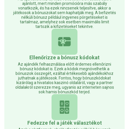
ajánlott, mert minden promócióra más szabály
vonatkozik, és ha ezek nincsenek teljesítve, akkor a
játékosok a bónuszokat sem kaphatják meg. A befizetés
nélküli bónusz például ingyenes pörgetéseket is
tartalmaz, amelyhez sok esetben maximális limit
tartozik a kifizetéseket tekintve.
Ellenőrizze a bónusz kódokat
Az ajándék felhasználása előtt érdemes ellenőrizni
bónusz kódokat is. Ezek a kódok megnövelhetik a
bónuszok összegét, ezáltal értékesebb ajándékokhoz
juthatnak a játékosok. Fontos, hogy bónuszkódokat
kizárólag a hivatalos kaszinó oldaláról, vagy a partner
oldalakról szerezze meg, ugyanis az interneten sajnos
sok hamis bónuszkód terjed.
Fedezze fel a játék választékot