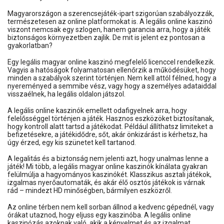
Magyarországon a szerencsejáték-ipart szigorúan szabályozzák,
természetesen az online platformokat is. A legális online kaszinó
viszont nemcsak egy szlogen, hanem garancia arra, hogy a játék
biztonságos környezetben zajlik. De mit is jelent ez pontosan a
gyakorlatban?
Egy legális magyar online kaszinó megfelelő licenccel rendelkezik.
Vagyis a hatóságok folyamatosan ellenőrzik a működésüket, hogy
minden a szabályok szerint történjen. Nem kell attól félned, hogy a
nyereményed a semmibe vész, vagy hogy a személyes adataiddal
visszaélnek, ha legális oldalon játszol.
A legális online kaszinók emellett odafigyelnek arra, hogy
felelősséggel történjen a játék. Hasznos eszközöket biztosítanak,
hogy kontroll alatt tartsd a játékodat. Például állíthatsz limiteket a
befizetésekre, a játékidődre, sőt, akár önkizárást is kérhetsz, ha
úgy érzed, egy kis szünetet kell tartanod.
A legalitás és a biztonság nem jelenti azt, hogy unalmas lenne a
játék! Mi több, a legális magyar online kaszinók kínálata gyakran
felülmúlja a hagyományos kaszinókét. Klasszikus asztali játékok,
izgalmas nyerőautomaták, és akár élő osztós játékok is várnak
rád – mindezt HD minőségben, bármilyen eszközről.
Az online térben nem kell sorban állnod a kedvenc gépednél, vagy
órákat utaznod, hogy eljuss egy kaszinóba. A legális online
kaszinózás azoknak való, akik a kényelmet és az izgalmat