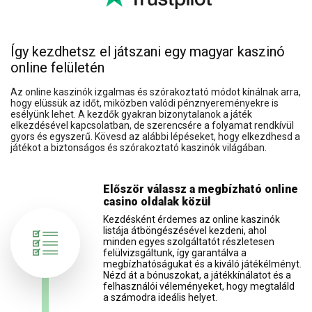
Így kezdhetsz el játszani egy magyar kaszinó
online felületén
Az online kaszinók izgalmas és szórakoztató módot kínálnak arra,
hogy elüssük az időt, miközben valódi pénznyereményekre is
esélyünk lehet. A kezdők gyakran bizonytalanok a játék
elkezdésével kapcsolatban, de szerencsére a folyamat rendkívül
gyors és egyszerű. Kövesd az alábbi lépéseket, hogy elkezdhesd a
játékot a biztonságos és szórakoztató kaszinók világában.
Először válassz a megbízható online
casino oldalak közül
Kezdésként érdemes az online kaszinók
listája átböngészésével kezdeni, ahol
minden egyes szolgáltatót részletesen
felülvizsgáltunk, így garantálva a
megbízhatóságukat és a kiváló játékélményt.
Nézd át a bónuszokat, a játékkínálatot és a
felhasználói véleményeket, hogy megtaláld
a számodra ideális helyet.