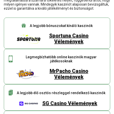
megtalálhassa a számára tökéletes helyet, függetlenül attól, hogy
milyen igényei vannak. Mindegyik kaszinót alaposan bevizsgáltuk,
ezzel is garantálva a kiváló játékélményt és biztonságot.
A legjobb bónuszokat kínáló kaszinók
Sportuna Casino
Vélemények
Legmegbízhatóbb online kaszinók magyar
játékosoknak
MrPacho Casino
Vélemények
A legjobb élő osztós részleggel rendelkező kaszinók
SG Casino Vélemények