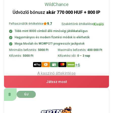
WildChance
Üdvözlő bónusz
akár 770 000 HUF + 800 IP
9.7
Felhasználók értékelése
Kiváló
Szakértőink értékelése
Több mint 8000 címből álló minőségi játékkatalógus
Hagyományos és modern fizetési módok is elérhetők
Mega Moolah és WOWPOT! progresszív jackpotok
Minimális befizetés:
5000 Ft
Maximális befizetés:
400 000 Ft
Kifizetés:
5000 Ft
Kifizetési idő:
0 – 3 nap
+6
A kaszinó áttekintése
Játssz most
8
ÚJ