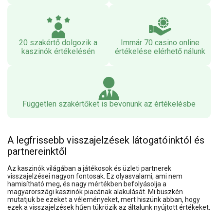
20 szakértő dolgozik a
Immár 70 casino online
kaszinók értékelésén
értékelése elérhető nálunk
Független szakértőket is bevonunk az értékelésbe
A legfrissebb visszajelzések látogatóinktól és
partnereinktől
Az kaszinók világában a játékosok és üzleti partnerek
visszajelzései nagyon fontosak. Ez olyasvalami, ami nem
hamisítható meg, és nagy mértékben befolyásolja a
magyarországi kaszinók piacának alakulását. Mi büszkén
mutatjuk be ezeket a véleményeket, mert hiszünk abban, hogy
ezek a visszajelzések hűen tükrözik az általunk nyújtott értékeket.