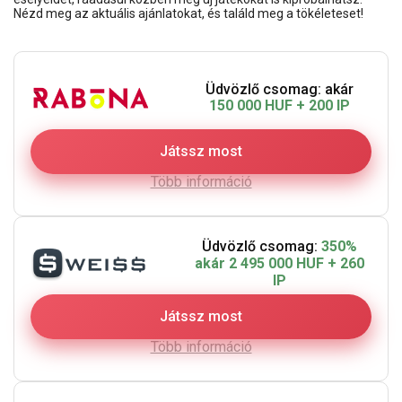
Nézd meg az aktuális ajánlatokat, és találd meg a tökéleteset!
Üdvözlő csomag: akár
150 000 HUF + 200 IP
Játssz most
Több információ
Üdvözlő csomag:
350%
akár 2 495 000 HUF + 260
IP
Játssz most
Több információ