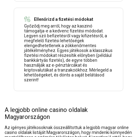
Ellenőrizd a fizetési módokat
Győződj meg arról, hogy az kaszinó
támogatja-e a kedvenc fizetési módodat.
Legyen szó befizetésről vagy kifizetésről, a
megfelelő fizetési lehetőségek
elengedhetetlenek a zökkenőmentes
játékélményhez. Egyes játékosok a klasszikus
fizetési módokat részesítik előnyben (például
bankkártyás fizetés), de egyre többen
használják az e-pénztárcákat és
kriptovalutákat a tranzakciókhoz. Mérlegeld a
lehetőségeket, és dönts a saját belátásod
szerint!
A legjobb online casino oldalak
Magyarországon
Az igényes játékosoknak összeállítottuk a legjobb magyar online
casino oldalak listáját Magyarországon, hogy mindenki könnyedén