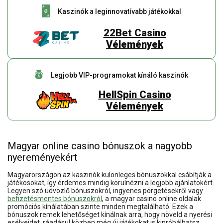
Kaszinók a leginnovatívabb játékokkal
22Bet Casino
Vélemények
Legjobb VIP-programokat kínáló kaszinók
HellSpin Casino
Vélemények
Magyar online casino bónuszok a nagyobb
nyereményekért
Magyarországon az kaszinók különleges bónuszokkal csábítják a
játékosokat, így érdemes mindig körülnézni a legjobb ajánlatokért.
Legyen szó üdvözlő bónuszokról, ingyenes pörgetésekről vagy
befizetésmentes bónuszokról
, a magyar casino online oldalak
promóciós kínálatában szinte minden megtalálható. Ezek a
bónuszok remek lehetőséget kínálnak arra, hogy növeld a nyerési
esélyeidet, ráadásul közben még új játékokat is kipróbálhatsz.