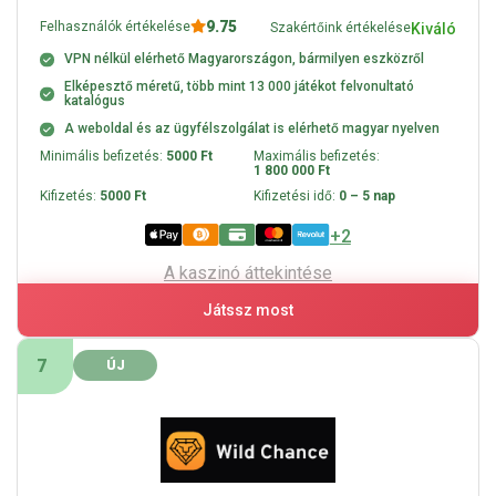
9.75
Felhasználók értékelése
Kiváló
Szakértőink értékelése
VPN nélkül elérhető Magyarországon, bármilyen eszközről
Elképesztő méretű, több mint 13 000 játékot felvonultató
katalógus
A weboldal és az ügyfélszolgálat is elérhető magyar nyelven
Minimális befizetés:
5000 Ft
Maximális befizetés:
1 800 000 Ft
Kifizetés:
5000 Ft
Kifizetési idő:
0 – 5 nap
+2
A kaszinó áttekintése
Játssz most
7
ÚJ