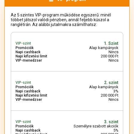
Az 5 szintes VIP-program működése egyszerű: minél
többet játszol valódi pénzben, annál feljebb kúszol a
ranglétrán. Az alábbi jutalmakra számíthatsz:
1. Szint
VIP-szint
Alap kampányok
Promóciók
Nincs
Napi cashback
200 000 Ft
Napi kifizetési limit
Nincs
VIP-menedzser
2. szint
VIP-szint
Alap kampányok
Promóciók
3%
Napi cashback
200 000 Ft
Napi kifizetési limit
Nincs
VIP-menedzser
3. szint
VIP-szint
Személyre szabott akciók
Promóciók
5%
Napi cashback