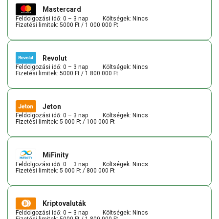
Mastercard
Feldolgozási idő: 0 – 3 nap
Költségek: Nincs
Fizetési limitek: 5000 Ft / 1 000 000 Ft
Revolut
Feldolgozási idő: 0 – 3 nap
Költségek: Nincs
Fizetési limitek: 5000 Ft / 1 800 000 Ft
Jeton
Feldolgozási idő: 0 – 3 nap
Költségek: Nincs
Fizetési limitek: 5 000 Ft / 100 000 Ft
MiFinity
Feldolgozási idő: 0 – 3 nap
Költségek: Nincs
Fizetési limitek: 5 000 Ft / 800 000 Ft
Kriptovaluták
Feldolgozási idő: 0 – 3 nap
Költségek: Nincs
Fizetési limitek: 5000 Ft / 1 800 000 Ft