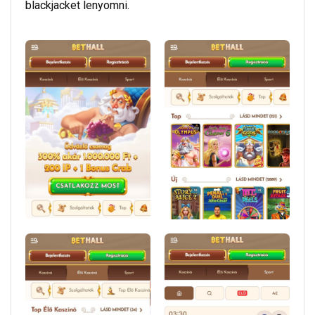
blackjacket lenyomni.