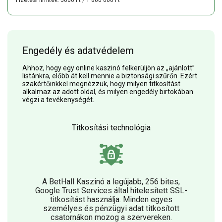
Engedély és adatvédelem
Ahhoz, hogy egy online kaszinó felkerüljön az „ajánlott”
listánkra, előbb át kell mennie a biztonsági szűrőn. Ezért
szakértőinkkel megnézzük, hogy milyen titkosítást
alkalmaz az adott oldal, és milyen engedély birtokában
végzi a tevékenységét.
Titkosítási technológia
A BetHall Kaszinó a legújabb, 256 bites,
Google Trust Services által hitelesített SSL-
titkosítást használja. Minden egyes
személyes és pénzügyi adat titkosított
csatornákon mozog a szervereken.