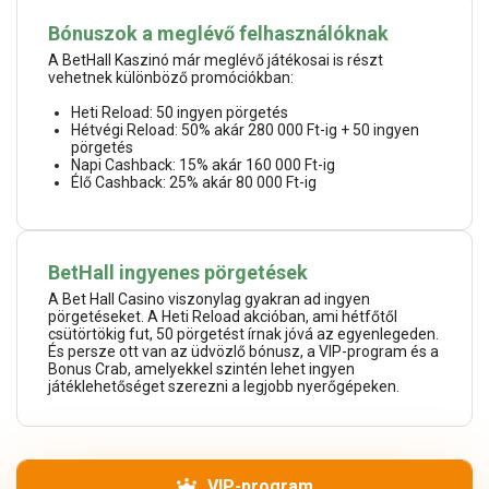
Bónuszok a meglévő felhasználóknak
A BetHall Kaszinó már meglévő játékosai is részt
vehetnek különböző promóciókban:
Heti Reload: 50 ingyen pörgetés
Hétvégi Reload: 50% akár 280 000 Ft-ig + 50 ingyen
pörgetés
Napi Cashback: 15% akár 160 000 Ft-ig
Élő Cashback: 25% akár 80 000 Ft-ig
BetHall ingyenes pörgetések
A Bet Hall Casino viszonylag gyakran ad ingyen
pörgetéseket. A Heti Reload akcióban, ami hétfőtől
csütörtökig fut, 50 pörgetést írnak jóvá az egyenlegeden.
És persze ott van az üdvözlő bónusz, a VIP-program és a
Bonus Crab, amelyekkel szintén lehet ingyen
játéklehetőséget szerezni a legjobb nyerőgépeken.
VIP-program