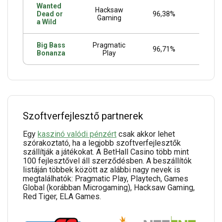
Wanted
Hacksaw
12
Dead or
96,38%
Gaming
500x
a Wild
Big Bass
Pragmatic
96,71%
2100x
Bonanza
Play
Szoftverfejlesztő partnerek
Egy
kaszinó valódi pénzért
csak akkor lehet
szórakoztató, ha a legjobb szoftverfejlesztők
szállítják a játékokat. A BetHall Casino több mint
100 fejlesztővel áll szerződésben. A beszállítók
listáján többek között az alábbi nagy nevek is
megtalálhatók: Pragmatic Play, Playtech, Games
Global (korábban Microgaming), Hacksaw Gaming,
Red Tiger, ELA Games.