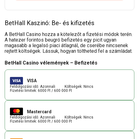
BetHall Kaszinó: Be- és kifizetés
A BetHall Casino hozza a kötelezőt a fizetési módok terén.
A hatezer forintos beugró befizetés egy picit ugyan
magasabb a legalsó piaci átlagnál, de cserébe nincsenek
rejtett költségek. Lássuk, hogyan töltheted fel a számládat.
BetHall Casino vélemények – Befizetés
VISA
Feldolgozási idő: Azonnali
Költségek: Nincs
Fizetési limitek: 6000 Ft / 600 000 Ft
Mastercard
Feldolgozási idő: Azonnali
Költségek: Nincs
Fizetési limitek: 6000 Ft / 600 000 Ft