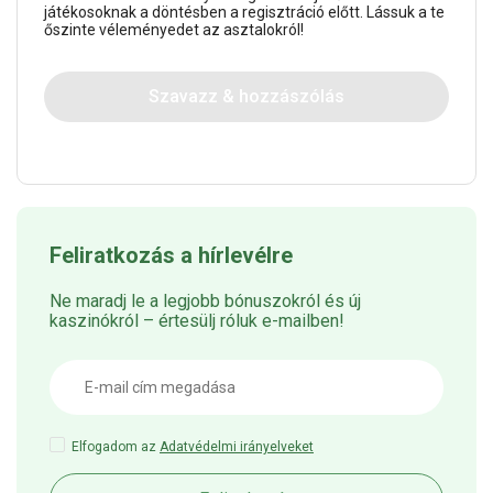
játékosoknak a döntésben a regisztráció előtt. Lássuk a te
őszinte véleményedet az asztalokról!
Szavazz & hozzászólás
Szavazz az értékelésért:
Szavazz az íróért:
Név
Feliratkozás a hírlevélre
E-mail
Ne maradj le a legjobb bónuszokról és új
kaszinókról – értesülj róluk e-mailben!
Hagyj megjegyzést
Elfogadom az
Adatvédelmi irányelveket