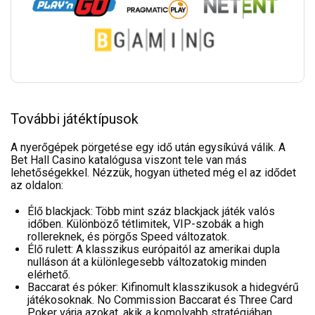
További játéktípusok
A nyerőgépek pörgetése egy idő után egysíkúvá válik. A
Bet Hall Casino katalógusa viszont tele van más
lehetőségekkel. Nézzük, hogyan ütheted még el az idődet
az oldalon:
Élő blackjack: Több mint száz blackjack játék valós
időben. Különböző tétlimitek, VIP-szobák a high
rollereknek, és pörgős Speed változatok.
Élő rulett: A klasszikus európaitól az amerikai dupla
nulláson át a különlegesebb változatokig minden
elérhető.
Baccarat és póker: Kifinomult klasszikusok a hidegvérű
játékosoknak. No Commission Baccarat és Three Card
Poker várja azokat, akik a komolyabb stratégiában