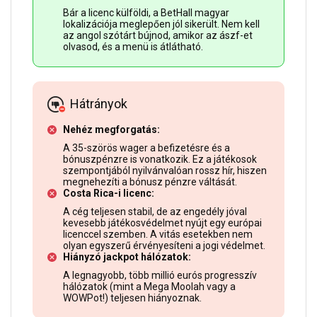
Bár a licenc külföldi, a BetHall magyar
lokalizációja meglepően jól sikerült. Nem kell
az angol szótárt bújnod, amikor az ászf-et
olvasod, és a menü is átlátható.
Hátrányok
Nehéz megforgatás:
A 35-szörös wager a befizetésre és a
bónuszpénzre is vonatkozik. Ez a játékosok
szempontjából nyilvánvalóan rossz hír, hiszen
megnehezíti a bónusz pénzre váltását.
Costa Rica-i licenc:
A cég teljesen stabil, de az engedély jóval
kevesebb játékosvédelmet nyújt egy európai
licenccel szemben. A vitás esetekben nem
olyan egyszerű érvényesíteni a jogi védelmet.
Hiányzó jackpot hálózatok:
A legnagyobb, több millió eurós progresszív
hálózatok (mint a Mega Moolah vagy a
WOWPot!) teljesen hiányoznak.