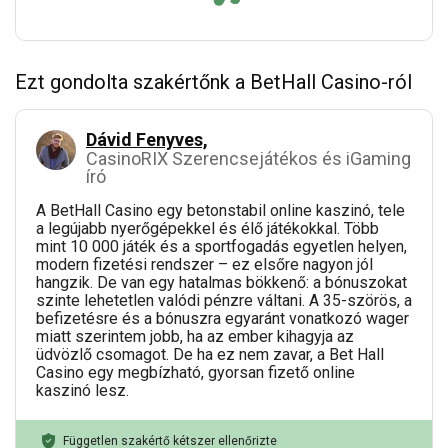
Ezt gondolta szakértőnk a BetHall Casino-ról
Dávid Fenyves,
CasinoRIX Szerencsejátékos és iGaming
író
A BetHall Casino egy betonstabil online kaszinó, tele
a legújabb nyerőgépekkel és élő játékokkal. Több
mint 10 000 játék és a sportfogadás egyetlen helyen,
modern fizetési rendszer – ez elsőre nagyon jól
hangzik. De van egy hatalmas bökkenő: a bónuszokat
szinte lehetetlen valódi pénzre váltani. A 35-szörös, a
befizetésre és a bónuszra egyaránt vonatkozó wager
miatt szerintem jobb, ha az ember kihagyja az
üdvözlő csomagot. De ha ez nem zavar, a Bet Hall
Casino egy megbízható, gyorsan fizető online
kaszinó lesz.
Független szakértő kétszer ellenőrizte