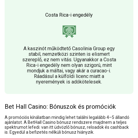
Costa Rica-i engedély
A kaszinót működtető Casolinia Group egy
stabil, nemzetközi szinten is elismert
szereplő, ez nem vitás. Ugyanakkor a Costa
Rica-i engedély nem olyan szigorú, mint
mondjuk a máltai, vagy akár a curacao-i.
Ráadásul a külföldi licenc miatt a
nyeremények is adókötelesek.
Bet Hall Casino: Bónuszok és promóciók
A promóciós kínálatban mindig lehet találni legalább 4–5 állandó
ajánlatot. A BetHall Casino bónusz rendszere majdnem a teljes
spektrumot lefedi: van itt üdvözlő bónusz, reloadok és cashback
is. Egyedül a befizetés nélküli bónusz hiányzik.