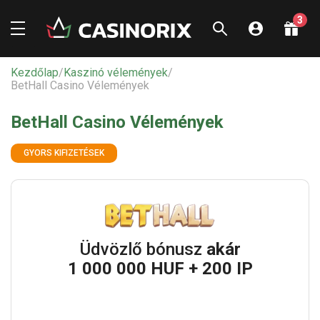
3
Üdvözlő bónusz
akár
1 500 EUR + 150 IP
Kezdőlap
/
Kaszinó vélemények
/
BetHall Casino Vélemények
Játssz most
BetHall Casino Vélemények
Üdvözlő bónusz
akár
800 000 HUF + 300 IP
GYORS KIFIZETÉSEK
Játssz most
Üdvözlő bónusz
100% akár
200 000 HUF + 200 IP
Üdvözlő bónusz
akár
Játssz most
1 000 000 HUF + 200 IP
Játssz most