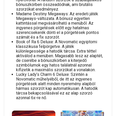
bónuszkörben összeadódnak, ami brutális
szorzókat eredményez.
Madame Destiny Megaways: Az eredeti játék
Megaways-változata. A bónusz egyetlen
kattintással megvásárolható a menüből. Az
ingyenes pörgetések előtt egy hatalmas
szerencsekerék dönti el a pörgetések pontos
számát és a fix szorzót.
Book of Ra 6 Deluxe: A Novomatic egyiptomi
klasszikusa felpörgetve. A játék
különlegessége a hatodik tárcsa. Extra téttel
aktiválod a menüben. Magasabb lesz az alaptét,
de cserébe a bónuszkörben a kiterjedő
szimbólumok egy hatos találatnál azonnal
kifizetik a maximális szorzókat a vonalakon.
Lucky Lady’s Charm 6 Deluxe: Szintén a
Novomatic műhelyéből, de itt az ingyenes
pörgetések alatt minden nyeremény alapból
hármas szorzót kap automatikusan. A hatodik
tárcsa bekapcsolásával ez az alap szorzó
azonnal 6x-re nő.