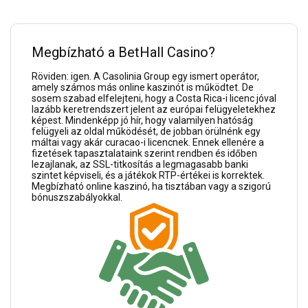
Megbízható a BetHall Casino?
Röviden: igen. A Casolinia Group egy ismert operátor,
amely számos más online kaszinót is működtet. De
sosem szabad elfelejteni, hogy a Costa Rica-i licenc jóval
lazább keretrendszert jelent az európai felügyeletekhez
képest. Mindenképp jó hír, hogy valamilyen hatóság
felügyeli az oldal működését, de jobban örülnénk egy
máltai vagy akár curacao-i licencnek. Ennek ellenére a
fizetések tapasztalataink szerint rendben és időben
lezajlanak, az SSL-titkosítás a legmagasabb banki
szintet képviseli, és a játékok RTP-értékei is korrektek.
Megbízható online kaszinó, ha tisztában vagy a szigorú
bónuszszabályokkal.