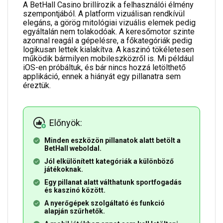
A BetHall Casino brillírozik a felhasználói élmény
szempontjából. A platform vizuálisan rendkívül
elegáns, a görög mitológiai vizuális elemek pedig
egyáltalán nem tolakodóak. A keresőmotor szinte
azonnal reagál a gépelésre, a főkategóriák pedig
logikusan lettek kialakítva. A kaszinó tökéletesen
működik bármilyen mobileszközről is. Mi például
iOS-en próbáltuk, és bár nincs hozzá letölthető
applikáció, ennek a hiányát egy pillanatra sem
éreztük.
Előnyök:
Minden eszközön pillanatok alatt betölt a
BetHall weboldal.
Jól elkülönített kategóriák a különböző
játékoknak.
Egy pillanat alatt válthatunk sportfogadás
és kaszinó között.
A nyerőgépek szolgáltató és funkció
alapján szűrhetők.