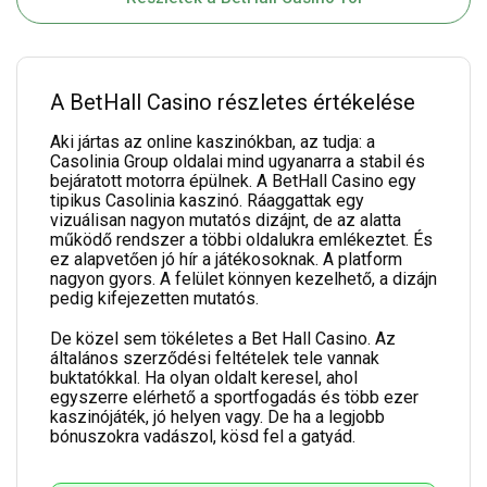
BetHall Kaszinó
🤵 Tulajdonos
Casolinia Group
A BetHall Casino részletes értékelése
🗓️ Alapítás éve
2024
Aki jártas az online kaszinókban, az tudja: a
Casolinia Group oldalai mind ugyanarra a stabil és
🎲 Játékok száma
bejáratott motorra épülnek. A BetHall Casino egy
10 000+
tipikus Casolinia kaszinó. Ráaggattak egy
vizuálisan nagyon mutatós dizájnt, de az alatta
🎰 Kínált játékok
működő rendszer a többi oldalukra emlékeztet. És
Nyerőgépes játékok, klasszikus nyerőgépek,
ez alapvetően jó hír a játékosoknak. A platform
videóslotok, Megaways automaták, fix jackpotos
nagyon gyors. A felület könnyen kezelhető, a dizájn
nyerőgépek, asztali játékok, blackjack, póker, rulett,
pedig kifejezetten mutatós.
baccarat, craps, élő kaszinó, kockajáték stb.
De közel sem tökéletes a Bet Hall Casino. Az
⚙️ Használt szoftverek
általános szerződési feltételek tele vannak
Pragmatic Play, Penguin King, Novomatic, Popiplay,
buktatókkal. Ha olyan oldalt keresel, ahol
Playson, Hacksaw Gaming, 3 Oaks Gaming, Pragmatic
egyszerre elérhető a sportfogadás és több ezer
Live, Playtech, Mancala Gaming stb.
kaszinójáték, jó helyen vagy. De ha a legjobb
bónuszokra vadászol, kösd fel a gatyád.
📱 Kompatibilis eszközök
Asztali számítógép (PC), okostelefon, laptop, táblagép,
iOS, Android, Windows stb.