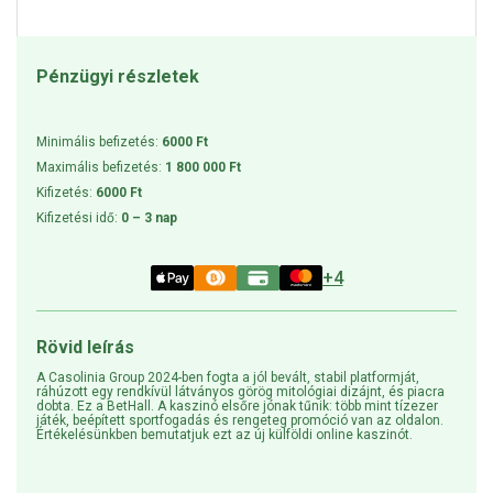
Pénzügyi részletek
Minimális befizetés:
6000 Ft
Maximális befizetés:
1 800 000 Ft
Kifizetés:
6000 Ft
Kifizetési idő:
0 – 3 nap
+4
Rövid leírás
A Casolinia Group 2024-ben fogta a jól bevált, stabil platformját,
ráhúzott egy rendkívül látványos görög mitológiai dizájnt, és piacra
dobta. Ez a BetHall. A kaszinó elsőre jónak tűnik: több mint tízezer
játék, beépített sportfogadás és rengeteg promóció van az oldalon.
Értékelésünkben bemutatjuk ezt az új külföldi online kaszinót.