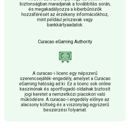
biztonságban maradjanak a továbbítás során,
és megakadályozza a kiberbűnözők
hozzáférését az érzékeny információkhoz,
mint például jelszavak vagy
bankkártyaadatok.
Curacao eGaming Authority
A curacao-i licenc egy népszerű
szerencsejáték-engedély, amelyet a Curacao
eGaming hatóság ad ki. Ez a licenc sok online
kaszinónak és sportfogadó oldalnak biztosít
jogi keretet a nemzetközi piacokon való
működésre. A curacao-i engedély előnye az
alacsony költség és a viszonylag egyszerű
beszerzési folyamat.