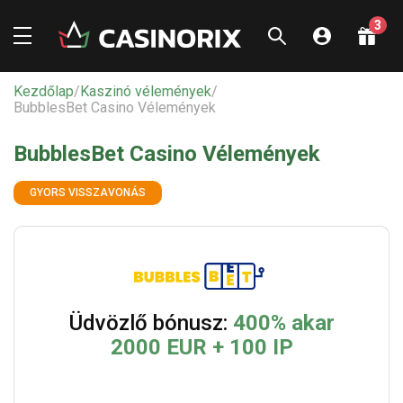
3
Üdvözlő bónusz
akár
1 500 EUR + 150 IP
Kezdőlap
/
Kaszinó vélemények
/
BubblesBet Casino Vélemények
Játssz most
BubblesBet Casino Vélemények
Üdvözlő bónusz
akár
800 000 HUF + 300 IP
GYORS VISSZAVONÁS
Játssz most
Üdvözlő bónusz
100% akár
200 000 HUF + 200 IP
Üdvözlő bónusz:
400% akar
Játssz most
2000 EUR + 100 IP
Játssz most