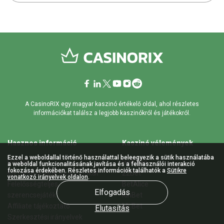
A CasinoRIX egy magyar kaszinó értékelő oldal, ahol részletes
információkat találsz a legjobb kaszinókról és játékokról.
Hasznos információ
Kaszinó vélemények
Ezzel a weboldallal történő használattal beleegyezik a sütik használatába
Rólunk
HellSpin
a weboldal funkcionalitásának javítása és a felhasználói interakció
fokozása érdekében. Részletes információk találhatók a
Sütikre
Így rangsoroljuk a kaszinókat
22Bet
vonatkozó irányelvek oldalon
.
Felelősségteljes
BetAlice
Elfogadás
szerencsejáték
KinBet
Affiliate tájékoztató
Mr.Bet
Elutasítás
Szerkesztési irányelvek