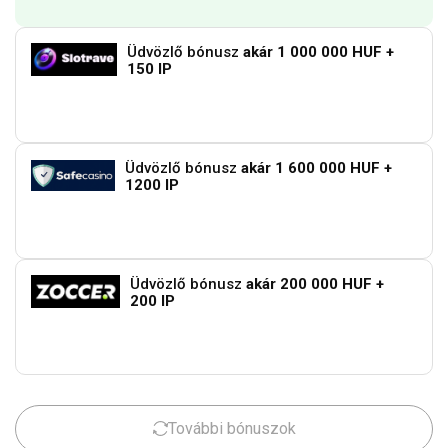
Elfogadom az
Üdvözlő bónusz
akár 1 000 000 HUF +
150 IP
adatvédelmi irányelveket
Feliratkozás a
Játssz most
hírlevélre
Küldés most
Üdvözlő bónusz
akár 1 600 000 HUF +
1200 IP
Játssz most
Üdvözlő bónusz
akár 200 000 HUF +
200 IP
Játssz most
További bónuszok