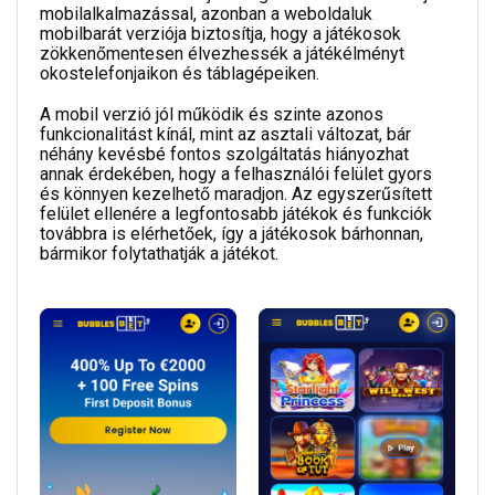
mobilalkalmazással, azonban a weboldaluk
mobilbarát verziója biztosítja, hogy a játékosok
zökkenőmentesen élvezhessék a játékélményt
okostelefonjaikon és táblagépeiken.
A mobil verzió jól működik és szinte azonos
funkcionalitást kínál, mint az asztali változat, bár
néhány kevésbé fontos szolgáltatás hiányozhat
annak érdekében, hogy a felhasználói felület gyors
és könnyen kezelhető maradjon. Az egyszerűsített
felület ellenére a legfontosabb játékok és funkciók
továbbra is elérhetőek, így a játékosok bárhonnan,
bármikor folytathatják a játékot.