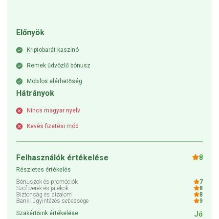
Előnyök
Kriptobarát kaszinó
Remek üdvözlő bónusz
Mobilos elérhetőség
Hátrányok
Nincs magyar nyelv
Kevés fizetési mód
Felhasználók értékelése
8
Részletes értékelés
Bónuszok és promóciók
7
Szoftverek és játékok
8
Biztonság és bizalom
8
Banki ügyintézés sebessége
9
Szakértőink értékelése
Jó