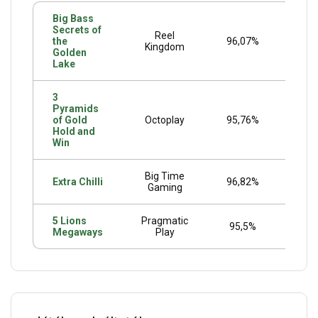
Big Bass
Secrets of
Reel
the
96,07%
500
Kingdom
Golden
Lake
3
Pyramids
of Gold
Octoplay
95,76%
613
Hold and
Win
Big Time
Extra Chilli
96,82%
Gaming
00
5 Lions
Pragmatic
95,5%
500
Megaways
Play