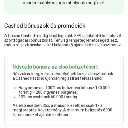
minden hatályos jogszabálynak megfelel.
Cashed bónuszok és promóciók
A Casino Cashed mindig kínál legalább 8–9 ajánlatot + különböző
sportfogadási bónuszokat. Tényleg rengeteg lehetőséged lesz,
már a regisztrációkor is két különböző ajánlat közül választhatsz.
Üdvözlő bónusz az első befizetésért
Nézzük is meg, milyen lehetőségek közül választhatnak
a Cashed kaszinó újonnan regisztrált felhasználói:
Hagyományos 100%-os befizetési bónusz 150 000
forintig + 200 ingyenes pörgetés;
10%-os cashback 60 000 forintig.
Az első esetben 35x, a második esetben csak 1x a
megforgatási követelmény. A minimum befizetés 6000
forint mindkét ajánlat esetében.