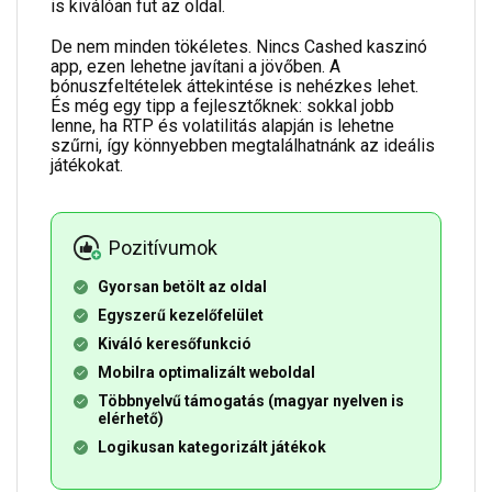
is kiválóan fut az oldal.
De nem minden tökéletes. Nincs Cashed kaszinó
app, ezen lehetne javítani a jövőben. A
bónuszfeltételek áttekintése is nehézkes lehet.
És még egy tipp a fejlesztőknek: sokkal jobb
lenne, ha RTP és volatilitás alapján is lehetne
szűrni, így könnyebben megtalálhatnánk az ideális
játékokat.
Pozitívumok
Gyorsan betölt az oldal
Egyszerű kezelőfelület
Kiváló keresőfunkció
Mobilra optimalizált weboldal
Többnyelvű támogatás (magyar nyelven is
elérhető)
Logikusan kategorizált játékok