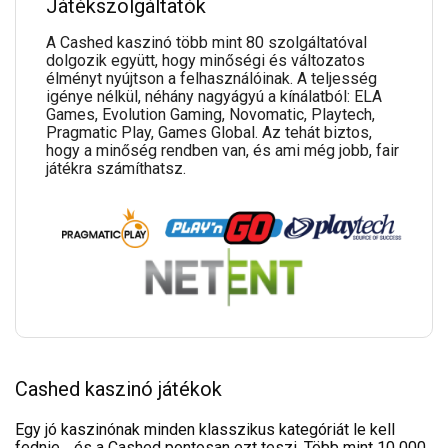
Játékszolgáltatók
A Cashed kaszinó több mint 80 szolgáltatóval
dolgozik együtt, hogy minőségi és változatos
élményt nyújtson a felhasználóinak. A teljesség
igénye nélkül, néhány nagyágyú a kínálatból: ELA
Games, Evolution Gaming, Novomatic, Playtech,
Pragmatic Play, Games Global. Az tehát biztos,
hogy a minőség rendben van, és ami még jobb, fair
játékra számíthatsz.
Cashed kaszinó játékok
Egy jó kaszinónak minden klasszikus kategóriát le kell
fednie… és a Cashed pontosan ezt teszi. Több mint 10 000