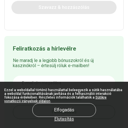
Szavazz & hozzászólás
Szavazz az értékelésért:
Szavazz az íróért:
Név
Feliratkozás a hírlevélre
E-mail
Ne maradj le a legjobb bónuszokról és új
kaszinókról – értesülj róluk e-mailben!
Hagyj megjegyzést
Ezzel a weboldallal történő használattal beleegyezik a sütik használatába
a weboldal funkcionalitásának javítása és a felhasználói interakció
fokozása érdekében. Részletes információk találhatók a
Sütikre
Elfogadom az
Adatvédelmi irányelveket
vonatkozó irányelvek oldalon
.
Elfogadás
Feliratkozás
Elutasítás