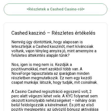
Részletek a Cashed Casino-ról
🏢 Kaszinó neve
Cashed
🤵 Tulajdonos
NovaForge Ltd.
Cashed kaszinó – Részletes értékelés
🗓️ Alapítás éve
2024
Nemrég úgy döntöttünk, hogy alaposan is
leteszteljük a Cashed kaszinót, mert kíváncsiak
🎲 Játékok száma
voltunk, vajon tényleg annyira jó, mint amennyire a
10 000+
felületes áttekintés alapján tűnik?
🎰 Kínált játékok
Nos, igen is meg nem is. Kezdjük a
Nyerőgépek (slotok), élő kaszinó játékok, asztali játékok,
pozitívumokkal, mert azokból több van. A
blackjack, rulett, póker, baccarat, virtuális sportok,
NovaForge tapasztalata az iparágban minden
sportfogadás, élő fogadás, azonnali játékok, jackpot
részletben megmutatkozik. Ez nem egy kezdő
slotok stb.
csapat munkája: látszik, hogy tudják, mit csinálnak.
⚙️ Használt szoftverek
A Casino Cashed regisztráció egyszerű volt, 2
Evolution, Novomatic, Octoplay, Pragmatic Play, ELA
perc alatt végezni lehet vele. A KYC folyamat sem
Games, 3 Oaks Gaming, Hacksaw Gaming, Playtech,
okozott komolyabb nehézségeket – néhány órán
Pragmatic Live, Playson, Microgaming (Games Global),
Nolimit City, Gamomat, VoltEnt, Red Tiger, Quickspin,
belül feldolgozzák a kérelmeket. És jött az első
Thunderkick, BF Games, Felix Gaming stb.
pozitív meglepetés: az üdvözlő bónusz aktiválása