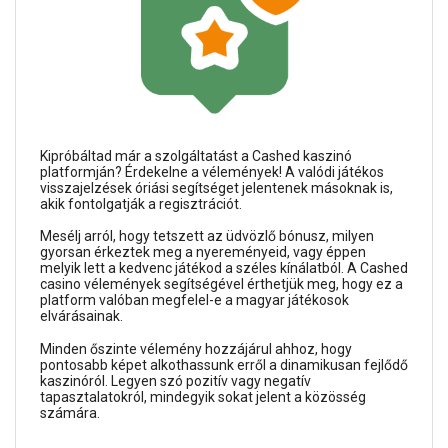
Kipróbáltad már a szolgáltatást a Cashed kaszinó
platformján? Érdekelne a vélemények! A valódi játékos
visszajelzések óriási segítséget jelentenek másoknak is,
akik fontolgatják a regisztrációt.
Mesélj arról, hogy tetszett az üdvözlő bónusz, milyen
gyorsan érkeztek meg a nyereményeid, vagy éppen
melyik lett a kedvenc játékod a széles kínálatból. A Cashed
casino vélemények segítségével érthetjük meg, hogy ez a
platform valóban megfelel-e a magyar játékosok
elvárásainak.
Minden őszinte vélemény hozzájárul ahhoz, hogy
pontosabb képet alkothassunk erről a dinamikusan fejlődő
kaszinóról. Legyen szó pozitív vagy negatív
tapasztalatokról, mindegyik sokat jelent a közösség
számára.