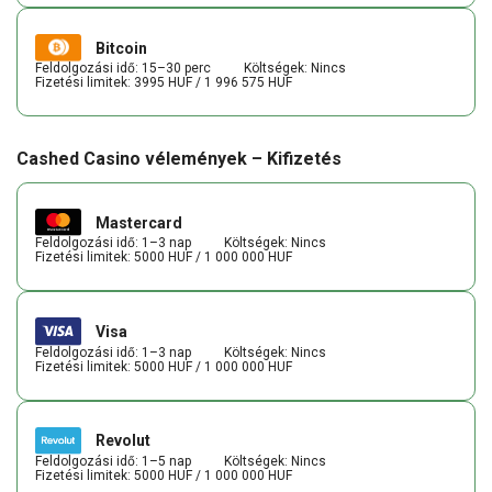
Bitcoin
Feldolgozási idő: 15–30 perc
Költségek: Nincs
Fizetési limitek: 3995 HUF / 1 996 575 HUF
Cashed Casino vélemények – Kifizetés
Mastercard
Feldolgozási idő: 1–3 nap
Költségek: Nincs
Fizetési limitek: 5000 HUF / 1 000 000 HUF
Visa
Feldolgozási idő: 1–3 nap
Költségek: Nincs
Fizetési limitek: 5000 HUF / 1 000 000 HUF
Revolut
Feldolgozási idő: 1–5 nap
Költségek: Nincs
Fizetési limitek: 5000 HUF / 1 000 000 HUF