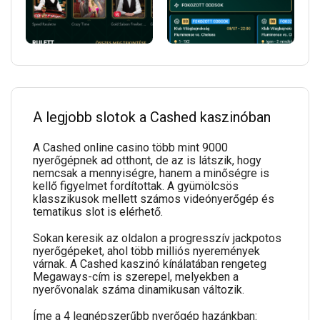
A legjobb slotok a Cashed kaszinóban
A Cashed online casino több mint 9000
nyerőgépnek ad otthont, de az is látszik, hogy
nemcsak a mennyiségre, hanem a minőségre is
kellő figyelmet fordítottak. A gyümölcsös
klasszikusok mellett számos videónyerőgép és
tematikus slot is elérhető.
Sokan keresik az oldalon a progresszív jackpotos
nyerőgépeket, ahol több milliós nyeremények
várnak. A Cashed kaszinó kínálatában rengeteg
Megaways-cím is szerepel, melyekben a
nyerővonalak száma dinamikusan változik.
Íme a 4 legnépszerűbb nyerőgép hazánkban: