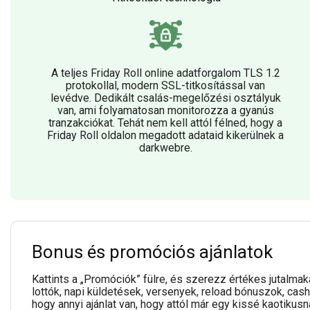
A teljes Friday Roll online adatforgalom TLS 1.2
protokollal, modern SSL-titkosítással van
levédve. Dedikált csalás-megelőzési osztályuk
van, ami folyamatosan monitorozza a gyanús
tranzakciókat. Tehát nem kell attól félned, hogy a
Friday Roll oldalon megadott adataid kikerülnek a
darkwebre.
Bonus és promóciós ajánlatok
Kattints a „Promóciók” fülre, és szerezz értékes jutalmak
lottók, napi küldetések, versenyek, reload bónuszok, ca
hogy annyi ajánlat van, hogy attól már egy kissé kaotikusn