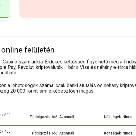
t
 online felületén
l Casino számlánkra. Érdekes kettősség figyelhető meg a Friday
le Pay, Revolut, kriptovaluták – bár a Visa és néhány e-tárca hiá
ondható.
kken a lehetőségek száma: csak banki átutalás és néhány kriptova
sszeg 20 000 forint, ami elképesztően magas.
t / 800
Feldolgozási idő: Azonnali
Költségek: Nincs
t / 400
Feldolgozási idő: Azonnali
Költségek: Nincs