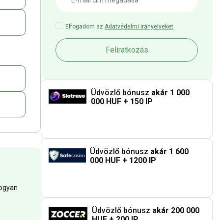
Elfogadom az
Adatvédelmi irányelveket
Feliratkozás
Üdvözlő bónusz
akár 1 000
000 HUF + 150 IP
Játssz most
Üdvözlő bónusz
akár 1 600
000 HUF + 1200 IP
Játssz most
hogyan
Üdvözlő bónusz
akár 200 000
HUF + 200 IP