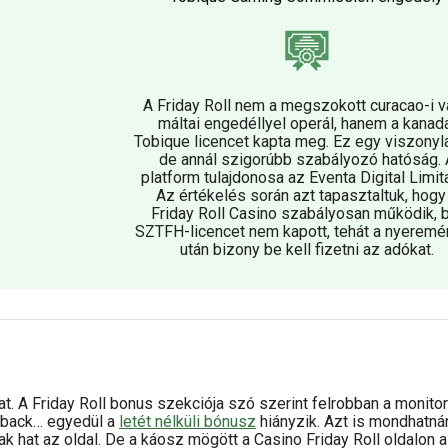
A Friday Roll nem a megszokott curacao-i 
máltai engedéllyel operál, hanem a kanad
Tobique licencet kapta meg. Ez egy viszonyla
de annál szigorúbb szabályozó hatóság. 
platform tulajdonosa az Eventa Digital Limit
Az értékelés során azt tapasztaltuk, hogy
Friday Roll Casino szabályosan működik, 
SZTFH-licencet nem kapott, tehát a nyerem
után bizony be kell fizetni az adókat.
at. A Friday Roll bonus szekciója szó szerint felrobban a monitor
shback… egyedül a
letét nélküli bónusz
hiányzik. Azt is mondhatná
ak hat az oldal. De a káosz mögött a Casino Friday Roll oldalon a