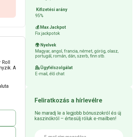
️ Kifizetési arány
95%
💰 Max Jackpot
Fix jackpotok
🌍 Nyelvek
Magyar, angol, francia, német, görög, olasz,
portugál, román, dán, szerb, finn stb.
 Roll
nyzik. A
💁 Ügyfélszolgálat
E-mail, élő chat
luta
Feliratkozás a hírlevélre
Ne maradj le a legjobb bónuszokról és új
kaszinókról – értesülj róluk e-mailben!