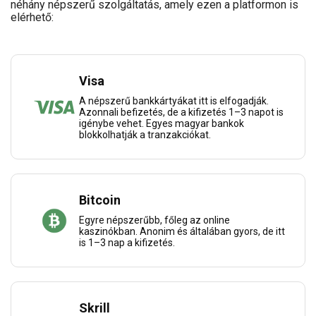
néhány népszerű szolgáltatás, amely ezen a platformon is
elérhető:
Visa
A népszerű bankkártyákat itt is elfogadják.
Azonnali befizetés, de a kifizetés 1–3 napot is
igénybe vehet. Egyes magyar bankok
blokkolhatják a tranzakciókat.
Bitcoin
Egyre népszerűbb, főleg az online
kaszinókban. Anonim és általában gyors, de itt
is 1–3 nap a kifizetés.
Skrill