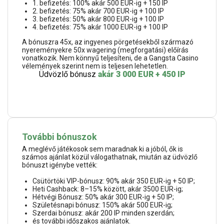
1. befizetés: 100% akár 500 EUR-ig + 150 IP
2. befizetés: 75% akár 700 EUR-ig + 100 IP
3. befizetés: 50% akár 800 EUR-ig + 100 IP
4. befizetés: 75% akár 1000 EUR-ig + 100 IP
A bónuszra 45x, az ingyenes pörgetésekből származó
nyereményekre 50x wagering (megforgatási) előírás
vonatkozik. Nem könnyű teljesíteni, de a Gangsta Casino
vélemények szerint nem is teljesen lehetetlen.
Üdvözlő bónusz
akár 3 000 EUR + 450 IP
Igényelje a bónuszt
További bónuszok
A meglévő játékosok sem maradnak ki a jóból, ők is
számos ajánlat közül válogathatnak, miután az üdvözlő
bónuszt igénybe vették:
Csütörtöki VIP-bónusz: 90% akár 350 EUR-ig + 50 IP;
Heti Cashback: 8–15% között, akár 3500 EUR-ig;
Hétvégi Bónusz: 50% akár 300 EUR-ig + 50 IP;
Születésnapi bónusz: 150% akár 500 EUR-ig;
Szerdai bónusz: akár 200 IP minden szerdán;
és további időszakos ajánlatok.