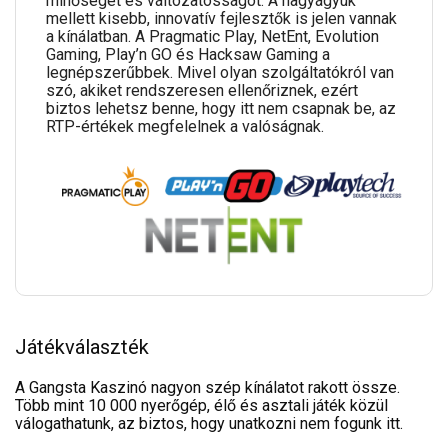
minőséget és változatosságot. A nagyágyúk
mellett kisebb, innovatív fejlesztők is jelen vannak
a kínálatban. A Pragmatic Play, NetEnt, Evolution
Gaming, Play’n GO és Hacksaw Gaming a
legnépszerűbbek. Mivel olyan szolgáltatókról van
szó, akiket rendszeresen ellenőriznek, ezért
biztos lehetsz benne, hogy itt nem csapnak be, az
RTP-értékek megfelelnek a valóságnak.
Játékválaszték
A Gangsta Kaszinó nagyon szép kínálatot rakott össze.
Több mint 10 000 nyerőgép, élő és asztali játék közül
válogathatunk, az biztos, hogy unatkozni nem fogunk itt.