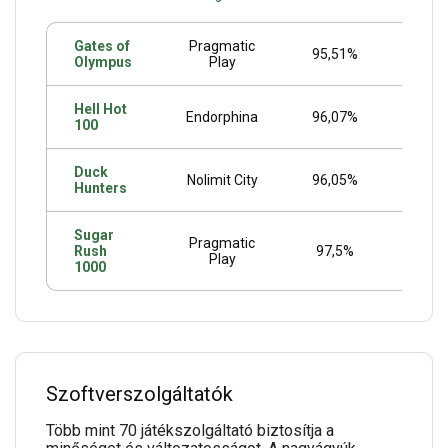
szorz
Gates of
Pragmatic
95,51%
5000
Olympus
Play
Hell Hot
Endorphina
96,07%
500
100
Duck
3
Nolimit City
96,05%
Hunters
000
Sugar
Pragmatic
2
Rush
97,5%
Play
000
1000
Szoftverszolgáltatók
Több mint 70 játékszolgáltató biztosítja a