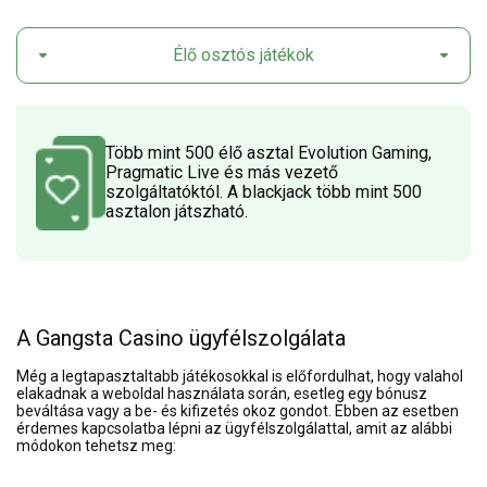
Élő osztós játékok
Több mint 500 élő asztal Evolution Gaming,
Pragmatic Live és más vezető
szolgáltatóktól. A blackjack több mint 500
asztalon játszható.
A Gangsta Casino ügyfélszolgálata
Még a legtapasztaltabb játékosokkal is előfordulhat, hogy valahol
elakadnak a weboldal használata során, esetleg egy bónusz
beváltása vagy a be- és kifizetés okoz gondot. Ebben az esetben
érdemes kapcsolatba lépni az ügyfélszolgálattal, amit az alábbi
módokon tehetsz meg: