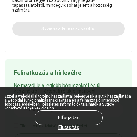
kaszinóról. Legyen szó pozitív vagy negatív
tapasztalatokról, mindegyik sokat jelent a közösség
számára.
Szavazz & hozzászólás
Szavazz az értékelésért:
Szavazz az íróért:
Név
Feliratkozás a hírlevélre
E-mail
Ne maradj le a legjobb bónuszokról és új
kaszinókról – értesülj róluk e-mailben!
Ezzel a weboldallal történő használattal beleegyezik a sütik használatába
a weboldal funkcionalitásának javítása és a felhasználói interakció
fokozása érdekében. Részletes információk találhatók a
Sütikre
Hagyj megjegyzést
vonatkozó irányelvek oldalon
.
Elfogadás
Elfogadom az
Adatvédelmi irányelveket
Elutasítás