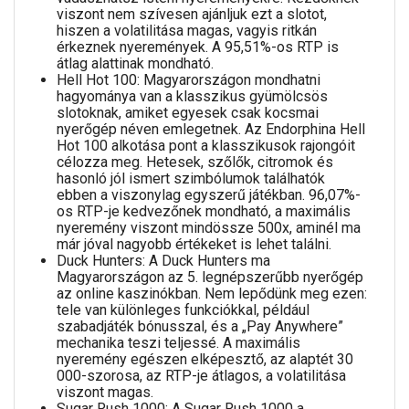
viszont nem szívesen ajánljuk ezt a slotot,
hiszen a volatilitása magas, vagyis ritkán
érkeznek nyeremények. A 95,51%-os RTP is
átlag alattinak mondható.
Hell Hot 100: Magyarországon mondhatni
hagyománya van a klasszikus gyümölcsös
slotoknak, amiket egyesek csak kocsmai
nyerőgép néven emlegetnek. Az Endorphina Hell
Hot 100 alkotása pont a klasszikusok rajongóit
célozza meg. Hetesek, szőlők, citromok és
hasonló jól ismert szimbólumok találhatók
ebben a viszonylag egyszerű játékban. 96,07%-
os RTP-je kedvezőnek mondható, a maximális
nyeremény viszont mindössze 500x, aminél ma
már jóval nagyobb értékeket is lehet találni.
Duck Hunters: A Duck Hunters ma
Magyarországon az 5. legnépszerűbb nyerőgép
az online kaszinókban. Nem lepődünk meg ezen:
tele van különleges funkciókkal, például
szabadjáték bónusszal, és a „Pay Anywhere”
mechanika teszi teljessé. A maximális
nyeremény egészen elképesztő, az alaptét 30
000-szorosa, az RTP-je átlagos, a volatilitása
viszont magas.
Sugar Rush 1000: A Sugar Rush 1000 a