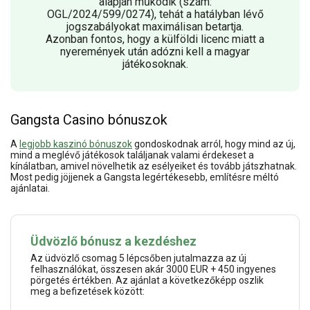
alapján működik (szám:
OGL/2024/599/0274), tehát a hatályban lévő
jogszabályokat maximálisan betartja.
Azonban fontos, hogy a külföldi licenc miatt a
nyeremények után adózni kell a magyar
játékosoknak.
Gangsta Casino bónuszok
A
legjobb kaszinó bónuszok
gondoskodnak arról, hogy mind az új,
mind a meglévő játékosok találjanak valami érdekeset a
kínálatban, amivel növelhetik az esélyeiket és tovább játszhatnak.
Most pedig jöjjenek a Gangsta legértékesebb, említésre méltó
ajánlatai.
Üdvözlő bónusz a kezdéshez
Az üdvözlő csomag 5 lépcsőben jutalmazza az új
felhasználókat, összesen akár 3000 EUR + 450 ingyenes
pörgetés értékben. Az ajánlat a következőképp oszlik
meg a befizetések között: