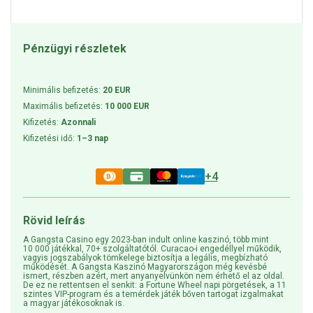
Pénzügyi részletek
Minimális befizetés:
20 EUR
Maximális befizetés:
10 000 EUR
Kifizetés:
Azonnali
Kifizetési idő:
1–3 nap
+4
Rövid leírás
A Gangsta Casino egy 2023-ban indult online kaszinó, több mint
10 000 játékkal, 70+ szolgáltatótól. Curacao-i engedéllyel működik,
vagyis jogszabályok tömkelege biztosítja a legális, megbízható
működését. A Gangsta Kaszinó Magyarországon még kevésbé
ismert, részben azért, mert anyanyelvünkön nem érhető el az oldal.
De ez ne rettentsen el senkit: a Fortune Wheel napi pörgetések, a 11
szintes VIP-program és a temérdek játék bőven tartogat izgalmakat
a magyar játékosoknak is.