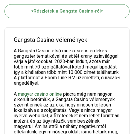
Részletek a Gangsta Casino-ról
🏢 Kaszinó neve
Gangsta Kaszinó
🤵 Tulajdonos
Boom Line B.V.
Gangsta Casino vélemények
🗓️ Alapítás éve
2023
A Gangsta Casino első ránézésre is érdekes:
gengszter tematikával és sötét-arany színvilággal
🎲 Játékok száma
várja a játékosokat. 2023-ban indult, azóta már
10 000+
több mint 70 szolgáltatóval kötött megállapodást,
így a kínálatban több mint 10 000 címet találhatunk.
🎰 Kínált játékok
A platformot a Boom Line B.V. üzemelteti, curacao-i
Nyerőgépes játékok, élő kaszinó, játékműsorok, asztali
engedéllyel.
játékok, blackjack, rulett, póker, baccarat, crash játékok,
azonnali játékok, jackpotos nyerőgépek stb.
A
magyar casino online
piacra még nem nagyon
sikerült betörniük, a Gangsta Casino vélemények
⚙️ Használt szoftverek
szerint ennek az az oka, hogy nincsen teljesen
Evolution, Pragmatic Play, NetEnt, Play’n GO, Ezugi,
lokalizálva a szolgáltatás. Vagyis nincs magyar
Yggdrasil, Red Tiger, Betsoft, Quickspin, Endorphina stb.
nyelvű weboldal, a fizetéseket nem lehet forintban
intézni, és az ügyintézők sem beszélnek
📱 Kompatibilis eszközök
magyarul. Ám ha ettől a néhány negatívumtól
Asztali számítógép, tablet, mobil (iOS, Android,
eltekintünk, egy minőségi oldalt ismerhetünk meg,
Windows stb.)