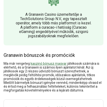
A Granawin Casino üzemeltetője a
TechSolutions Group N.V., egy tapasztalt
operátor, amely több más platformot is kezel.
A platform a curacao-i hatóság (Curacao
eGaming) engedélyével működik, szigorú
jogszabályoknak megfelelően.
Granawin bónuszok és promóciók
Ma már rengeteg
kaszinó bónusz magyar
játékosok számára is
elérhető, és a Granawin is számos ilyen ajánlatot kínál. Az új
játékosok egy 2 részes üdvözlő bónuszt szerezhetnek, a
meglévők pedig feltöltési promók, időszakos ajánlatok, titkos
promóciók és egyéb érdekességek közül csemegézhetnek.
Mielőtt bármelyik bónuszt igénybe vennéd, mindenképp olvasd el
és értsd meg a felhasználási feltételeket, különös tekintettel a
megforgatási követelményekre és a lejárati dátumra.