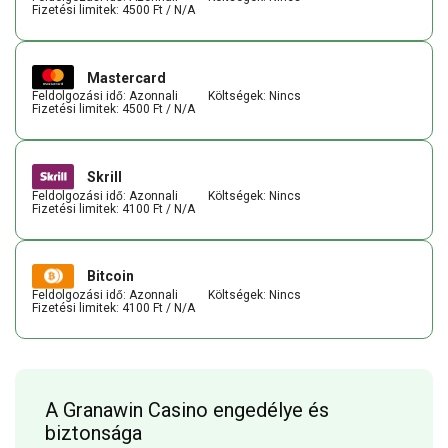
Fizetési limitek: 4500 Ft / N/A
Mastercard
Feldolgozási idő: Azonnali
Költségek: Nincs
Fizetési limitek: 4500 Ft / N/A
Skrill
Feldolgozási idő: Azonnali
Költségek: Nincs
Fizetési limitek: 4100 Ft / N/A
Bitcoin
Feldolgozási idő: Azonnali
Költségek: Nincs
Fizetési limitek: 4100 Ft / N/A
A Granawin Casino engedélye és
biztonsága