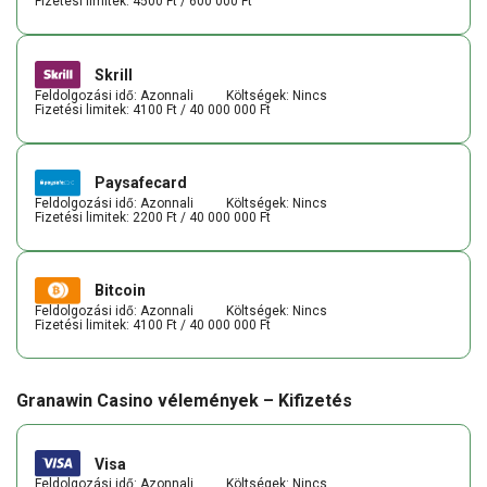
Fizetési limitek: 4500 Ft / 600 000 Ft
Skrill
Feldolgozási idő: Azonnali
Költségek: Nincs
Fizetési limitek: 4100 Ft / 40 000 000 Ft
Paysafecard
Feldolgozási idő: Azonnali
Költségek: Nincs
Fizetési limitek: 2200 Ft / 40 000 000 Ft
Bitcoin
Feldolgozási idő: Azonnali
Költségek: Nincs
Fizetési limitek: 4100 Ft / 40 000 000 Ft
Granawin Casino vélemények – Kifizetés
Visa
Feldolgozási idő: Azonnali
Költségek: Nincs