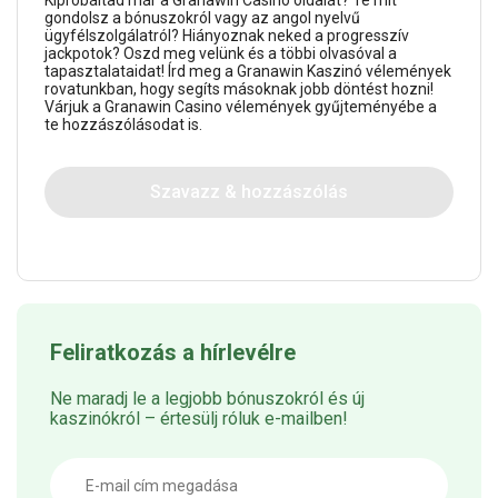
gondolsz a bónuszokról vagy az angol nyelvű
ügyfélszolgálatról? Hiányoznak neked a progresszív
jackpotok? Oszd meg velünk és a többi olvasóval a
tapasztalataidat! Írd meg a Granawin Kaszinó vélemények
rovatunkban, hogy segíts másoknak jobb döntést hozni!
Várjuk a Granawin Casino vélemények gyűjteményébe a
te hozzászólásodat is.
Szavazz & hozzászólás
Szavazz az értékelésért:
Szavazz az íróért:
Név
Feliratkozás a hírlevélre
E-mail
Ne maradj le a legjobb bónuszokról és új
kaszinókról – értesülj róluk e-mailben!
Hagyj megjegyzést