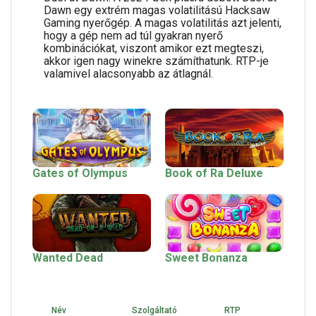
Dawn egy extrém magas volatilitású Hacksaw
Gaming nyerőgép. A magas volatilitás azt jelenti,
hogy a gép nem ad túl gyakran nyerő
kombinációkat, viszont amikor ezt megteszi,
akkor igen nagy winekre számíthatunk. RTP-je
valamivel alacsonyabb az átlagnál.
Gates of Olympus
Book of Ra Deluxe
Wanted Dead
Sweet Bonanza
Max.
Név
Szolgáltató
RTP
szorzó