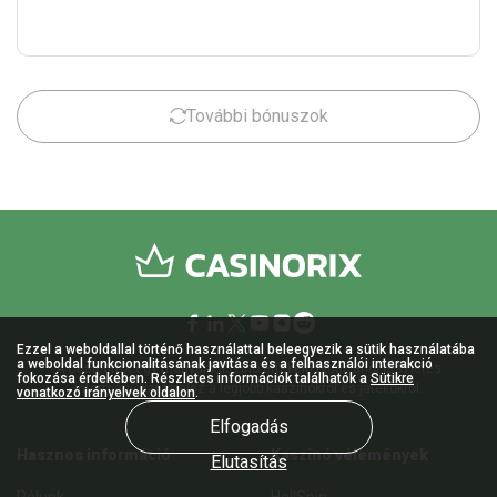
Játssz most
További bónuszok
Ezzel a weboldallal történő használattal beleegyezik a sütik használatába
a weboldal funkcionalitásának javítása és a felhasználói interakció
A CasinoRIX egy magyar kaszinó értékelő oldal, ahol részletes
fokozása érdekében. Részletes információk találhatók a
Sütikre
információkat találsz a legjobb kaszinókról és játékokról.
vonatkozó irányelvek oldalon
.
Elfogadás
Hasznos információ
Kaszinó vélemények
Elutasítás
Rólunk
HellSpin