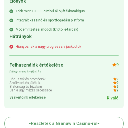
Előnyök
Több mint 10 000 címből álló játékkatalógus
Integrált kaszinó és sportfogadási platform
Modern fizetési módok (kripto, e-tárcák)
Hátrányok
Hiányoznak a nagy progresszív jackpotok
Felhasználók értékelése
9
Részletes értékelés
Bónuszok és promóciók
9
Szoftverek és játékok
9
Biztonság és bizalom
9
Banki ügyintézés sebessége
9
Szakértőink értékelése
Kiváló
Részletek a Granawin Casino-ról
Részletek a Granawin Casino-ról
🏢 Kaszinó neve