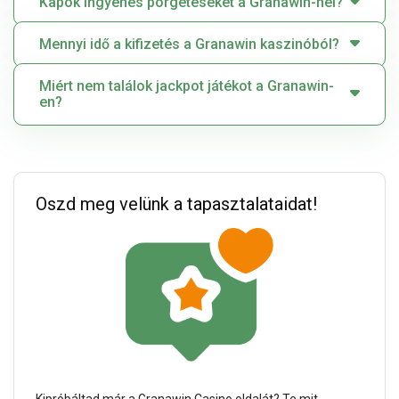
VPN nélkül is fogad magyar játékosokat. Az oldal magyar
Kapok ingyenes pörgetéseket a Granawin-nél?
nyelven is elérhető, a be- és kifizetés pedig akár forintban
Igen, az üdvözlő csomag két részletben összesen 170
is intézhető.
ingyenes pörgetést ad (120+50). Emellett a pénteki reload
Mennyi idő a kifizetés a Granawin kaszinóból?
bónusz is tartalmaz 50 pörgetést. Az alkalmazás
A kaszinó legfeljebb 72 órát ígér a feldolgozásra. Ez e-
„letöltéséért” szintén kaphatsz 10 free spint.
tárcák és kripto esetén a kifizetés gyorsabb,
Miért nem találok jackpot játékot a Granawin-
bankkártyáknál lassabb lehet. A minimálisan kifizethető
en?
összeg 4100/4500 forint körül van.
A Granawin jelenleg nem kínál Mega Moolah és WOWPot!
hálózati progresszív jackpot játékokat. A kínálatukban
főleg fix jackpotos nyerőgépek szerepelnek, a több millió
eurós nyereményalappal működő játékok egyelőre
hiányoznak.
Oszd meg velünk a tapasztalataidat!
Kipróbáltad már a Granawin Casino oldalát? Te mit