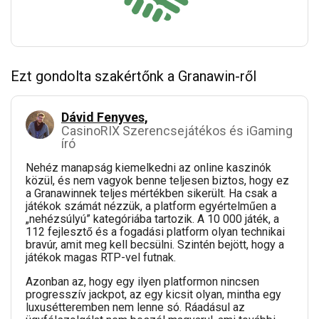
Ezt gondolta szakértőnk a Granawin-ről
Dávid Fenyves,
CasinoRIX Szerencsejátékos és iGaming
író
Nehéz manapság kiemelkedni az online kaszinók
közül, és nem vagyok benne teljesen biztos, hogy ez
a Granawinnek teljes mértékben sikerült. Ha csak a
játékok számát nézzük, a platform egyértelműen a
„nehézsúlyú” kategóriába tartozik. A 10 000 játék, a
112 fejlesztő és a fogadási platform olyan technikai
bravúr, amit meg kell becsülni. Szintén bejött, hogy a
játékok magas RTP-vel futnak.
Azonban az, hogy egy ilyen platformon nincsen
progresszív jackpot, az egy kicsit olyan, mintha egy
luxusétteremben nem lenne só. Ráadásul az