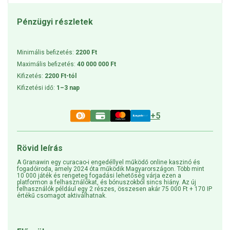
Pénzügyi részletek
Minimális befizetés:
2200 Ft
Maximális befizetés:
40 000 000 Ft
Kifizetés:
2200 Ft-tól
Kifizetési idő:
1–3 nap
+5
Rövid leírás
A Granawin egy curacao-i engedéllyel működő online kaszinó és
fogadóiroda, amely 2024 óta működik Magyarországon. Több mint
10 000 játék és rengeteg fogadási lehetőség várja ezen a
platformon a felhasználókat, és bónuszokból sincs hiány. Az új
felhasználók például egy 2 részes, összesen akár 75 000 Ft + 170 IP
értékű csomagot aktiválhatnak.