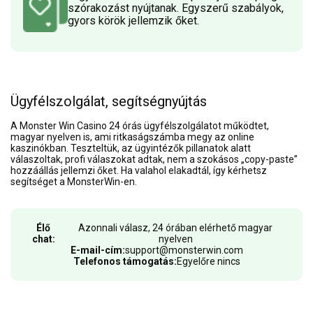
szórakozást nyújtanak. Egyszerű szabályok,
gyors körök jellemzik őket.
Ügyfélszolgálat, segítségnyújtás
A Monster Win Casino 24 órás ügyfélszolgálatot működtet,
magyar nyelven is, ami ritkaságszámba megy az online
kaszinókban. Teszteltük, az ügyintézők pillanatok alatt
válaszoltak, profi válaszokat adtak, nem a szokásos „copy-paste”
hozzáállás jellemzi őket. Ha valahol elakadtál, így kérhetsz
segítséget a MonsterWin-en.
Élő
Azonnali válasz, 24 órában elérhető magyar
chat:
nyelven
E-mail-cím:
support@monsterwin.com
Telefonos támogatás:
Egyelőre nincs