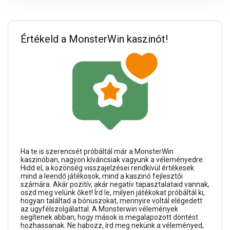
veszel benne a regisztráció után. Minden téted után
keresztül, vagy írj a kaszinónak e-mailben a
pontokat gyűjtesz, és így léphetsz feljebb a ranglétrán. A
support@monsterwin.com címen. A MonsterWin
magasabb szinteken nagyobb cashbacket, magasabb
vélemények csupa jót írnak a supportról.
kifizetési limiteket, saját VIP-menedzsert és exkluzív
promóciókat kapsz. A legmagasabb szinten akár 15%-os
Értékeld a MonsterWin kaszinót!
heti cashback is elérhető, de ezért meg kell dolgozni.
Ha te is szerencsét próbáltál már a MonsterWin
kaszinóban, nagyon kíváncsiak vagyunk a véleményedre.
Hidd el, a közönség visszajelzései rendkívül értékesek
mind a leendő játékosok, mind a kaszinó fejlesztői
számára. Akár pozitív, akár negatív tapasztalataid vannak,
oszd meg velünk őket! Írd le, milyen játékokat próbáltál ki,
hogyan találtad a bónuszokat, mennyire voltál elégedett
az ügyfélszolgálattal. A Monsterwin vélemények
segítenek abban, hogy mások is megalapozott döntést
hozhassanak. Ne habozz, írd meg nekünk a véleményed,