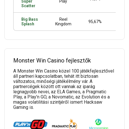
Super
Play
000x
Scatter
Big Bass
Reel
95,67%
5000x
Splash
Kingdom
Monster Win Casino fejlesztők
A Monster Win Casino közel 100 játékfejlesztővel
áll partneri kapcsolatban, tehát itt biztosan
változatos, minőségi játékélmény vár. A
partnercégek között ott vannak az iparág
legnagyobb nevei, az ELA Games, a Pragmatic
Play, a Play’n GO, a Novomatic, az Evolution és a
magas volatilitási szintjéről ismert Hacksaw
Gaming is.