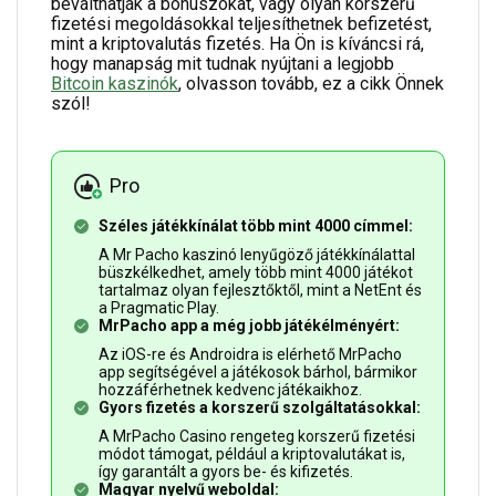
beválthatják a bónuszokat, vagy olyan korszerű
fizetési megoldásokkal teljesíthetnek befizetést,
️ Kifizetési arány
mint a kriptovalutás fizetés. Ha Ön is kíváncsi rá,
92%
hogy manapság mit tudnak nyújtani a legjobb
Bitcoin kaszinók
, olvasson tovább, ez a cikk Önnek
💸 Kifizetési napok
szól!
0-1 nap
💰 Max Jackpot
2 000 000 USD
Pro
🌍 Nyelvek
Széles játékkínálat több mint 4000 címmel:
Angol, magyar, német +14 további nyelv
A Mr Pacho kaszinó lenyűgöző játékkínálattal
💁 Ügyfélszolgálat
büszkélkedhet, amely több mint 4000 játékot
E-mail, élő chat
tartalmaz olyan fejlesztőktől, mint a NetEnt és
a Pragmatic Play.
MrPacho app a még jobb játékélményért:
Az iOS-re és Androidra is elérhető MrPacho
app segítségével a játékosok bárhol, bármikor
hozzáférhetnek kedvenc játékaikhoz.
Gyors fizetés a korszerű szolgáltatásokkal:
A MrPacho Casino rengeteg korszerű fizetési
módot támogat, például a kriptovalutákat is,
így garantált a gyors be- és kifizetés.
Magyar nyelvű weboldal: