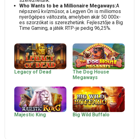
szerezhetünk.
Who Wants to be a Millionaire Megaways:
A
népszerű kvízműsor, a Legyen Ön is milliomos
nyerőgépes változata, amelyben akár 50 000x-
es szorzókat is szerezhetünk. Fejlesztője a Big
Time Gaming, a játék RTP-je pedig 96,25%.
Legacy of Dead
The Dog House
Megaways
Majestic King
Big Wild Buffalo