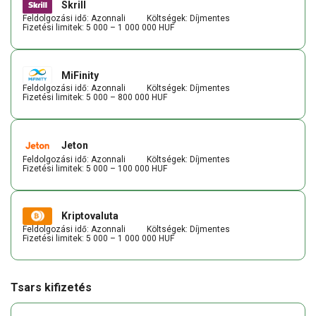
Skrill
Feldolgozási idő: Azonnali
Költségek: Díjmentes
Fizetési limitek: 5 000 – 1 000 000 HUF
MiFinity
Feldolgozási idő: Azonnali
Költségek: Díjmentes
Fizetési limitek: 5 000 – 800 000 HUF
Jeton
Feldolgozási idő: Azonnali
Költségek: Díjmentes
Fizetési limitek: 5 000 – 100 000 HUF
Kriptovaluta
Feldolgozási idő: Azonnali
Költségek: Díjmentes
Fizetési limitek: 5 000 – 1 000 000 HUF
Tsars kifizetés