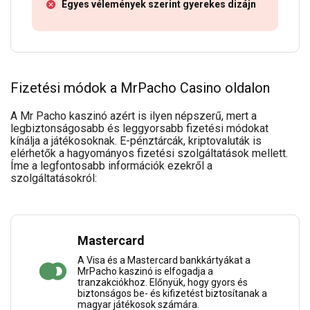
Egyes vélemények szerint gyerekes dizájn
Fizetési módok a MrPacho Casino oldalon
A Mr Pacho kaszinó azért is ilyen népszerű, mert a
legbiztonságosabb és leggyorsabb fizetési módokat
kínálja a játékosoknak. E-pénztárcák, kriptovaluták is
elérhetők a hagyományos fizetési szolgáltatások mellett.
Íme a legfontosabb információk ezekről a
szolgáltatásokról:
Mastercard
A Visa és a Mastercard bankkártyákat a
MrPacho kaszinó is elfogadja a
tranzakciókhoz. Előnyük, hogy gyors és
biztonságos be- és kifizetést biztosítanak a
magyar játékosok számára.