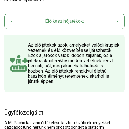
Élő kaszinójátékok:
Az élő játékok azok, amelyeket valódi krupiék
vezetnek és élő közvetítéssel játszhatók.
Ezek a játékok valós időben zajlanak, és a
játékosok interaktív módon vehetnek részt
bennük, sőt, még akár chatelhetnek is
közben. Az élő játékok rendkívül élethű
kaszinós élményt teremtenek, akárhol is
járunk éppen.
Ügyfélszolgálat
A Mr Pacho kaszinó értékelése közben kiváló élményekkel
gazdagodtunk, nekünk nem okozott gondot a platform