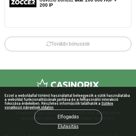
Üdvözlő bónusz
akár 200 000 HUF +
200 IP
Játssz most
További bónuszok
Ezzel a weboldallal történő használattal beleegyezik a sütik használatába
a weboldal funkcionalitásának javítása és a felhasználói interakció
fokozása érdekében. Részletes információk találhatók a
Sütikre
vonatkozó irányelvek oldalon
.
A CasinoRIX egy magyar kaszinó értékelő oldal, ahol részletes
Elfogadás
információkat találsz a legjobb kaszinókról és játékokról.
Elutasítás