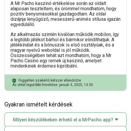
A Mr Pacho kaszinó értékelése során az oldalt
alaposan teszteltem, és örömmel mondhatom, hogy
pozitív benyomásokkal gazdagodtam. Az oldal
dizájnja lenyűgöző, meseszerű-animés stílusa igazán
egyedülálló.
Az alkalmazás szintén kiválóan működik mobilon, így
a legtöbb játékot bárhol és bármikor elindíthatjuk. A
játékkínálat és a bónuszok is első osztályúak, és a
magyar nyelvű weboldal is jól működik.
Összességében tehát azt mondhatom, hogy a Mr
Pacho Casino egy remek új kaszinó, amelyet
mindenkinek érdemes kipróbálni.
Független szakértő kétszer ellenőrizte
Az oldal legutóbbi frissítése: január 3, 2025, 13:30
Gyakran ismételt kérdések
Milyen készülékeken érhető el a MrPacho app?
A MrPacho app szinte az összes készüléken használható,