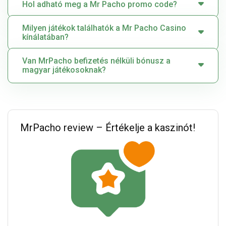
legyen szó akár iOS vagy Android táblagépről,
Hol adható meg a Mr Pacho promo code?
okostelefonról vagy asztali számítógépről. Azt azonban
A MrPacho promóciós kód többféleképpen is megadható.
érdemes megemlíteni, hogy az applikáció valójában egy
Ha már regisztrációkor rendelkezik ilyen kóddal, azt a
Milyen játékok találhatók a Mr Pacho Casino
bővítmény, amely hozzáadja a mobilbarát oldalt a
„Regisztráció” gombra kattintva adhatja meg. Itt
kezdőképernyőhöz.
kínálatában?
megjelenik egy „Van promóciós kódom” lehetőség, erre
kell klikkelni a Mr Pacho casino promo code beírásához.
Természetesen igen! A MrPacho Casino egy megbízható,
jó hírnévvel rendelkező oldal, amely a Curacao eGaming
Van MrPacho befizetés nélküli bónusz a
által kiadott engedéllyel rendelkezik. Ez a licenc garantálja,
magyar játékosoknak?
hogy az oldal mindenben megfelel a hatályos
jogszabályoknak és előírásoknak.
A MrPacho kaszinó oldalán számos izgalmas bónuszt
beválthatnak a felhasználók, jelenleg azonban MrPacho
no deposit bonus nem érhető el Magyarországon. Ha a
helyzet változik, mi leszünk az elsők, akik beszámolnak a
Mr Pacho no deposit bonus codes létezéséről, ezért is
érdemes követni az oldalunkat.
MrPacho review – Értékelje a kaszinót!