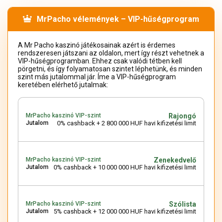
MrPacho vélemények – VIP-hűségprogram
A Mr Pacho kaszinó játékosainak azért is érdemes
rendszeresen játszani az oldalon, mert így részt vehetnek a
VIP-hűségprogramban. Ehhez csak valódi tétben kell
pörgetni, és így folyamatosan szintet léphetünk, és minden
szint más jutalommal jár. Íme a VIP-hűségprogram
keretében elérhető jutalmak:
Rajongó
MrPacho kaszinó VIP-szint
0% cashback + 2 800 000 HUF havi kifizetési limit
Jutalom
Zenekedvelő
MrPacho kaszinó VIP-szint
0% cashback + 10 000 000 HUF havi kifizetési limit
Jutalom
Szólista
MrPacho kaszinó VIP-szint
5% cashback + 12 000 000 HUF havi kifizetési limit
Jutalom