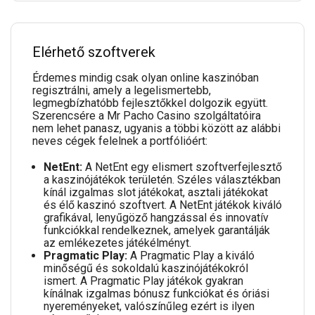
Elérhető szoftverek
Érdemes mindig csak olyan online kaszinóban
regisztrálni, amely a legelismertebb,
legmegbízhatóbb fejlesztőkkel dolgozik együtt.
Szerencsére a Mr Pacho Casino szolgáltatóira
nem lehet panasz, ugyanis a többi között az alábbi
neves cégek felelnek a portfólióért:
NetEnt:
A NetEnt egy elismert szoftverfejlesztő
a kaszinójátékok területén. Széles választékban
kínál izgalmas slot játékokat, asztali játékokat
és élő kaszinó szoftvert. A NetEnt játékok kiváló
grafikával, lenyűgöző hangzással és innovatív
funkciókkal rendelkeznek, amelyek garantálják
az emlékezetes játékélményt.
Pragmatic Play:
A Pragmatic Play a kiváló
minőségű és sokoldalú kaszinójátékokról
ismert. A Pragmatic Play játékok gyakran
kínálnak izgalmas bónusz funkciókat és óriási
nyereményeket, valószínűleg ezért is ilyen