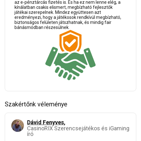
az e-pénztárcás fizetés is. És ha ez nem lenne elég, a
kínálatban csakis elismert, megbízható fejlesztők
játékai szerepelnek. Mindez együttesen azt
eredményezi, hogy a játékosok rendkívül megbízható,
biztonságos felületen játszhatnak, és mindig fair
bánásmódban részesülnek.
Szakértőnk véleménye
Dávid Fenyves,
CasinoRIX Szerencsejátékos és iGaming
író