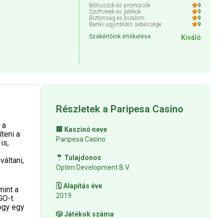
Bónuszok és promóciók
9
Szoftverek és játékok
9
Biztonság és bizalom
9
Banki ügyintézés sebessége
9
Szakértőink értékelése
Kiváló
Részletek a Paripesa Casino
 a
🏢 Kaszinó neve
teni a
Paripesa Casino
is,
🤵 Tulajdonos
áltani,
Optim Development B.V.
🗓️ Alapítás éve
mint a
2019
GO-t.
ogy egy
🎲 Játékok száma