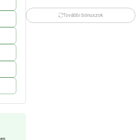
További bónuszok
ren.