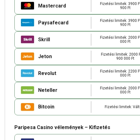
Fizetési limitek: 3900 F
Mastercard
900 Ft
Fizetési limitek: 3900 F
Paysafecard
900 Ft
Fizetési limitek: 2000 F
Skrill
000 Ft
Fizetési limitek: 2000 F
Jeton
900 000 Ft
Fizetési limitek: 2200 F
Revolut
000 Ft
Fizetési limitek: 2000 F
Neteller
000 Ft
Bitcoin
Fizetési limitek: Vál
Paripesa Casino vélemények – Kifizetés