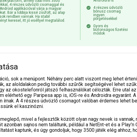
Androidra is
ték-platform, amely több mint 3500
ékkal, 4 részes üdvözlő csomaggal és
4 részes üdvözlő
e Android applikációval várja a magyar
bónusz csomag
at. Bár a lobbija kissé zsúfolt, az alap
ingyen
sok rendben vannak. Ha stabil
pörgetésekkel
nyt keresel, itt jó eséllyel megtalálod.
Gyors és
biztonságos fizetési
módok
atása
áció, sok a menüpont. Néhány perc alatt viszont meg lehet érteni
k, az aloldalakon pedig további szűrők segítségével lehet szűkí
gy az okostelefonról játszó felhasználókat célozták. Erre utal az 
 elérhető egy Paripesa app is, iOS-re és Androidra egyaránt. A
n írnak. A 4 részes üdvözlő csomagot valóban érdemes lehet bev
ssünk el kaszinózni.
 meglepő, mivel a fejlesztők között olyan nagy nevek is vannak, 
azonban sajnos nem találtunk, például a NetEnt-et és a Play’n 
atást kaptunk, és úgy gondoljuk, hogy 3500 játék elég ahhoz, h