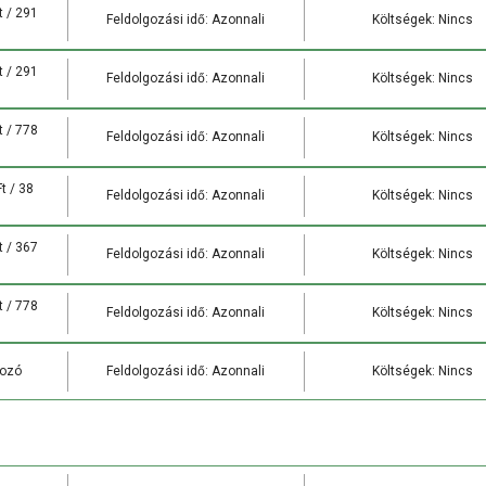
t / 291
Feldolgozási idő: Azonnali
Költségek: Nincs
t / 291
Feldolgozási idő: Azonnali
Költségek: Nincs
t / 778
Feldolgozási idő: Azonnali
Költségek: Nincs
t / 38
Feldolgozási idő: Azonnali
Költségek: Nincs
t / 367
Feldolgozási idő: Azonnali
Költségek: Nincs
t / 778
Feldolgozási idő: Azonnali
Költségek: Nincs
tozó
Feldolgozási idő: Azonnali
Költségek: Nincs