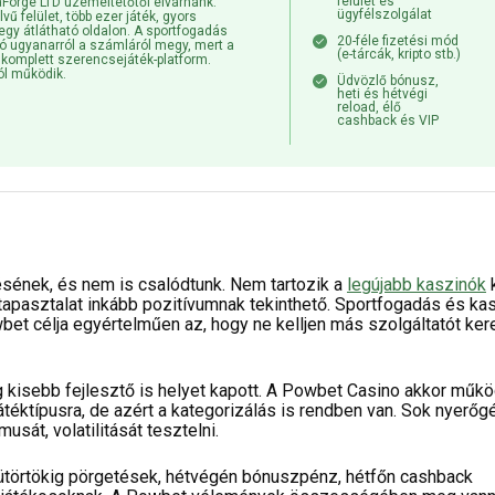
felület és
Forge LTD üzemeltetőtől elvárnánk:
ügyfélszolgálat
ű felület, több ezer játék, gyors
 egy átlátható oldalon. A sportfogadás
20-féle fizetési mód
ó ugyanarról a számláról megy, mert a
(e-tárcák, kripto stb.)
komplett szerencsejáték-platform.
jól működik.
Üdvözlő bónusz,
heti és hétvégi
reload, élő
cashback és VIP
ésének, és nem is csalódtunk. Nem tartozik a
legújabb kaszinók
apasztalat inkább pozitívumnak tekinthető. Sportfogadás és ka
bet célja egyértelműen az, hogy ne kelljen más szolgáltatót ker
eg kisebb fejlesztő is helyet kapott. A Powbet Casino akkor műkö
játéktípusra, de azért a kategorizálás is rendben van. Sok nyerőg
usát, volatilitását tesztelni.
sütörtökig pörgetések, hétvégén bónuszpénz, hétfőn cashback