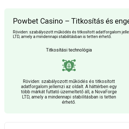
Powbet Casino – Titkosítás és eng
Röviden: szabályozott működés és titkosított adatforgalom jelle
LTD, amely a mindennapi stabilitásban is tetten érhető.
Titkosítási technológia
Röviden: szabályozott működés és titkosított
adatforgalom jellemzi az oldalt. A háttérben egy
több márkát futtató üzemeltető áll, a NovaForge
LTD, amely a mindennapi stabilitásban is tetten
érhető.