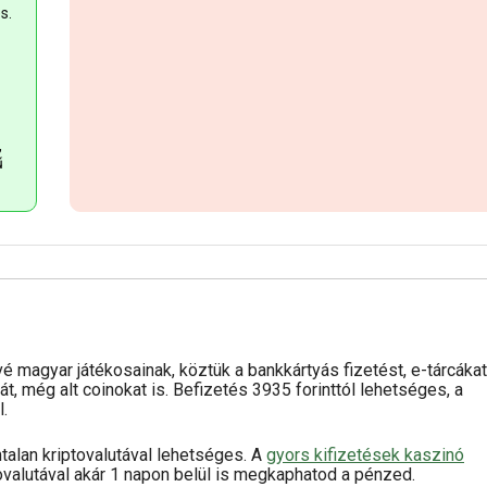
s.
,
ű
 magyar játékosainak, köztük a bankkártyás fizetést, e-tárcákat,
át, még alt coinokat is. Befizetés 3935 forinttól lehetséges, a
.
talan kriptovalutával lehetséges. A
gyors kifizetések kaszinó
tovalutával akár 1 napon belül is megkaphatod a pénzed.