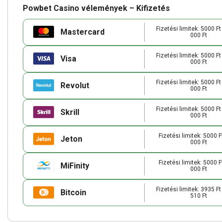
Powbet Casino vélemények – Kifizetés
Fizetési limitek: 5000 Ft
Mastercard
000 Ft
Fizetési limitek: 5000 Ft
Visa
000 Ft
Fizetési limitek: 5000 Ft
Revolut
000 Ft
Fizetési limitek: 5000 Ft
Skrill
000 Ft
Fizetési limitek: 5000 F
Jeton
000 Ft
Fizetési limitek: 5000 F
MiFinity
000 Ft
Fizetési limitek: 3935 Ft
Bitcoin
510 Ft