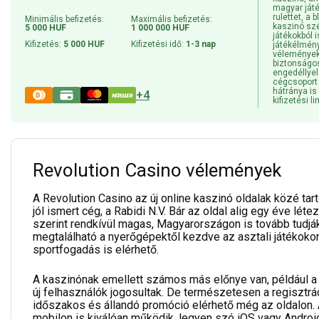
magyar játé
rulettet, a 
Minimális befizetés:
Maximális befizetés:
kaszinó szé
5 000 HUF
1 000 000 HUF
játékokból i
Kifizetés:
5 000 HUF
Kifizetési idő:
1-3 nap
játékélmény
vélemények
biztonságos
engedéllyel
cégcsoport 
hátránya is
+4
kifizetési 
Revolution Casino vélemények
A Revolution Casino az új online kaszinó oldalak közé ta
jól ismert cég, a Rabidi N.V. Bár az oldal alig egy éve léte
szerint rendkívül magas, Magyarországon is tovább tudjá
megtalálható a nyerőgépektől kezdve az asztali játékokon
sportfogadás is elérhető.
A kaszinónak emellett számos más előnye van, például 
új felhasználók jogosultak. De természetesen a regisztrá
időszakos és állandó promóció elérhető még az oldalon. 
mobilon is kiválóan működik, legyen szó iOS vagy Androi