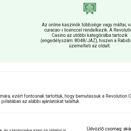
Az online kaszinók többsége vagy máltai, 
curacao-i licenccel rendelkezik. A Revolut
Casino az utóbbi kategóriába tartozik
(engedélyszám: 8048/JAZ), hiszen a Rabidi 
üzemelteti az oldalt.
mára, ezért fontosnak tartottuk, hogy bemutassuk a Revolution 
pillatában az alábbi ajánlatokat találtuk.
Üdvözlő csomag: aká
e, és szerencsére ezen az oldalon is