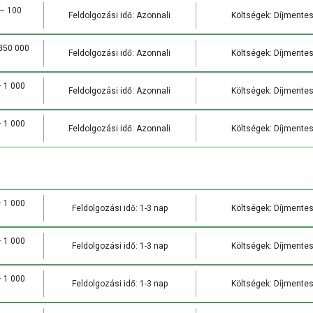
 – 100
Feldolgozási idő: Azonnali
Költségek: Díjmente
 350 000
Feldolgozási idő: Azonnali
Költségek: Díjmente
– 1 000
Feldolgozási idő: Azonnali
Költségek: Díjmente
– 1 000
Feldolgozási idő: Azonnali
Költségek: Díjmente
– 1 000
Feldolgozási idő: 1-3 nap
Költségek: Díjmente
– 1 000
Feldolgozási idő: 1-3 nap
Költségek: Díjmente
– 1 000
Feldolgozási idő: 1-3 nap
Költségek: Díjmente