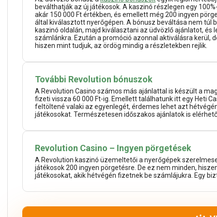
beválthatják az új játékosok. A kaszinó részlegen egy 100%
akár 150 000 Ft értékben, és emellett még 200 ingyen pörge
által kiválasztott nyerőgépen. A bónusz beváltása nem túl bo
kaszinó oldalán, majd kiválasztani az üdvözlő ajánlatot, és 
számlánkra. Ezután a promóció azonnal aktiválásra kerül, d
hiszen mint tudjuk, az ördög mindig a részletekben rejlik.
További Revolution bónuszok
A Revolution Casino számos más ajánlattal is készült a ma
fizeti vissza 60 000 Ft-ig. Emellett találhatunk itt egy Het
feltöltené valaki az egyenlegét, érdemes lehet azt hétvégé
játékosokat. Természetesen időszakos ajánlatok is elérhető
Revolution Casino – Ingyen pörgetések
A Revolution kaszinó üzemeltetői a nyerőgépek szerelmese
játékosok 200 ingyen pörgetésre. De ez nem minden, hiszen
játékosokat, akik hétvégén fizetnek be számlájukra. Egy bi