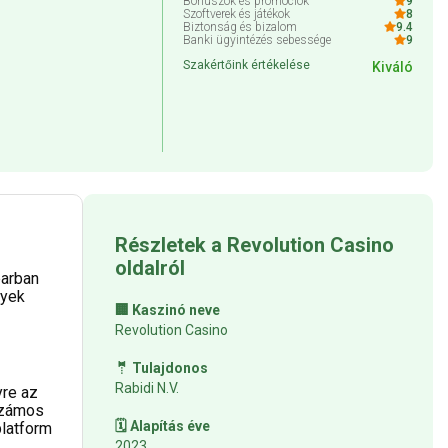
Bónuszok és promóciók
9
Szoftverek és játékok
8
Biztonság és bizalom
9.4
Banki ügyintézés sebessége
9
Szakértőink értékelése
Kiváló
Részletek a Revolution Casino
oldalról
parban
nyek
🏢 Kaszinó neve
Revolution Casino
🤵 Tulajdonos
Rabidi N.V.
yre az
 számos
🗓️ Alapítás éve
platform
2023