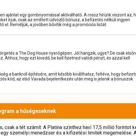
en ajánlat egy gombnyomással aktiválható. A rossz hírünk viszont az, 
et írjuk, csak az említett üdvözlő bónusz, a befizetés nélküli ingyen
 el. Reméljük, a jövőben bővítik még a promóciós listát.
pörgetés a The Dog House nyerőgépen. Jól hangzik, ugye? De csak elsőr
Ahhoz, hogy ezt kivedd, be kell fizetned valódi pénzt, és azzal kell
 a bankroll építésére, amit később kiválthatsz, feltéve, hogy befizet
ós kód, az első Vavada bejelentkezés után meg is jelenik a bónuszok
ogram a hűségeseknek
 csak a tét számít. A Platina szinthez havi 17,5 millió forintot ke
om egy személyi menedzser és a kifizetési limitek megemelése. 