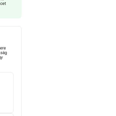
ncet
zere
tság
gy