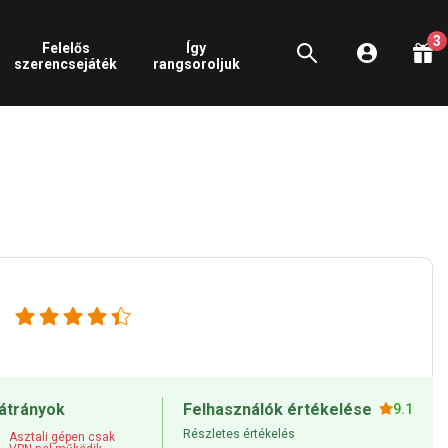
3
Felelős
Így
szerencsejáték
rangsoroljuk
Üdvözlő bónusz
akár 1 500 EUR +
150 IP
Játssz most
Üdvözlő bónusz
akár 800 000 HUF
+ 300 IP
Játssz most
Játssz most
Üdvözlő bónusz
100% akár
200 000 HUF + 200 IP
Játssz most
átrányok
Felhasználók értékelése
9.1
Részletes értékelés
Asztali gépen csak