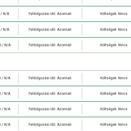
 / N/A
Feldolgozási idő: Azonnali
Költségek: Nincs
 / N/A
Feldolgozási idő: Azonnali
Költségek: Nincs
ó / N/A
Feldolgozási idő: Azonnali
Költségek: Nincs
t / N/A
Feldolgozási idő: Azonnali
Költségek: Nincs
t / N/A
Feldolgozási idő: Azonnali
Költségek: Nincs
t / N/A
Feldolgozási idő: Azonnali
Költségek: Nincs
t / N/A
Feldolgozási idő: Azonnali
Költségek: Nincs