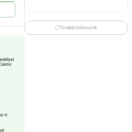
Játssz most
További bónuszok
edéllyel
 Casino
ao-n
tt