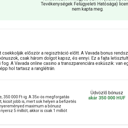
Tevékenységek Felügyeleti Hatósága) lice
nem kapta meg.
t csekkolják először a regisztráció előtt. A Vavada bonus rends
nuszok, csak három dolgot kapsz, és ennyi. Ez a fajta letisztul
i fog. A Vavada online casino a transzparenciára esküszik: van e
épp hol tartasz a ranglétrán.
Üdvözlő bónusz
e, 350 000 Ft-ig. A 35x-ös megforgatás
akár 350 000 HUF
 kicsit jobb is, mert sok helyen a befizetés
y a nyereményed maximum a bónusz
Igényelje a bónuszt
ersz 5 milliót, akkor is csak 1 milliót