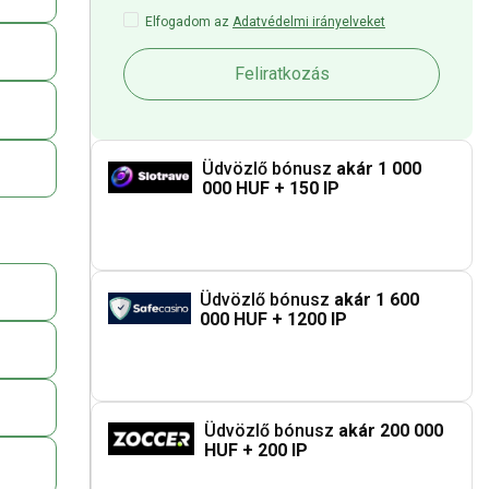
Elfogadom az
Adatvédelmi irányelveket
Feliratkozás
Üdvözlő bónusz
akár 1 000
000 HUF + 150 IP
Játssz most
Üdvözlő bónusz
akár 1 600
000 HUF + 1200 IP
Játssz most
Üdvözlő bónusz
akár 200 000
HUF + 200 IP