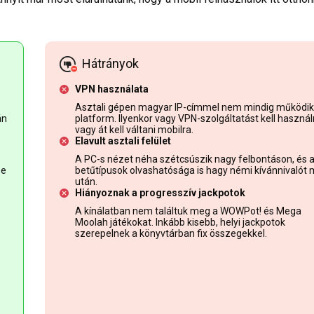
Hátrányok
VPN használata
Asztali gépen magyar IP-címmel nem mindig működik
án
platform. Ilyenkor vagy VPN-szolgáltatást kell használn
vagy át kell váltani mobilra.
Elavult asztali felület
A PC-s nézet néha szétcsúszik nagy felbontáson, és 
be
betűtípusok olvashatósága is hagy némi kívánnivalót
után.
Hiányoznak a progresszív jackpotok
A kínálatban nem találtuk meg a WOWPot! és Mega
Moolah játékokat. Inkább kisebb, helyi jackpotok
szerepelnek a könyvtárban fix összegekkel.