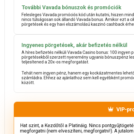
További Vavada bónuszok és promóciók
Felesleges Vavada promóciós kód után kutatni, hiszen mind
nincs túlságosan sok állandó Vavada bonus. Amikor ezt a cikk
pörgetések és egy havi elszámolású kaszinó cashback érhető
Ingyenes pörgetések, akár befizetés nélkül
A híres befizetés nélküli Vavada Casino bonus: 100 ingyen 
pörgetésekből szerzett nyeremény ugyanis bónuszpénz lesz. 
teljesítened a 20x-os megforgatást.
Tehát nem ingyen pénz, hanem egy kockázatmentes lehetőség
számládra. Ehhez az ajánlathoz sem kell egyébként promóci
között.
VIP-pr
Hat szint, a Kezdőtől a Platináig. Nincs pontgyűjtögetés,
megforgatni (nem elveszíteni, megforgatni!). A jutal