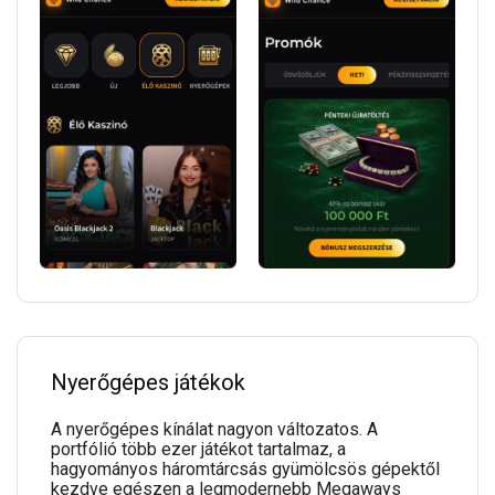
Nyerőgépes játékok
A nyerőgépes kínálat nagyon változatos. A
portfólió több ezer játékot tartalmaz, a
hagyományos háromtárcsás gyümölcsös gépektől
kezdve egészen a legmodernebb Megaways