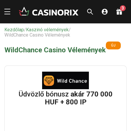
3
Üdvözlő bónusz
akár
1 500 EUR + 150 IP
Kezdőlap
/
Kaszinó vélemények
/
WildChance Casino Vélemények
Játssz most
ÚJ
WildChance Casino Vélemények
Üdvözlő bónusz
akár
800 000 HUF + 300 IP
Játssz most
Üdvözlő bónusz
100% akár
200 000 HUF + 200 IP
Üdvözlő bónusz
akár 770 000
HUF + 800 IP
Játssz most
Játssz most