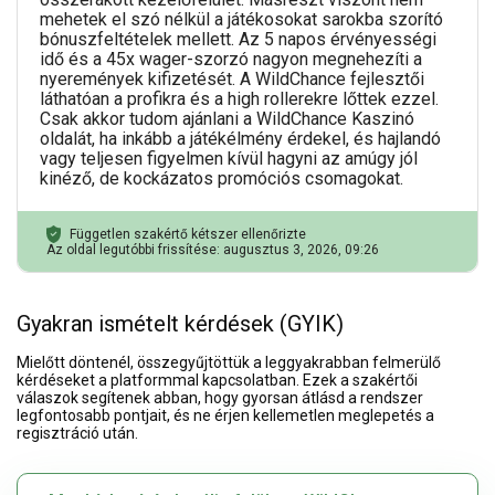
mehetek el szó nélkül a játékosokat sarokba szorító
bónuszfeltételek mellett. Az 5 napos érvényességi
idő és a 45x wager-szorzó nagyon megnehezíti a
nyeremények kifizetését. A WildChance fejlesztői
láthatóan a profikra és a high rollerekre lőttek ezzel.
Csak akkor tudom ajánlani a WildChance Kaszinó
oldalát, ha inkább a játékélmény érdekel, és hajlandó
vagy teljesen figyelmen kívül hagyni az amúgy jól
kinéző, de kockázatos promóciós csomagokat.
Független szakértő kétszer ellenőrizte
Az oldal legutóbbi frissítése: augusztus 3, 2026, 09:26
Gyakran ismételt kérdések (GYIK)
Mielőtt döntenél, összegyűjtöttük a leggyakrabban felmerülő
kérdéseket a platformmal kapcsolatban. Ezek a szakértői
válaszok segítenek abban, hogy gyorsan átlásd a rendszer
legfontosabb pontjait, és ne érjen kellemetlen meglepetés a
regisztráció után.