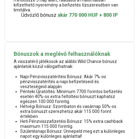
mindössze 5 nap alatt, ráadásul a maximálisan
kifizethető nyeremény a befizetés tízszeresében van
limitálva.
Üdvözlő bónusz
akár 770 000 HUF + 800 IP
Igényelje a bónuszt
Bónuszok a meglévő felhasználóknak
A visszatérő játékosok az alábbi Wild Chance bónusz
ajánlatok közül válogathatnak:
Napi Pénzvisszatérítési Bónusz: Akár 7%-os
pénzvisszatérítés a napi befizetéseid és
veszteségeid alapján.
Pénteki Újratöltés: Minimum 7700 forintos befizetés
esetén 40%-os extra feltöltési bónuszt kaphatsz
egészen 100 000 forintig.
Hétvégi Bónusz: Szombaton és vasárnap 50%-os
extra bónuszt szerezhetsz akár 115 000 forint
értékben.
Heti Pénzvisszafizetési Bónusz: 15% extra cashback
maximum 115 000 forintig.
Születésnapi Bónusz: Ünnepeld meg ezt a különleges
napot egy különleges ajánlattal!