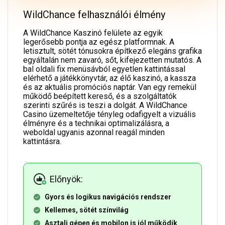
WildChance felhasználói élmény
A WildChance Kaszinó felülete az egyik
legerősebb pontja az egész platformnak. A
letisztult, sötét tónusokra építkező elegáns grafika
egyáltalán nem zavaró, sőt, kifejezetten mutatós. A
bal oldali fix menüsávból egyetlen kattintással
elérhető a játékkönyvtár, az élő kaszinó, a kassza
és az aktuális promóciós naptár. Van egy remekül
működő beépített kereső, és a szolgáltatók
szerinti szűrés is teszi a dolgát. A WildChance
Casino üzemeltetője tényleg odafigyelt a vizuális
élményre és a technikai optimalizálásra, a
weboldal ugyanis azonnal reagál minden
kattintásra.
Előnyök:
Gyors és logikus navigációs rendszer
Kellemes, sötét színvilág
Asztali gépen és mobilon is jól működik