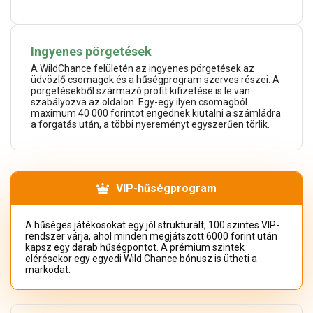
Ingyenes pörgetések
A WildChance felületén az ingyenes pörgetések az
üdvözlő csomagok és a hűségprogram szerves részei. A
pörgetésekből származó profit kifizetése is le van
szabályozva az oldalon. Egy-egy ilyen csomagból
maximum 40 000 forintot engednek kiutalni a számládra
a forgatás után, a többi nyereményt egyszerűen törlik.
VIP-hűségprogram
A hűséges játékosokat egy jól strukturált, 100 szintes VIP-
rendszer várja, ahol minden megjátszott 6000 forint után
kapsz egy darab hűségpontot. A prémium szintek
elérésekor egy egyedi Wild Chance bónusz is ütheti a
markodat.