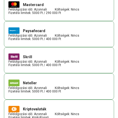
Mastercard
Feldolgozási idő: Azonnali
Költségek: Nincs
Fizetési limitek: 5000 Ft / 290 000 Ft
Paysafecard
Feldolgozási idő: Azonnali
Költségek: Nincs
Fizetési limitek: 5000 Ft / 400 000 Ft
Skrill
Feldolgozási idő: Azonnali
Költségek: Nincs
Fizetési limitek: 5000 Ft / 400 000 Ft
Neteller
Feldolgozási idő: Azonnali
Költségek: Nincs
Fizetési limitek: 5000 Ft / 400 000 Ft
Kriptovaluták
Feldolgozási idő: Azonnali
Költségek: Nincs
Fizetési limitek: Kriptofüggő