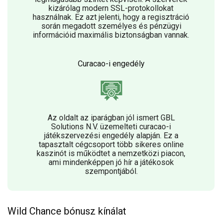
kizárólag modern SSL-protokollokat
használnak. Ez azt jelenti, hogy a regisztráció
során megadott személyes és pénzügyi
információid maximális biztonságban vannak.
Curacao-i engedély
Az oldalt az iparágban jól ismert GBL
Solutions N.V. üzemelteti curacao-i
játékszervezési engedély alapján. Ez a
tapasztalt cégcsoport több sikeres online
kaszinót is működtet a nemzetközi piacon,
ami mindenképpen jó hír a játékosok
szempontjából.
Wild Chance bónusz kínálat