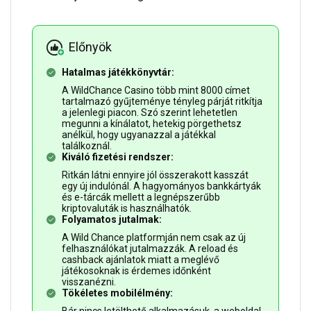
️ Kifizetési arány
95%
💰 Max Jackpot
Előnyök
Mega Moolah
Hatalmas játékkönyvtár:
🌍 Nyelvek
A WildChance Casino több mint 8000 címet
Magyar, angol, lengyel, görög, olasz, dán, spanyol,
tartalmazó gyűjteménye tényleg párját ritkítja
francia, portugál, német
a jelenlegi piacon. Szó szerint lehetetlen
megunni a kínálatot, hetekig pörgethetsz
💁 Ügyfélszolgálat
anélkül, hogy ugyanazzal a játékkal
E-mail, 24 órás élő chat
találkoznál.
Kiváló fizetési rendszer:
Ritkán látni ennyire jól összerakott kasszát
egy új indulónál. A hagyományos bankkártyák
és e-tárcák mellett a legnépszerűbb
kriptovaluták is használhatók.
Folyamatos jutalmak:
A Wild Chance platformján nem csak az új
felhasználókat jutalmazzák. A reload és
cashback ajánlatok miatt a meglévő
játékosoknak is érdemes időnként
visszanézni.
Tökéletes mobilélmény:
Bár nincs letölthető alkalmazásuk, a weboldal