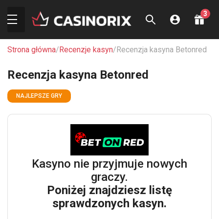
3
Bonus powitalny
300% do
9 000 PLN + 300 FS
Strona główna
/
Recenzje kasyn
/
Recenzja kasyna Betonred
Zagraj teraz
Recenzja kasyna Betonred
Bonus powitalny
do
NAJLEPSZE GRY
10 000 PLN + 225 FS
Zagraj teraz
Pakiet powitalny
do
45 000 PLN + 500 FS
Kasyno nie przyjmuje nowych
graczy.
Zagraj teraz
Poniżej znajdziesz listę
sprawdzonych kasyn.