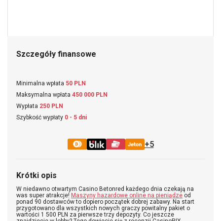
Graj teraz
Szczegóły finansowe
Minimalna wpłata
50 PLN
Maksymalna wpłata
450 000 PLN
Wypłata
250 PLN
Szybkość wypłaty
0 - 5 dni
+5
Krótki opis
W niedawno otwartym Casino Betonred każdego dnia czekają na
was super atrakcje!
Maszyny hazardowe online na pieniądze
od
ponad 90 dostawców to dopiero początek dobrej zabawy. Na start
przygotowano dla wszystkich nowych graczy powitalny pakiet o
wartości 1 500 PLN za pierwsze trzy depozyty. Co jeszcze
znajdziecie w lobby? Tego dowiecie się z recenzji CasinoRIX.