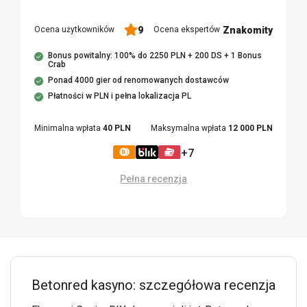
9
Znakomity
Ocena użytkowników
Ocena ekspertów
Bonus powitalny: 100% do 2250 PLN + 200 DS + 1 Bonus
Crab
Ponad 4000 gier od renomowanych dostawców
Płatności w PLN i pełna lokalizacja PL
Minimalna wpłata
40 PLN
Maksymalna wpłata
12 000 PLN
+7
Pełna recenzja
Graj teraz TikiTaka
Betonred kasyno: szczegółowa recenzja