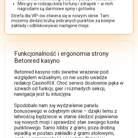
Mini gry w rodzaju koła fortuny i zdrapek – w nich
nagrodami są darmowe spiny i gotówka
Strefa dla VIP-ów otwiera się w nowym oknie. Tam
możemy śledzić liczbę zebranych punktów za kolejne
zakłady i odblokowywać następne misje.
Funkcjonalność i ergonomia strony
Betonred kasyno
Betonred kasyno robi świetne wrażenie pod
względem wizualnym, co nie uszło uwadze
redakcji CasinoRIX. Choć serwis dosłownie pęka w
szwach od funkcji, gier i rozmaitych sekcji,
nawigacja jest tu intuicyjna.
Spodobało nam się wydzielenie panelu
bonusowego w odrębnym oknie – dzięki temu z
łatwością będziecie w stanie śledzić pojawienie
się nowych misji i sprawdzić stan swojego konta
punktowego. Samo lobby z grami, poza drobną
wpadką w postaci zakładki z grami stołowymi,