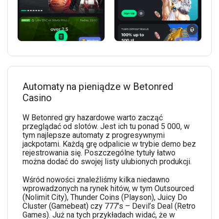
Automaty na pieniądze w Betonred
Casino
W Betonred gry hazardowe warto zacząć
przeglądać od slotów. Jest ich tu ponad 5 000, w
tym najlepsze automaty z progresywnymi
jackpotami. Każdą grę odpalicie w trybie demo bez
rejestrowania się. Poszczególne tytuły łatwo
można dodać do swojej listy ulubionych produkcji.
Wśród nowości znaleźliśmy kilka niedawno
wprowadzonych na rynek hitów, w tym Outsourced
(Nolimit City), Thunder Coins (Playson), Juicy Do
Cluster (Gamebeat) czy 777’s – Devil’s Deal (Retro
Games). Już na tych przykładach widać, że w