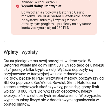
animacji w rogu ekranu.
Wysoki dolny limit wypłat
Do wycofania środków z Betonred Casino
możemy użyć kilku metod. Niezależnie jednak
od systemu musimy liczyć się z mało
atrakcyjnym progiem – przelewy na prywatne
konta zaczynają się od 250 PLN.
Wpłaty i wypłaty
Gra na pieniądze ma swój początek w depozycie. W
Betonred wpłata ma dolny limit 50 PLN (do tego celu należu
użyć jednej z kilku kryptowalut). Wyższe depozyty są
przyjmowane w tradycyjnej walucie – docelowo dla
Polaków będzie to PLN. Wszystkie metody, począwszy od
BLIK-a poprzez eZeeWallet, Revolut, Skrill, Neteller, na
kartach kredytowych skończywszy, posiadają górny limit
wpłaty 10 000 PLN. Do wyższych depozytów należy
skorzystać z walut opartych na blockchainie. W przypadku
wypłat musimy liczyć się z dodatkowymi ograniczenia w
postaci limitów.