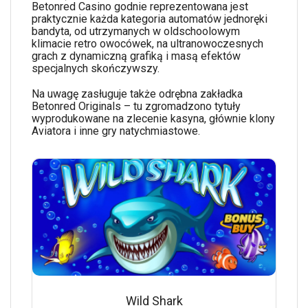
Betonred Casino godnie reprezentowana jest
praktycznie każda kategoria automatów jednoręki
bandyta, od utrzymanych w oldschoolowym
klimacie retro owocówek, na ultranowoczesnych
grach z dynamiczną grafiką i masą efektów
specjalnych skończywszy.
Na uwagę zasługuje także odrębna zakładka
Betonred Originals – tu zgromadzono tytuły
wyprodukowane na zlecenie kasyna, głównie klony
Aviatora i inne gry natychmiastowe.
Wild Shark