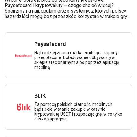
Paysafecard i kryptowaluty – czego chcieć więcej?
Spójrzmy na najpopularniejsze systemy, z których polscy
hazardziści mogą bez przeszkód korzystać w trakcie gry:
Paysafecard
Najbardziej znana marka emitująca kupony
przedpłacone. Doładowanie odbywa się w
sklepie stacjonarnym albo poprzez aplikację
mobilną.
BLIK
Za pomocą polskich płatności mobilnych
będziecie w stanie zakupić w kasynie
kryptowalutę USDT i rozpocząć grę, w co tylko
dusza zapragnie.