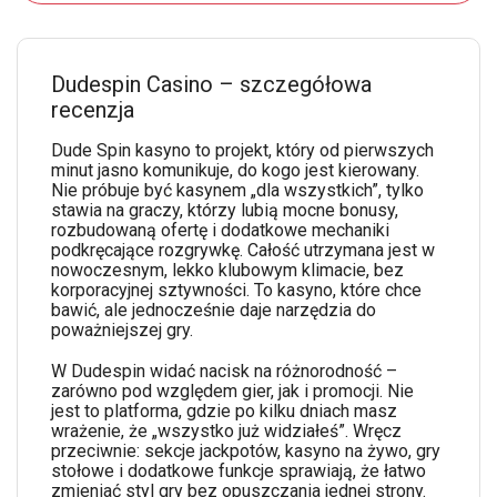
🗓️ Wiek:
2024
Dudespin Casino – szczegółowa
🎲 Liczba gier:
recenzja
5000+
Dude Spin kasyno to projekt, który od pierwszych
🎰 Oferowane gry:
minut jasno komunikuje, do kogo jest kierowany.
Sloty, gry stołowe, gry na żywo, gry natychmiastowe
Nie próbuje być kasynem „dla wszystkich”, tylko
stawia na graczy, którzy lubią mocne bonusy,
⚙️ Używane oprogramowanie:
rozbudowaną ofertę i dodatkowe mechaniki
65+, Play’n GO, Microgaming, Pragmatic Play, Evolution
podkręcające rozgrywkę. Całość utrzymana jest w
itp.
nowoczesnym, lekko klubowym klimacie, bez
korporacyjnej sztywności. To kasyno, które chce
📱 Kompatybilne urządzenia:
bawić, ale jednocześnie daje narzędzia do
PC, Android, iOS
poważniejszej gry.
Procent wypłat:
W Dudespin widać nacisk na różnorodność –
95,5%
zarówno pod względem gier, jak i promocji. Nie
jest to platforma, gdzie po kilku dniach masz
💸 Czas wypłaty:
wrażenie, że „wszystko już widziałeś”. Wręcz
1 – 72 godzin
przeciwnie: sekcje jackpotów, kasyno na żywo, gry
stołowe i dodatkowe funkcje sprawiają, że łatwo
🌍 Języki:
zmieniać styl gry bez opuszczania jednej strony.
Polski, angielski,