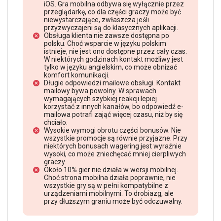
iOS. Gra mobilna odbywa się wyłącznie przez
przeglądarkę, co dla części graczy może być
niewystarczające, zwłaszcza jeśli
przyzwyczajeni są do klasycznych aplikacji.
Obsługa klienta nie zawsze dostępna po
polsku. Choć wsparcie w języku polskim
istnieje, nie jest ono dostępne przez cały czas.
W niektórych godzinach kontakt możliwy jest
tylko w języku angielskim, co może obniżać
komfort komunikacji.
Długie odpowiedzi mailowe obsługi. Kontakt
mailowy bywa powolny. W sprawach
wymagających szybkiej reakcji lepiej
korzystać z innych kanałów, bo odpowiedź e-
mailowa potrafi zająć więcej czasu, niż by się
chciało.
Wysokie wymogi obrotu części bonusów. Nie
wszystkie promocje są równie przyjazne. Przy
niektórych bonusach wagering jest wyraźnie
wysoki, co może zniechęcać mniej cierpliwych
graczy.
Około 10% gier nie działa w wersji mobilnej.
Choć strona mobilna działa poprawnie, nie
wszystkie gry są w pełni kompatybilne z
urządzeniami mobilnymi. To drobiazg, ale
przy dłuższym graniu może być odczuwalny.