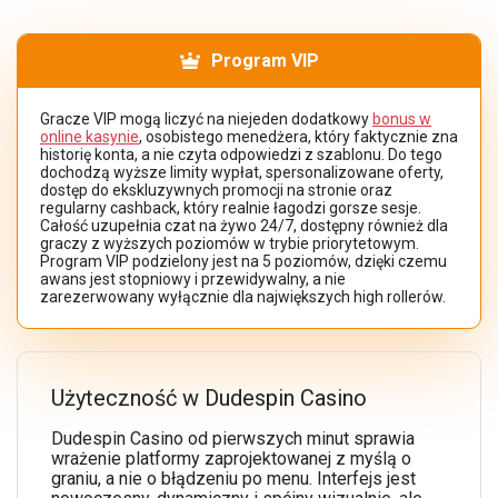
Program VIP
Gracze VIP mogą liczyć na niejeden dodatkowy
bonus w
online kasynie
, osobistego menedżera, który faktycznie zna
historię konta, a nie czyta odpowiedzi z szablonu. Do tego
dochodzą wyższe limity wypłat, spersonalizowane oferty,
dostęp do ekskluzywnych promocji na stronie oraz
regularny cashback, który realnie łagodzi gorsze sesje.
Całość uzupełnia czat na żywo 24/7, dostępny również dla
graczy z wyższych poziomów w trybie priorytetowym.
Program VIP podzielony jest na 5 poziomów, dzięki czemu
awans jest stopniowy i przewidywalny, a nie
zarezerwowany wyłącznie dla największych high rollerów.
Użyteczność w Dudespin Casino
Dudespin Casino od pierwszych minut sprawia
wrażenie platformy zaprojektowanej z myślą o
graniu, a nie o błądzeniu po menu. Interfejs jest