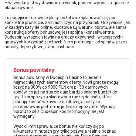
– wszystko jest wystawione na widok, podane wprost i regularnie
aktualizowane.
To podejście ma swoje plusy, bo łatwo zaplanować grę pod
konkretne promocje, zamiast liczyć na przypadek. Oczywiście, jak
w każdym kasynie online, kluczowe są warunki obrotu, ale sama
konstrukcja oferty bonusowej jest spójna i konsekwentna.
Dudespin wyraźnie stawia na graczy aktywnych, wracających i
gotowych korzystać z różnych form promocji – od spinów, przez
bonusy depozytowe, aż po cashback.
Bonus powitalny
Bonus powitalny w Dudespin Casino to jeden z
najmocniejszych elementów oferty. Nowi gracze mogą
liczyć na 300% do 9000 PLN oraz 150 darmowych
spinów, co już na starcie daje bardzo solidny budżet do
gry. To propozycja skierowana raczej do osób, które
planują zostać w kasynie na dłużej, a nie tylko
przetestować platformę jednym depozytem. Wymóg
obrotu to x40. Dudespin kod promocyjny nie jest
wymagany.
Wysoki limit sprawia, że bonus nie kończy się po
kilkunastu minutach gry, tylko pozwala realnie poznać
ofertę automatów i gier stołowych. Dude Spin nie