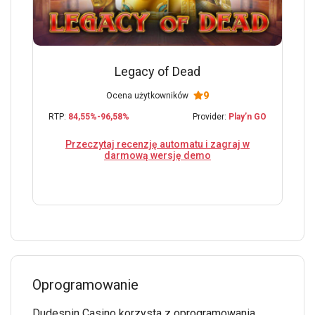
Legacy of Dead
9
Ocena użytkowników
RTP:
84,55%-96,58%
Provider:
Play’n GO
Przeczytaj recenzję automatu i zagraj w
darmową wersję demo
Zagraj w Dudespin
Oprogramowanie
Dudespin Casino korzysta z oprogramowania