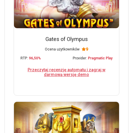
Gates of Olympus
9
Ocena użytkowników
RTP:
96,50%
Provider:
Pragmatic Play
Przeczytaj recenzję automatu i zagraj w
darmową wersję demo
Zagraj w Dudespin