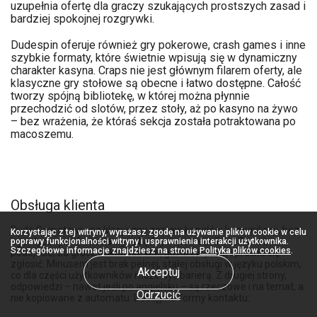
uzupełnia ofertę dla graczy szukających prostszych zasad i
bardziej spokojnej rozgrywki.
Dudespin oferuje również gry pokerowe, crash games i inne
szybkie formaty, które świetnie wpisują się w dynamiczny
charakter kasyna. Craps nie jest głównym filarem oferty, ale
klasyczne gry stołowe są obecne i łatwo dostępne. Całość
tworzy spójną bibliotekę, w której można płynnie
przechodzić od slotów, przez stoły, aż po kasyno na żywo
– bez wrażenia, że któraś sekcja została potraktowana po
macoszemu.
Obsługa klienta
Dude Spin stawia na klasyczny zestaw kanałów komunikacji, bez
Korzystając z tej witryny, wyrażasz zgodę na używanie plików cookie w celu
egzotycznych formularzy i zbędnych pośredników. To dobre
poprawy funkcjonalności witryny i usprawnienia interakcji użytkownika.
Szczegółowe informacje znajdziesz na stronie
Polityka plików cookies
.
podejście, bo gracz dokładnie wie, gdzie i w jakiej sprawie się
zgłosić. Minusem jest brak pełnej, stałej obsługi w języku polskim,
Akceptuj
co dla części użytkowników może być barierą. Z drugiej strony,
odpowiedzi – nawet jeśli po angielsku – są rzeczowe i na temat, a
Odrzucić
nie kopiowane z automatu. Dostępne formy kontaktu: