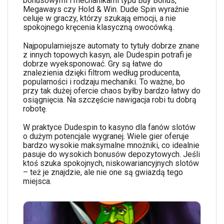
bonusowymi i mechanikami typu Buy Bonus,
Megaways czy Hold & Win. Dude Spin wyraźnie
celuje w graczy, którzy szukają emocji, a nie
spokojnego kręcenia klasyczną owocówką.
Najpopularniejsze automaty to tytuły dobrze znane
z innych topowych kasyn, ale Dudespin potrafi je
dobrze wyeksponować. Gry są łatwe do
znalezienia dzięki filtrom według producenta,
popularności i rodzaju mechaniki. To ważne, bo
przy tak dużej ofercie chaos byłby bardzo łatwy do
osiągnięcia. Na szczęście nawigacja robi tu dobrą
robotę.
W praktyce Dudespin to kasyno dla fanów slotów
o dużym potencjale wygranej. Wiele gier oferuje
bardzo wysokie maksymalne mnożniki, co idealnie
pasuje do wysokich bonusów depozytowych. Jeśli
ktoś szuka spokojnych, niskowariancyjnych slotów
– też je znajdzie, ale nie one są gwiazdą tego
miejsca.