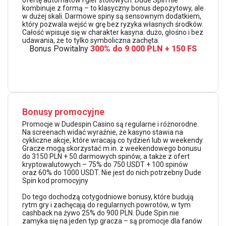
kombinuje z formą – to klasyczny bonus depozytowy, ale
w dużej skali. Darmowe spiny są sensownym dodatkiem,
który pozwala wejść w grę bez ryzyka własnych środków.
Całość wpisuje się w charakter kasyna: dużo, głośno i bez
udawania, że to tylko symboliczna zachęta.
Bonus Powitalny
300% do 9 000 PLN + 150 FS
Odbierz bonus
Bonusy promocyjne
Promocje w Dudespin Casino są regularne i różnorodne.
Na screenach widać wyraźnie, że kasyno stawia na
cykliczne akcje, które wracają co tydzień lub w weekendy.
Gracze mogą skorzystać m.in. z weekendowego bonusu
do 3150 PLN + 50 darmowych spinów, a także z ofert
kryptowalutowych – 75% do 750 USDT + 100 spinów
oraz 60% do 1000 USDT. Nie jest do nich potrzebny Dude
Spin kod promocyjny
Do tego dochodzą cotygodniowe bonusy, które budują
rytm gry i zachęcają do regularnych powrotów, w tym
cashback na żywo 25% do 900 PLN. Dude Spin nie
zamyka się na jeden typ gracza – są promocje dla fanów