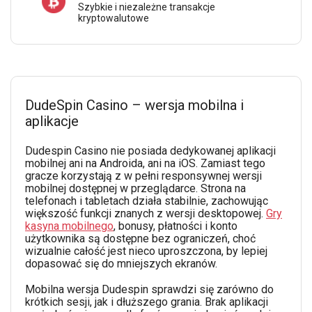
Szybkie i niezależne transakcje
kryptowalutowe
DudeSpin Casino – wersja mobilna i
aplikacje
Dudespin Casino nie posiada dedykowanej aplikacji
mobilnej ani na Androida, ani na iOS. Zamiast tego
gracze korzystają z w pełni responsywnej wersji
mobilnej dostępnej w przeglądarce. Strona na
telefonach i tabletach działa stabilnie, zachowując
większość funkcji znanych z wersji desktopowej.
Gry
kasyna mobilnego
, bonusy, płatności i konto
użytkownika są dostępne bez ograniczeń, choć
wizualnie całość jest nieco uproszczona, by lepiej
dopasować się do mniejszych ekranów.
Mobilna wersja Dudespin sprawdzi się zarówno do
krótkich sesji, jak i dłuższego grania. Brak aplikacji