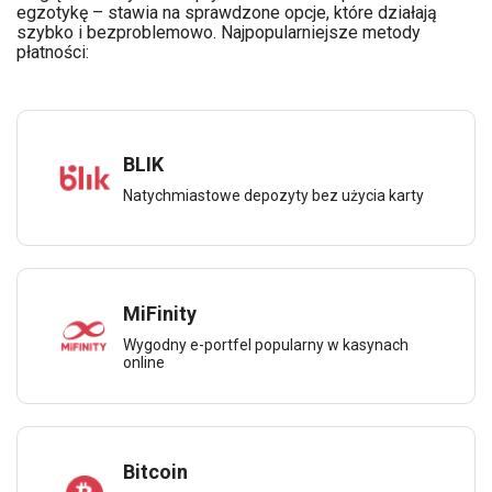
egzotykę – stawia na sprawdzone opcje, które działają
szybko i bezproblemowo. Najpopularniejsze metody
płatności:
BLIK
Natychmiastowe depozyty bez użycia karty
MiFinity
Wygodny e-portfel popularny w kasynach
online
Bitcoin