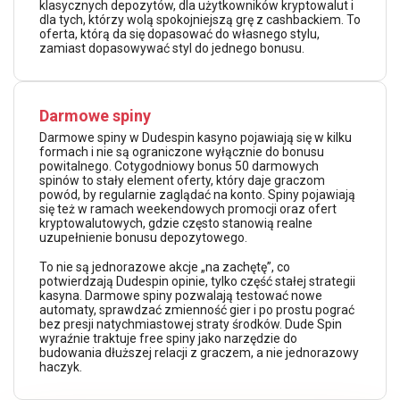
klasycznych depozytów, dla użytkowników kryptowalut i
dla tych, którzy wolą spokojniejszą grę z cashbackiem. To
oferta, którą da się dopasować do własnego stylu,
zamiast dopasowywać styl do jednego bonusu.
Darmowe spiny
Darmowe spiny w Dudespin kasyno pojawiają się w kilku
formach i nie są ograniczone wyłącznie do bonusu
powitalnego. Cotygodniowy bonus 50 darmowych
spinów to stały element oferty, który daje graczom
powód, by regularnie zaglądać na konto. Spiny pojawiają
się też w ramach weekendowych promocji oraz ofert
kryptowalutowych, gdzie często stanowią realne
uzupełnienie bonusu depozytowego.
To nie są jednorazowe akcje „na zachętę”, co
potwierdzają Dudespin opinie, tylko część stałej strategii
kasyna. Darmowe spiny pozwalają testować nowe
automaty, sprawdzać zmienność gier i po prostu pograć
bez presji natychmiastowej straty środków. Dude Spin
wyraźnie traktuje free spiny jako narzędzie do
budowania dłuższej relacji z graczem, a nie jednorazowy
haczyk.