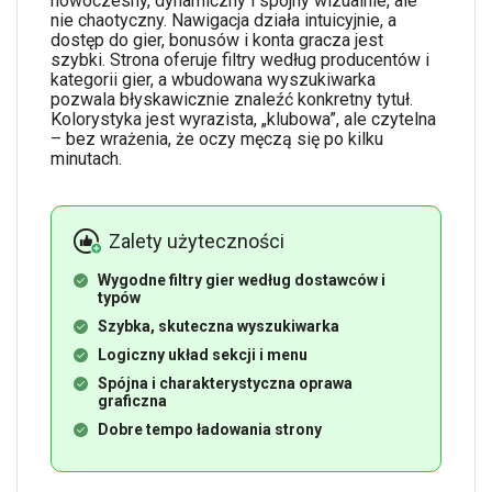
nowoczesny, dynamiczny i spójny wizualnie, ale
nie chaotyczny. Nawigacja działa intuicyjnie, a
dostęp do gier, bonusów i konta gracza jest
szybki. Strona oferuje filtry według producentów i
kategorii gier, a wbudowana wyszukiwarka
pozwala błyskawicznie znaleźć konkretny tytuł.
Kolorystyka jest wyrazista, „klubowa”, ale czytelna
– bez wrażenia, że oczy męczą się po kilku
minutach.
Zalety użyteczności
Wygodne filtry gier według dostawców i
typów
Szybka, skuteczna wyszukiwarka
Logiczny układ sekcji i menu
Spójna i charakterystyczna oprawa
graficzna
Dobre tempo ładowania strony