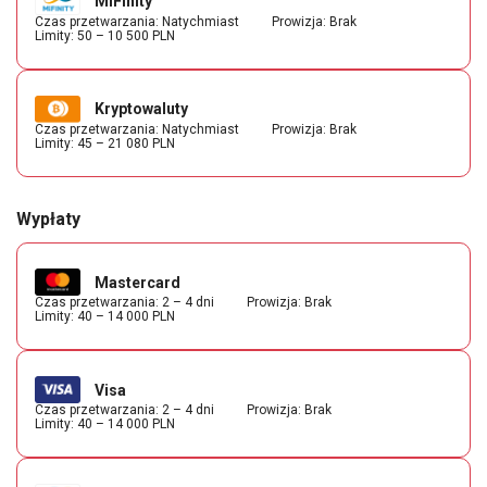
MiFinity
Czas przetwarzania: Natychmiast
Prowizja: Brak
Limity: 50 – 10 500 PLN
Kryptowaluty
Czas przetwarzania: Natychmiast
Prowizja: Brak
Limity: 45 – 21 080 PLN
Wypłaty
Mastercard
Czas przetwarzania: 2 – 4 dni
Prowizja: Brak
Limity: 40 – 14 000 PLN
Visa
Czas przetwarzania: 2 – 4 dni
Prowizja: Brak
Limity: 40 – 14 000 PLN