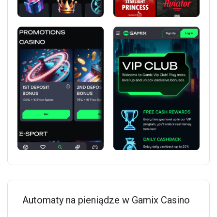
Automaty na pieniądze w Gamix Casino