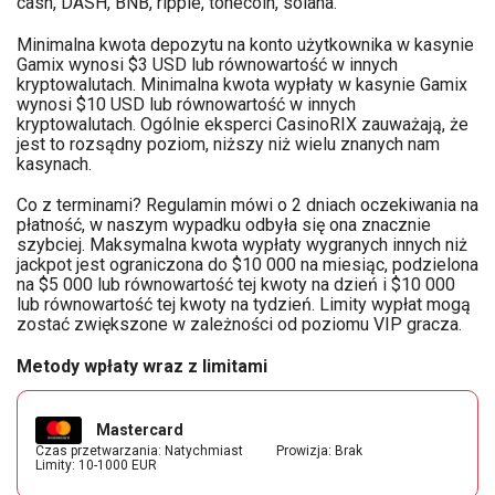
cash, DASH, BNB, ripple, tonecoin, solana.
Minimalna kwota depozytu na konto użytkownika w kasynie
Gamix wynosi $3 USD lub równowartość w innych
kryptowalutach. Minimalna kwota wypłaty w kasynie Gamix
wynosi $10 USD lub równowartość w innych
kryptowalutach. Ogólnie eksperci CasinoRIX zauważają, że
jest to rozsądny poziom, niższy niż wielu znanych nam
kasynach.
Co z terminami? Regulamin mówi o 2 dniach oczekiwania na
płatność, w naszym wypadku odbyła się ona znacznie
szybciej. Maksymalna kwota wypłaty wygranych innych niż
jackpot jest ograniczona do $10 000 na miesiąc, podzielona
na $5 000 lub równowartość tej kwoty na dzień i $10 000
lub równowartość tej kwoty na tydzień. Limity wypłat mogą
zostać zwiększone w zależności od poziomu VIP gracza.
Metody wpłaty wraz z limitami
Mastercard
Czas przetwarzania: Natychmiast
Prowizja: Brak
Limity: 10-1000 EUR