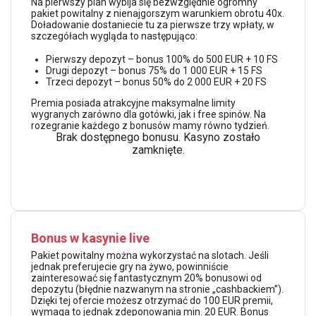
Na pierwszy plan wybija się bezwzględnie ogromny
pakiet powitalny z nienajgorszym warunkiem obrotu 40x.
Doładowanie dostaniecie tu za pierwsze trzy wpłaty, w
szczegółach wygląda to następująco:
Pierwszy depozyt – bonus 100% do 500 EUR + 10 FS
Drugi depozyt – bonus 75% do 1 000 EUR + 15 FS
Trzeci depozyt – bonus 50% do 2 000 EUR + 20 FS
Premia posiada atrakcyjne maksymalne limity
wygranych zarówno dla gotówki, jak i free spinów. Na
rozegranie każdego z bonusów mamy równo tydzień.
Brak dostępnego bonusu. Kasyno zostało
zamknięte.
Odbierz bonus
Bonus w kasynie live
Pakiet powitalny można wykorzystać na slotach. Jeśli
jednak preferujecie gry na żywo, powinniście
zainteresować się fantastycznym 20% bonusowi od
depozytu (błędnie nazwanym na stronie „cashbackiem”).
Dzięki tej ofercie możesz otrzymać do 100 EUR premii,
wymaga to jednak zdeponowania min. 20 EUR. Bonus