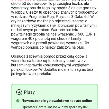
około 50 dostawców. To przeciętna liczba, ale
wystarczy ona do tego, by spędzić długie godziny
w lobby. Cieszy tu obecność znanych producentów
w rodzaju Pragmatic Play, Playson, 3 Oaks itd. W
gry hazardowe można po rejestracji zagrać z
mniejszym ryzykiem dzięki bonusom powitalnym i
dodatkowym premiom. Wartość pakietu
powitalnego zrobiła na nas wrażenie: 3 500 EUR z
wagerem 40x piechotą nie chodzi! Limity
wygranych dla premii powitalnej wynoszą 10x
wartość bonusu, co należy zaliczyć na plus.
Obsługa zapewnia pomoc przez całą dobę, a
wisienka na torcie są tu zakłady sportowe z
kursami naprawdę konkurencyjnymi względem
polskich buków. W dodatku można tu zagrać bez
jakiegokolwiek podatku.
Plusy
Nowoczesne kryptowalutowe kasyno online
Operator Gamix Casino włożył sporo wysiłku,