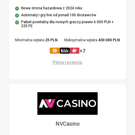
>97,13%
Nowa strona hazardowa z 2024 roku
💸 Czas wypłaty:
Automaty i gry live od ponad 100 dostawców
24h
Pakiet powitalny dla nowych graczy prawie 6 000 PLN +
225 FS
💰 Maksymalny jackpot:
3 500 000 PLN
Minimalna wpłata
25 PLN
Maksymalna wpłata
400 000 PLN
🌍 Języki:
EN, DE, ES, FR, PT, RU
+7
💁 Obsługa klienta:
Pełna recenzja
Czat live, e-mail, formularz online
Graj teraz SlotsGem
NVCasino