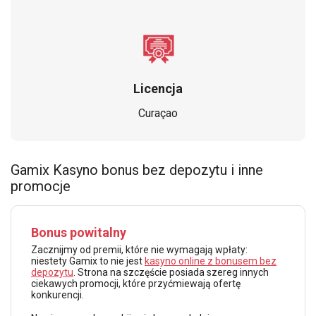
Licencja
Curaçao
Gamix Kasyno bonus bez depozytu i inne
promocje
Bonus powitalny
Zacznijmy od premii, które nie wymagają wpłaty:
niestety Gamix to nie jest
kasyno online z bonusem bez
depozytu
. Strona na szczęście posiada szereg innych
ciekawych promocji, które przyćmiewają ofertę
konkurencji.