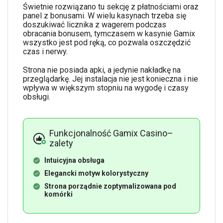
Świetnie rozwiązano tu sekcję z płatnościami oraz
panel z bonusami. W wielu kasynach trzeba się
doszukiwać licznika z wagerem podczas
obracania bonusem, tymczasem w kasynie Gamix
wszystko jest pod ręką, co pozwala oszczędzić
czas i nerwy.
Strona nie posiada apki, a jedynie nakładkę na
przeglądarkę. Jej instalacja nie jest konieczna i nie
wpływa w większym stopniu na wygodę i czasy
obsługi.
Funkcjonalność Gamix Casino–
zalety
Intuicyjna obsługa
Elegancki motyw kolorystyczny
Strona porządnie zoptymalizowana pod
komórki