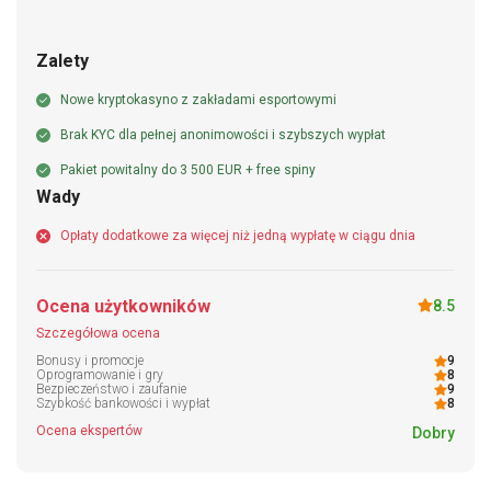
Zalety
Nowe kryptokasyno z zakładami esportowymi
Brak KYC dla pełnej anonimowości i szybszych wypłat
Pakiet powitalny do 3 500 EUR + free spiny
Wady
Opłaty dodatkowe za więcej niż jedną wypłatę w ciągu dnia
Ocena użytkowników
8.5
Szczegółowa ocena
Bonusy i promocje
9
Oprogramowanie i gry
8
Bezpieczeństwo i zaufanie
9
Szybkość bankowości i wypłat
8
Ocena ekspertów
Dobry
Szczegóły na temat Gamix Casino