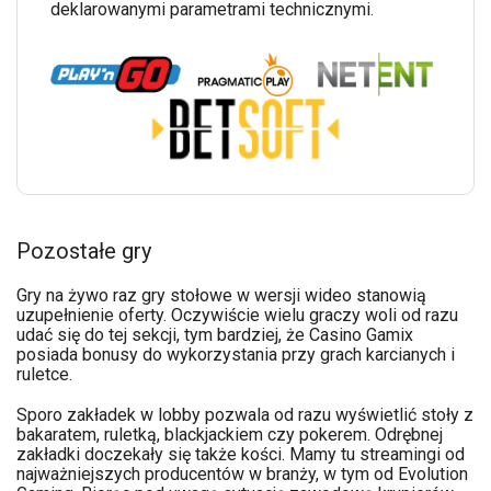
deklarowanymi parametrami technicznymi.
Pozostałe gry
Gry na żywo raz gry stołowe w wersji wideo stanowią
uzupełnienie oferty. Oczywiście wielu graczy woli od razu
udać się do tej sekcji, tym bardziej, że Casino Gamix
posiada bonusy do wykorzystania przy grach karcianych i
ruletce.
Sporo zakładek w lobby pozwala od razu wyświetlić stoły z
bakaratem, ruletką, blackjackiem czy pokerem. Odrębnej
zakładki doczekały się także kości. Mamy tu streamingi od
najważniejszych producentów w branży, w tym od Evolution