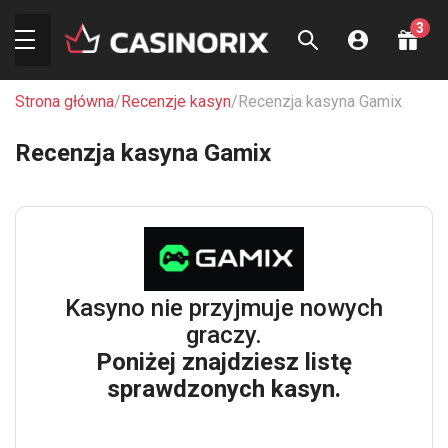
3
Bonus powitalny
300% do
9 000 PLN + 300 FS
Strona główna
/
Recenzje kasyn
/
Recenzja kasyna Gamix
Zagraj teraz
Recenzja kasyna Gamix
Bonus powitalny
do
10 000 PLN + 225 FS
Zagraj teraz
Pakiet powitalny
do
Kasyno nie przyjmuje nowych
45 000 PLN + 500 FS
graczy.
Poniżej znajdziesz listę
Zagraj teraz
sprawdzonych kasyn.
Graj teraz