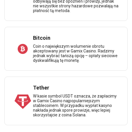
odbywają się bez opóźnień i prowizji, jednak
nie wszystkie strony hazardowe pozwalają na
płatność tą metoda.
Bitcoin
Coin o największym wolumenie obrotu
akceptowany jest w Gamix Casino. Radzimy
jednak wybrać tańszą opcję – opłaty sieciowe
dyskwalifikują tę monetę.
Tether
W kasie symbol USDT oznacza, że zapłacimy
w Gamix Casino najpopularniejszym
stablecoinem. W przypadku wypłat kasyno
nakłada jednak spore prowizje, więc lepiej
skorzystajcie z coina Solana.