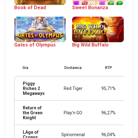
Book of Dead
Sweet Bonanza
Gates of Olympus
Big Wild Buffalo
Gra
Dostawca
RTP
wy
Piggy
Riches 2
Red Tiger
95,71%
Megaways
Return of
the Green
Play’n GO
96,27%
Knight
LAge of
Spinomenal
96,04%
x3
Cronus