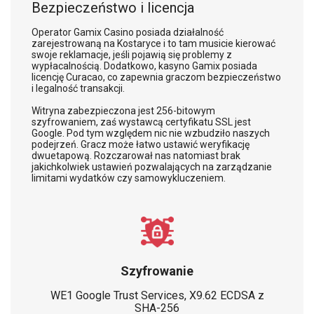
Bezpieczeństwo i licencja
Operator Gamix Casino posiada działalność
zarejestrowaną na Kostaryce i to tam musicie kierować
swoje reklamacje, jeśli pojawią się problemy z
wypłacalnością. Dodatkowo, kasyno Gamix posiada
licencję Curacao, co zapewnia graczom bezpieczeństwo
i legalność transakcji.
Witryna zabezpieczona jest 256-bitowym
szyfrowaniem, zaś wystawcą certyfikatu SSL jest
Google. Pod tym względem nic nie wzbudziło naszych
podejrzeń. Gracz może łatwo ustawić weryfikację
dwuetapową. Rozczarował nas natomiast brak
jakichkolwiek ustawień pozwalających na zarządzanie
limitami wydatków czy samowykluczeniem.
Szyfrowanie
WE1 Google Trust Services, X9.62 ECDSA z
SHA-256