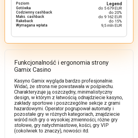
Legend
Poziom
do 5 679 EUR
Gotówka
do 20%
Codzienny cashback
do 9 162 EUR
Maks. cashback
do 15%
Rakeback
9,5 mln EUR
Wymagana wpłata
Funkcjonalność i ergonomia strony
Gamix Casino
Kasyno Gamix wygląda bardzo profesjonalnie.
Widać, że strona nie powstawała w pośpiechu.
Charakteryzuje ją oszczędny, minimalistyczny
design, w którym z łatwością odnajdziecie kasyno,
zakłady sportowe i poszczególne sekcje z grami
hazardowymi. Operator pogrupował automaty i
pozostałe gry w różnych kategoriach, znajdziecie
wśród nich gry o wysokiej zmienności, różne gry
stołowe, gry natychmiastowe, kości, gry VIP
(cokolwiek to znaczy), nowości itd.