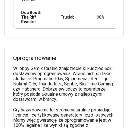
Doc Roc &
The Riff
Truelab
98%
Reactor
Oprogramowanie
W lobby Gamix Casino znajdziecie kilkudziesięciu
dostawców oprogramowania. Wśród nich są takie
studia jak Pragmatic Play, Spinomenal, Red Tiger,
Nolimit City, Thunderkick, Spribe, Big Time Gaming
czy Habanero. Dobrze świadczy to operatorze,
który posiada aktualne umowy z najlepszymi
dostawcami w branży.
Gry hazardowe na tej stronie naturalnie posiadają
licencje i certyfikowane generatory liczb losowych.
Mamy więc gwarancję, że oprogramowanie jest w
100% legalne i że wyniki są zgodne z