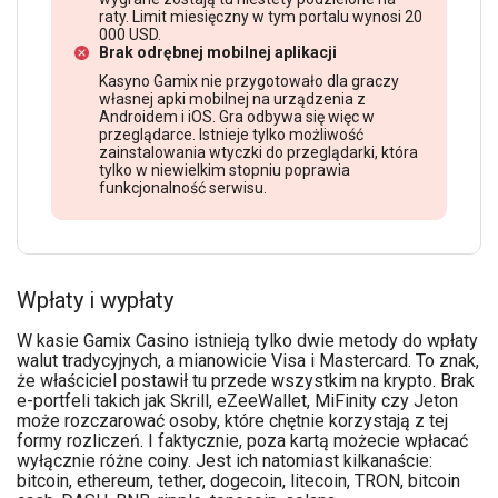
raty. Limit miesięczny w tym portalu wynosi 20
000 USD.
Brak odrębnej mobilnej aplikacji
Kasyno Gamix nie przygotowało dla graczy
własnej apki mobilnej na urządzenia z
Androidem i iOS. Gra odbywa się więc w
przeglądarce. Istnieje tylko możliwość
zainstalowania wtyczki do przeglądarki, która
tylko w niewielkim stopniu poprawia
funkcjonalność serwisu.
Wpłaty i wypłaty
W kasie Gamix Casino istnieją tylko dwie metody do wpłaty
walut tradycyjnych, a mianowicie Visa i Mastercard. To znak,
że właściciel postawił tu przede wszystkim na krypto. Brak
e-portfeli takich jak Skrill, eZeeWallet, MiFinity czy Jeton
może rozczarować osoby, które chętnie korzystają z tej
formy rozliczeń. I faktycznie, poza kartą możecie wpłacać
wyłącznie różne coiny. Jest ich natomiast kilkanaście:
bitcoin, ethereum, tether, dogecoin, litecoin, TRON, bitcoin