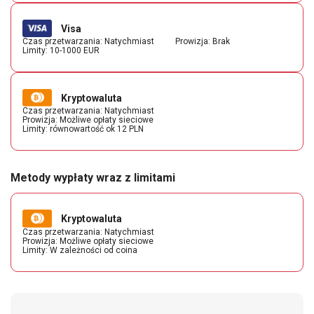
Visa
Czas przetwarzania: Natychmiast
Prowizja: Brak
Limity: 10-1000 EUR
Kryptowaluta
Czas przetwarzania: Natychmiast
Prowizja: Możliwe opłaty sieciowe
Limity: równowartość ok 12 PLN
Metody wypłaty wraz z limitami
Kryptowaluta
Czas przetwarzania: Natychmiast
Prowizja: Możliwe opłaty sieciowe
Limity: W zależności od coina