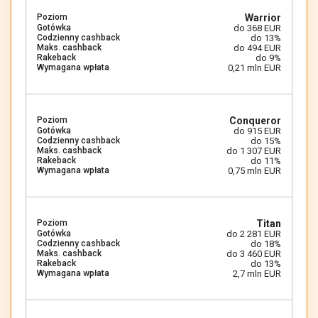
Warrior
Poziom
do 368 EUR
Gotówka
do 13%
Codzienny cashback
do 494 EUR
Maks. cashback
do 9%
Rakeback
0,21 mln EUR
Wymagana wpłata
Conqueror
Poziom
do 915 EUR
Gotówka
do 15%
Codzienny cashback
do 1 307 EUR
Maks. cashback
do 11%
Rakeback
0,75 mln EUR
Wymagana wpłata
Titan
Poziom
do 2 281 EUR
Gotówka
do 18%
Codzienny cashback
do 3 460 EUR
Maks. cashback
do 13%
Rakeback
2,7 mln EUR
Wymagana wpłata