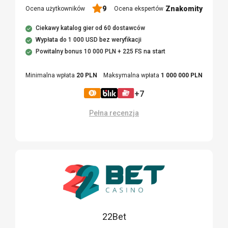
9
Znakomity
Ocena użytkowników
Ocena ekspertów
Ciekawy katalog gier od 60 dostawców
Wypłata do 1 000 USD bez weryfikacji
Powitalny bonus 10 000 PLN + 225 FS na start
Minimalna wpłata
20 PLN
Maksymalna wpłata
1 000 000 PLN
+7
Pełna recenzja
Graj teraz NVCasino
22Bet