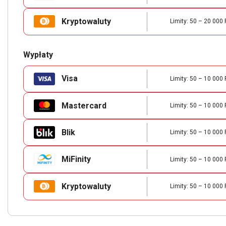
Kryptowaluty
Limity: 50 – 20 000
Wypłaty
Visa
Limity: 50 – 10 000
Mastercard
Limity: 50 – 10 000
Blik
Limity: 50 – 10 000
MiFinity
Limity: 50 – 10 000
Kryptowaluty
Limity: 50 – 10 000