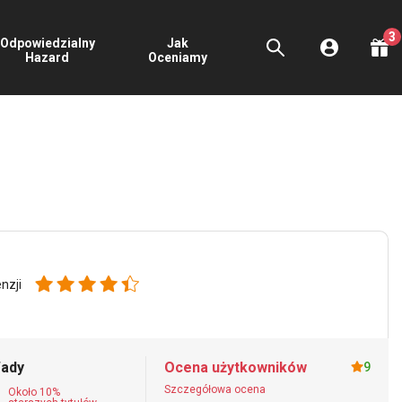
3
Odpowiedzialny
Jak
Hazard
Oceniamy
Bonus powitalny
300% do
9 000 PLN + 300 FS
Zagraj teraz
Bonus powitalny
do 10 000 PLN +
225 FS
Zagraj teraz
Graj teraz
nzji
Pakiet powitalny
do 45 000 PLN +
500 FS
Zagraj teraz
ady
Ocena użytkowników
9
Szczegółowa ocena
Około 10%