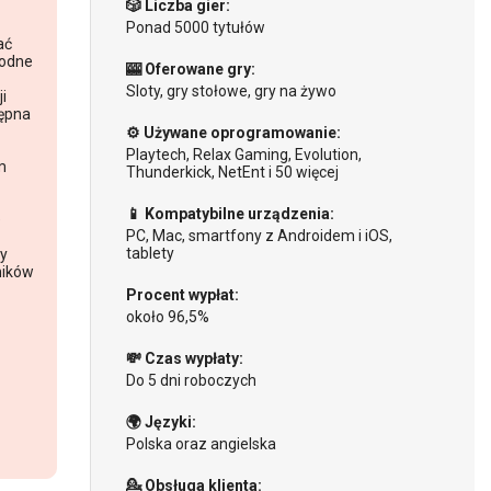
🎲 Liczba gier:
Ponad 5000 tytułów
ać
godne
🎰 Oferowane gry:
Sloty, gry stołowe, gry na żywo
i
tępna
⚙️ Używane oprogramowanie:
Playtech, Relax Gaming, Evolution,
m
Thunderkick, NetEnt i 50 więcej
📱 Kompatybilne urządzenia:
e
PC, Mac, smartfony z Androidem i iOS,
tablety
zy
ników
Procent wypłat:
około 96,5%
💸 Czas wypłaty:
Do 5 dni roboczych
🌍 Języki:
Polska oraz angielska
💁 Obsługa klienta: