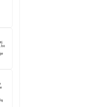
ej
, bo
uje
e
re
ią