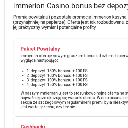
Immerion Casino bonus bez depozy
Premia powitalna i pozostałe promocje Immerion kasyno 
(przynajmniej na papierze). Oferta jest tak rozbudowana,
jej praktyczny wymiar i potencjalne profity.
Pakiet Powitalny
Immerion oferuje nowym graczom bonus od czterech pierw
wygląda następująco:
1. depozyt: 150% bonusu + 100 FS
2. depozyt: 100% bonusu + 100 FS
3. depozyt: 100% bonusu + 100 FS
4. depozyt: 150% bonusu + 100 FS
W naszym mniemaniu jest to stosunkowo hojna oferta na sta
najważniejsze okazują się warunki obrotu. W dniu pisania ni
sekcja ze szczegółowym regulaminem premii była nieaktywn
jest warta grzechu, czy też nie.
Cashbacki