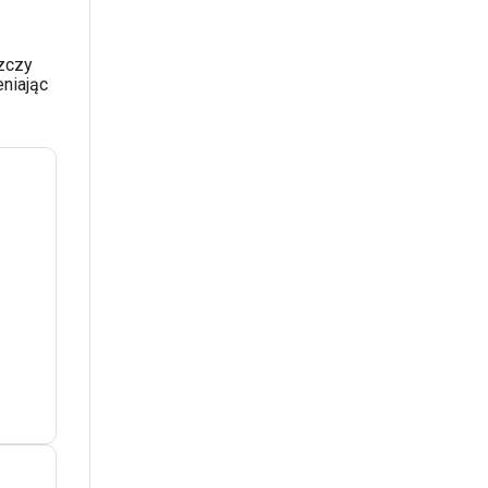
szczy
eniając