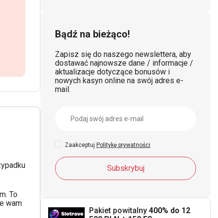
Bądź na bieżąco!
Zapisz się do naszego newslettera, aby
dostawać najnowsze dane / informacje /
aktualizacje dotyczące bonusów i
nowych kasyn online na swój adres e-
mail.
Zaakceptuj
Politykę prywatności
rzypadku
Subskrybuj
m. To
mie wam
Pakiet powitalny
400% do 12