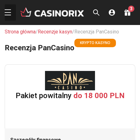
3
Bonus powitalny
300% do
9 000 PLN + 300 FS
Strona główna
/
Recenzje kasyn
/
Recenzja PanCasino
Zagraj teraz
KRYPTO KASYNO
Recenzja PanCasino
Bonus powitalny
do
10 000 PLN + 225 FS
Zagraj teraz
Pakiet powitalny
do
Pakiet powitalny
do 18 000 PLN
45 000 PLN + 500 FS
Graj teraz
Zagraj teraz
Szczegóły finansowe