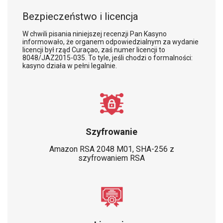
Bezpieczeństwo i licencja
W chwili pisania niniejszej recenzji Pan Kasyno
informowało, że organem odpowiedzialnym za wydanie
licencji był rząd Curaçao, zaś numer licencji to
8048/JAZ2015-035. To tyle, jeśli chodzi o formalności:
kasyno działa w pełni legalnie.
Szyfrowanie
Amazon RSA 2048 M01, SHA-256 z
szyfrowaniem RSA