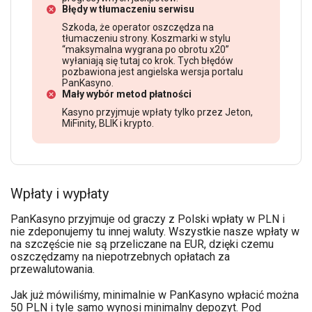
Błędy w tłumaczeniu serwisu
Szkoda, że operator oszczędza na
tłumaczeniu strony. Koszmarki w stylu
“maksymalna wygrana po obrotu x20”
wyłaniają się tutaj co krok. Tych błędów
pozbawiona jest angielska wersja portalu
PanKasyno.
Mały wybór metod płatności
Kasyno przyjmuje wpłaty tylko przez Jeton,
MiFinity, BLIK i krypto.
Wpłaty i wypłaty
PanKasyno przyjmuje od graczy z Polski wpłaty w PLN i
nie zdeponujemy tu innej waluty. Wszystkie nasze wpłaty w
na szczęście nie są przeliczane na EUR, dzięki czemu
oszczędzamy na niepotrzebnych opłatach za
przewalutowania.
Jak już mówiliśmy, minimalnie w PanKasyno wpłacić można
50 PLN i tyle samo wynosi minimalny depozyt. Pod