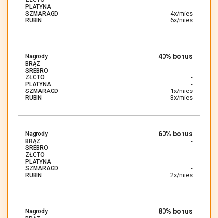
-
PLATYNA
4x/mies
SZMARAGD
6x/mies
RUBIN
40% bonus
Nagrody
-
BRĄZ
-
SREBRO
-
ZŁOTO
-
PLATYNA
1x/mies
SZMARAGD
3x/mies
RUBIN
60% bonus
Nagrody
-
BRĄZ
-
SREBRO
-
ZŁOTO
-
PLATYNA
-
SZMARAGD
2x/mies
RUBIN
80% bonus
Nagrody