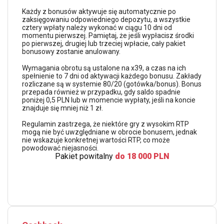
Każdy z bonusów aktywuje się automatycznie po
zaksięgowaniu odpowiedniego depozytu, a wszystkie
cztery wpłaty należy wykonać w ciągu 10 dni od
momentu pierwszej. Pamiętaj, że jeśli wypłacisz środki
po pierwszej, drugiej lub trzeciej wpłacie, cały pakiet
bonusowy zostanie anulowany.
Wymagania obrotu są ustalone na x39, a czas na ich
spełnienie to 7 dni od aktywacji każdego bonusu. Zakłady
rozliczane są w systemie 80/20 (gotówka/bonus). Bonus
przepada również w przypadku, gdy saldo spadnie
poniżej 0,5 PLN lub w momencie wypłaty, jeśli na koncie
znajduje się mniej niż 1 zł.
Regulamin zastrzega, że niektóre gry z wysokim RTP
mogą nie być uwzględniane w obrocie bonusem, jednak
nie wskazuje konkretnej wartości RTP, co może
powodować niejasności.
Pakiet powitalny
do 18 000 PLN
Odbierz bonus