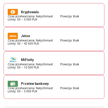
Kryptowalu
Czas przetwarzania: Natychmiast
Prowizja: Brak
Limity: 50 – 3 000 PLN
Jeton
Czas przetwarzania: Natychmiast
Prowizja: Brak
Limity: 50 – 42 605 PLN
MiFinity
Czas przetwarzania: Natychmiast
Prowizja: Brak
Limity: 50 – 10 500 PLN
Przelew bankowy
Czas przetwarzania: Natychmiast
Prowizja: Brak
Limity: 50 – 3 000 PLN