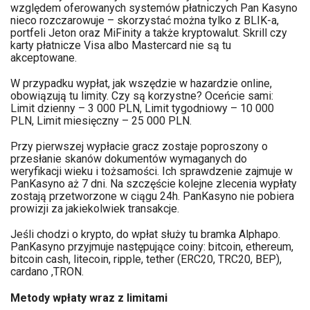
względem oferowanych systemów płatniczych Pan Kasyno
nieco rozczarowuje – skorzystać można tylko z BLIK-a,
portfeli Jeton oraz MiFinity a także kryptowalut. Skrill czy
karty płatnicze Visa albo Mastercard nie są tu
akceptowane.
W przypadku wypłat, jak wszędzie w hazardzie online,
obowiązują tu limity. Czy są korzystne? Oceńcie sami:
Limit dzienny – 3 000 PLN, Limit tygodniowy – 10 000
PLN, Limit miesięczny – 25 000 PLN.
Przy pierwszej wypłacie gracz zostaje poproszony o
przesłanie skanów dokumentów wymaganych do
weryfikacji wieku i tożsamości. Ich sprawdzenie zajmuje w
PanKasyno aż 7 dni. Na szczęście kolejne zlecenia wypłaty
zostają przetworzone w ciągu 24h. PanKasyno nie pobiera
prowizji za jakiekolwiek transakcje.
Jeśli chodzi o krypto, do wpłat służy tu bramka Alphapo.
PanKasyno przyjmuje następujące coiny: bitcoin, ethereum,
bitcoin cash, litecoin, ripple, tether (ERC20, TRC20, BEP),
cardano ,TRON.
Metody wpłaty wraz z limitami