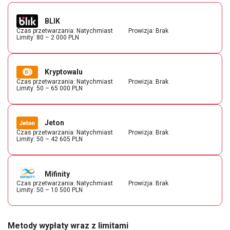
BLIK
Czas przetwarzania: Natychmiast
Prowizja: Brak
Limity: 80 – 2 000 PLN
Kryptowalu
Czas przetwarzania: Natychmiast
Prowizja: Brak
Limity: 50 – 65 000 PLN
Jeton
Czas przetwarzania: Natychmiast
Prowizja: Brak
Limity: 50 – 42 605 PLN
Mifinity
Czas przetwarzania: Natychmiast
Prowizja: Brak
Limity: 50 – 10 500 PLN
Metody wypłaty wraz z limitami