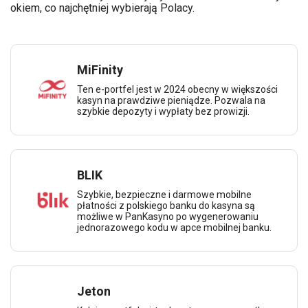
okiem, co najchętniej wybierają Polacy.
MiFinity
Ten e-portfel jest w 2024 obecny w większości
kasyn na prawdziwe pieniądze. Pozwala na
szybkie depozyty i wypłaty bez prowizji.
BLIK
Szybkie, bezpieczne i darmowe mobilne
płatności z polskiego banku do kasyna są
możliwe w PanKasyno po wygenerowaniu
jednorazowego kodu w apce mobilnej banku.
Jeton