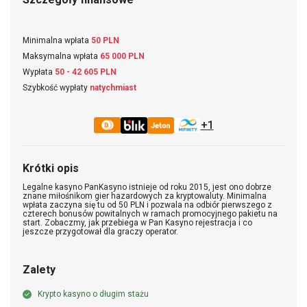
Minimalna wpłata
50 PLN
Maksymalna wpłata
65 000 PLN
Wypłata
50 - 42 605 PLN
Szybkość wypłaty
natychmiast
+1
Krótki opis
Legalne kasyno PanKasyno istnieje od roku 2015, jest ono dobrze
znane miłośnikom gier hazardowych za kryptowaluty. Minimalna
wpłata zaczyna się tu od 50 PLN i pozwala na odbiór pierwszego z
czterech bonusów powitalnych w ramach promocyjnego pakietu na
start. Zobaczmy, jak przebiega w Pan Kasyno rejestracja i co
jeszcze przygotował dla graczy operator.
Zalety
Krypto kasyno o długim stażu