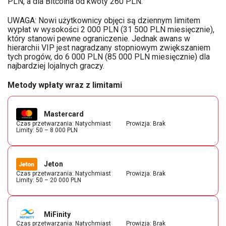
PLN, a dla Bitcoina od kwoty 260 PLN.
UWAGA: Nowi użytkownicy objęci są dziennym limitem
wypłat w wysokości 2 000 PLN (31 500 PLN miesięcznie),
który stanowi pewne ograniczenie. Jednak awans w
hierarchii VIP jest nagradzany stopniowym zwiększaniem
tych progów, do 6 000 PLN (85 000 PLN miesięcznie) dla
najbardziej lojalnych graczy.
Metody wpłaty wraz z limitami
Mastercard
Czas przetwarzania: Natychmiast
Prowizja: Brak
Limity: 50 – 8 000 PLN
Jeton
Czas przetwarzania: Natychmiast
Prowizja: Brak
Limity: 50 – 20 000 PLN
MiFinity
Czas przetwarzania: Natychmiast
Prowizja: Brak