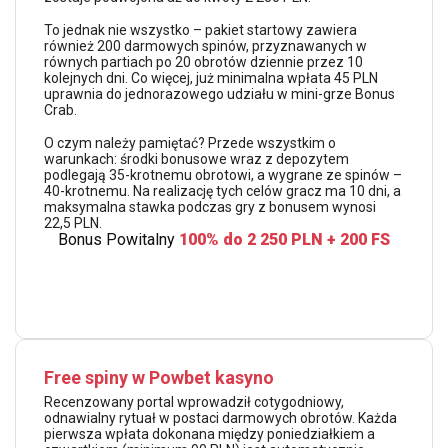
To jednak nie wszystko – pakiet startowy zawiera
również 200 darmowych spinów, przyznawanych w
równych partiach po 20 obrotów dziennie przez 10
kolejnych dni. Co więcej, już minimalna wpłata 45 PLN
uprawnia do jednorazowego udziału w mini-grze Bonus
Crab.
O czym należy pamiętać? Przede wszystkim o
warunkach: środki bonusowe wraz z depozytem
podlegają 35-krotnemu obrotowi, a wygrane ze spinów –
40-krotnemu. Na realizację tych celów gracz ma 10 dni, a
maksymalna stawka podczas gry z bonusem wynosi
22,5 PLN.
Bonus Powitalny
100% do 2 250 PLN + 200 FS
Odbierz bonus
Free spiny w Powbet kasyno
Recenzowany portal wprowadził cotygodniowy,
odnawialny rytuał w postaci darmowych obrotów. Każda
pierwsza wpłata dokonana między poniedziałkiem a