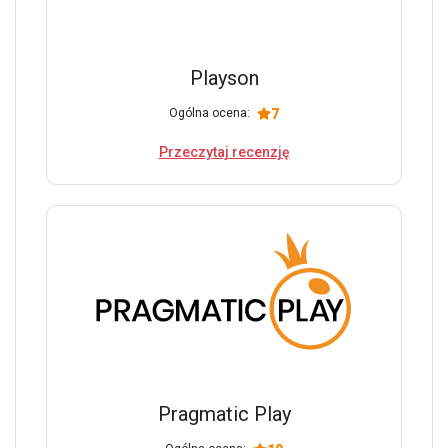
Playson
7
Ogólna ocena:
Przeczytaj recenzję
Pragmatic Play