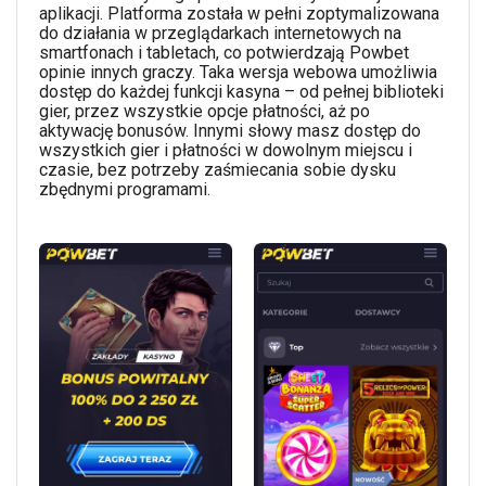
aplikacji. Platforma została w pełni zoptymalizowana
do działania w przeglądarkach internetowych na
smartfonach i tabletach, co potwierdzają Powbet
opinie innych graczy. Taka wersja webowa umożliwia
dostęp do każdej funkcji kasyna – od pełnej biblioteki
gier, przez wszystkie opcje płatności, aż po
aktywację bonusów. Innymi słowy masz dostęp do
wszystkich gier i płatności w dowolnym miejscu i
czasie, bez potrzeby zaśmiecania sobie dysku
zbędnymi programami.