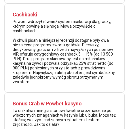
Cashbacki
Powbet wdrożył również system asekuracji dla graczy,
którym powinęła się noga. Mowa oczywiście o
cashbackach.
W chwili pisania niniejszej recenzji dostępne były dwa
niezależne programy zwrotu gotówki. Pierwszy,
dedykowany graczom z trzech najwyższych poziomów
VIP, oferuje cotygodniowy cashback 5 – 15% (do 13 500
PLN). Drugi program skierowany jest do miłośników
kasyna na żywo i pozwala odzyskać 25% strat netto (do
900 PLN) poniesionych przy stołach z prawdziwym
krupierem. Największą zaletą obu ofert jest symboliczny,
zaledwie jednokrotny wymóg obrotu otrzymanym
zwrotem.
Bonus Crab w Powbet kasyno
Ta unikalna mini-gra stanowi świetne urozmaicenie po
wieczornych zmaganiach w kasynie lub u buka. Może też
stać się waszym codziennym rytuałem i testem
zręczności. Jak to działa?