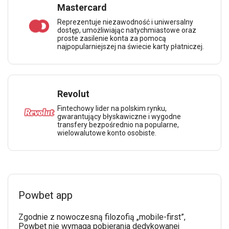
Mastercard
Reprezentuje niezawodność i uniwersalny
dostęp, umożliwiając natychmiastowe oraz
proste zasilenie konta za pomocą
najpopularniejszej na świecie karty płatniczej.
Revolut
Fintechowy lider na polskim rynku,
gwarantujący błyskawiczne i wygodne
transfery bezpośrednio na popularne,
wielowalutowe konto osobiste.
Powbet app
Zgodnie z nowoczesną filozofią „mobile-first”,
Powbet nie wymaga pobierania dedykowanej