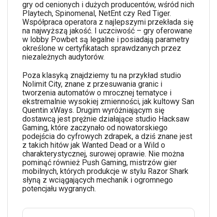
gry od cenionych i dużych producentów, wśród nich
Playtech, Spinomenal, NetEnt czy Red Tiger.
Współpraca operatora z najlepszymi przekłada się
na najwyższą jakość. I uczciwość – gry oferowane
w lobby Powbet są legalne i posiadają parametry
określone w certyfikatach sprawdzanych przez
niezależnych audytorów.
Poza klasyką znajdziemy tu na przykład studio
Nolimit City, znane z przesuwania granic i
tworzenia automatów o mrocznej tematyce i
ekstremalnie wysokiej zmienności, jak kultowy San
Quentin xWays. Drugim wyróżniającym się
dostawcą jest prężnie działające studio Hacksaw
Gaming, które zaczynało od nowatorskiego
podejścia do cyfrowych zdrapek, a dziś znane jest
z takich hitów jak Wanted Dead or a Wild o
charakterystycznej, surowej oprawie. Nie można
pominąć również Push Gaming, mistrzów gier
mobilnych, których produkcje w stylu Razor Shark
słyną z wciągających mechanik i ogromnego
potencjału wygranych.