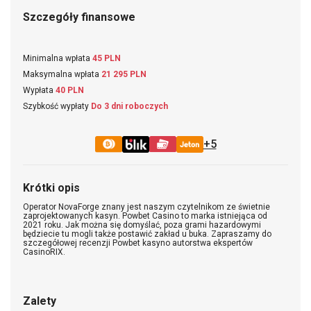
Szczegóły finansowe
Minimalna wpłata
45 PLN
Maksymalna wpłata
21 295 PLN
Wypłata
40 PLN
Szybkość wypłaty
Do 3 dni roboczych
+5
Krótki opis
Operator NovaForge znany jest naszym czytelnikom ze świetnie
zaprojektowanych kasyn. Powbet Casino to marka istniejąca od
2021 roku. Jak można się domyślać, poza grami hazardowymi
będziecie tu mogli także postawić zakład u buka. Zapraszamy do
szczegółowej recenzji Powbet kasyno autorstwa ekspertów
CasinoRIX.
Zalety