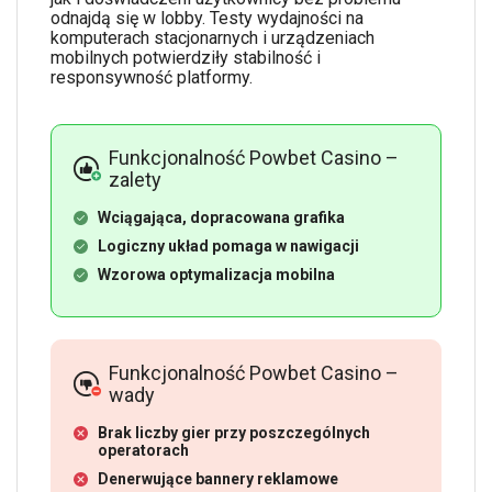
odnajdą się w lobby. Testy wydajności na
komputerach stacjonarnych i urządzeniach
mobilnych potwierdziły stabilność i
responsywność platformy.
Funkcjonalność Powbet Casino –
zalety
Wciągająca, dopracowana grafika
Logiczny układ pomaga w nawigacji
Wzorowa optymalizacja mobilna
Funkcjonalność Powbet Casino –
wady
Brak liczby gier przy poszczególnych
operatorach
Denerwujące bannery reklamowe