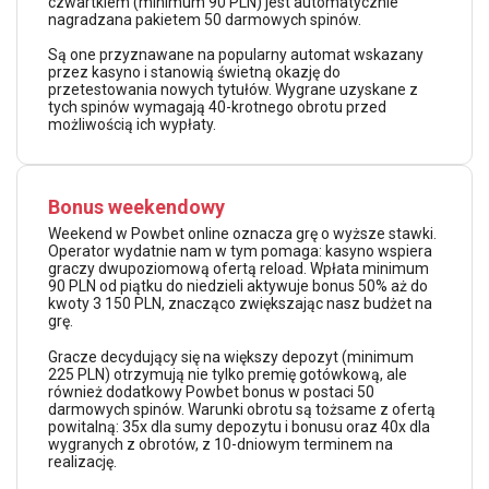
czwartkiem (minimum 90 PLN) jest automatycznie
nagradzana pakietem 50 darmowych spinów.
Są one przyznawane na popularny automat wskazany
przez kasyno i stanowią świetną okazję do
przetestowania nowych tytułów. Wygrane uzyskane z
tych spinów wymagają 40-krotnego obrotu przed
możliwością ich wypłaty.
Bonus weekendowy
Weekend w Powbet online oznacza grę o wyższe stawki.
Operator wydatnie nam w tym pomaga: kasyno wspiera
graczy dwupoziomową ofertą reload. Wpłata minimum
90 PLN od piątku do niedzieli aktywuje bonus 50% aż do
kwoty 3 150 PLN, znacząco zwiększając nasz budżet na
grę.
Gracze decydujący się na większy depozyt (minimum
225 PLN) otrzymują nie tylko premię gotówkową, ale
również dodatkowy Powbet bonus w postaci 50
darmowych spinów. Warunki obrotu są tożsame z ofertą
powitalną: 35x dla sumy depozytu i bonusu oraz 40x dla
wygranych z obrotów, z 10-dniowym terminem na
realizację.