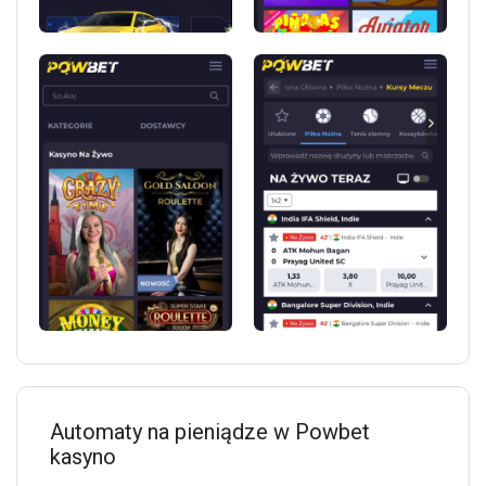
Automaty na pieniądze w Powbet
kasyno