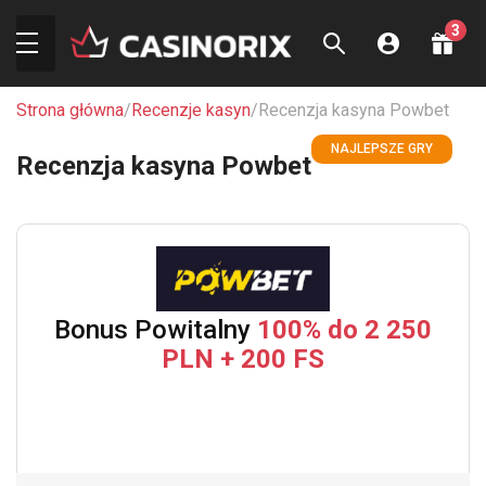
3
Bonus powitalny
300% do
9 000 PLN + 300 FS
Strona główna
/
Recenzje kasyn
/
Recenzja kasyna Powbet
Zagraj teraz
NAJLEPSZE GRY
Recenzja kasyna Powbet
Bonus powitalny
do
10 000 PLN + 225 FS
Zagraj teraz
Pakiet powitalny
do
Bonus Powitalny
100% do 2 250
45 000 PLN + 500 FS
PLN + 200 FS
Zagraj teraz
Graj teraz