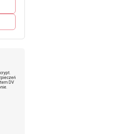
crypt.
zpieczeń
atem DV
nie.