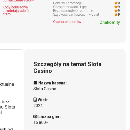
tłumaczenie strony
Bonusy i promocje
9
Oprogramowanie i gry
9
Kody bonusowe
utrudniają odbiór
Bezpieczeństwo i zaufanie
9
premii
Szybkość bankowości i wypłat
9
Ocena ekspertów
Znakomity
Szczegóły na temat Slota
Casino
g
🏢 Nazwa kasyna:
ktualne
Slota Casino
🗓️ Wiek:
o bez
2024
iu Slota
i
🎲 Liczba gier:
15 800+
ach od