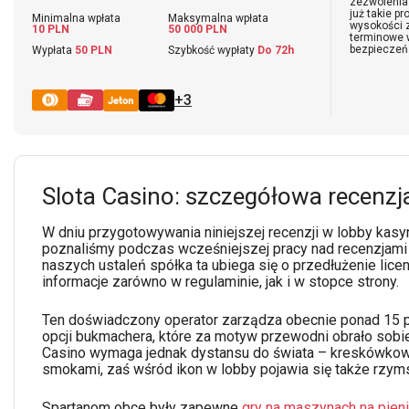
zezwolenia 
już takie pr
Minimalna wpłata
Maksymalna wpłata
wysokości z
10 PLN
50 000 PLN
terminowe 
bezpieczeń
Wypłata
50 PLN
Szybkość wypłaty
Do 72h
+3
Slota Casino: szczegółowa recenzj
W dniu przygotowywania niniejszej recenzji w lobby kasyn
poznaliśmy podczas wcześniejszej pracy nad recenzjami
naszych ustaleń spółka ta ubiega się o przedłużenie lice
informacje zarówno w regulaminie, jak i w stopce strony.
Ten doświadczony operator zarządza obecnie ponad 15 por
opcji bukmachera, które za motyw przewodni obrało sobie
Casino wymaga jednak dystansu do świata – kreskówkowa 
smokami, zaś wśród ikon w lobby pojawia się także rzym
Spartanom obce były zapewne
gry na maszynach na pien