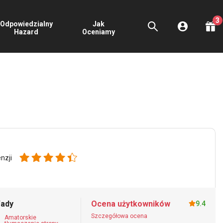
3
Odpowiedzialny
Jak
Hazard
Oceniamy
Bonus powitalny
300% do
9 000 PLN + 300 FS
Zagraj teraz
Bonus powitalny
do 10 000 PLN +
225 FS
Zagraj teraz
Graj teraz
nzji
Pakiet powitalny
do 45 000 PLN +
500 FS
Zagraj teraz
ady
Ocena użytkowników
9.4
Szczegółowa ocena
Amatorskie