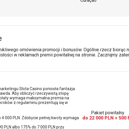
Curaçao
e
nikliwego omówienia promocji i bonusów. Ogólnie rzecz biorąc 
słości w reklamach premii powitalnej na stronie. Zacznijmy zat
marketingu Slota Casino poniosła fantazja.
rawda. Aby obliczyć rzeczywistą stopę
j wpłaty wymaga maksymalna premia na
kroków z regulaminu prezentują się w
Pakiet powitalny
do 22 000 PLN + 500 
o 4 000 PLN. Zdobycie pełnej kwoty wymaga
Odbierz bonus
90 PLN albo 175% do 7 000 PLN przy