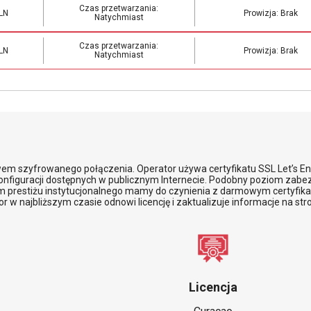
Czas przetwarzania:
PLN
Prowizja: Brak
Natychmiast
Czas przetwarzania:
PLN
Prowizja: Brak
Natychmiast
wem szyfrowanego połączenia. Operator używa certyfikatu SSL Let’s En
konfiguracji dostępnych w publicznym Internecie. Podobny poziom zabe
m prestiżu instytucjonalnego mamy do czynienia z darmowym certyfik
or w najbliższym czasie odnowi licencję i zaktualizuje informacje na stro
Licencja