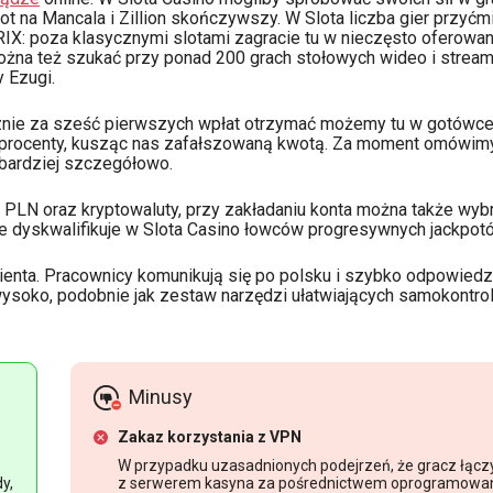
 na Mancala i Zillion skończywszy. W Slota liczba gier przyć
IX: poza klasycznymi slotami zagracie tu w nieczęsto oferowa
ożna też szukać przy ponad 200 grach stołowych wideo i strea
y Ezugi.
ącznie za sześć pierwszych wpłat otrzymać możemy tu w gotówc
je procenty, kusząc nas zafałszowaną kwotą. Za moment omówim
 bardziej szczegółowo.
e PLN oraz kryptowaluty, przy zakładaniu konta można także wyb
nie dyskwalifikuje w Slota Casino łowców progresywnych jackpot
lienta. Pracownicy komunikują się po polsku i szybko odpowiedzi
ysoko, podobnie jak zestaw narzędzi ułatwiających samokontrol
Minusy
Zakaz korzystania z VPN
W przypadku uzasadnionych podejrzeń, że gracz łączy
y,
z serwerem kasyna za pośrednictwem oprogramowa