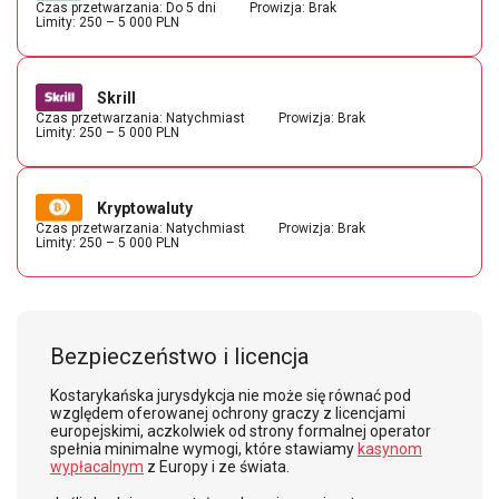
Czas przetwarzania: Do 5 dni
Prowizja: Brak
Limity: 250 – 5 000 PLN
Skrill
Czas przetwarzania: Natychmiast
Prowizja: Brak
Limity: 250 – 5 000 PLN
Kryptowaluty
Czas przetwarzania: Natychmiast
Prowizja: Brak
Limity: 250 – 5 000 PLN
Bezpieczeństwo i licencja
Kostarykańska jurysdykcja nie może się równać pod
względem oferowanej ochrony graczy z licencjami
europejskimi, aczkolwiek od strony formalnej operator
spełnia minimalne wymogi, które stawiamy
kasynom
wypłacalnym
z Europy i ze świata.