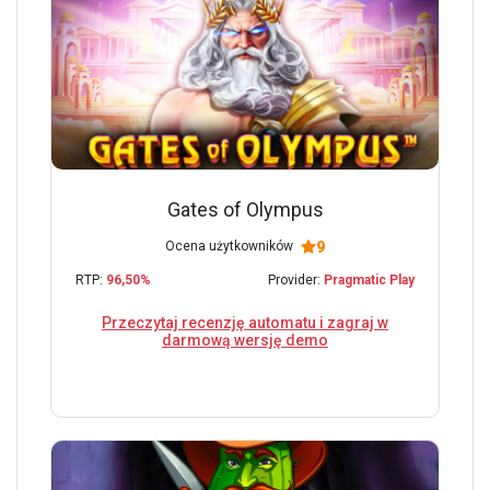
Gates of Olympus
9
Ocena użytkowników
RTP:
96,50%
Provider:
Pragmatic Play
Przeczytaj recenzję automatu i zagraj w
darmową wersję demo
Zagraj w Spinogambino