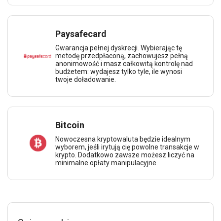
Paysafecard
Gwarancja pełnej dyskrecji. Wybierając tę
metodę przedpłaconą, zachowujesz pełną
anonimowość i masz całkowitą kontrolę nad
budżetem: wydajesz tylko tyle, ile wynosi
twoje doładowanie.
Bitcoin
Nowoczesna kryptowaluta będzie idealnym
wyborem, jeśli irytują cię powolne transakcje w
krypto. Dodatkowo zawsze możesz liczyć na
minimalne opłaty manipulacyjne.