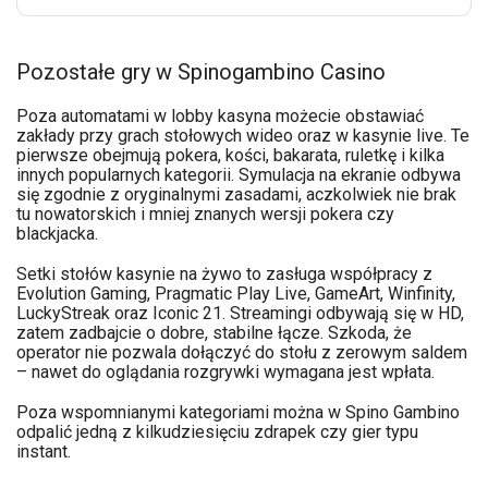
Pozostałe gry w Spinogambino Casino
Poza automatami w lobby kasyna możecie obstawiać
zakłady przy grach stołowych wideo oraz w kasynie live. Te
pierwsze obejmują pokera, kości, bakarata, ruletkę i kilka
innych popularnych kategorii. Symulacja na ekranie odbywa
się zgodnie z oryginalnymi zasadami, aczkolwiek nie brak
tu nowatorskich i mniej znanych wersji pokera czy
blackjacka.
Setki stołów kasynie na żywo to zasługa współpracy z
Evolution Gaming, Pragmatic Play Live, GameArt, Winfinity,
LuckyStreak oraz Iconic 21. Streamingi odbywają się w HD,
zatem zadbajcie o dobre, stabilne łącze. Szkoda, że
operator nie pozwala dołączyć do stołu z zerowym saldem
– nawet do oglądania rozgrywki wymagana jest wpłata.
Poza wspomnianymi kategoriami można w Spino Gambino
odpalić jedną z kilkudziesięciu zdrapek czy gier typu
instant.