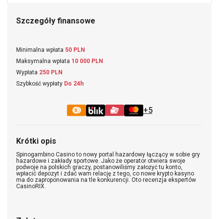
Szczegóły finansowe
Minimalna wpłata
50 PLN
Maksymalna wpłata
10 000 PLN
Wypłata
250 PLN
Szybkość wypłaty
Do 24h
+5
Krótki opis
Spinogambino Casino to nowy portal hazardowy łączący w sobie gry
hazardowe i zakłady sportowe. Jako że operator otwiera swoje
podwoje na polskich graczy, postanowiliśmy założyć tu konto,
wpłacić depozyt i zdać wam relację z tego, co nowe krypto kasyno
ma do zaproponowania na tle konkurencji. Oto recenzja ekspertów
CasinoRIX.