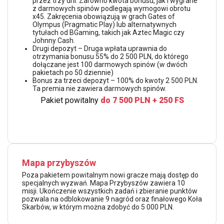
przez trzy dni. Zarówno kwota bonusu, jak i wygrane
z darmowych spinów podlegają wymogowi obrotu
x45. Zakręcenia obowiązują w grach Gates of
Olympus (Pragmatic Play) lub alternatywnych
tytułach od BGaming, takich jak Aztec Magic czy
Johnny Cash.
Drugi depozyt – Druga wpłata uprawnia do
otrzymania bonusu 55% do 2 500 PLN, do którego
dołączane jest 100 darmowych spinów (w dwóch
pakietach po 50 dziennie)
Bonus za trzeci depozyt – 100% do kwoty 2 500 PLN.
Ta premia nie zawiera darmowych spinów.
Pakiet powitalny
do 7 500 PLN + 250 FS
Odbierz bonus
Mapa przybyszów
Poza pakietem powitalnym nowi gracze mają dostęp do
specjalnych wyzwań. Mapa Przybyszów zawiera 10
misji. Ukończenie wszystkich zadań i zbieranie punktów
pozwala na odblokowanie 9 nagród oraz finałowego Koła
Skarbów, w którym można zdobyć do 5 000 PLN.