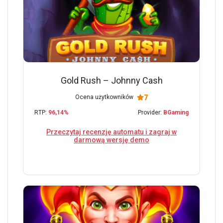
Gold Rush – Johnny Cash
7
Ocena użytkowników
RTP:
96,14%
Provider:
BGaming
Przeczytaj recenzję automatu i zagraj w
darmową wersję demo
Zagraj w Spinogambino