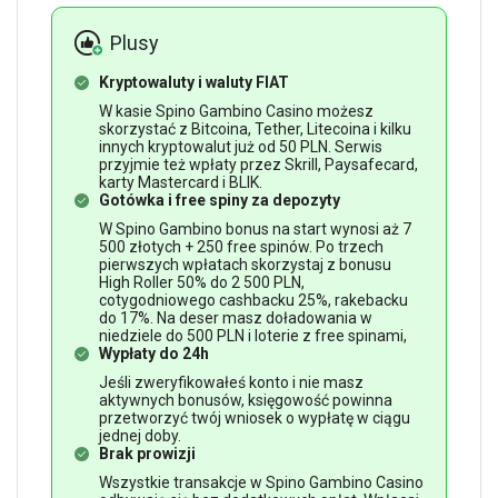
Plusy
Kryptowaluty i waluty FIAT
W kasie Spino Gambino Casino możesz
skorzystać z Bitcoina, Tether, Litecoina i kilku
innych kryptowalut już od 50 PLN. Serwis
przyjmie też wpłaty przez Skrill, Paysafecard,
karty Mastercard i BLIK.
Gotówka i free spiny za depozyty
W Spino Gambino bonus na start wynosi aż 7
500 złotych + 250 free spinów. Po trzech
pierwszych wpłatach skorzystaj z bonusu
High Roller 50% do 2 500 PLN,
cotygodniowego cashbacku 25%, rakebacku
do 17%. Na deser masz doładowania w
niedziele do 500 PLN i loterie z free spinami,
Wypłaty do 24h
Jeśli zweryfikowałeś konto i nie masz
aktywnych bonusów, księgowość powinna
przetworzyć twój wniosek o wypłatę w ciągu
jednej doby.
Brak prowizji
Wszystkie transakcje w Spino Gambino Casino