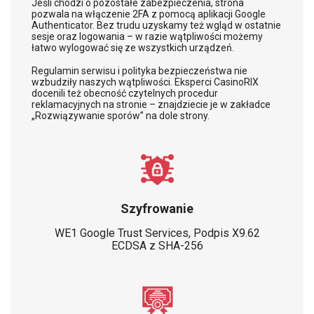
Jeśli chodzi o pozostałe zabezpieczenia, strona
pozwala na włączenie 2FA z pomocą aplikacji Google
Authenticator. Bez trudu uzyskamy też wgląd w ostatnie
sesje oraz logowania – w razie wątpliwości możemy
łatwo wylogować się ze wszystkich urządzeń.
Regulamin serwisu i polityka bezpieczeństwa nie
wzbudziły naszych wątpliwości. Eksperci CasinoRIX
docenili też obecność czytelnych procedur
reklamacyjnych na stronie – znajdziecie je w zakładce
„Rozwiązywanie sporów” na dole strony.
Szyfrowanie
WE1 Google Trust Services, Podpis X9.62
ECDSA z SHA-256