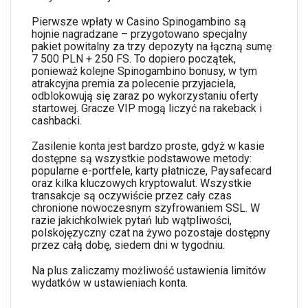
🌍 Języki:
Pierwsze wpłaty w Casino Spinogambino są
EN, ES, FR, CS, DE, EL, PL, IT, NO, SK, SL, HU, RO, PT, HR,
hojnie nagradzane – przygotowano specjalny
DA, FI, KO
pakiet powitalny za trzy depozyty na łączną sumę
💁 Obsługa klienta:
7 500 PLN + 250 FS. To dopiero początek,
ponieważ kolejne Spinogambino bonusy, w tym
Czat na żywo 24/7, E-mail
atrakcyjna premia za polecenie przyjaciela,
odblokowują się zaraz po wykorzystaniu oferty
startowej. Gracze VIP mogą liczyć na rakeback i
cashbacki.
Zasilenie konta jest bardzo proste, gdyż w kasie
dostępne są wszystkie podstawowe metody:
popularne e-portfele, karty płatnicze, Paysafecard
oraz kilka kluczowych kryptowalut. Wszystkie
transakcje są oczywiście przez cały czas
chronione nowoczesnym szyfrowaniem SSL. W
razie jakichkolwiek pytań lub wątpliwości,
polskojęzyczny czat na żywo pozostaje dostępny
przez całą dobę, siedem dni w tygodniu.
Na plus zaliczamy możliwość ustawienia limitów
wydatków w ustawieniach konta.