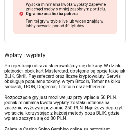
Wysoka minimalna kwota wypłaty zapewne
zniechęci osoby o mniej zasobnym portfelu.
Ograniczona liczba pokera
Fani tej gry w trybie live lub wideo znajdą w
lobby niewiele ponad 40 tytułów.
Wpłaty i wypłaty
Po rejestracji od razu skierowaliśmy się do kasy. W dziale
płatności, obok kart Mastercard, dostępne są opcje takie jak
BLIK, Skrill, Paysafecard oraz liczne kryptowaluty. Serwis
obsługuje popularne tokeny, w tym Bitcoin, Tether na kilku
sieciach, TRON, Dogecoin, Litecoin oraz Ethereum.
Rozpoczęcie gry jest możliwe już przy wpłacie 50 PLN,
jednak minimalna kwota wypłaty została ustalona na
znacznie wyższym poziomie 250 PLN. Najniższy depozyt
wpłacicie, korzystając z każdej metody poza BLIK, gdzie
wpłata zaczyna się od 80 PLN.
Zaletą w Casino Spino Gambino online są natomiast