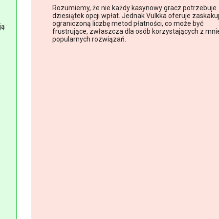
Rozumiemy, że nie każdy kasynowy gracz potrzebuje
dziesiątek opcji wpłat. Jednak Vulkka oferuje zaskaku
ograniczoną liczbę metod płatności, co może być
ją
frustrujące, zwłaszcza dla osób korzystających z mni
popularnych rozwiązań.