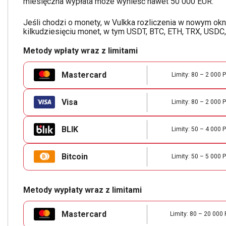
miesięczna wypłata może wynieść nawet 50 000 EUR.
Jeśli chodzi o monety, w Vulkka rozliczenia w nowym okn
kilkudziesięciu monet, w tym USDT, BTC, ETH, TRX, USDC,
Metody wpłaty wraz z limitami
Mastercard
Limity: 80 – 2 000 
Visa
Limity: 80 – 2 000 
BLIK
Limity: 50 – 4 000 
Bitcoin
Limity: 50 – 5 000 
Metody wypłaty wraz z limitami
Mastercard
Limity: 80 – 20 000