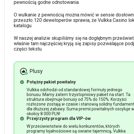
pewnością godne odnotowania.
O wulkanie z pewnością można mówić w sensie dosłownym
przeszło 120 deweloperów sprawia, że Vulkka Casino lok
katalogu.
W naszej analizie skupiliśmy się na dogłębnym przeświet
właśnie tam najczęściej kryją się zapisy pozwalające podj
części tekstu.
Plusy
Potężny pakiet powitalny
Vulkka odchodzi od standardowej formuły jednego
bonusu. Mamy zatem trzystopniowy pakiet na start. Ta
struktura obejmuje bonusy od 75% do 150%. Korzyści
rozłożone zostają w czasie i stanowią solidny fundamen
dla dłuższej zabawy. Suma premii powitalnych oscyluje 
okolicy 8 000 PLN!
Przejrzysty program dla VIP-ów
W przeciwieństwie do wielu konkurentów, których
programy lojalnościowe są owiane tajemnicą, Vulkka