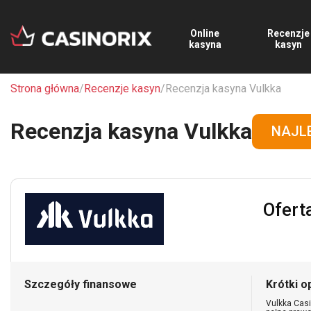
Online
Recenzje
kasyna
kasyn
Strona główna
/
Recenzje kasyn
/
Recenzja kasyna Vulkka
Recenzja kasyna Vulkka
NAJL
Ofert
Szczegóły finansowe
Krótki o
Vulkka Casi