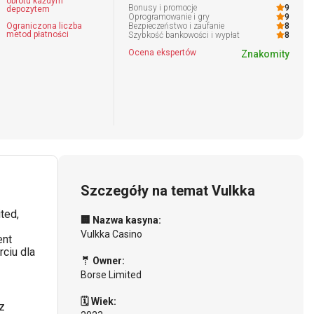
obrotu każdym
Bonusy i promocje
9
depozytem
Oprogramowanie i gry
9
Ograniczona liczba
Bezpieczeństwo i zaufanie
8
metod płatności
Szybkość bankowości i wypłat
8
Ocena ekspertów
Znakomity
Szczegóły na temat Vulkka
ted,
🏢 Nazwa kasyna:
Vulkka Casino
ent
ciu dla
🤵 Owner:
Borse Limited
🗓️ Wiek:
z