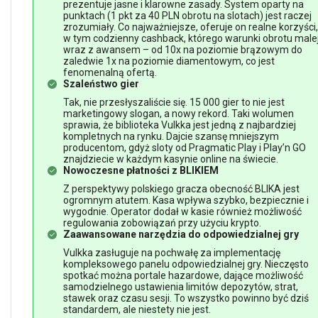
prezentuje jasne i klarowne zasady. System oparty na
punktach (1 pkt za 40 PLN obrotu na slotach) jest raczej
zrozumiały. Co najważniejsze, oferuje on realne korzyści,
w tym codzienny cashback, którego warunki obrotu male
wraz z awansem – od 10x na poziomie brązowym do
zaledwie 1x na poziomie diamentowym, co jest
fenomenalną ofertą.
Szaleństwo gier
Tak, nie przesłyszaliście się. 15 000 gier to nie jest
marketingowy slogan, a nowy rekord. Taki wolumen
sprawia, że biblioteka Vulkka jest jedną z najbardziej
kompletnych na rynku. Dajcie szansę mniejszym
producentom, gdyż sloty od Pragmatic Play i Play’n GO
znajdziecie w każdym kasynie online na świecie.
Nowoczesne płatności z BLIKIEM
Z perspektywy polskiego gracza obecność BLIKA jest
ogromnym atutem. Kasa wpływa szybko, bezpiecznie i
wygodnie. Operator dodał w kasie również możliwość
regulowania zobowiązań przy użyciu krypto.
Zaawansowane narzędzia do odpowiedzialnej gry
Vulkka zasługuje na pochwałę za implementację
kompleksowego panelu odpowiedzialnej gry. Nieczęsto
spotkać można portale hazardowe, dające możliwość
samodzielnego ustawienia limitów depozytów, strat,
stawek oraz czasu sesji. To wszystko powinno być dziś
standardem, ale niestety nie jest.