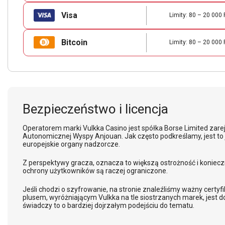
Visa
Limity: 80 – 20 000
Bitcoin
Limity: 80 – 20 000
Bezpieczeństwo i licencja
Operatorem marki Vulkka Casino jest spółka Borse Limited zare
Autonomicznej Wyspy Anjouan. Jak często podkreślamy, jest to 
europejskie organy nadzorcze.
Z perspektywy gracza, oznacza to większą ostrożność i konie
ochrony użytkowników są raczej ograniczone.
Jeśli chodzi o szyfrowanie, na stronie znaleźliśmy ważny cert
plusem, wyróżniającym Vulkka na tle siostrzanych marek, jes
świadczy to o bardziej dojrzałym podejściu do tematu.