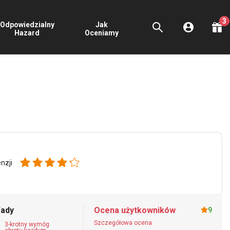
3
Odpowiedzialny
Jak
Hazard
Oceniamy
Bonus powitalny
300% do
9 000 PLN + 300 FS
Zagraj teraz
Bonus powitalny
do 10 000 PLN +
225 FS
Zagraj teraz
Graj teraz
nzji
Pakiet powitalny
do 45 000 PLN +
500 FS
Zagraj teraz
ady
Ocena użytkowników
9
Szczegółowa ocena
3-krotny wymóg