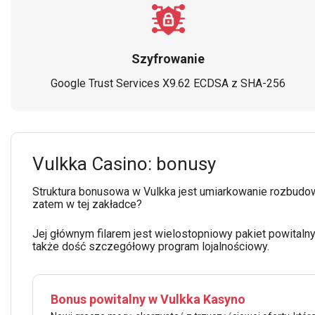
Szyfrowanie
Google Trust Services X9.62 ECDSA z SHA-256
Vulkka Casino: bonusy
Struktura bonusowa w Vulkka jest umiarkowanie rozbudo
zatem w tej zakładce?
Jej głównym filarem jest wielostopniowy pakiet powital
także dość szczegółowy program lojalnościowy.
Bonus powitalny w Vulkka Kasyno