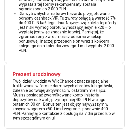
wypłata z tej formy rekompensaty została
ograniczona do 2 000 PLN.
Dla wytrwałych amatorów hazardu przygotowano
odrębny cashback VIP. Tu zwroty osiągają wartość 7%
do 400 PLN każdego dnia. Największą zaletą tej oferty
jest niski wymóg obrotu wynoszący jedynie x20 – o
wypłatę jest więc znacznie łatwiej. Pamiętaj, że
zgromadzony zwrot musisz odebrać w sekcji
bonusowej, inaczej przepadnie on wraz z końcem
kolejnego dnia kalendarzowego. Limit wypłaty: 2 000
PLN.
Prezent urodzinowy
Twój dzień urodzin w WildChance oznacza specjalne
traktowanie w formie darmowych obrotów lub gotówki,
zależnie od twojej aktywności w ostatnim miesiącu.
Musisz posiadać zweryfikowane konto i historię
depozytów na kwotę przynajmniej 400 PLN w ciągu
ostatnich 30 dni. Bonus ten jest objęty najwyższym w
kasynie wagerem x50. Limit wygranej: ponownie 400
PLN. Pamiętaj o kontakcie z obsługą na 7 dni przed lub w
tym szczególnym dniu!