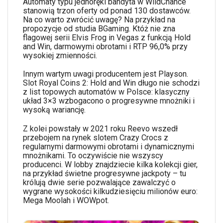
Automaty typu jednoręki bandyta w WildChance
stanowią trzon oferty od ponad 130 dostawców.
Na co warto zwrócić uwagę? Na przykład na
propozycje od studia BGaming. Któż nie zna
flagowej serii Elvis Frog in Vegas z funkcją Hold
and Win, darmowymi obrotami i RTP 96,0% przy
wysokiej zmienności.
Innym wartym uwagi producentem jest Playson.
Slot Royal Coins 2: Hold and Win długo nie schodzi
z list topowych automatów w Polsce: klasyczny
układ 3×3 wzbogacono o progresywne mnożniki i
wysoką wariancję.
Z kolei powstały w 2021 roku Reevo wszedł
przebojem na rynek slotem Crazy Crocs z
regularnymi darmowymi obrotami i dynamicznymi
mnożnikami. To oczywiście nie wszyscy
producenci. W lobby znajdziecie kilka kolekcji gier,
na przykład świetne progresywne jackpoty – tu
królują dwie serie pozwalające zawalczyć o
wygrane wysokości kilkudziesięciu milionów euro:
Mega Moolah i WOWpot.