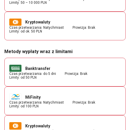
Limity: 50 – 10 000 PLN
Kryptowaluty
Czas przetwarzania: Natychmiast
Prowizja: Brak
Limity: od ok. 50 PLN
Metody wypłaty wraz z limitami
Banktransfer
Czas przetwarzania: do 5 dni
Prowizja: Brak
Limity: od 50 PLN
MiFinity
Czas przetwarzania: Natychmiast
Prowizja: Brak
Limity: od 100 PLN
Kryptowaluty