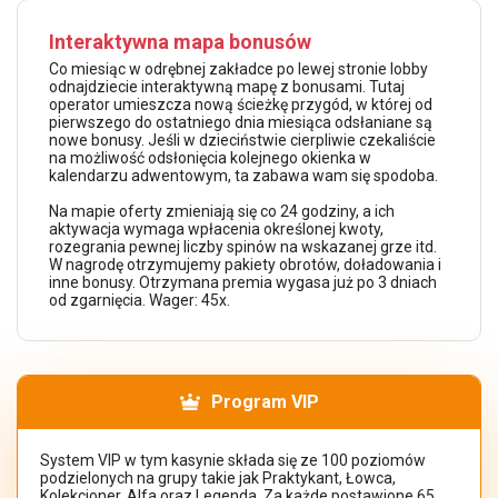
Interaktywna mapa bonusów
Co miesiąc w odrębnej zakładce po lewej stronie lobby
odnajdziecie interaktywną mapę z bonusami. Tutaj
operator umieszcza nową ścieżkę przygód, w której od
pierwszego do ostatniego dnia miesiąca odsłaniane są
nowe bonusy. Jeśli w dzieciństwie cierpliwie czekaliście
na możliwość odsłonięcia kolejnego okienka w
kalendarzu adwentowym, ta zabawa wam się spodoba.
Na mapie oferty zmieniają się co 24 godziny, a ich
aktywacja wymaga wpłacenia określonej kwoty,
rozegrania pewnej liczby spinów na wskazanej grze itd.
W nagrodę otrzymujemy pakiety obrotów, doładowania i
inne bonusy. Otrzymana premia wygasa już po 3 dniach
od zgarnięcia. Wager: 45x.
Program VIP
System VIP w tym kasynie składa się ze 100 poziomów
podzielonych na grupy takie jak Praktykant, Łowca,
Kolekcjoner, Alfa oraz Legenda. Za każde postawione 65