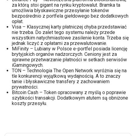
za którą stoi gigant na rynku kryptowalut. Bramka ta
umożliwia błyskawiczne przesyłanie tokenów
bezpośrednio z portfela giełdowego bez dodatkowych
opłat.
Visa – Klasycznej karty płatniczej chyba przedstawiać
nie trzeba. Do zalet tego systemu należy przede
wszystkim natychmiastowe zasilenie konta. Trzeba się
jednak liczyć z opłatami za przewalutowanie.
MiFinity – Lubiany w Polsce e-portfel posiada licencję
brytyjskich organów nadzorczych. Ceniony jest za
sprawne przetwarzanie płatności w setkach serwisów
iGamingowych.
TON – Technologia The Open Network wyróżnia się na
tle konkurencji wyjątkową wydajnością. A to znaczy
tanie i błyskawiczne transfery z zachowaniem
prywatności.
Bitcoin Cash – Token opracowany z myślą o poprawie
szybkości transakcji. Dodatkowym atutem są obniżone
koszty przesyłu.