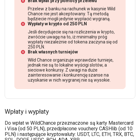
Brak wpłat przy pomocy przelewu
Przelew z banku na rachunek w kasynie Wild
Chance nie jest akceptowany. Tą metodą
będziecie mogli jedynie wypłacić wygraną.
Wypłaty w krypto od 250 PLN
Jeśli decydujecie się na rozliczenia w krypto,
zwróćcie uwagę na to, iż minimalny próg
wypłaty niezależnie od tokena zaczyna się od
250 PLN.
Brak własnych turniejów
Wild Chance organizuje wprawdzie turnieje,
jednak nie są to lokalne wyścigi slotów, a
sieciowe konkursy. Z uwagi na duże
zainteresowanie i konkurencję szanse na
uzyskanie w nich wygranej nie są wysokie.
Wpłaty i wypłaty
Do wpłat w WildChance przeznaczone są karty Mastercard
i Visa (od 50 PLN), przedpłacone vouchery CASHlib (od 10
PLN) i następujące kryptowaluty: USDT, LTC, ETH, TRX, BTC,
SOL, DOGE, USDC, BCH, ADA, XRP.