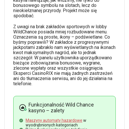
kasyna nawiązuje, jak widzimy, nie tylko do
bonusowego symbolu na slotach, lecz do
nieokiełznanej przyrody. Projekt może się
spodobać.
Z uwagi na brak zakładów sportowych w lobby
WildChance posiada mniej rozbudowane menu.
Oznaczenia są proste, ikony – podświetlane. Co
byśmy poprawili? W zakładce z progresywnymi
jackpotami zabrakło nam wyświetlanych na ikonach
kwot maksymalnych nagród, ale to jednak
szczegół. W panelu użytkownika uporządkowano
bieżące zobowiązania bonusowe, wygrane,
zlecone wypłaty oraz wszystkie osiągnięcia.
Eksperci CasinoRIX nie mają żadnych zastrzeżeń
ani do tłumaczenia serwisu, ani do jej działania na
telefonie.
Funkcjonalność Wild Chance
kasyno – zalety
Maszyny automaty hazardowe
w
wyodrębnionych kategoriach