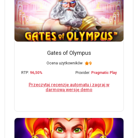
Gates of Olympus
9
Ocena użytkowników
RTP:
96,50%
Provider:
Pragmatic Play
Przeczytaj recenzję automatu i zagraj w
darmową wersję demo
Zagraj w Wild Chance