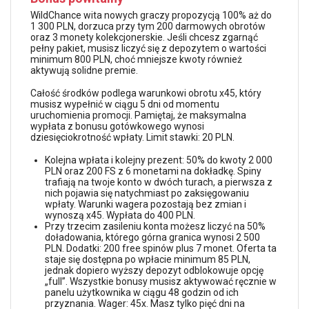
WildChance wita nowych graczy propozycją 100% aż do
1 300 PLN, dorzuca przy tym 200 darmowych obrotów
oraz 3 monety kolekcjonerskie. Jeśli chcesz zgarnąć
pełny pakiet, musisz liczyć się z depozytem o wartości
minimum 800 PLN, choć mniejsze kwoty również
aktywują solidne premie.
Całość środków podlega warunkowi obrotu x45, który
musisz wypełnić w ciągu 5 dni od momentu
uruchomienia promocji. Pamiętaj, że maksymalna
wypłata z bonusu gotówkowego wynosi
dziesięciokrotność wpłaty. Limit stawki: 20 PLN.
Kolejna wpłata i kolejny prezent: 50% do kwoty 2 000
PLN oraz 200 FS z 6 monetami na dokładkę. Spiny
trafiają na twoje konto w dwóch turach, a pierwsza z
nich pojawia się natychmiast po zaksięgowaniu
wpłaty. Warunki wagera pozostają bez zmian i
wynoszą x45. Wypłata do 400 PLN.
Przy trzecim zasileniu konta możesz liczyć na 50%
doładowania, którego górna granica wynosi 2 500
PLN. Dodatki: 200 free spinów plus 7 monet. Oferta ta
staje się dostępna po wpłacie minimum 85 PLN,
jednak dopiero wyższy depozyt odblokowuje opcję
„full”. Wszystkie bonusy musisz aktywować ręcznie w
panelu użytkownika w ciągu 48 godzin od ich
przyznania. Wager: 45x. Masz tylko pięć dni na