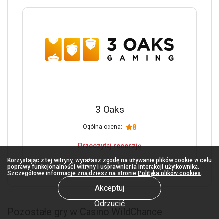
3 Oaks
8
Ogólna ocena:
Przeczytaj recenzję
Korzystając z tej witryny, wyrażasz zgodę na używanie plików cookie w celu
poprawy funkcjonalności witryny i usprawnienia interakcji użytkownika.
Szczegółowe informacje znajdziesz na stronie
Polityka plików cookies
.
Akceptuj
Odrzucić
Pozostałe gry w Casino WildChance