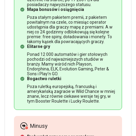
posiadaczy najwyższego statusu.
Mapa bonusów i osiągnięcia
Poza stałym pakietem premii, z pakietem
powitalnym na czele, co miesiąc operator
udostępnia dla graczy mapę z premiami. A w
niej co 24 godzinny odblokowują się kolejne
premie: free spiny, doładowania i monety. To
łakomy kąsek dla powracających graczy.
Elitarne gry
Ponad 12 000 automatów i gier stołowych
pochodzi od najważniejszych studiów w
branży. Mamy wśród nich Playson,
Endorphina, ELK, Evolution Gaming, Peter &
Sons i Play’n GO.
Bogactwo ruletki
Poza ruletką europejską, francuską i
amerykańską zagracie w Wild Chance w mniej
znane, lecz równie ciekawe wersje tej gry, w
tym Booster Roulette i Lucky Roulette.
Minusy