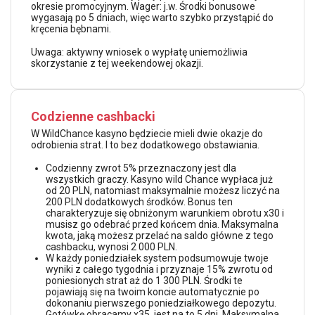
okresie promocyjnym. Wager: j.w. Środki bonusowe
wygasają po 5 dniach, więc warto szybko przystąpić do
kręcenia bębnami.
Uwaga: aktywny wniosek o wypłatę uniemożliwia
skorzystanie z tej weekendowej okazji.
Codzienne cashbacki
W WildChance kasyno będziecie mieli dwie okazje do
odrobienia strat. I to bez dodatkowego obstawiania.
Codzienny zwrot 5% przeznaczony jest dla
wszystkich graczy. Kasyno wild Chance wypłaca już
od 20 PLN, natomiast maksymalnie możesz liczyć na
200 PLN dodatkowych środków. Bonus ten
charakteryzuje się obniżonym warunkiem obrotu x30 i
musisz go odebrać przed końcem dnia. Maksymalna
kwota, jaką możesz przelać na saldo główne z tego
cashbacku, wynosi 2 000 PLN.
W każdy poniedziałek system podsumowuje twoje
wyniki z całego tygodnia i przyznaje 15% zwrotu od
poniesionych strat aż do 1 300 PLN. Środki te
pojawiają się na twoim koncie automatycznie po
dokonaniu pierwszego poniedziałkowego depozytu.
Gotówkę obracamy x35, jest na to 5 dni. Maksymalna