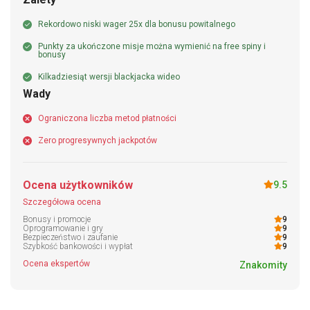
Rekordowo niski wager 25x dla bonusu powitalnego
Punkty za ukończone misje można wymienić na free spiny i
bonusy
Kilkadziesiąt wersji blackjacka wideo
Wady
Ograniczona liczba metod płatności
Zero progresywnych jackpotów
Ocena użytkowników
9.5
Szczegółowa ocena
Bonusy i promocje
9
Oprogramowanie i gry
9
Bezpieczeństwo i zaufanie
9
Szybkość bankowości i wypłat
9
Ocena ekspertów
Znakomity
Szczegóły na temat Win2Chill Casino