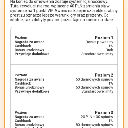
Na koniec do omówienia zostaje system lojalnościowy.
Tutaj rewolucji nie ma: wpłacone 40 PLN zamienia się w
systemie na 1 punkt VIP. Awans na kolejne szczeble drabiny
prestiżu oznacza lepsze warunki gry oraz prezenty. Co
istotne, raz zdobyty poziom pozostaje na koncie na stałe.
Poziom 1
Poziom
Bonus powitalny
Nagroda za awans
1%
Cashback
Brak
Bonus urodzinowy
Standardowe limity
Przywileje dodatkowe
Poziom 2
Poziom
50 darmowych spinów
Nagroda za awans
1%
Cashback
50 darmowych spinów
Bonus urodzinowy
Standardowe limity
Przywileje dodatkowe
Poziom 3
Poziom
20 PLN + 30 spinów
Nagroda za awans
1%
Cashback
80 darmowych spinów
Bonus urodzinowy