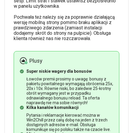
sesji. Limit strat i stawek ustawisz bezpośrednio
w panelu użytkownika.
Pochwała też należy się za poprawnie działającą
wersję mobilną strony pomimo braku aplikacji z
prawdziwego zdarzenia (zamiast instalacji
dodajemy skrót do strony na pulpicie). Obsługa
klienta również nas nie rozczarowała.
Plusy
Super niskie wagery dla bonusów
Łowców premii prosimy o uwagę: bonusy z
pakietu powitalnego wymagają obrócenia 25x,
20x i 10x. Równie niski, bo zaledwie 25-krotny
obrót wymagany jest w przypadku
odnawialnego bonusu reload. Ta oferta
naprawdę nie ma sobie równych!
Kilka kanałów komunikacji
Pytania i reklamacje kierować można w
Win2Chill przez całą dobę na jeden z trzech
dostępnych adresów e-mail. Obsługa
komunikuje się po polsku także na czacie live.