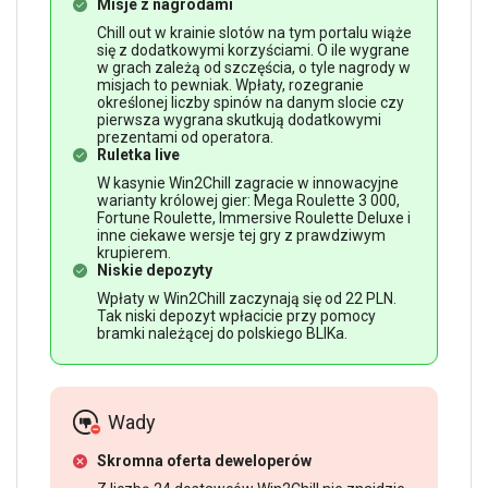
Misje z nagrodami
Chill out w krainie slotów na tym portalu wiąże
się z dodatkowymi korzyściami. O ile wygrane
w grach zależą od szczęścia, o tyle nagrody w
misjach to pewniak. Wpłaty, rozegranie
określonej liczby spinów na danym slocie czy
pierwsza wygrana skutkują dodatkowymi
prezentami od operatora.
Ruletka live
W kasynie Win2Chill zagracie w innowacyjne
warianty królowej gier: Mega Roulette 3 000,
Fortune Roulette, Immersive Roulette Deluxe i
inne ciekawe wersje tej gry z prawdziwym
krupierem.
Niskie depozyty
Wpłaty w Win2Chill zaczynają się od 22 PLN.
Tak niski depozyt wpłacicie przy pomocy
bramki należącej do polskiego BLIKa.
Wady
Skromna oferta deweloperów