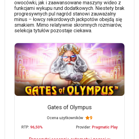
owocówki, jak i zaawansowane maszyny wideo z
funkcjami wykupu rund dodatkowych. Niestety brak
progresywnych pul nagród stanowi zauważalny
minus – łowcy rekordowych jackpotów obejdą się
smakiem. Mimo relatywnie skromnych rozmiarów,
selekcja tytułów pozostaje ciekawa.
Gates of Olympus
9
Ocena użytkowników
RTP:
96,50%
Provider:
Pragmatic Play