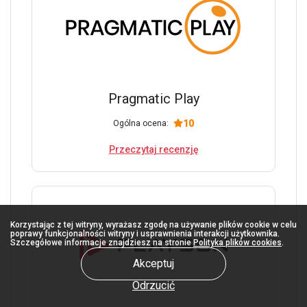
Pragmatic Play
10
Ogólna ocena:
Przeczytaj recenzję
Korzystając z tej witryny, wyrażasz zgodę na używanie plików cookie w celu
poprawy funkcjonalności witryny i usprawnienia interakcji użytkownika.
Szczegółowe informacje znajdziesz na stronie
Polityka plików cookies
.
Akceptuj
Odrzucić