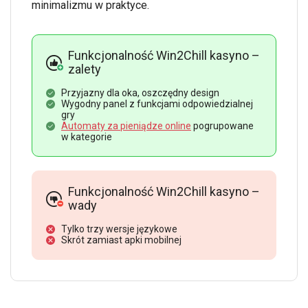
minimalizmu w praktyce.
Funkcjonalność Win2Chill kasyno –
zalety
Przyjazny dla oka, oszczędny design
Wygodny panel z funkcjami odpowiedzialnej
gry
Automaty za pieniądze online
pogrupowane
w kategorie
Funkcjonalność Win2Chill kasyno –
wady
Tylko trzy wersje językowe
Skrót zamiast apki mobilnej