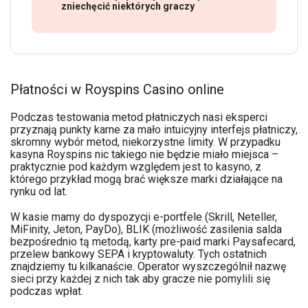
zniechęcić niektórych graczy
Płatności w Royspins Casino online
Podczas testowania metod płatniczych nasi eksperci
przyznają punkty karne za mało intuicyjny interfejs płatniczy,
skromny wybór metod, niekorzystne limity. W przypadku
kasyna Royspins nic takiego nie będzie miało miejsca –
praktycznie pod każdym względem jest to kasyno, z
którego przykład mogą brać większe marki działające na
rynku od lat.
W kasie mamy do dyspozycji e-portfele (Skrill, Neteller,
MiFinity, Jeton, PayDo), BLIK (możliwość zasilenia salda
bezpośrednio tą metodą, karty pre-paid marki Paysafecard,
przelew bankowy SEPA i kryptowaluty. Tych ostatnich
znajdziemy tu kilkanaście. Operator wyszczególnił nazwę
sieci przy każdej z nich tak aby gracze nie pomylili się
podczas wpłat.