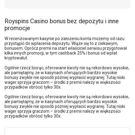
Royspins Casino bonus bez depozytu i inne
promocje
W recenzowanym kasynie po założeniu konta możemy od razu
przystąpić do wpłacenia depozytu. Wiąże się to z ciekawym,
bonusem. Oprócz premii na start właściciel serwisu przygotował
kilka innych promocji, w tym cashback 25% i bonus od wpłat
kryptowalut.
Ogólnie rzecz biorąc, oferowane kwoty nie są rekordowo wysokie,
ale pamiętajmy, że w kasynach oferujących bardzo wysokie
bonusy zwykle nie sposób później wypłacić wygranej. Tutaj niski
wager sprzyja graczom – środki z premii należy w większości
przypadków obrócić tylko 30x.
Ogólnie rzecz biorąc, oferowane kwoty nie są rekordowo wysokie,
ale pamiętajmy, że w kasynach oferujących bardzo wysokie
bonusy zwykle nie sposób później wypłacić wygranej. Tutaj niski
wager sprzyja graczom – środki z premii należy w większości
przypadków obrócić tylko 30x.