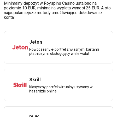
Minimalny depozyt w Royspins Casino ustalono na
poziomie 10 EUR, minimalna wypłata wynosi 25 EUR. A oto
najpopularniejsze metody umożliwiające doładowanie
konta:
Jeton
Nowoczesny e-portfel z własnymi kartami
płatniczymi, obsługujący wiele walut
Skrill
Klasyczny portfel wirtualny używany w
hazardzie online