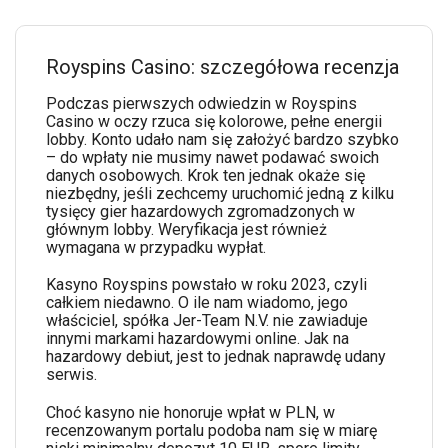
🤵 Właściciel:
Jer-Team N.V.
Royspins Casino: szczegółowa recenzja
🗓️ Wiek:
2023
Podczas pierwszych odwiedzin w Royspins
Casino w oczy rzuca się kolorowe, pełne energii
🎲 Liczba gier:
lobby. Konto udało nam się założyć bardzo szybko
3 750+
– do wpłaty nie musimy nawet podawać swoich
danych osobowych. Krok ten jednak okaże się
🎰 Oferowane gry:
niezbędny, jeśli zechcemy uruchomić jedną z kilku
Automaty, blackjack, ruletka, lotto, bingo, poker, bakarat,
tysięcy gier hazardowych zgromadzonych w
kości, zdrapki, gry crash, gry w kasynie live
głównym lobby. Weryfikacja jest również
wymagana w przypadku wypłat.
⚙️ Używane oprogramowanie:
45+ dostawców
Kasyno Royspins powstało w roku 2023, czyli
całkiem niedawno. O ile nam wiadomo, jego
📱 Kompatybilne urządzenia:
właściciel, spółka Jer-Team N.V. nie zawiaduje
PC, zoptymalizowana strona na iOS i Android
innymi markami hazardowymi online. Jak na
hazardowy debiut, jest to jednak naprawdę udany
️ Procent wypłat:
serwis.
>97,10%
Choć kasyno nie honoruje wpłat w PLN, w
💸 Czas wypłaty:
recenzowanym portalu podoba nam się w miarę
do 3 dni roboczych