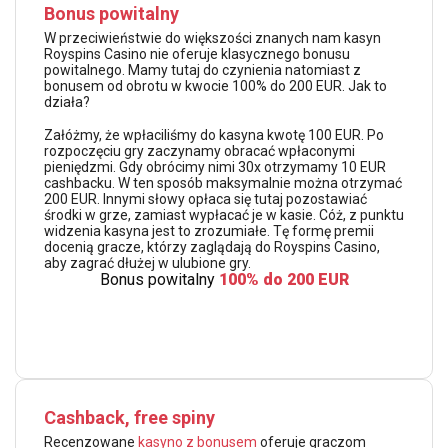
Bonus powitalny
W przeciwieństwie do większości znanych nam kasyn
Royspins Casino nie oferuje klasycznego bonusu
powitalnego. Mamy tutaj do czynienia natomiast z
bonusem od obrotu w kwocie 100% do 200 EUR. Jak to
działa?
Załóżmy, że wpłaciliśmy do kasyna kwotę 100 EUR. Po
rozpoczęciu gry zaczynamy obracać wpłaconymi
pieniędzmi. Gdy obrócimy nimi 30x otrzymamy 10 EUR
cashbacku. W ten sposób maksymalnie można otrzymać
200 EUR. Innymi słowy opłaca się tutaj pozostawiać
środki w grze, zamiast wypłacać je w kasie. Cóż, z punktu
widzenia kasyna jest to zrozumiałe. Tę formę premii
docenią gracze, którzy zaglądają do Royspins Casino,
aby zagrać dłużej w ulubione gry.
Bonus powitalny
100% do 200 EUR
Odbierz bonus
Cashback, free spiny
Recenzowane
kasyno z bonusem
oferuje graczom