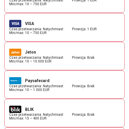
Czas przetwarzania: Natychmiast
Prowizja: 1 EUR
Min/max: 10 – 750 EUR
VISA
Czas przetwarzania: Natychmiast
Prowizja: 1 EUR
Min/max: 10 – 750 EUR
Jeton
Czas przetwarzania: Natychmiast
Prowizja: Brak
Min/max: 10 – 10 000 EUR
Paysafecard
Czas przetwarzania: Natychmiast
Prowizja: Brak
Min/max: 10 – 1 000 EUR
BLIK
Czas przetwarzania: Natychmiast
Prowizja: Brak
Min/max: 15 – 400 EUR