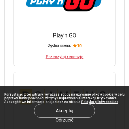
Play’n GO
10
Ogólna ocena:
Przeczytaj recenzję
Korzystając z tej witryny, wyrażasz zgodę na używanie plików cookie w celu
poprawy funkcjonalności witryny i usprawnienia interakcji użytkownika.
Szczegółowe informacje znajdziesz na stronie
Polityka plików cookies
.
Akceptuj
Odrzucić