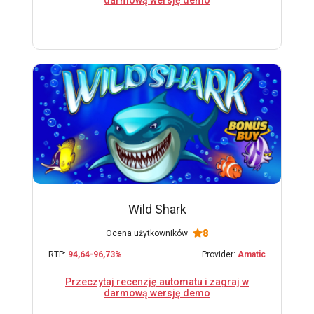
darmową wersję demo
Zagraj w Royspins
Wild Shark
8
Ocena użytkowników
RTP:
94,64-96,73%
Provider:
Amatic
Przeczytaj recenzję automatu i zagraj w
darmową wersję demo