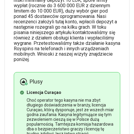
niski minimalny depozyt 10 EUR, spore limity
wypłat (rocznie do 3 600 000 EUR z dziennym
💰 Maksymalny jackpot:
limitem do 10 000 EUR), duży wybór gier pod
5 mln PLN
ponad 45 dostawców oprogramowania. Nasi
recenzenci założyli tutaj konto, wpłacili depozyt a
🌍 Języki:
następnie rozegrali go na kilku grach. W toku
PL, EN, DE, FR, ES, SV, NO, DK, PT, SU, RU, HI, LT, EL
pisania niniejszego artykułu kontaktowaliśmy się
również z działem obsługi klienta i wypłaciliśmy
💁 Obsługa klienta:
wygrane. Przetestowaliśmy także działanie kasyna
Czat live, e-mail, formularz internetowy
Royspins na telefonach i innych urządzeniach
mobilnych. Wnioski z naszej wizyty znajdziecie
poniżej.
Plusy
Licencja Curaçao
Choć operator tego kasyna nie ma zbyt
długiego doświadczenia w branży, licencja
Curaçao, którą dysponuje, jest ze wszech miar
godna zaufania. Kasyna legitymujące się tym
zezwoleniem cieszą się w Polsce dużą
popularnością. Tamtejsza komisja hazardowa
dba o bezpieczeństwo graczy i licencję tę
trudno zdobyć, lecz łatwo stracić.