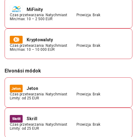
MiFinity
Czas przetwarzania: Natychmiast
Prowizja: Brak
Min/max: 10 – 2 500 EUR
Kryptowaluty
Czas przetwarzania: Natychmiast
Prowizja: Brak
Min/max: 10 – 10 000 EUR
Elvonási módok
Jeton
Czas przetwarzania: Natychmiast
Prowizja: Brak
Limity: od 25 EUR
Skrill
Czas przetwarzania: Natychmiast
Prowizja: Brak
Limity: od 25 EUR