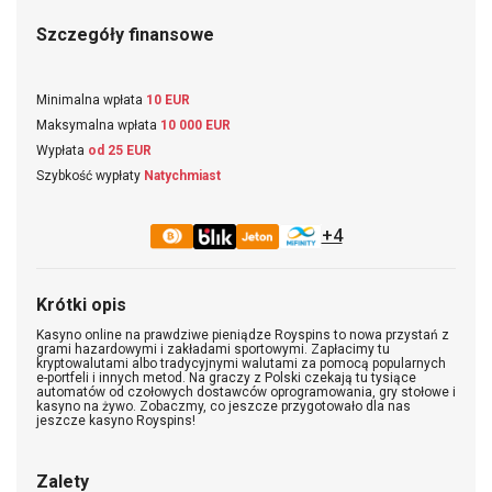
Szczegóły finansowe
Minimalna wpłata
10 EUR
Maksymalna wpłata
10 000 EUR
Wypłata
od 25 EUR
Szybkość wypłaty
Natychmiast
+4
Krótki opis
Kasyno online na prawdziwe pieniądze Royspins to nowa przystań z
grami hazardowymi i zakładami sportowymi. Zapłacimy tu
kryptowalutami albo tradycyjnymi walutami za pomocą popularnych
e-portfeli i innych metod. Na graczy z Polski czekają tu tysiące
automatów od czołowych dostawców oprogramowania, gry stołowe i
kasyno na żywo. Zobaczmy, co jeszcze przygotowało dla nas
jeszcze kasyno Royspins!
Zalety