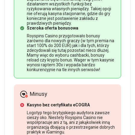
działaniem wszystkich funkcji bez
ryzykowania własnych pieniędzy. Takiej opcji
nie oferują kasyna stacjonarne, gdzie do gry
konieczne jest postawienie zakładu z
prawdziwych pieniędzy.
Szeroka oferta bonusowa
Royspins Casino przygotowało bonusy
zarówno dla nowych graczy (w tym premia na
start 100% do 200 EUR) jak i dla tych, którzy
zdecydowali się tutaj pozostać nieco dłużej.
Mamy więc do wyboru cashbacki, bonusy
reload czy krypto bonus. Wager w tym kasynie
wynosi raptem 30x i wypada bardzo
konkurencyjnie na tle innych serwisów!
Minusy
Kasyno bez certyfikatu eCOGRA
Logotyp tego brytyjskiego audytora zawsze
cieszy oko. Niestety Royspins Casino nie
współpracuje ani z tą, ani z jakąkolwiek inną
organizacją dbającą o przestrzeganie dobrych
praktyk w iGamingu.