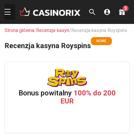
3
Bonus powitalny
300% do
9 000 PLN + 300 FS
Strona główna
/
Recenzje kasyn
/
Recenzja kasyna Royspins
Zagraj teraz
NOWE
Recenzja kasyna Royspins
Bonus powitalny
do
10 000 PLN + 225 FS
Zagraj teraz
Pakiet powitalny
do
Bonus powitalny
100% do 200
45 000 PLN + 500 FS
EUR
Zagraj teraz
Graj teraz