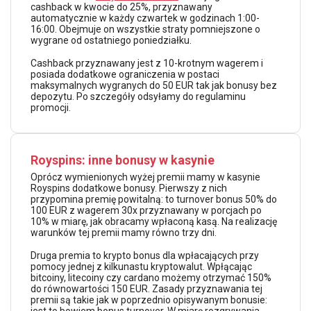
cashback w kwocie do 25%, przyznawany
automatycznie w każdy czwartek w godzinach 1:00-
16:00. Obejmuje on wszystkie straty pomniejszone o
wygrane od ostatniego poniedziałku.
Cashback przyznawany jest z 10-krotnym wagerem i
posiada dodatkowe ograniczenia w postaci
maksymalnych wygranych do 50 EUR tak jak bonusy bez
depozytu. Po szczegóły odsyłamy do regulaminu
promocji.
Royspins: inne bonusy w kasynie
Oprócz wymienionych wyżej premii mamy w kasynie
Royspins dodatkowe bonusy. Pierwszy z nich
przypomina premię powitalną: to turnover bonus 50% do
100 EUR z wagerem 30x przyznawany w porcjach po
10% w miarę, jak obracamy wpłaconą kasą. Na realizację
warunków tej premii mamy równo trzy dni.
Druga premia to krypto bonus dla wpłacających przy
pomocy jednej z kilkunastu kryptowalut. Wpłącając
bitcoiny, litecoiny czy cardano możemy otrzymać 150%
do równowartości 150 EUR. Zasady przyznawania tej
premii są takie jak w poprzednio opisywanym bonusie:
jest to bowiem bonus turnover. W miarę rozgrywania