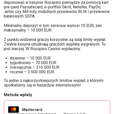
deponować w kasynie Royspins pieniądze za pomocą kart
pre-paid Paysafecard, e-portfeli Skrill, Neteller, PayDo,
Jeton czy MiFinity, mobilnych przelewów BLIK i przelewów
bankowych SEPA.
Minimalny depozyt w tym serwisie wynosi 10 EUR, zaś
maksymalny – 10 000 EUR.
Z punktu widzenia graczy korzystne są tutaj limity wypłat.
Zwykle kasyna utrudniają graczom wypłatę wygranych. Tu
jest inaczej. W Royspins Casino wypłacimy:
dziennie – 10 000 EUR
tygodniowo – 70 000 EUR
miesięcznie – 310 000 EUR
rocznie – 3 600 000 EUR
To jedne z najkorzystniejszych limitów wypłat, z którymi
spotkaliśmy się w hazardzie internetowym!
Metoda wpłaty
Mastercard