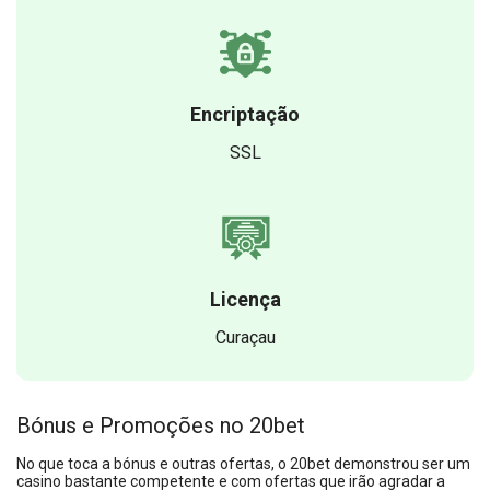
Encriptação
SSL
Licença
Curaçau
Bónus e Promoções no 20bet
No que toca a bónus e outras ofertas, o 20bet demonstrou ser um
casino bastante competente e com ofertas que irão agradar a