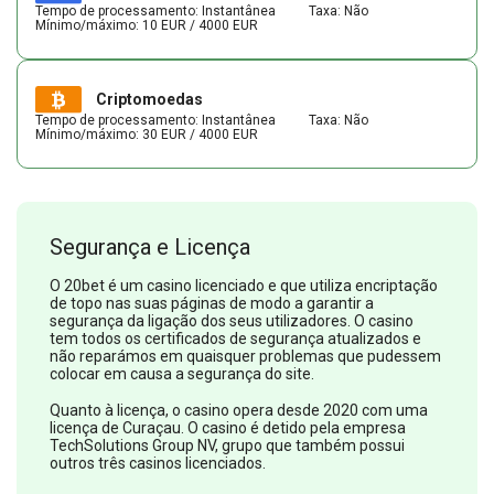
Tempo de processamento: Instantânea
Taxa: Não
Mínimo/máximo: 10 EUR / 4000 EUR
Criptomoedas
Tempo de processamento: Instantânea
Taxa: Não
Mínimo/máximo: 30 EUR / 4000 EUR
Segurança e Licença
O 20bet é um casino licenciado e que utiliza encriptação
de topo nas suas páginas de modo a garantir a
segurança da ligação dos seus utilizadores. O casino
tem todos os certificados de segurança atualizados e
não reparámos em quaisquer problemas que pudessem
colocar em causa a segurança do site.
Quanto à licença, o casino opera desde 2020 com uma
licença de Curaçau. O casino é detido pela empresa
TechSolutions Group NV, grupo que também possui
outros três casinos licenciados.