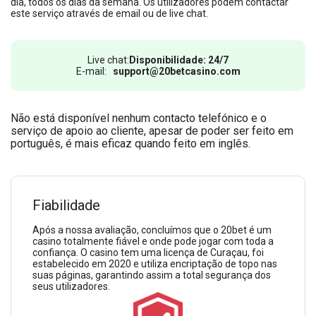
dia, todos os dias da semana. Os utilizadores podem contactar
este serviço através de email ou de live chat.
Live chat:
Disponibilidade: 24/7
E-mail:
support@20betcasino.com
Não está disponível nenhum contacto telefónico e o
serviço de apoio ao cliente, apesar de poder ser feito em
português, é mais eficaz quando feito em inglês.
Fiabilidade
Após a nossa avaliação, concluímos que o 20bet é um
casino totalmente fiável e onde pode jogar com toda a
confiança. O casino tem uma licença de Curaçau, foi
estabelecido em 2020 e utiliza encriptação de topo nas
suas páginas, garantindo assim a total segurança dos
seus utilizadores.