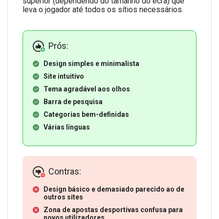
superior (dependendo do tamanho do ecrã) que
leva o jogador até todos os sítios necessários.
Prós:
Design simples e minimalista
Site intuitivo
Tema agradável aos olhos
Barra de pesquisa
Categorias bem-definidas
Várias línguas
Contras:
Design básico e demasiado parecido ao de
outros sites
Zona de apostas desportivas confusa para
novos utilizadores