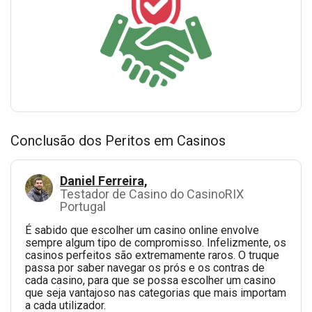
Conclusão dos Peritos em Casinos
Daniel Ferreira,
Testador de Casino do CasinoRIX
Portugal
É sabido que escolher um casino online envolve
sempre algum tipo de compromisso. Infelizmente, os
casinos perfeitos são extremamente raros. O truque
passa por saber navegar os prós e os contras de
cada casino, para que se possa escolher um casino
que seja vantajoso nas categorias que mais importam
a cada utilizador.