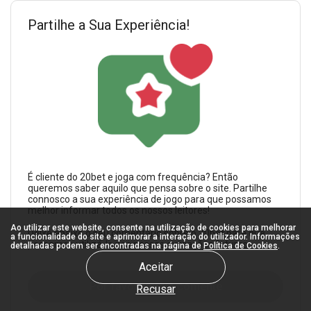
bónus tanto para casino, como para apostas desportivas.
Partilhe a Sua Experiência!
É cliente do 20bet e joga com frequência? Então
queremos saber aquilo que pensa sobre o site. Partilhe
connosco a sua experiência de jogo para que possamos
melhor informar todos os nossos leitores!
Ao utilizar este website, consente na utilização de cookies para melhorar
Deixe abaixo o seu comentário sobre o 20bet para que
a funcionalidade do site e aprimorar a interação do utilizador. Informações
possamos utilizá-lo nas nossas avaliações futuras.
detalhadas podem ser encontradas na página de
Política de Cookies
.
Aceitar
Por favor, vote e comente
Recusar