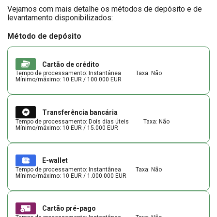
Vejamos com mais detalhe os métodos de depósito e de
levantamento disponibilizados:
Método de depósito
Cartão de crédito
Tempo de processamento: Instantânea
Taxa: Não
Mínimo/máximo: 10 EUR / 100.000 EUR
Transferência bancária
Tempo de processamento: Dois dias úteis
Taxa: Não
Mínimo/máximo: 10 EUR / 15.000 EUR
E-wallet
Tempo de processamento: Instantânea
Taxa: Não
Mínimo/máximo: 10 EUR / 1.000.000 EUR
Cartão pré-pago