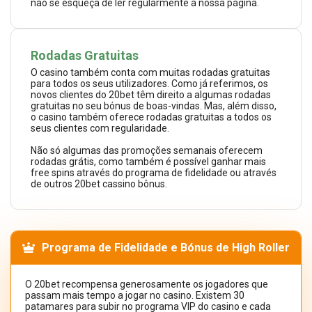
não se esqueça de ler regularmente a nossa página.
Rodadas Gratuitas
O casino também conta com muitas rodadas gratuitas
para todos os seus utilizadores. Como já referimos, os
novos clientes do 20bet têm direito a algumas rodadas
gratuitas no seu bónus de boas-vindas. Mas, além disso,
o casino também oferece rodadas gratuitas a todos os
seus clientes com regularidade.
Não só algumas das promoções semanais oferecem
rodadas grátis, como também é possível ganhar mais
free spins através do programa de fidelidade ou através
de outros 20bet cassino bônus.
Programa de Fidelidade e Bónus de High Roller
O 20bet recompensa generosamente os jogadores que
passam mais tempo a jogar no casino. Existem 30
patamares para subir no programa VIP do casino e cada