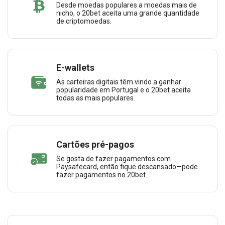
Desde moedas populares a moedas mais de
nicho, o 20bet aceita uma grande quantidade
de criptomoedas.
E-wallets
As carteiras digitais têm vindo a ganhar
popularidade em Portugal e o 20bet aceita
todas as mais populares.
Cartões pré-pagos
Se gosta de fazer pagamentos com
Paysafecard, então fique descansado—pode
fazer pagamentos no 20bet.