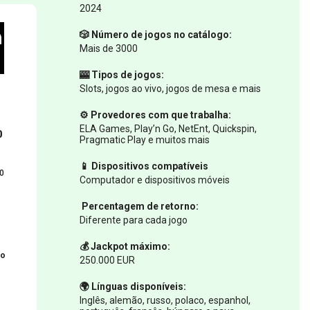
2024
🎲 Número de jogos no catálogo:
Mais de 3000
🎰 Tipos de jogos:
Slots, jogos ao vivo, jogos de mesa e mais
⚙️ Provedores com que trabalha:
ELA Games, Play’n Go, NetEnt, Quickspin,
0
Pragmatic Play e muitos mais
📱 Dispositivos compatíveis
00
Computador e dispositivos móveis
️ Percentagem de retorno:
Diferente para cada jogo
💰 Jackpot máximo:
mo
250.000 EUR
🌍 Línguas disponíveis:
Inglês, alemão, russo, polaco, espanhol,