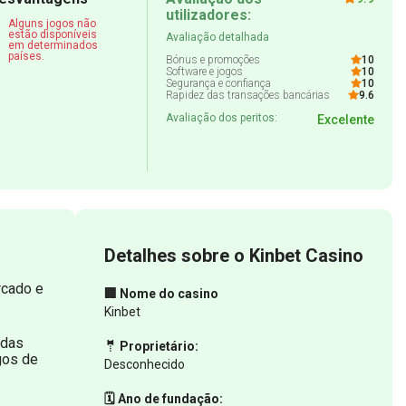
utilizadores:
Alguns jogos não
estão disponíveis
Avaliação detalhada
em determinados
países.
Bónus e promoções
10
Software e jogos
10
Segurança e confiança
10
Rapidez das transações bancárias
9.6
Avaliação dos peritos:
Excelente
Detalhes sobre o Kinbet Casino
rcado e
🏢 Nome do casino
Kinbet
adas
🤵 Proprietário:
gos de
Desconhecido
🗓️ Ano de fundação: