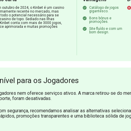
outubro de 2024, o Kinbet é um casino
Catálogo de jogos
gigantesco.
remamente recente no mercado, mas
todo o potencial necessário para se
Bons bónus e
casino de topo. Sediado nas Ilhas
promoções.
 Kinbet conta com mais de 3000 jogos,
ace aprimorada e muitas promoções
Site fluído e com um
bom design.
nível para os Jogadores
ogadores nem oferece serviços ativos. A marca retirou-se do me
porte, foram desativadas.
r com segurança, recomendamos analisar as alternativas selecion
pidos, promoções transparentes e uma biblioteca sólida de jo