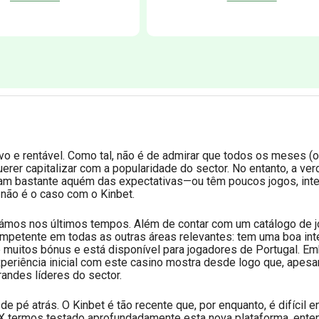
ar agora BetLabel
Jogar agora Granawin
 e rentável. Como tal, não é de admirar que todos os meses (o
er capitalizar com a popularidade do sector. No entanto, a ver
cam bastante aquém das expectativas—ou têm poucos jogos, int
não é o caso com o Kinbet.
ámos nos últimos tempos. Além de contar com um catálogo de 
mpetente em todas as outras áreas relevantes: tem uma boa int
muitos bónus e está disponível para jogadores de Portugal. E
periência inicial com este casino mostra desde logo que, apesa
andes líderes do sector.
e pé atrás. O Kinbet é tão recente que, por enquanto, é difícil e
X termos testado aprofundadamente esta nova plataforma, ent