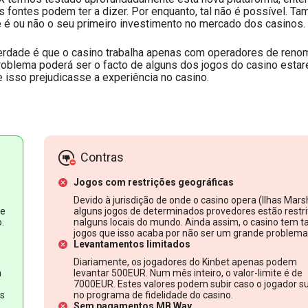
 fontes podem ter a dizer. Por enquanto, tal não é possível. T
te é ou não o seu primeiro investimento no mercado dos casinos.
verdade é que o casino trabalha apenas com operadores de reno
roblema poderá ser o facto de alguns dos jogos do casino esta
isso prejudicasse a experiência no casino.
Contras
Jogos com restrições geográficas
Devido à jurisdição de onde o casino opera (Ilhas Marsh
de
alguns jogos de determinados provedores estão restri
.
nalguns locais do mundo. Ainda assim, o casino tem t
jogos que isso acaba por não ser um grande problema
Levantamentos limitados
Diariamente, os jogadores do Kinbet apenas podem
m
levantar 500EUR. Num mês inteiro, o valor-limite é de
7000EUR. Estes valores podem subir caso o jogador s
os
no programa de fidelidade do casino.
Sem pagamentos MB Way