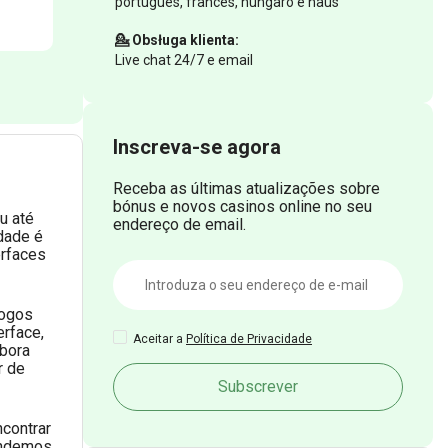
português, francês, húngaro e naus
💁 Obsługa klienta:
Live chat 24/7 e email
Inscreva-se agora
Receba as últimas atualizações sobre
bónus e novos casinos online no seu
u até
endereço de email.
dade é
erfaces
jogos
erface,
Aceitar a
Política de Privacidade
mbora
r de
Subscrever
ncontrar
endemos