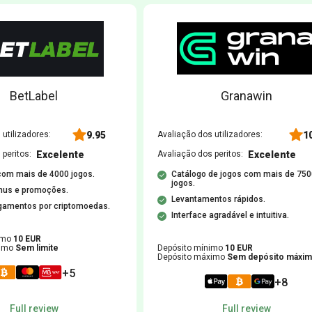
BetLabel
Granawin
9.95
1
utilizadores:
Avaliação dos utilizadores:
Excelente
Excelente
peritos:
Avaliação dos peritos:
com mais de 4000 jogos.
Catálogo de jogos com mais de 75
jogos.
nus e promoções.
Levantamentos rápidos.
gamentos por criptomoedas.
Interface agradável e intuitiva.
imo
10 EUR
ximo
Sem limite
Depósito mínimo
10 EUR
Depósito máximo
Sem depósito máxi
+5
+8
Full review
Full review