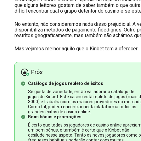
que alguns leitores gostam de saber também o que outras
difícil encontrar qual o grupo detentor do casino e se es
No entanto, não consideramos nada disso prejudicial. A 
disponibiliza métodos de pagamento fidedignos. Outro p
restritos geograficamente, mas também não achámos que 
Mas vejamos melhor aquilo que o Kinbet tem a oferecer:
Prós
Catálogo de jogos repleto de êxitos
Se gosta de variedade, então vai adorar o catálogo de
jogos do Kinbet. Este casino está repleto de jogos (mais 
3000) e trabalha com os maiores provedores do mercado
Como tal, poderá encontrar nesta plataforma todos os
grandes êxitos de casino online.
Bons bónus e promoções
É certo que todos os jogadores de casino online aprecia
um bom bónus, e também é certo que o Kinbet não
desilude nesse aspeto. Tanto os novos jogadores como 
fregueses habituais poderão contar com muitas