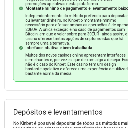
promoções apelativas nesta plataforma.
Montante mínimo de pagamento e levantamento baix
Independentemente do método preferido para depositar
ou levantar dinheiro, no Kinbet o montante mínimo
necessário para efetuar ambas as operações é de apen
20EUR. A única exceção é no caso de pagamentos com
Bitcoin, em que o valor sobre para 30EUR–ainda assim, o
casino oferece tantas opções de criptomoedas que há
sempre uma alternativa.
Interface intuitiva e bem trabalhada
Muitos dos novos casinos online apresentam interfaces
semelhantes e, por vezes, que deixam algo a desejar. Es
não é o caso do Kinbet. Este casino tem um design
bastante apelativo e oferece uma experiência de utilizad
bastante acima da média.
Depósitos e levantamentos
No Kinbet é possível depositar de tódos os métodos ma