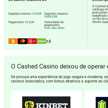
O Cashed é
catálogo i
promoções 
Depósito mínimo
10 EUR
Depósito máximo
trabalhada 
5000 EUR
os fãs de n
devem expe
Pagamento
10 EUR
Velocidade de
pagamento
Dois dias úteis
+4
O Cashed Casino deixou de operar 
Se procura uma experiência de jogo segura e moderna, 
casinos licenciados, com bónus atrativos e suporte ao cli