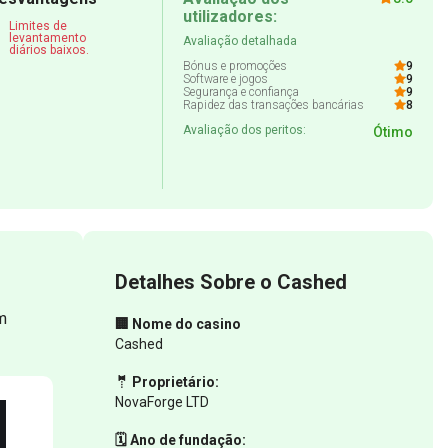
utilizadores:
Limites de
levantamento
Avaliação detalhada
diários baixos.
Bónus e promoções
9
Software e jogos
9
Segurança e confiança
9
Rapidez das transações bancárias
8
Avaliação dos peritos:
Ótimo
Detalhes Sobre o Cashed
m
🏢 Nome do casino
Cashed
🤵 Proprietário:
NovaForge LTD
🗓️ Ano de fundação: