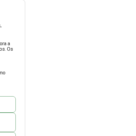
,
ora a
os. Os
smo