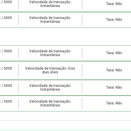
 / 5000
Velocidade de transação:
Taxa: Não
Instantânea
 / 5000
Velocidade de transação:
Taxa: Não
Instantânea
 / 3000
Velocidade de transação:
Taxa: Não
Instantânea
 / 5000
Velocidade de transação: Dois
Taxa: Não
dias úteis
 / 5000
Velocidade de transação:
Taxa: Não
Instantânea
 / 5000
Velocidade de transação:
Taxa: Não
Instantânea